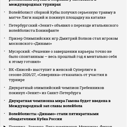
международных турнирах
Волейболист сборной Кубы получил серьезную травму в
матче Лиги наций и покинул площадку на каталке
Петербургский «Зенит» объявил о переходе итальянского
волейболиста Бонинфанте
Призер Олимпийских игр Дмитрий Волков стал игроком
московского «Динамо»
Мусэрский: «Решение о завершении карьеры точно не
было спонтанным — весь прошлый год я ментально себя
к этому готовил»
ВК «Енисей» выступит в женской Суперлиге в
сезоне‑2026/27, «Северянка» отказалась от участия в
турнире
Двукратный олимпийский чемпион Гребенников
покинул «Зенит» из Санкт‑Петербурга
Двукратная чемпионка мира Гамова будет введена в
Международный зал славы волейбола
Волейболисты «Динамо» стали пятикратными
обладателями Кубка России
Перуджа - Заверце. Лига чемпионов. Мужчины. Финал