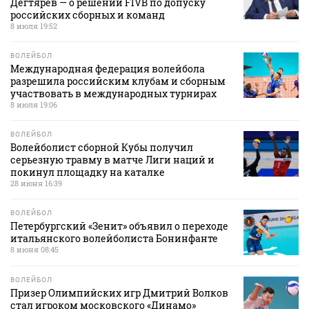
Дегтярев — о решении FIVB по допуску
российских сборных и команд
8 июля 19:52
ВОЛЕЙБОЛ
Международная федерация волейбола
разрешила российским клубам и сборным
участвовать в международных турнирах
8 июля 19:06
ВОЛЕЙБОЛ
Волейболист сборной Кубы получил
серьезную травму в матче Лиги наций и
покинул площадку на каталке
28 июня 16:39
ВОЛЕЙБОЛ
Петербургский «Зенит» объявил о переходе
итальянского волейболиста Бонинфанте
8 июня 08:45
ВОЛЕЙБОЛ
Призер Олимпийских игр Дмитрий Волков
стал игроком московского «Динамо»