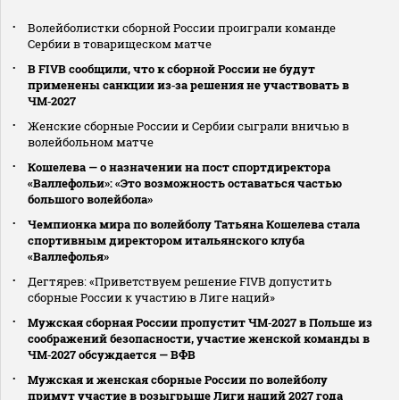
Волейболистки сборной России проиграли команде
Сербии в товарищеском матче
В FIVB сообщили, что к сборной России не будут
применены санкции из‑за решения не участвовать в
ЧМ‑2027
Женские сборные России и Сербии сыграли вничью в
волейбольном матче
Кошелева — о назначении на пост спортдиректора
«Валлефольи»: «Это возможность оставаться частью
большого волейбола»
Чемпионка мира по волейболу Татьяна Кошелева стала
спортивным директором итальянского клуба
«Валлефолья»
Дегтярев: «Приветствуем решение FIVB допустить
сборные России к участию в Лиге наций»
Мужская сборная России пропустит ЧМ‑2027 в Польше из
соображений безопасности, участие женской команды в
ЧМ‑2027 обсуждается — ВФВ
Мужская и женская сборные России по волейболу
примут участие в розыгрыше Лиги наций 2027 года