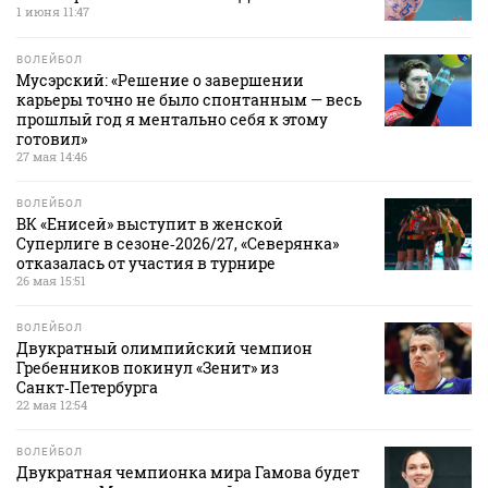
1 июня 11:47
ВОЛЕЙБОЛ
Мусэрский: «Решение о завершении
карьеры точно не было спонтанным — весь
прошлый год я ментально себя к этому
готовил»
27 мая 14:46
ВОЛЕЙБОЛ
ВК «Енисей» выступит в женской
Суперлиге в сезоне‑2026/27, «Северянка»
отказалась от участия в турнире
26 мая 15:51
ВОЛЕЙБОЛ
Двукратный олимпийский чемпион
Гребенников покинул «Зенит» из
Санкт‑Петербурга
22 мая 12:54
ВОЛЕЙБОЛ
Двукратная чемпионка мира Гамова будет