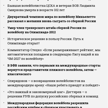
Бывшая волейболистка ЦСКА и ветеран ВОВ Людмила
Смирнова умерла в возрасте 102 лет
Двукратный чемпион мира по волейболу Микьелетто
рассказал о желании вновь сыграть со сборной России
Умер член тренерского штаба сборной России по
волейболу на Олимпиаде‑2012
Историческое решение в пользу России. Путь к
Олимпиаде открыт!
Комментатор Стецко: «Если размораживают рейтинг, мы
автоматически попадаем в следующую Лигу наций и на
ЧМ‑2027 по волейболу»
В ВФВ заявили, что первыми на международные старты
вернутся представители пляжного волейбола, затем —
классического
Спиридонов — о возвращении волейболистов на
международную арену: «Наши ребята приедут и победят»
«Это важный и закономерный шаг». Дегтярев — о
решении FIVB по допуску российских сборных и команд
Международная федерация волейбола разрешила
российским клубам и сборным участвовать в