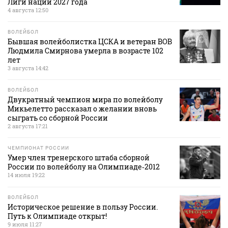
Лиги наций 2027 года
4 августа 12:50
ВОЛЕЙБОЛ
Бывшая волейболистка ЦСКА и ветеран ВОВ
Людмила Смирнова умерла в возрасте 102
лет
3 августа 14:42
ВОЛЕЙБОЛ
Двукратный чемпион мира по волейболу
Микьелетто рассказал о желании вновь
сыграть со сборной России
2 августа 17:21
ЧЕМПИОНАТ РОССИИ
Умер член тренерского штаба сборной
России по волейболу на Олимпиаде‑2012
14 июля 19:22
ВОЛЕЙБОЛ
Историческое решение в пользу России.
Путь к Олимпиаде открыт!
9 июля 11:27