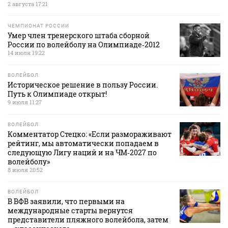
2 августа 17:21
ЧЕМПИОНАТ РОССИИ
Умер член тренерского штаба сборной
России по волейболу на Олимпиаде‑2012
14 июля 19:22
ВОЛЕЙБОЛ
Историческое решение в пользу России.
Путь к Олимпиаде открыт!
9 июля 11:27
ВОЛЕЙБОЛ
Комментатор Стецко: «Если размораживают
рейтинг, мы автоматически попадаем в
следующую Лигу наций и на ЧМ‑2027 по
волейболу»
8 июля 20:52
ВОЛЕЙБОЛ
В ВФВ заявили, что первыми на
международные старты вернутся
представители пляжного волейбола, затем