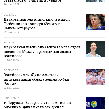
отказалась от участия в турнире
26 мая 15:51
ВОЛЕЙБОЛ
Двукратный олимпийский чемпион
Гребенников покинул «Зенит» из
Санкт‑Петербурга
22 мая 12:54
ВОЛЕЙБОЛ
Двукратная чемпионка мира Гамова будет
введена в Международный зал славы
волейбола
19 мая 09:47
ВОЛЕЙБОЛ
Волейболисты «Динамо» стали
пятикратными обладателями Кубка
России
17 мая 22:11
ЕВРОКУБКИ
Перуджа - Заверце. Лига чемпионов.
Мужчины. Финал четырех. Финал