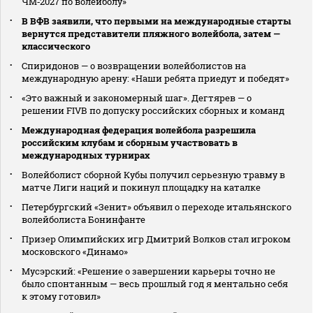
ЧМ‑2027 по волейболу»
В ВФВ заявили, что первыми на международные старты
вернутся представители пляжного волейбола, затем —
классического
Спиридонов — о возвращении волейболистов на
международную арену: «Наши ребята приедут и победят»
«Это важный и закономерный шаг». Дегтярев — о
решении FIVB по допуску российских сборных и команд
Международная федерация волейбола разрешила
российским клубам и сборным участвовать в
международных турнирах
Волейболист сборной Кубы получил серьезную травму в
матче Лиги наций и покинул площадку на каталке
Петербургский «Зенит» объявил о переходе итальянского
волейболиста Бонинфанте
Призер Олимпийских игр Дмитрий Волков стал игроком
московского «Динамо»
Мусэрский: «Решение о завершении карьеры точно не
было спонтанным — весь прошлый год я ментально себя
к этому готовил»