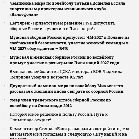
Чемпионка мира по волейболу Татьяна Кошелева стала
спортивным директором итальянского клуба
«Валлефолья»
Дегтярев: «Приветствуем решение FIVB допустить
сборные России к участию в Лиге наций»
Мужская сборная России пропустит ЧМ‑2027 в Польше из
соображений безопасности, участие женской команды в
ЧМ‑2027 обсуждается — ВФВ
Мужская и женская сборные России по волейболу
примут участие в розыгрыше Лиги наций 2027 года
Бывшая волейболистка ЦСКА и ветеран ВОВ Людмила
Смирнова умерла в возрасте 102 лет
Двукратный чемпион мира по волейболу Микьелетто
рассказал о желании вновь сыграть со сборной России
Умер член тренерского штаба сборной России по
волейболу на Олимпиаде‑2012
Историческое решение в пользу России. Путь к
Олимпиаде открыт!
Комментатор Стецко: «Если размораживают рейтинг, мы
автоматически попадаем в следующую Лигу наций и на