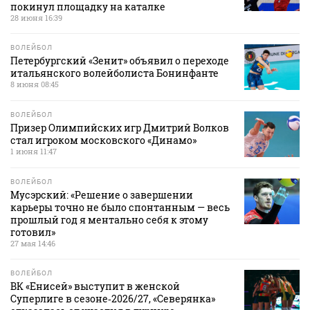
покинул площадку на каталке
28 июня 16:39
ВОЛЕЙБОЛ
Петербургский «Зенит» объявил о переходе
итальянского волейболиста Бонинфанте
8 июня 08:45
ВОЛЕЙБОЛ
Призер Олимпийских игр Дмитрий Волков
стал игроком московского «Динамо»
1 июня 11:47
ВОЛЕЙБОЛ
Мусэрский: «Решение о завершении
карьеры точно не было спонтанным — весь
прошлый год я ментально себя к этому
готовил»
27 мая 14:46
ВОЛЕЙБОЛ
ВК «Енисей» выступит в женской
Суперлиге в сезоне‑2026/27, «Северянка»