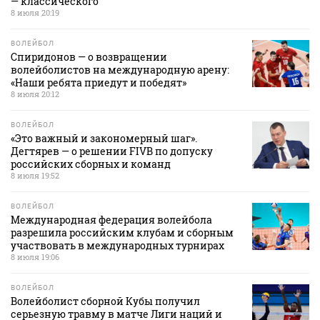
— классического
8 июля 20:19
ВОЛЕЙБОЛ
Спиридонов — о возвращении
волейболистов на международную арену:
«Наши ребята приедут и победят»
8 июля 20:12
ВОЛЕЙБОЛ
«Это важный и закономерный шаг».
Дегтярев — о решении FIVB по допуску
российских сборных и команд
8 июля 19:52
ВОЛЕЙБОЛ
Международная федерация волейбола
разрешила российским клубам и сборным
участвовать в международных турнирах
8 июля 19:06
ВОЛЕЙБОЛ
Волейболист сборной Кубы получил
серьезную травму в матче Лиги наций и