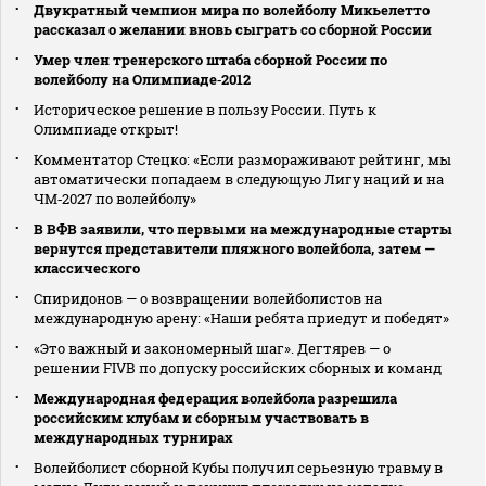
Двукратный чемпион мира по волейболу Микьелетто
рассказал о желании вновь сыграть со сборной России
Умер член тренерского штаба сборной России по
волейболу на Олимпиаде‑2012
Историческое решение в пользу России. Путь к
Олимпиаде открыт!
Комментатор Стецко: «Если размораживают рейтинг, мы
автоматически попадаем в следующую Лигу наций и на
ЧМ‑2027 по волейболу»
В ВФВ заявили, что первыми на международные старты
вернутся представители пляжного волейбола, затем —
классического
Спиридонов — о возвращении волейболистов на
международную арену: «Наши ребята приедут и победят»
«Это важный и закономерный шаг». Дегтярев — о
решении FIVB по допуску российских сборных и команд
Международная федерация волейбола разрешила
российским клубам и сборным участвовать в
международных турнирах
Волейболист сборной Кубы получил серьезную травму в