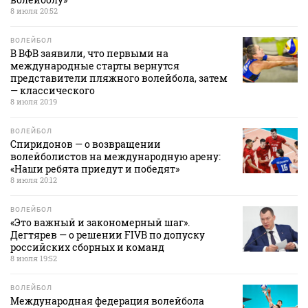
8 июля 20:52
ВОЛЕЙБОЛ
В ВФВ заявили, что первыми на
международные старты вернутся
представители пляжного волейбола, затем
— классического
8 июля 20:19
ВОЛЕЙБОЛ
Спиридонов — о возвращении
волейболистов на международную арену:
«Наши ребята приедут и победят»
8 июля 20:12
ВОЛЕЙБОЛ
«Это важный и закономерный шаг».
Дегтярев — о решении FIVB по допуску
российских сборных и команд
8 июля 19:52
ВОЛЕЙБОЛ
Международная федерация волейбола