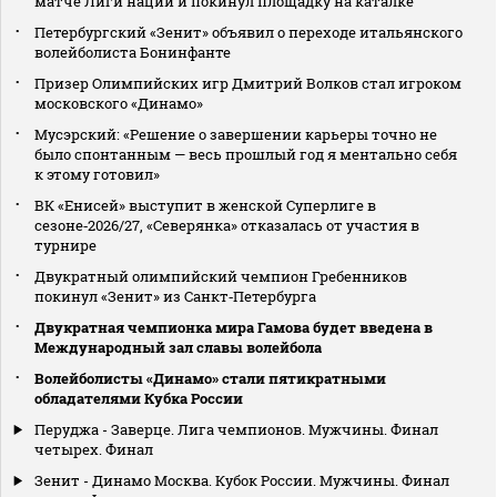
матче Лиги наций и покинул площадку на каталке
Петербургский «Зенит» объявил о переходе итальянского
волейболиста Бонинфанте
Призер Олимпийских игр Дмитрий Волков стал игроком
московского «Динамо»
Мусэрский: «Решение о завершении карьеры точно не
было спонтанным — весь прошлый год я ментально себя
к этому готовил»
ВК «Енисей» выступит в женской Суперлиге в
сезоне‑2026/27, «Северянка» отказалась от участия в
турнире
Двукратный олимпийский чемпион Гребенников
покинул «Зенит» из Санкт‑Петербурга
Двукратная чемпионка мира Гамова будет введена в
Международный зал славы волейбола
Волейболисты «Динамо» стали пятикратными
обладателями Кубка России
Перуджа - Заверце. Лига чемпионов. Мужчины. Финал
четырех. Финал
Зенит - Динамо Москва. Кубок России. Мужчины. Финал