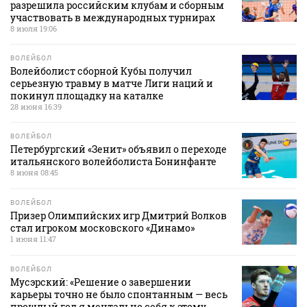
разрешила российским клубам и сборным
участвовать в международных турнирах
8 июля 19:06
ВОЛЕЙБОЛ
Волейболист сборной Кубы получил
серьезную травму в матче Лиги наций и
покинул площадку на каталке
28 июня 16:39
ВОЛЕЙБОЛ
Петербургский «Зенит» объявил о переходе
итальянского волейболиста Бонинфанте
8 июня 08:45
ВОЛЕЙБОЛ
Призер Олимпийских игр Дмитрий Волков
стал игроком московского «Динамо»
1 июня 11:47
ВОЛЕЙБОЛ
Мусэрский: «Решение о завершении
карьеры точно не было спонтанным — весь
прошлый год я ментально себя к этому