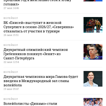
готовил»
27 мая 14:46
ВОЛЕЙБОЛ
ВК «Енисей» выступит в женской
Суперлиге в сезоне‑2026/27, «Северянка»
отказалась от участия в турнире
26 мая 15:51
ВОЛЕЙБОЛ
Двукратный олимпийский чемпион
Гребенников покинул «Зенит» из
Санкт‑Петербурга
22 мая 12:54
ВОЛЕЙБОЛ
Двукратная чемпионка мира Гамова будет
введена в Международный зал славы
волейбола
19 мая 09:47
ВОЛЕЙБОЛ
Волейболисты «Динамо» стали