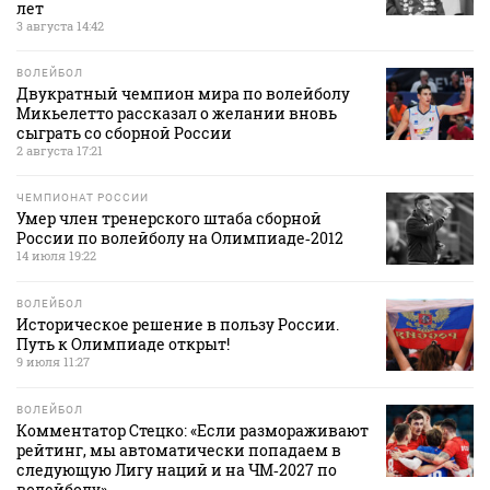
лет
3 августа 14:42
ВОЛЕЙБОЛ
Двукратный чемпион мира по волейболу
Микьелетто рассказал о желании вновь
сыграть со сборной России
2 августа 17:21
ЧЕМПИОНАТ РОССИИ
Умер член тренерского штаба сборной
России по волейболу на Олимпиаде‑2012
14 июля 19:22
ВОЛЕЙБОЛ
Историческое решение в пользу России.
Путь к Олимпиаде открыт!
9 июля 11:27
ВОЛЕЙБОЛ
Комментатор Стецко: «Если размораживают
рейтинг, мы автоматически попадаем в
следующую Лигу наций и на ЧМ‑2027 по
волейболу»