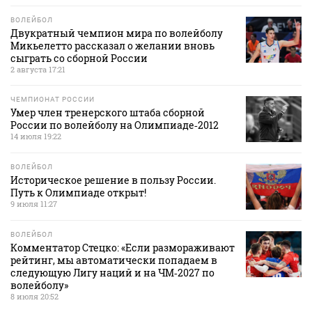
ВОЛЕЙБОЛ
Двукратный чемпион мира по волейболу
Микьелетто рассказал о желании вновь
сыграть со сборной России
2 августа 17:21
ЧЕМПИОНАТ РОССИИ
Умер член тренерского штаба сборной
России по волейболу на Олимпиаде‑2012
14 июля 19:22
ВОЛЕЙБОЛ
Историческое решение в пользу России.
Путь к Олимпиаде открыт!
9 июля 11:27
ВОЛЕЙБОЛ
Комментатор Стецко: «Если размораживают
рейтинг, мы автоматически попадаем в
следующую Лигу наций и на ЧМ‑2027 по
волейболу»
8 июля 20:52