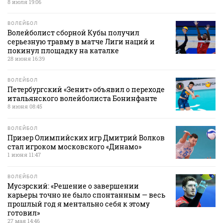
8 июля 19:06
ВОЛЕЙБОЛ
Волейболист сборной Кубы получил
серьезную травму в матче Лиги наций и
покинул площадку на каталке
28 июня 16:39
ВОЛЕЙБОЛ
Петербургский «Зенит» объявил о переходе
итальянского волейболиста Бонинфанте
8 июня 08:45
ВОЛЕЙБОЛ
Призер Олимпийских игр Дмитрий Волков
стал игроком московского «Динамо»
1 июня 11:47
ВОЛЕЙБОЛ
Мусэрский: «Решение о завершении
карьеры точно не было спонтанным — весь
прошлый год я ментально себя к этому
готовил»
27 мая 14:46