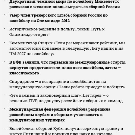
Двукратный чемпион мира по волейболу Микьелетто
рассказал о желании вновь сыграть со сборной России
Умер член тренерского штаба сборной России по
волейболу на Олимпиаде‑2012
Историческое решение в пользу России. Путь к
Олимпиаде открыт!
Комментатор Стецко: «Если размораживают рейтинг, мы
автоматически попадаем в следующую Лигу наций и на
ЧМ‑2027 по волейболу»
В ВФВ заявили, что первыми на международные старты
вернутся представители пляжного волейбола, затем —
классического
Спиридонов — о возвращении волейболистов на
международную арену: «Наши ребята приедут и победят»
«Это важный и закономерный шаг». Дегтярев — о
решении FIVB по допуску российских сборных и команд
Международная федерация волейбола разрешила
российским клубам и сборным участвовать в
международных турнирах
Волейболист сборной Кубы получил серьезную травму в
матче Лиги наций и покинул площадку на каталке