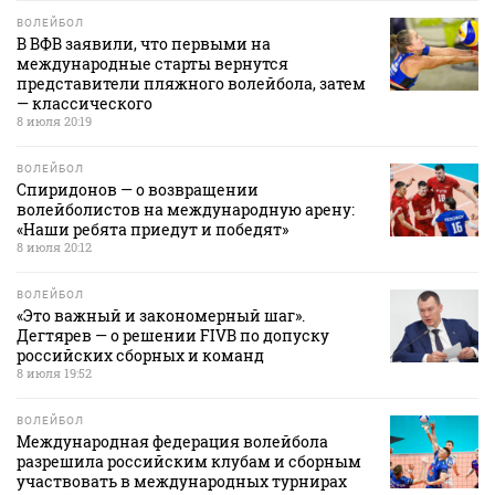
ВОЛЕЙБОЛ
В ВФВ заявили, что первыми на
международные старты вернутся
представители пляжного волейбола, затем
— классического
8 июля 20:19
ВОЛЕЙБОЛ
Спиридонов — о возвращении
волейболистов на международную арену:
«Наши ребята приедут и победят»
8 июля 20:12
ВОЛЕЙБОЛ
«Это важный и закономерный шаг».
Дегтярев — о решении FIVB по допуску
российских сборных и команд
8 июля 19:52
ВОЛЕЙБОЛ
Международная федерация волейбола
разрешила российским клубам и сборным
участвовать в международных турнирах