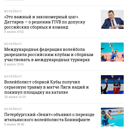
ВОЛЕЙБОЛ
«Это важный и закономерный шаг».
Дегтярев — о решении FIVB по допуску
российских сборных и команд
8 июля 19:52
ВОЛЕЙБОЛ
Международная федерация волейбола
разрешила российским клубам и сборным
участвовать в международных турнирах
8 июля 19:06
ВОЛЕЙБОЛ
Волейболист сборной Кубы получил
серьезную травму в матче Лиги наций и
покинул площадку на каталке
28 июня 16:39
ВОЛЕЙБОЛ
Петербургский «Зенит» объявил о переходе
итальянского волейболиста Бонинфанте
8 июня 08:45