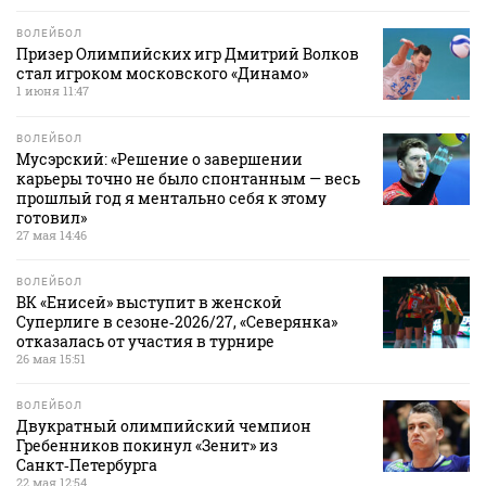
ВОЛЕЙБОЛ
Призер Олимпийских игр Дмитрий Волков
стал игроком московского «Динамо»
1 июня 11:47
ВОЛЕЙБОЛ
Мусэрский: «Решение о завершении
карьеры точно не было спонтанным — весь
прошлый год я ментально себя к этому
готовил»
27 мая 14:46
ВОЛЕЙБОЛ
ВК «Енисей» выступит в женской
Суперлиге в сезоне‑2026/27, «Северянка»
отказалась от участия в турнире
26 мая 15:51
ВОЛЕЙБОЛ
Двукратный олимпийский чемпион
Гребенников покинул «Зенит» из
Санкт‑Петербурга
22 мая 12:54