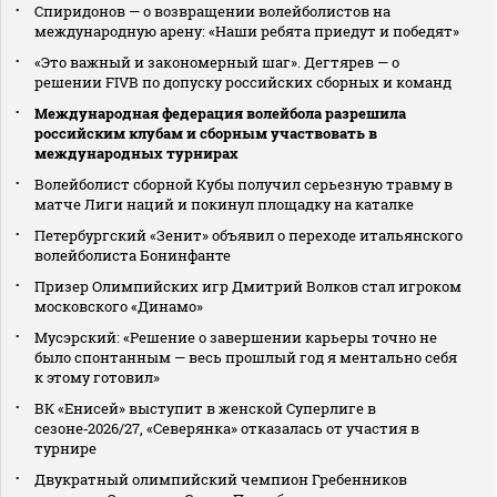
Спиридонов — о возвращении волейболистов на
международную арену: «Наши ребята приедут и победят»
«Это важный и закономерный шаг». Дегтярев — о
решении FIVB по допуску российских сборных и команд
Международная федерация волейбола разрешила
российским клубам и сборным участвовать в
международных турнирах
Волейболист сборной Кубы получил серьезную травму в
матче Лиги наций и покинул площадку на каталке
Петербургский «Зенит» объявил о переходе итальянского
волейболиста Бонинфанте
Призер Олимпийских игр Дмитрий Волков стал игроком
московского «Динамо»
Мусэрский: «Решение о завершении карьеры точно не
было спонтанным — весь прошлый год я ментально себя
к этому готовил»
ВК «Енисей» выступит в женской Суперлиге в
сезоне‑2026/27, «Северянка» отказалась от участия в
турнире
Двукратный олимпийский чемпион Гребенников