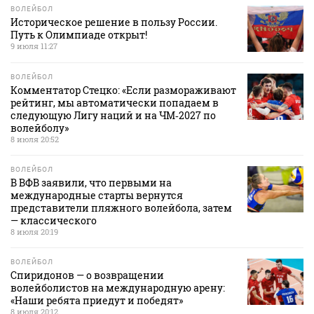
ВОЛЕЙБОЛ
Историческое решение в пользу России.
Путь к Олимпиаде открыт!
9 июля 11:27
ВОЛЕЙБОЛ
Комментатор Стецко: «Если размораживают
рейтинг, мы автоматически попадаем в
следующую Лигу наций и на ЧМ‑2027 по
волейболу»
8 июля 20:52
ВОЛЕЙБОЛ
В ВФВ заявили, что первыми на
международные старты вернутся
представители пляжного волейбола, затем
— классического
8 июля 20:19
ВОЛЕЙБОЛ
Спиридонов — о возвращении
волейболистов на международную арену:
«Наши ребята приедут и победят»
8 июля 20:12