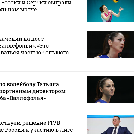
 России и Сербии сыграли
ольном матче
начении на пост
Валлефольи»: «Это
аваться частью большого
по волейболу Татьяна
спортивным директором
ба «Валлефолья»
тствуем решение FIVB
е России к участию в Лиге