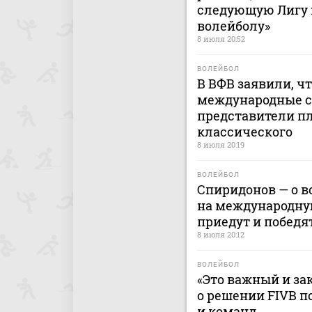
следующую Лигу н
волейболу»
8 июля 20:52
ВОЛЕЙБОЛ
В ВФВ заявили, ч
международные с
представители пл
классического
8 июля 20:19
ВОЛЕЙБОЛ
Спиридонов — о 
на международную
приедут и победя
8 июля 20:12
ВОЛЕЙБОЛ
«Это важный и за
о решении FIVB п
и команд