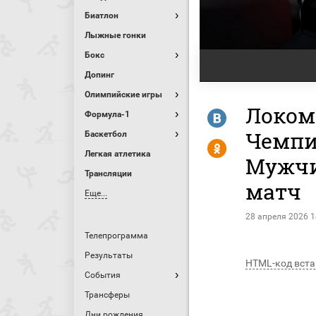
Биатлон
Лыжные гонки
Бокс
Допинг
Олимпийские игры
Локом
R
Формула-1
Чемпи
Баскетбол
Y
Легкая атлетика
Мужчин
Трансляции
матч
Еще...
28 апреля 2026 1
Телепрограмма
Результаты
HTML-код вста
События
Трансферы
Дни рождения