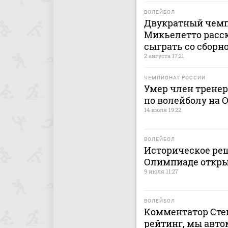
ВОЛЕЙБОЛ
Двукратный чемп
Микьелетто расск
сыграть со сборн
2 августа 17:21
ЧЕМПИОНАТ РОССИИ
Умер член тренер
по волейболу на 
14 июля 19:22
ВОЛЕЙБОЛ
Историческое реш
Олимпиаде откры
9 июля 11:27
ВОЛЕЙБОЛ
Комментатор Сте
рейтинг, мы авто