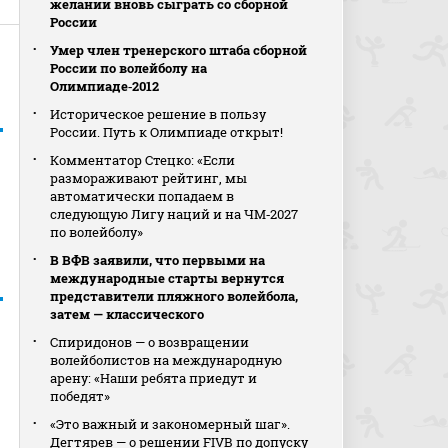
желании вновь сыграть со сборной
России
Умер член тренерского штаба сборной
России по волейболу на
Олимпиаде‑2012
Историческое решение в пользу
России. Путь к Олимпиаде открыт!
Комментатор Стецко: «Если
размораживают рейтинг, мы
автоматически попадаем в
следующую Лигу наций и на ЧМ‑2027
по волейболу»
В ВФВ заявили, что первыми на
международные старты вернутся
представители пляжного волейбола,
затем — классического
Спиридонов — о возвращении
волейболистов на международную
арену: «Наши ребята приедут и
победят»
«Это важный и закономерный шаг».
Дегтярев — о решении FIVB по допуску