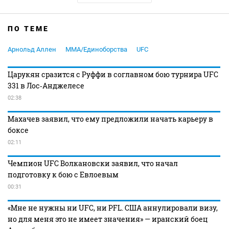
ПО ТЕМЕ
Арнольд Аллен
MMA/Единоборства
UFC
Царукян сразится с Руффи в соглавном бою турнира UFC
331 в Лос‑Анджелесе
02:38
Махачев заявил, что ему предложили начать карьеру в
боксе
02:11
Чемпион UFC Волкановски заявил, что начал
подготовку к бою с Евлоевым
00:31
«Мне не нужны ни UFC, ни PFL. США аннулировали визу,
но для меня это не имеет значения» — иранский боец