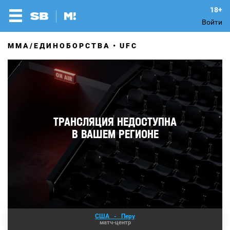
Войти
MMA/ЕДИНОБОРСТВА
UFC
США
-
Перу
матч-центр