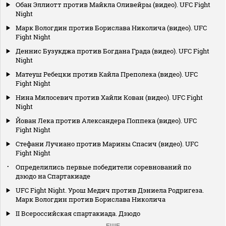
Обан Эллиотт против Майкла Оливейры (видео). UFC Fight
Night
Марк Вологдин против Борислава Николича (видео). UFC
Fight Night
Деннис Бузукджа против Богдана Града (видео). UFC Fight
Night
Матеуш Ребецки против Кайла Преполека (видео). UFC
Fight Night
Нина Милосевич против Хайли Кован (видео). UFC Fight
Night
Йован Лека против Александера Поппека (видео). UFC
Fight Night
Стефани Лучиано против Марины Спасич (видео). UFC
Fight Night
Определились первые победители соревнований по
дзюдо на Спартакиаде
UFC Fight Night. Урош Медич против Дэниела Родригеза.
Марк Вологдин против Борислава Николича
II Всероссийская спартакиада. Дзюдо