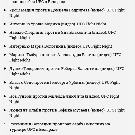
главного боя UFC в Белграде
Урош Медич против Дэниела Родригеза (видео). UFC Fight
Night
Интервью Уроша Медича (видео). UFC Fight Night
Навахо Стирлинг против Яна Блаховича (видео). UFC
Fight Night
Интервью Марка Вологдина (видео). UFC Fight Night
Марчин Тыбура против Александра Ракича (видео). UFC
Fight Night
Душко Тодорович против Роберта Валентина (видео). UFC
Fight Night
Власто Сепо против Гилберта Урбины (видео). UFC Fight
Night
Ноа Гуньон против Милоша Яничича (видео). UFC Fight
Night
Людовит Клайн против Тофика Мусаева (видео). UFC Fight
Night
Россиянин Вологдин проиграл сербу Николичу на
турнире UFC в Белграде