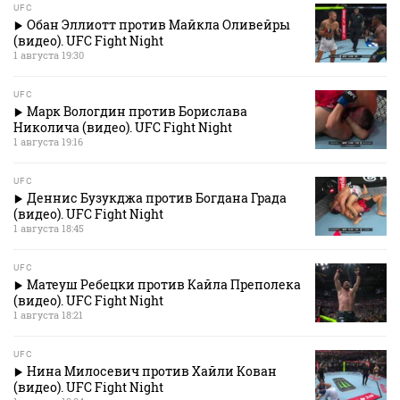
UFC
Обан Эллиотт против Майкла Оливейры
(видео). UFC Fight Night
1 августа 19:30
UFC
Марк Вологдин против Борислава
Николича (видео). UFC Fight Night
1 августа 19:16
UFC
Деннис Бузукджа против Богдана Града
(видео). UFC Fight Night
1 августа 18:45
UFC
Матеуш Ребецки против Кайла Преполека
(видео). UFC Fight Night
1 августа 18:21
UFC
Нина Милосевич против Хайли Кован
(видео). UFC Fight Night