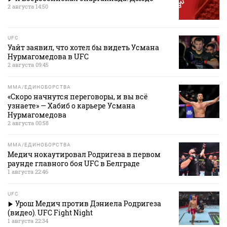
2 августа 14:50
UFC
Уайт заявил, что хотел бы видеть Усмана
Нурмагомедова в UFC
2 августа 09:45
MMA/ЕДИНОБОРСТВА
«Скоро начнутся переговоры, и вы всё
узнаете» — Хабиб о карьере Усмана
Нурмагомедова
2 августа 00:58
MMA/ЕДИНОБОРСТВА
Медич нокаутировал Родригеза в первом
раунде главного боя UFC в Белграде
1 августа 22:46
UFC
Урош Медич против Дэниела Родригеза
(видео). UFC Fight Night
1 августа 22:34