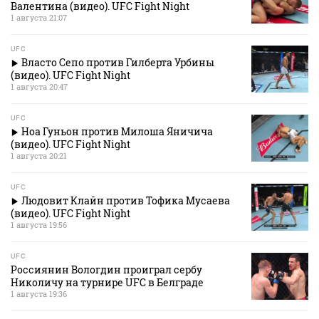
Валентина (видео). UFC Fight Night
1 августа 21:07
UFC
Власто Сепо против Гилберта Урбины
(видео). UFC Fight Night
1 августа 20:47
UFC
Ноа Гуньон против Милоша Яничича
(видео). UFC Fight Night
1 августа 20:21
UFC
Людовит Клайн против Тофика Мусаева
(видео). UFC Fight Night
1 августа 19:56
UFC
Россиянин Вологдин проиграл сербу
Николичу на турнире UFC в Белграде
1 августа 19:36