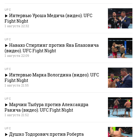
UFC
Интервью Уроша Медича (видео). UFC
Fight Night
1 августа 22:32
UFC
Навахо Стирлинг против Яна Блаховича
(видео). UFC Fight Night
1 августа 22:09
UFC
Интервью Марка Вологдина (видео). UFC
Fight Night
1 августа 21:55
UFC
Марчин Тыбура против Александра
Ракича (видео). UFC Fight Night
1 августа 21:52
UFC
Душко Тодорович против Роберта