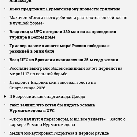
Алиакбари
Хьюз предложил Нурмагомедову провести трилогию
Махачев: «Гэтжи всего добился и растолстел, он сейчас не
в лучшей форме»
Владельцы UFC потеряли $30 млн из‑за проведения
турнира в Белом доме
Триллер на чемпионате мира! Россия победила с
разницей в один балл
Боец UFC из Бразилии скончался на 35‑м году жизни
Россияне выиграли общекомандный зачет первенства
мира U‑17 по вольной борьбе
Дзюдоист Ендовицкий завоевал золото на
Спартакиаде‑2026
II Всероссийская спартакиада. Дзюдо
Уайт заявил, что хотел бы видеть Усмана
Нурмагомедова в UFC
«Скоро начнутся переговоры, и вы всё узнаете» — Хабиб о
карьере Усмана Нурмагомедова
Медич нокаутировал Родригеза в первом раунде