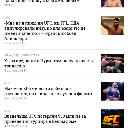
начал подготовку к бою с Евлоевым
00:31
UFC
«Мне не нужны ни UFC, ни PFL. США
аннулировали визу, но для меня это не
имеет значения» — иранский боец
Алиакбари
5 августа 21:00
MMA/ЕДИНОБОРСТВА
Хьюз предложил Нурмагомедову провести
трилогию
5 августа 06:54
UFC
Махачев: «Гэтжи всего добился и
растолстел, он сейчас не в лучшей форме»
5 августа 03:57
UFC
Владельцы UFC потеряли $30 млн из‑за
проведения турнира в Белом доме
4 августа 19:54