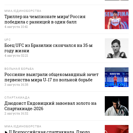
MMA/ЕДИНОБОРСТВА
Триллер на чемпионате мира! Россия
победила с разницей в один балл
4 августа 10:41
UFC
Боец UFC из Бразилии скончался на 35‑м
году жизни
4 августа 02:21
ВОЛЬНАЯ БОРЬБА
Россияне выиграли общекомандный зачет
первенства мира U‑17 по вольной борьбе
3 августа 16:38
СПАРТАКИАДА
Дзюдоист Ендовицкий завоевал золото на
Спартакиаде‑2026
2 августа 16:32
MMA/ЕДИНОБОРСТВА
II Всероссийская спартакиада. Дзюдо