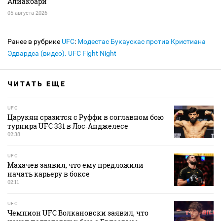
Алиакбари
05 августа 2026
Ранее в рубрике
UFC
:
Модестас Букаускас против Кристиана
Эдвардса (видео). UFC Fight Night
ЧИТАТЬ ЕЩЕ
UFC
Царукян сразится с Руффи в соглавном бою
турнира UFC 331 в Лос‑Анджелесе
02:38
UFC
Махачев заявил, что ему предложили
начать карьеру в боксе
02:11
UFC
Чемпион UFC Волкановски заявил, что