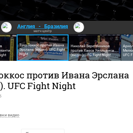
Англия
-
Бразилия
матч-центр
Туко Токкос против Ивана
ив
Николай Веретенников
Арнол
Эрслана (видео). UFC Fight
канти
против Хаоса Уилльямса
Мелки
Night
ight
(видео). UFC Fight Night
UFC F
Токкос против Ивана Эрслана
). UFC Fight Night
5
вки видео