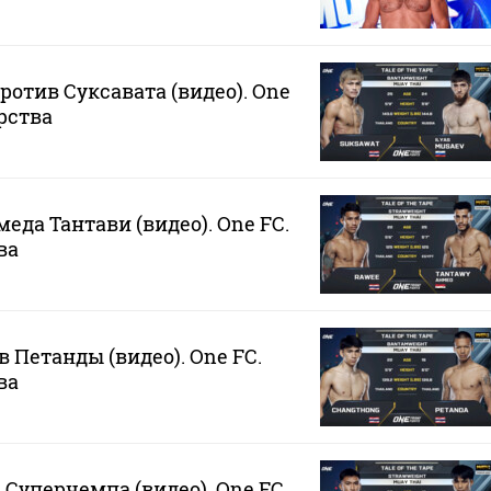
ротив Суксавата (видео). One
рства
еда Тантави (видео). One FC.
ва
 Петанды (видео). One FC.
ва
 Суперчемпа (видео). One FC.