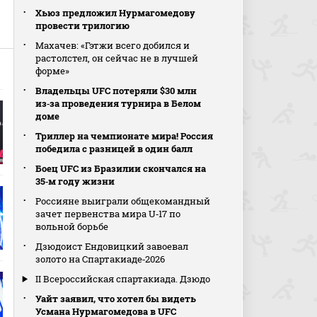
Хьюз предложил Нурмагомедову
провести трилогию
Махачев: «Гэтжи всего добился и
растолстел, он сейчас не в лучшей
форме»
Владельцы UFC потеряли $30 млн
из‑за проведения турнира в Белом
доме
Триллер на чемпионате мира! Россия
победила с разницей в один балл
Боец UFC из Бразилии скончался на
35‑м году жизни
Россияне выиграли общекомандный
зачет первенства мира U‑17 по
вольной борьбе
Дзюдоист Ендовицкий завоевал
золото на Спартакиаде‑2026
II Всероссийская спартакиада. Дзюдо
Уайт заявил, что хотел бы видеть
Усмана Нурмагомедова в UFC