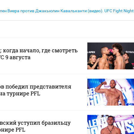
лен Виера против Джакьюлин Кавальканти (видео). UFC Fight Night
 когда начало, где смотреть
C 9 августа
ов победил представителя
на турнире PFL
вский уступил бразильцу
рнире PFL