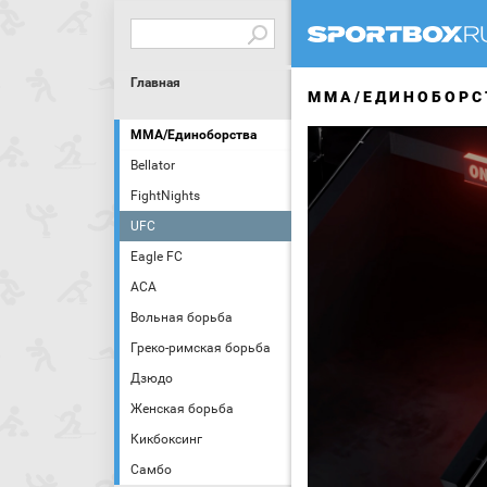
Главная
MMA/ЕДИНОБОРС
MMA/Единоборства
Bellator
FightNights
UFC
Eagle FC
АСА
Вольная борьба
Греко-римская борьба
Дзюдо
Женская борьба
Кикбоксинг
Самбо