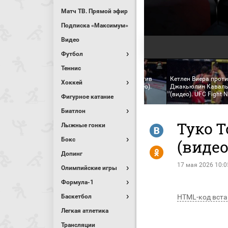
Матч ТВ. Прямой эфир
Подписка «Максимум»
Видео
Футбол
Теннис
иса Арделеан против
Коди Брандэйдж против
Кетлен Виера прот
Хоккей
лианы Вианы (видео).
Андрэ Петроски (видео).
Джакьюлин Каваль
 Fight Night
UFC Fight Night
(видео). UFC Fight N
Фигурное катание
Биатлон
Туко 
Лыжные гонки
R
Бокс
(видео
Y
Допинг
17 мая 2026 10:0
Олимпийские игры
Формула-1
Баскетбол
HTML-код вста
Легкая атлетика
Трансляции