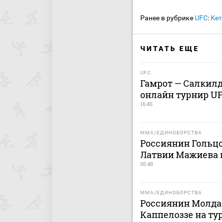
Ранее в рубрике
UFC
:
Кет
ЧИТАТЬ ЕЩЕ
UFC
Гамрот — Салкилд:
онлайн турнир UF
16:45
MMA/ЕДИНОБОРСТВА
Россиянин Гольц
Латвии Мажиева 
05:48
MMA/ЕДИНОБОРСТВА
Россиянин Молда
Каппелоззе на ту