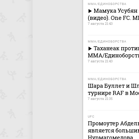
MMA/ЕДИНОБОРСТВА
Мамука Усубян 
(видео). One FC.
7 августа 21:43
MMA/ЕДИНОБОРСТВА
Таханеак против
MMA/Единоборст
7 августа 21:43
MMA/ЕДИНОБОРСТВА
Шара Буллет и Шл
турнире RAF в Мо
7 августа 21:35
UFC
Промоутер Абдель
является больши
Нурмагомедова