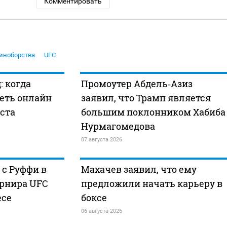
Комментировать
иноборства
UFC
: когда
Промоутер Абдель‑Азиз
реть онлайн
заявил, что Трамп является
уста
большим поклонником Хабиба
Нурмагомедова
07 августа 2026
 с Руффи в
Махачев заявил, что ему
урнира UFC
предложили начать карьеру в
есе
боксе
06 августа 2026