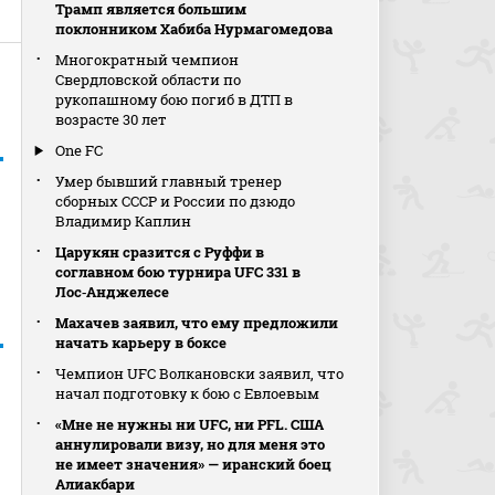
Трамп является большим
поклонником Хабиба Нурмагомедова
Многократный чемпион
Свердловской области по
рукопашному бою погиб в ДТП в
возрасте 30 лет
One FC
Умер бывший главный тренер
сборных СССР и России по дзюдо
Владимир Каплин
Царукян сразится с Руффи в
соглавном бою турнира UFC 331 в
Лос‑Анджелесе
Махачев заявил, что ему предложили
начать карьеру в боксе
Чемпион UFC Волкановски заявил, что
начал подготовку к бою с Евлоевым
«Мне не нужны ни UFC, ни PFL. США
аннулировали визу, но для меня это
не имеет значения» — иранский боец
Алиакбари