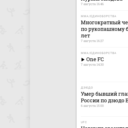
7 августа 16:46
MMA/ЕДИНОБОРСТВА
Многократный че
по рукопашному б
лет
7 августа 16:27
MMA/ЕДИНОБОРСТВА
One FC
7 августа 14:30
ДЗЮДО
Умер бывший гла
России по дзюдо
6 августа 15:00
UFC