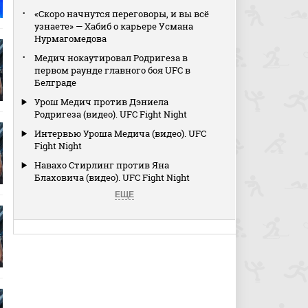
«Скоро начнутся переговоры, и вы всё
узнаете» — Хабиб о карьере Усмана
Нурмагомедова
Медич нокаутировал Родригеза в
первом раунде главного боя UFC в
Белграде
Урош Медич против Дэниела
Родригеза (видео). UFC Fight Night
Интервью Уроша Медича (видео). UFC
Fight Night
Навахо Стирлинг против Яна
Блаховича (видео). UFC Fight Night
ЕЩЕ