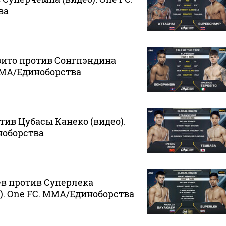
ва
зито против Сонгпэндина
 MMA/Единоборства
тив Цубасы Канеко (видео).
ноборства
в против Суперлека
). One FC. MMA/Единоборства