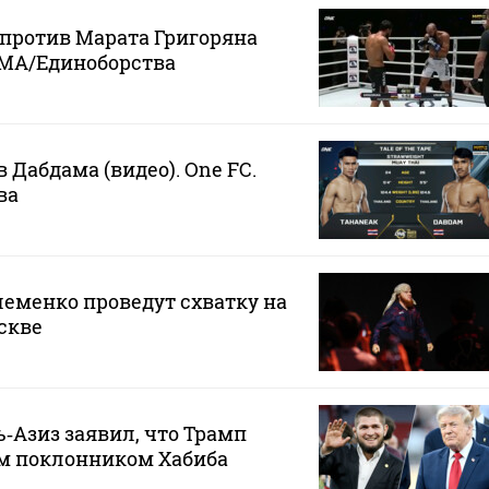
против Марата Григоряна
 MMA/Единоборства
 Дабдама (видео). One FC.
ва
еменко проведут схватку на
скве
‑Азиз заявил, что Трамп
м поклонником Хабиба