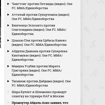
Чангтонг против Петанды (видео). One
FC. MMA/Единоборства
Аттачай против Суперчемпа (видео).
One FC. MMA/Единоборства
Винченцо Эспозито против
Сонгпэндина (видео). One FC. MMA/
Единоборства
ьд Аллен против
Цзыхао Пэн против Цубасы Канеко
заэля Косты (видео).
ight Night
(видео). One FC. MMA/Единоборства
Абдулла Даякаев против Суперлека
Киатмукао (видео). One FC. MMA/
Единоборства
Мамука Усубян против Марата
Григоряна (видео). One FC. MMA/
Единоборства
Таханеак против Дабдама (видео). One
FC. MMA/Единоборства
Шара Буллет и Шлеменко проведут
схватку на турнире RAF в Москве
Промоутер Абдель‑Азиз заявил, что