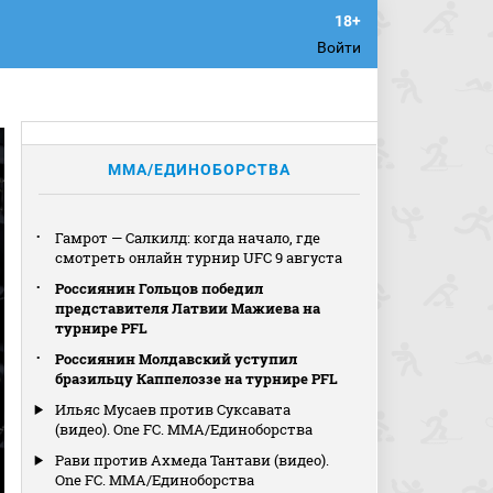
Войти
MMA/ЕДИНОБОРСТВА
Гамрот — Салкилд: когда начало, где
смотреть онлайн турнир UFC 9 августа
Россиянин Гольцов победил
представителя Латвии Мажиева на
турнире PFL
Россиянин Молдавский уступил
бразильцу Каппелоззе на турнире PFL
Ильяс Мусаев против Суксавата
(видео). One FC. MMA/Единоборства
Рави против Ахмеда Тантави (видео).
One FC. MMA/Единоборства