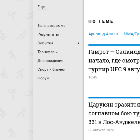
Еще...
ПО ТЕМЕ
Телепрограмма
Арнольд Аллен
MMA/Ед
Результаты
События
Гамрот — Салкилд
Трансферы
начало, где смот
Дни рождения
турнир UFC 9 авг
Спорт и бизнес
16:45
Форум
Царукян сразится
соглавном бою т
331 в Лос‑Анджел
06 августа 2026