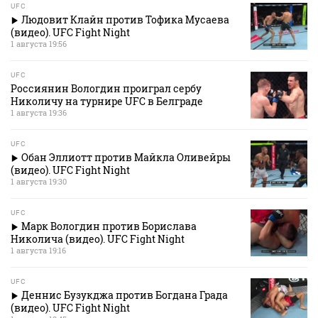
UFC
Людовит Клайн против Тофика Мусаева
(видео). UFC Fight Night
1 августа 19:56
UFC
Россиянин Вологдин проиграл сербу
Николичу на турнире UFC в Белграде
1 августа 19:36
UFC
Обан Эллиотт против Майкла Оливейры
(видео). UFC Fight Night
1 августа 19:30
UFC
Марк Вологдин против Борислава
Николича (видео). UFC Fight Night
1 августа 19:16
UFC
Деннис Бузукджа против Богдана Града
(видео). UFC Fight Night