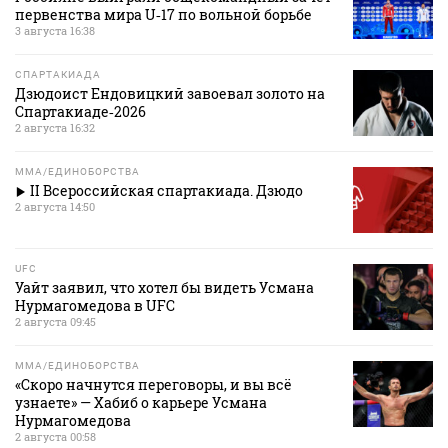
первенства мира U‑17 по вольной борьбе
3 августа 16:38
СПАРТАКИАДА
Дзюдоист Ендовицкий завоевал золото на
Спартакиаде‑2026
2 августа 16:32
MMA/ЕДИНОБОРСТВА
II Всероссийская спартакиада. Дзюдо
2 августа 14:50
UFC
Уайт заявил, что хотел бы видеть Усмана
Нурмагомедова в UFC
2 августа 09:45
MMA/ЕДИНОБОРСТВА
«Скоро начнутся переговоры, и вы всё
узнаете» — Хабиб о карьере Усмана
Нурмагомедова
2 августа 00:58