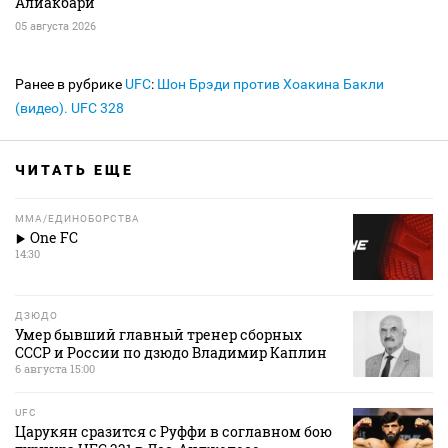
Алиакбари
05 августа 2026
Ранее в рубрике
UFC
:
Шон Брэди против Хоакина Бакли
(видео). UFC 328
ЧИТАТЬ ЕЩЕ
MMA/ЕДИНОБОРСТВА
One FC
14:30
ДЗЮДО
Умер бывший главный тренер сборных
СССР и России по дзюдо Владимир Каплин
6 августа 15:00
UFC
Царукян сразится с Руффи в соглавном бою