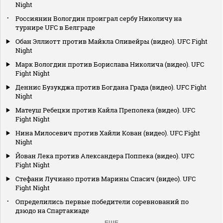
Night
Россиянин Вологдин проиграл сербу Николичу на
турнире UFC в Белграде
Обан Эллиотт против Майкла Оливейры (видео). UFC Fight
Night
Марк Вологдин против Борислава Николича (видео). UFC
Fight Night
Деннис Бузукджа против Богдана Града (видео). UFC Fight
Night
Матеуш Ребецки против Кайла Преполека (видео). UFC
Fight Night
Нина Милосевич против Хайли Кован (видео). UFC Fight
Night
Йован Лека против Александера Поппека (видео). UFC
Fight Night
Стефани Лучиано против Марины Спасич (видео). UFC
Fight Night
Определились первые победители соревнований по
дзюдо на Спартакиаде