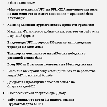
к бою с Евлоевым
«Мне не нужны ни UFC, ни PFL. США аннулировали визу,
но для меня это не имеет значения» — иранский боец
Алиакбари
Хьюз предложил Нурмагомедову провести трилогию
Махачев: «Гэтжи всего добился и растолстел, он сейчас не
в лучшей форме»
Владельцы UFC потеряли $30 млн из‑за проведения
турнира в Белом доме
Триллер на чемпионате мира! Россия победила с
разницей в один балл
Боец UFC из Бразилии скончался на 35‑м году жизни
Россияне выиграли общекомандный зачет первенства
мира U‑17 по вольной борьбе
Дзюдоист Ендовицкий завоевал золото на
Спартакиаде‑2026
II Всероссийская спартакиада. Дзюдо
Уайт заявил, что хотел бы видеть Усмана
Нурмагомедова в UFC