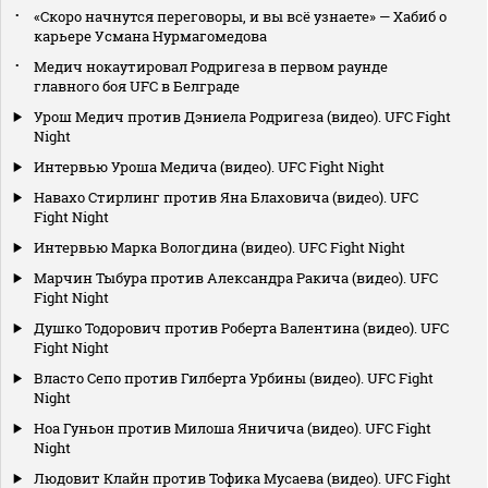
«Скоро начнутся переговоры, и вы всё узнаете» — Хабиб о
карьере Усмана Нурмагомедова
Медич нокаутировал Родригеза в первом раунде
главного боя UFC в Белграде
Урош Медич против Дэниела Родригеза (видео). UFC Fight
Night
Интервью Уроша Медича (видео). UFC Fight Night
Навахо Стирлинг против Яна Блаховича (видео). UFC
Fight Night
Интервью Марка Вологдина (видео). UFC Fight Night
Марчин Тыбура против Александра Ракича (видео). UFC
Fight Night
Душко Тодорович против Роберта Валентина (видео). UFC
Fight Night
Власто Сепо против Гилберта Урбины (видео). UFC Fight
Night
Ноа Гуньон против Милоша Яничича (видео). UFC Fight
Night
Людовит Клайн против Тофика Мусаева (видео). UFC Fight