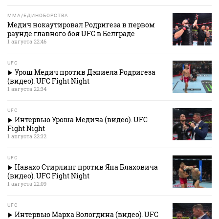
MMA/ЕДИНОБОРСТВА
Медич нокаутировал Родригеза в первом
раунде главного боя UFC в Белграде
1 августа 22:46
UFC
Урош Медич против Дэниела Родригеза
(видео). UFC Fight Night
1 августа 22:34
UFC
Интервью Уроша Медича (видео). UFC
Fight Night
1 августа 22:32
UFC
Навахо Стирлинг против Яна Блаховича
(видео). UFC Fight Night
1 августа 22:09
UFC
Интервью Марка Вологдина (видео). UFC