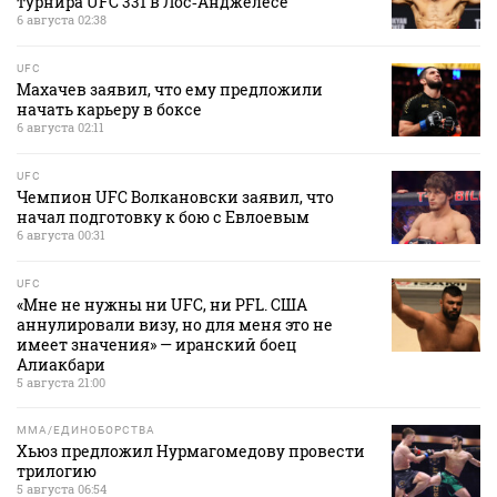
турнира UFC 331 в Лос‑Анджелесе
6 августа 02:38
UFC
Махачев заявил, что ему предложили
начать карьеру в боксе
6 августа 02:11
UFC
Чемпион UFC Волкановски заявил, что
начал подготовку к бою с Евлоевым
6 августа 00:31
UFC
«Мне не нужны ни UFC, ни PFL. США
аннулировали визу, но для меня это не
имеет значения» — иранский боец
Алиакбари
5 августа 21:00
MMA/ЕДИНОБОРСТВА
Хьюз предложил Нурмагомедову провести
трилогию
5 августа 06:54