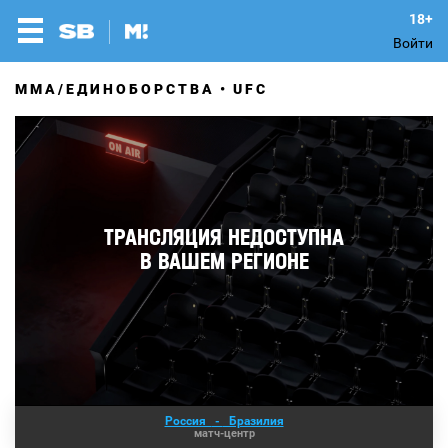
Войти
MMA/ЕДИНОБОРСТВА
UFC
Россия
-
Бразилия
матч-центр