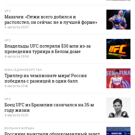
UFC
Махачев: «Гэтжи всего добился и
растолстел, он сейчас не в лучшей форме»
5 августа 03:57
UFC
Владельцы UFC потеряли $30 млн из‑за
проведения турнира в Белом доме
4 августа 19:54
MMA/ЕДИНОБОРСТВА
Триллер на чемпионате мира! Россия
победила с разницей в один балл
4 августа 10:41
UFC
Боец UFC из Бразилии скончался на 35‑м
году жизни
4 августа 02:21
ВОЛЬНАЯ БОРЬБА
Россияне выиграли общекомандный зачет