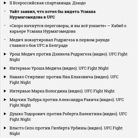
II Всероссийская спартакиада. Дзюдо
Уайт заявил, что хотел бы видеть Усмана
Нурмагомедова в UFC
«Скоро начнутся переговоры, и вы всё узнаете» — Хабиб о
карьере Усмана Нурмагомедова
Медич нокаутировал Родригеза в первом раунде
главного боя UFC в Белграде
Урош Медич против Дэниела Родригеза (видео). UFC Fight
Night
Интервью Уроша Медича (видео). UFC Fight Night
Навахо Стирлинг против Яна Блаховича (видео). UFC
Fight Night
Интервью Марка Вологдина (видео). UFC Fight Night
Марчин Тыбура против Александра Ракича (видео). UFC
Fight Night
Душко Тодорович против Роберта Валентина (видео). UFC
Fight Night
Власто Сепо против Гилберта Урбины (видео). UFC Fight
Night