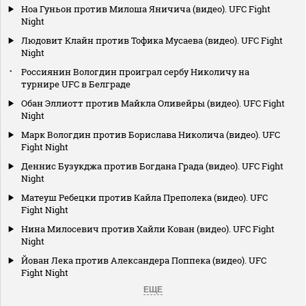
Ноа Гуньон против Милоша Яничича (видео). UFC Fight
Night
Людовит Клайн против Тофика Мусаева (видео). UFC Fight
Night
Россиянин Вологдин проиграл сербу Николичу на
турнире UFC в Белграде
Обан Эллиотт против Майкла Оливейры (видео). UFC Fight
Night
Марк Вологдин против Борислава Николича (видео). UFC
Fight Night
Деннис Бузукджа против Богдана Града (видео). UFC Fight
Night
Матеуш Ребецки против Кайла Преполека (видео). UFC
Fight Night
Нина Милосевич против Хайли Кован (видео). UFC Fight
Night
Йован Лека против Александера Поппека (видео). UFC
Fight Night
ЕЩЕ