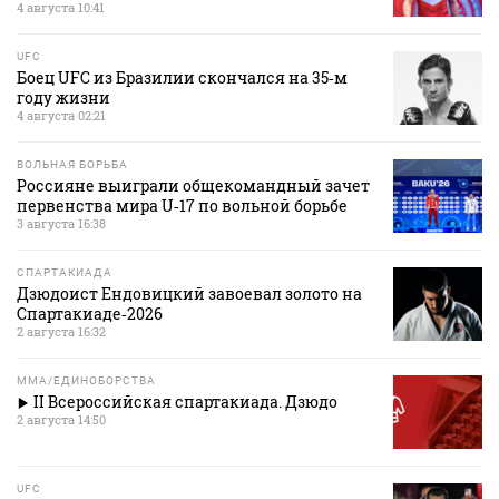
4 августа 10:41
UFC
Боец UFC из Бразилии скончался на 35‑м
году жизни
4 августа 02:21
ВОЛЬНАЯ БОРЬБА
Россияне выиграли общекомандный зачет
первенства мира U‑17 по вольной борьбе
3 августа 16:38
СПАРТАКИАДА
Дзюдоист Ендовицкий завоевал золото на
Спартакиаде‑2026
2 августа 16:32
MMA/ЕДИНОБОРСТВА
II Всероссийская спартакиада. Дзюдо
2 августа 14:50
UFC