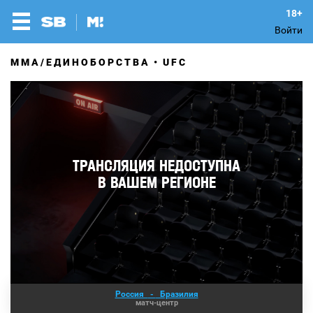
Войти
MMA/ЕДИНОБОРСТВА
UFC
Россия
-
Бразилия
матч-центр