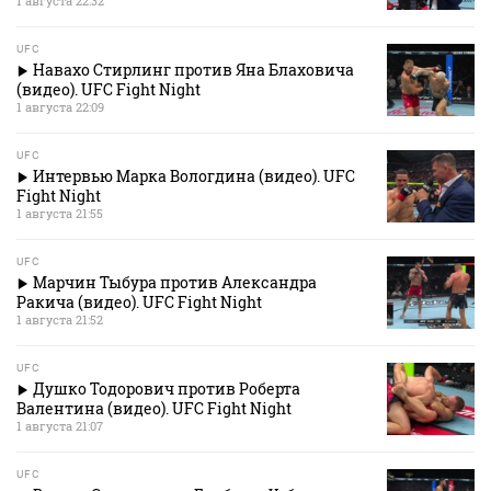
1 августа 22:32
UFC
Навахо Стирлинг против Яна Блаховича
(видео). UFC Fight Night
1 августа 22:09
UFC
Интервью Марка Вологдина (видео). UFC
Fight Night
1 августа 21:55
UFC
Марчин Тыбура против Александра
Ракича (видео). UFC Fight Night
1 августа 21:52
UFC
Душко Тодорович против Роберта
Валентина (видео). UFC Fight Night
1 августа 21:07
UFC