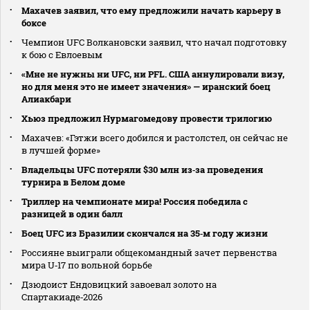
Махачев заявил, что ему предложили начать карьеру в
боксе
Чемпион UFC Волкановски заявил, что начал подготовку
к бою с Евлоевым
«Мне не нужны ни UFC, ни PFL. США аннулировали визу,
но для меня это не имеет значения» — иранский боец
Алиакбари
Хьюз предложил Нурмагомедову провести трилогию
Махачев: «Гэтжи всего добился и растолстел, он сейчас не
в лучшей форме»
Владельцы UFC потеряли $30 млн из‑за проведения
турнира в Белом доме
Триллер на чемпионате мира! Россия победила с
разницей в один балл
Боец UFC из Бразилии скончался на 35‑м году жизни
Россияне выиграли общекомандный зачет первенства
мира U‑17 по вольной борьбе
Дзюдоист Ендовицкий завоевал золото на
Спартакиаде‑2026