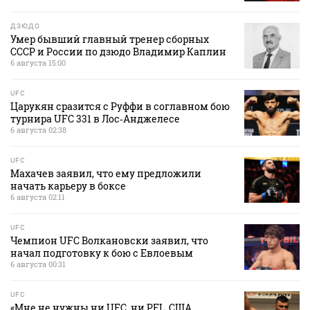
ДЗЮДО
Умер бывший главный тренер сборных
СССР и России по дзюдо Владимир Каплин
6 августа 15:00
UFC
Царукян сразится с Руффи в соглавном бою
турнира UFC 331 в Лос‑Анджелесе
6 августа 02:38
UFC
Махачев заявил, что ему предложили
начать карьеру в боксе
6 августа 02:11
UFC
Чемпион UFC Волкановски заявил, что
начал подготовку к бою с Евлоевым
6 августа 00:31
UFC
«Мне не нужны ни UFC, ни PFL. США