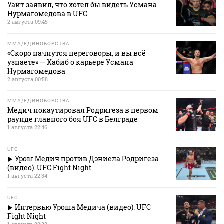
Уайт заявил, что хотел бы видеть Усмана
Нурмагомедова в UFC
2 августа 09:45
MMA/ЕДИНОБОРСТВА
«Скоро начнутся переговоры, и вы всё
узнаете» — Хабиб о карьере Усмана
Нурмагомедова
2 августа 00:58
MMA/ЕДИНОБОРСТВА
Медич нокаутировал Родригеза в первом
раунде главного боя UFC в Белграде
1 августа 22:46
UFC
Урош Медич против Дэниела Родригеза
(видео). UFC Fight Night
1 августа 22:34
UFC
Интервью Уроша Медича (видео). UFC
Fight Night