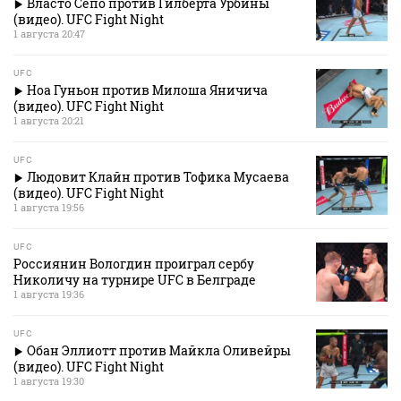
Власто Сепо против Гилберта Урбины
(видео). UFC Fight Night
1 августа 20:47
UFC
Ноа Гуньон против Милоша Яничича
(видео). UFC Fight Night
1 августа 20:21
UFC
Людовит Клайн против Тофика Мусаева
(видео). UFC Fight Night
1 августа 19:56
UFC
Россиянин Вологдин проиграл сербу
Николичу на турнире UFC в Белграде
1 августа 19:36
UFC
Обан Эллиотт против Майкла Оливейры
(видео). UFC Fight Night
1 августа 19:30