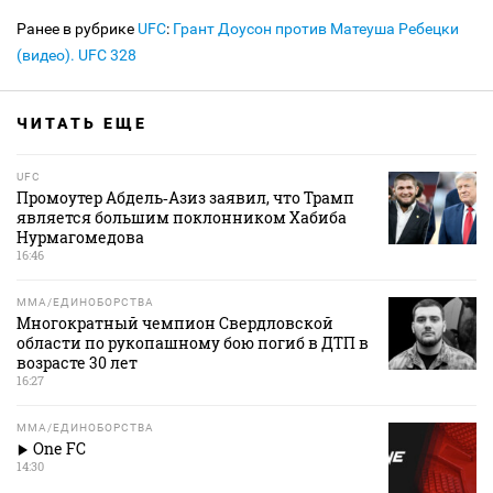
Ранее в рубрике
UFC
:
Грант Доусон против Матеуша Ребецки
(видео). UFC 328
ЧИТАТЬ ЕЩЕ
UFC
Промоутер Абдель‑Азиз заявил, что Трамп
является большим поклонником Хабиба
Нурмагомедова
16:46
MMA/ЕДИНОБОРСТВА
Многократный чемпион Свердловской
области по рукопашному бою погиб в ДТП в
возрасте 30 лет
16:27
MMA/ЕДИНОБОРСТВА
One FC
14:30