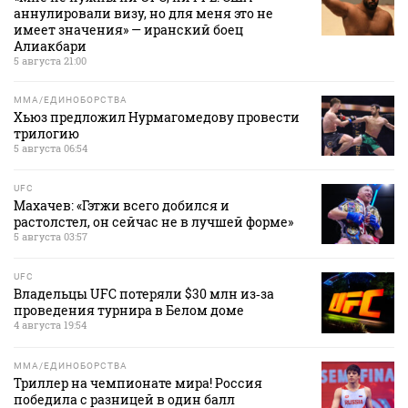
аннулировали визу, но для меня это не
имеет значения» — иранский боец
Алиакбари
5 августа 21:00
MMA/ЕДИНОБОРСТВА
Хьюз предложил Нурмагомедову провести
трилогию
5 августа 06:54
UFC
Махачев: «Гэтжи всего добился и
растолстел, он сейчас не в лучшей форме»
5 августа 03:57
UFC
Владельцы UFC потеряли $30 млн из‑за
проведения турнира в Белом доме
4 августа 19:54
MMA/ЕДИНОБОРСТВА
Триллер на чемпионате мира! Россия
победила с разницей в один балл