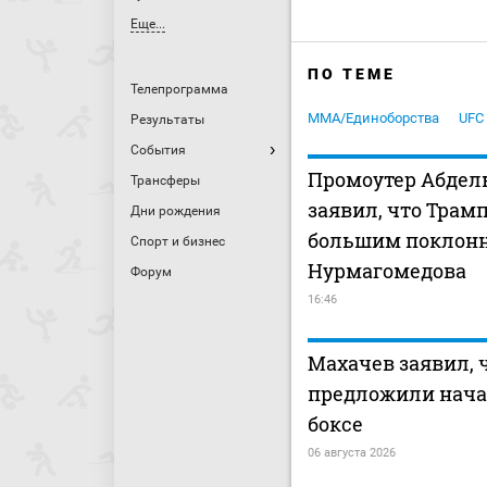
Еще...
ПО ТЕМЕ
Телепрограмма
MMA/Единоборства
UFC
Результаты
События
Промоутер Абдел
Трансферы
заявил, что Трам
Дни рождения
большим поклонн
Спорт и бизнес
Нурмагомедова
Форум
16:46
Махачев заявил, 
предложили нача
боксе
06 августа 2026