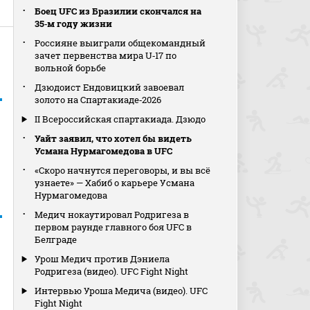
Боец UFC из Бразилии скончался на
35‑м году жизни
Россияне выиграли общекомандный
зачет первенства мира U‑17 по
вольной борьбе
Дзюдоист Ендовицкий завоевал
золото на Спартакиаде‑2026
II Всероссийская спартакиада. Дзюдо
Уайт заявил, что хотел бы видеть
Усмана Нурмагомедова в UFC
«Скоро начнутся переговоры, и вы всё
узнаете» — Хабиб о карьере Усмана
Нурмагомедова
Медич нокаутировал Родригеза в
первом раунде главного боя UFC в
Белграде
Урош Медич против Дэниела
Родригеза (видео). UFC Fight Night
Интервью Уроша Медича (видео). UFC
Fight Night