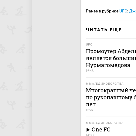
Ранее в рубрике
UFC
:
Джи
ЧИТАТЬ ЕЩЕ
UFC
Промоутер Абдель
является больши
Нурмагомедова
16:46
MMA/ЕДИНОБОРСТВА
Многократный че
по рукопашному б
лет
16:27
MMA/ЕДИНОБОРСТВА
One FC
14:30