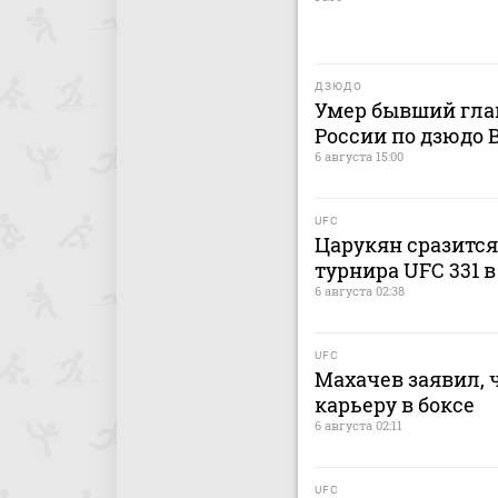
ДЗЮДО
Умер бывший гла
России по дзюдо
6 августа 15:00
UFC
Царукян сразится
турнира UFC 331 
6 августа 02:38
UFC
Махачев заявил, 
карьеру в боксе
6 августа 02:11
UFC