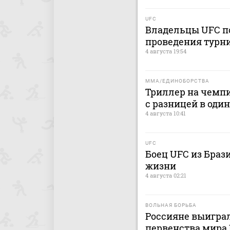
UFC
Владельцы UFC по
проведения турни
4 августа 19:54
MMA/ЕДИНОБОРСТВА
Триллер на чемпи
с разницей в один
4 августа 10:41
UFC
Боец UFC из Браз
жизни
4 августа 02:21
ВОЛЬНАЯ БОРЬБА
Россияне выигра
первенства мира 