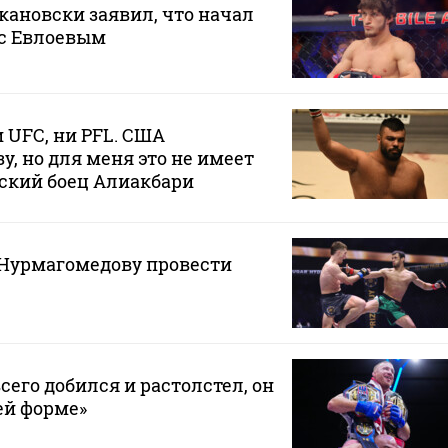
ановски заявил, что начал
 с Евлоевым
 UFC, ни PFL. США
у, но для меня это не имеет
ский боец Алиакбари
Нурмагомедову провести
сего добился и растолстел, он
ей форме»