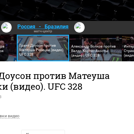
Россия
-
Бразилия
матч-центр
Грант Доусон против
ура
Александр Волков против
Инте
Матеуша Ребецки (видео).
оя
Валдо Кортес-Акосты
Стрик
UFC 328
(видео). UFC 328
(виде
 Доусон против Матеуша
и (видео). UFC 328
3
вки видео