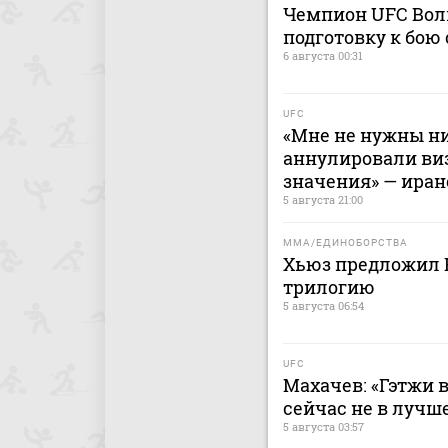
Чемпион UFC Волк
подготовку к бою
6 августа 00:31
UFC
«Мне не нужны ни
аннулировали виз
значения» — иран
5 августа 21:00
MMA/ЕДИНОБОРСТВА
Хьюз предложил 
трилогию
5 августа 06:54
UFC
Махачев: «Гэтжи в
сейчас не в лучш
5 августа 03:57