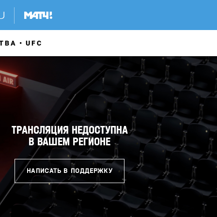
ТВА
UFC