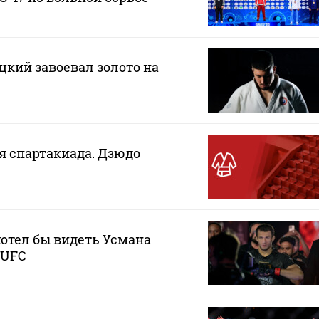
кий завоевал золото на
ая спартакиада. Дзюдо
хотел бы видеть Усмана
 UFC