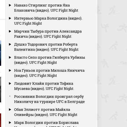
Навахо Стирлинг против Яна
Блаховича (видео). UFC Fight Night
Интервью Марка Вологдина (видео).
UFC Fight Night
Марчин Тыбура против Александра
Ракича (видео). UFC Fight Night
Душко Тодорович против Роберта
Валентина (видео). UFC Fight Night
Власто Сепо против Гилберта Урбины
(видео). UFC Fight Night
Ноа Гуньон против Милоша Яничича
(видео). UFC Fight Night
Людовит Клайн против Тофика
Мусаева (видео). UFC Fight Night
Россиянин Вологдин проиграл сербу
Николичу на турнире UFC в Белграде
Обан Эллиотт против Майкла
Оливейры (видео). UFC Fight Night
Марк Вологдин против Борислава