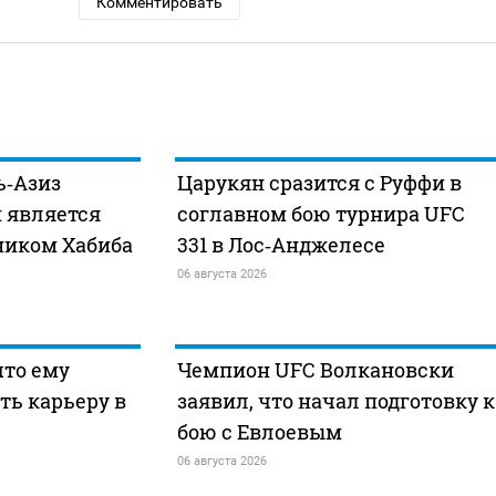
Комментировать
ь‑Азиз
Царукян сразится с Руффи в
п является
соглавном бою турнира UFC
иком Хабиба
331 в Лос‑Анджелесе
06 августа 2026
что ему
Чемпион UFC Волкановски
ть карьеру в
заявил, что начал подготовку к
бою с Евлоевым
06 августа 2026