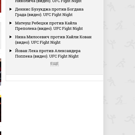
Николича (видео). UFC Fight Night
Деннис Бузукджа против Богдана
Града (видео). UFC Fight Night
Матеуш Ребецки против Кайла
Преполека (видео). UFC Fight Night
Нина Милосевич против Хайли Кован
(видео). UFC Fight Night
Йован Лека против Александера
Поппека (видео). UFC Fight Night
ЕЩЕ