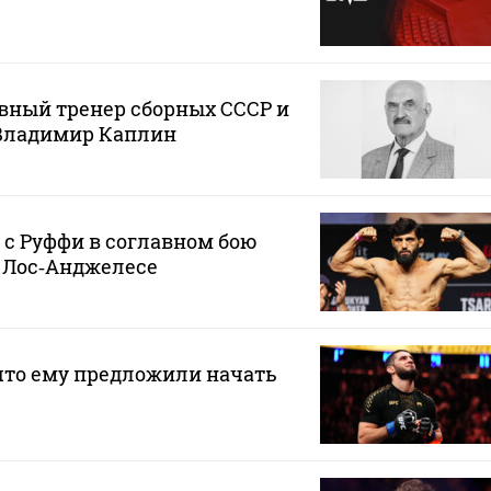
вный тренер сборных СССР и
 Владимир Каплин
 с Руффи в соглавном бою
в Лос‑Анджелесе
что ему предложили начать