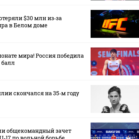
теряли $30 млн из‑за
ра в Белом доме
онате мира! Россия победила
 балл
илии скончался на 35‑м году
ли общекомандный зачет
U‑17 по вольной борьбе