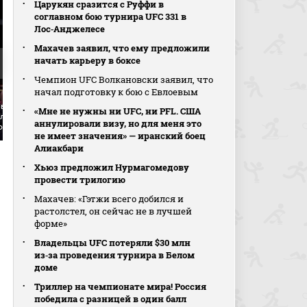
Царукян сразится с Руффи в
соглавном бою турнира UFC 331 в
Лос‑Анджелесе
Махачев заявил, что ему предложили
начать карьеру в боксе
Чемпион UFC Волкановски заявил, что
начал подготовку к бою с Евлоевым
рвью Шона
Пэт Сабатини против
«Мне не нужны ни UFC, ни PFL. США
ланда после боя
Уилльяма Гомиса (видео).
Атеба Гаутье против 
аннулировали визу, но для меня это
о). UFC 328
UFC 328
Диаза (видео). UFC 32
не имеет значения» — иранский боец
Алиакбари
Хьюз предложил Нурмагомедову
провести трилогию
Махачев: «Гэтжи всего добился и
растолстел, он сейчас не в лучшей
форме»
Владельцы UFC потеряли $30 млн
из‑за проведения турнира в Белом
доме
Триллер на чемпионате мира! Россия
победила с разницей в один балл