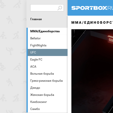
Главная
MMA/ЕДИНОБОРС
MMA/Единоборства
Bellator
FightNights
UFC
Eagle FC
АСА
Вольная борьба
Греко-римская борьба
Дзюдо
Женская борьба
Кикбоксинг
Самбо