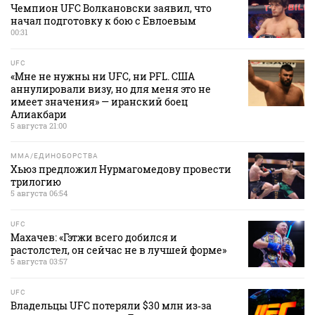
Чемпион UFC Волкановски заявил, что
начал подготовку к бою с Евлоевым
00:31
UFC
«Мне не нужны ни UFC, ни PFL. США
аннулировали визу, но для меня это не
имеет значения» — иранский боец
Алиакбари
5 августа 21:00
MMA/ЕДИНОБОРСТВА
Хьюз предложил Нурмагомедову провести
трилогию
5 августа 06:54
UFC
Махачев: «Гэтжи всего добился и
растолстел, он сейчас не в лучшей форме»
5 августа 03:57
UFC
Владельцы UFC потеряли $30 млн из‑за