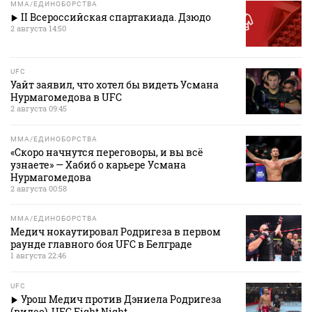
MMA/ЕДИНОБОРСТВА
II Всероссийская спартакиада. Дзюдо
2 августа 14:50
UFC
Уайт заявил, что хотел бы видеть Усмана
Нурмагомедова в UFC
2 августа 09:45
MMA/ЕДИНОБОРСТВА
«Скоро начнутся переговоры, и вы всё
узнаете» — Хабиб о карьере Усмана
Нурмагомедова
2 августа 00:58
MMA/ЕДИНОБОРСТВА
Медич нокаутировал Родригеза в первом
раунде главного боя UFC в Белграде
1 августа 22:46
UFC
Урош Медич против Дэниела Родригеза
(видео). UFC Fight Night