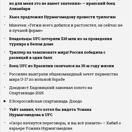
но для меня это не имеет значения» — иранский боец
Алиакбари
Хьюз предложил Нурмагомедову провести трилогию
Махачев: «Гэтжи всего добился и растолстел, он сейчас не
в лучшей форме»
Владельцы UFC потеряли $30 млн из‑за проведения
турнира в Белом доме
Триллер на чемпионате мира! Россия победила с
разницей в один балл
Боец UFC из Бразилии скончался на 35‑м году жизни
Россияне выиграли общекомандный зачет первенства
мира U‑17 по вольной борьбе
Дзюдоист Ендовицкий завоевал золото на
Спартакиаде‑2026
II Всероссийская спартакиада. Дзюдо
Уайт заявил, что хотел бы видеть Усмана
Нурмагомедова в UFC
«Скоро начнутся переговоры, и вы всё узнаете» — Хабиб о
карьере Усмана Нурмагомедова