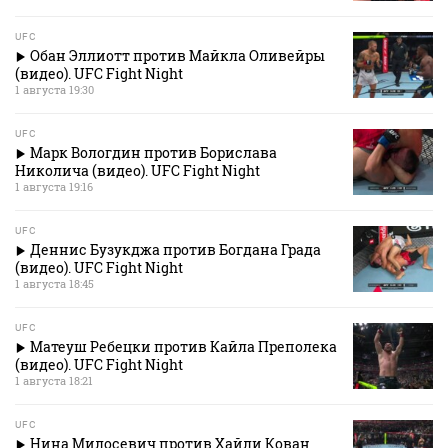
UFC
Обан Эллиотт против Майкла Оливейры
(видео). UFC Fight Night
1 августа 19:30
UFC
Марк Вологдин против Борислава
Николича (видео). UFC Fight Night
1 августа 19:16
UFC
Деннис Бузукджа против Богдана Града
(видео). UFC Fight Night
1 августа 18:45
UFC
Матеуш Ребецки против Кайла Преполека
(видео). UFC Fight Night
1 августа 18:21
UFC
Нина Милосевич против Хайли Кован