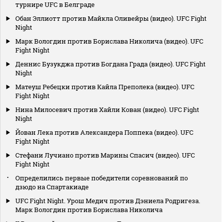
турнире UFC в Белграде
Обан Эллиотт против Майкла Оливейры (видео). UFC Fight
Night
Марк Вологдин против Борислава Николича (видео). UFC
Fight Night
Деннис Бузукджа против Богдана Града (видео). UFC Fight
Night
Матеуш Ребецки против Кайла Преполека (видео). UFC
Fight Night
Нина Милосевич против Хайли Кован (видео). UFC Fight
Night
Йован Лека против Александера Поппека (видео). UFC
Fight Night
Стефани Лучиано против Марины Спасич (видео). UFC
Fight Night
Определились первые победители соревнований по
дзюдо на Спартакиаде
UFC Fight Night. Урош Медич против Дэниела Родригеза.
Марк Вологдин против Борислава Николича