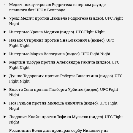
Медич нокаутировал Родригеза в первом раунде
главного боя UFC в Белграде
Урош Медич против Дэниела Родригеза (видео). UFC Fight
Night
Интервью Уроша Медича (видео). UFC Fight Night
Навахо Стирлинг против Яна Блаховича (видео). UFC
Fight Night
Интервью Марка Вологдина (видео). UFC Fight Night
Марчин Тыбура против Александра Ракича (видео). UFC
Fight Night
Душко Тодорович против Роберта Валентина (видео). UFC
Fight Night
Власто Сепо против Гилберта Урбины (видео). UFC Fight
Night
Ноа Гуньон против Милоша Яничича (видео). UFC Fight
Night
Людовит Клайн против Тофика Мусаева (видео). UFC Fight
Night
Россиянин Вологдин проиграл сербу Николичу на