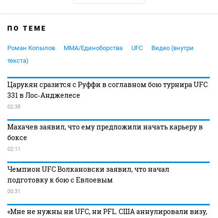
ПО ТЕМЕ
Роман Копылов
MMA/Единоборства
UFC
Видео (внутри
текста)
Царукян сразится с Руффи в соглавном бою турнира UFC
331 в Лос‑Анджелесе
02:38
Махачев заявил, что ему предложили начать карьеру в
боксе
02:11
Чемпион UFC Волкановски заявил, что начал
подготовку к бою с Евлоевым
00:31
«Мне не нужны ни UFC, ни PFL. США аннулировали визу,