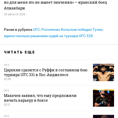
но для меня это не имеет значения» — иранский боец
Алиакбари
05 августа 2026
Ранее в рубрике
UFC
:
Россиянин Копылов победил Тулио
единогласным решением судей на турнире UFC 328
ЧИТАТЬ ЕЩЕ
UFC
Царукян сразится с Руффи в соглавном бою
турнира UFC 331 в Лос‑Анджелесе
02:38
UFC
Махачев заявил, что ему предложили
начать карьеру в боксе
02:11
UFC