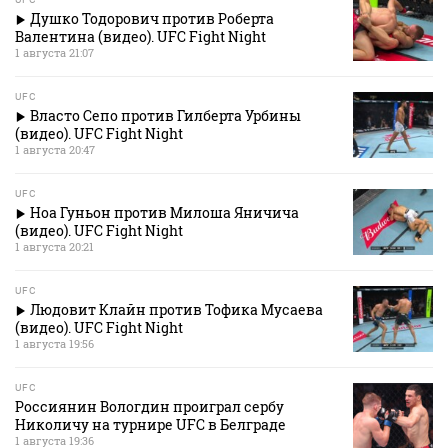
Душко Тодорович против Роберта
Валентина (видео). UFC Fight Night
1 августа 21:07
UFC
Власто Сепо против Гилберта Урбины
(видео). UFC Fight Night
1 августа 20:47
UFC
Ноа Гуньон против Милоша Яничича
(видео). UFC Fight Night
1 августа 20:21
UFC
Людовит Клайн против Тофика Мусаева
(видео). UFC Fight Night
1 августа 19:56
UFC
Россиянин Вологдин проиграл сербу
Николичу на турнире UFC в Белграде
1 августа 19:36