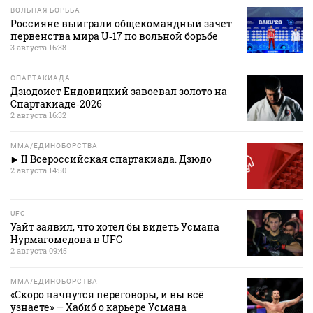
ВОЛЬНАЯ БОРЬБА
Россияне выиграли общекомандный зачет
первенства мира U‑17 по вольной борьбе
3 августа 16:38
СПАРТАКИАДА
Дзюдоист Ендовицкий завоевал золото на
Спартакиаде‑2026
2 августа 16:32
MMA/ЕДИНОБОРСТВА
II Всероссийская спартакиада. Дзюдо
2 августа 14:50
UFC
Уайт заявил, что хотел бы видеть Усмана
Нурмагомедова в UFC
2 августа 09:45
MMA/ЕДИНОБОРСТВА
«Скоро начнутся переговоры, и вы всё
узнаете» — Хабиб о карьере Усмана