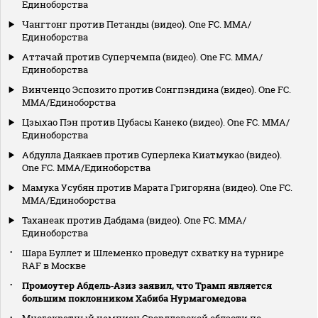
Единоборства
Чангтонг против Петанды (видео). One FC. MMA/
Единоборства
Аттачай против Суперчемпа (видео). One FC. MMA/
Единоборства
Винченцо Эспозито против Сонгпэндина (видео). One FC.
MMA/Единоборства
Цзыхао Пэн против Цубасы Канеко (видео). One FC. MMA/
Единоборства
Абдулла Даякаев против Суперлека Киатмукао (видео).
One FC. MMA/Единоборства
Мамука Усубян против Марата Григоряна (видео). One FC.
MMA/Единоборства
Таханеак против Дабдама (видео). One FC. MMA/
Единоборства
Шара Буллет и Шлеменко проведут схватку на турнире
RAF в Москве
Промоутер Абдель‑Азиз заявил, что Трамп является
большим поклонником Хабиба Нурмагомедова