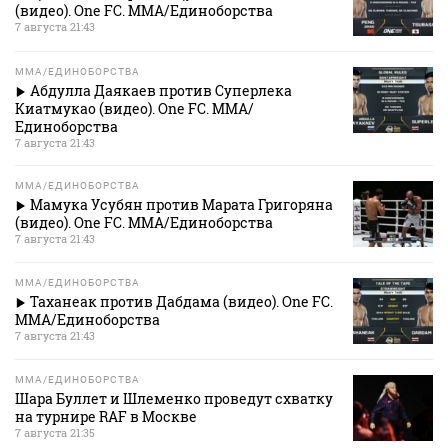
(видео). One FC. MMA/Единоборства
7 августа 21:43
MMA/ЕДИНОБОРСТВА
Абдулла Даякаев против Суперлека
Киатмукао (видео). One FC. MMA/
Единоборства
7 августа 21:43
MMA/ЕДИНОБОРСТВА
Мамука Усубян против Марата Григоряна
(видео). One FC. MMA/Единоборства
7 августа 21:43
MMA/ЕДИНОБОРСТВА
Таханеак против Дабдама (видео). One FC.
MMA/Единоборства
7 августа 21:43
MMA/ЕДИНОБОРСТВА
Шара Буллет и Шлеменко проведут схватку
на турнире RAF в Москве
7 августа 21:35