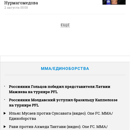
Нурмагомедова
2 августа 00:58
ЕЩЕ
MMA/ЕДИНОБОРСТВА
Россиянин Гольцов победил представителя Латвии
Мажиева на турнире PFL
Россиянин Молдавский уступил бразильцу Каппелоззе
на турнире PFL
Ильяс Мусаев против Суксавата (видео). One FC. MMA/
Единоборства
Рави против Ахмеда Тантави (видео). One FC. MMA/