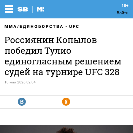
Войти
MMA/ЕДИНОБОРСТВА
UFC
Россиянин Копылов
победил Тулио
единогласным решением
судей на турнире UFC 328
10 мая 2026 02:04
R
Y