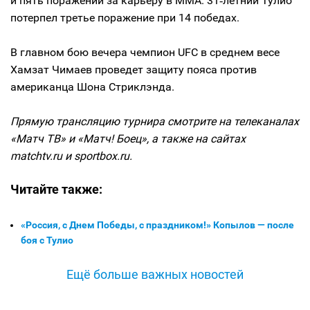
и пять поражений за карьеру в MMA. 31‑летний Тулио
потерпел третье поражение при 14 победах.
В главном бою вечера чемпион UFC в среднем весе
Хамзат Чимаев проведет защиту пояса против
американца Шона Стриклэнда.
Прямую трансляцию турнира смотрите на телеканалах
«Матч ТВ» и «Матч! Боец», а также на сайтах
matchtv.ru и sportbox.ru.
Читайте также:
«Россия, с Днем Победы, с праздником!» Копылов — после
боя с Тулио
Ещё больше важных новостей