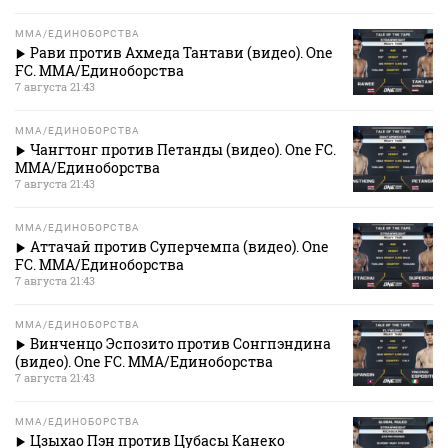
MMA/ЕДИНОБОРСТВА
Рави против Ахмеда Тантави (видео). One
FC. MMA/Единоборства
7 августа 21:43
MMA/ЕДИНОБОРСТВА
Чангтонг против Петанды (видео). One FC.
MMA/Единоборства
7 августа 21:43
MMA/ЕДИНОБОРСТВА
Аттачай против Суперчемпа (видео). One
FC. MMA/Единоборства
7 августа 21:43
MMA/ЕДИНОБОРСТВА
Винченцо Эспозито против Сонгпэндина
(видео). One FC. MMA/Единоборства
7 августа 21:43
MMA/ЕДИНОБОРСТВА
Цзыхао Пэн против Цубасы Канеко