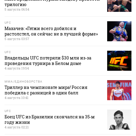
трилогию
5 августа 06:54
UFC
Махачев: «Гэтжи всего добился и
растолстел, он сейчас не в лучшей форме»
5 августа 03:57
UFC
Владельцы UFC потеряли $30 млн из‑за
проведения турнира в Белом доме
4 августа 19:54
MMA/ЕДИНОБОРСТВА
Триллер на чемпионате мира! Россия
победила с разницей в один балл
4 августа 10:41
UFC
Боец UFC из Бразилии скончался на 35‑м
году жизни
4 августа 02:21