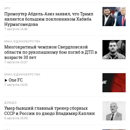
UFC
Промоутер Абдель‑Азиз заявил, что Трамп
является большим поклонником Хабиба
Нурмагомедова
7 августа 16:46
MMA/ЕДИНОБОРСТВА
Многократный чемпион Свердловской
области по рукопашному бою погиб в ДТП в
возрасте 30 лет
7 августа 16:27
MMA/ЕДИНОБОРСТВА
One FC
7 августа 14:30
ДЗЮДО
Умер бывший главный тренер сборных
СССР и России по дзюдо Владимир Каплин
6 августа 15:00