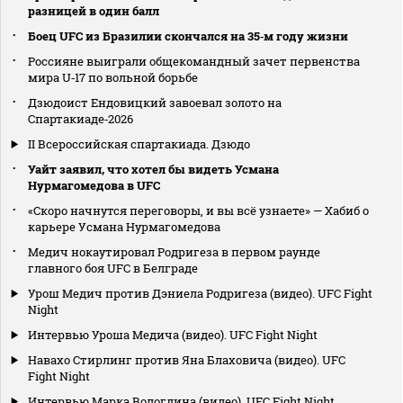
разницей в один балл
Боец UFC из Бразилии скончался на 35‑м году жизни
Россияне выиграли общекомандный зачет первенства
мира U‑17 по вольной борьбе
Дзюдоист Ендовицкий завоевал золото на
Спартакиаде‑2026
II Всероссийская спартакиада. Дзюдо
Уайт заявил, что хотел бы видеть Усмана
Нурмагомедова в UFC
«Скоро начнутся переговоры, и вы всё узнаете» — Хабиб о
карьере Усмана Нурмагомедова
Медич нокаутировал Родригеза в первом раунде
главного боя UFC в Белграде
Урош Медич против Дэниела Родригеза (видео). UFC Fight
Night
Интервью Уроша Медича (видео). UFC Fight Night
Навахо Стирлинг против Яна Блаховича (видео). UFC
Fight Night
Интервью Марка Вологдина (видео). UFC Fight Night