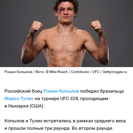
Роман Копылов / Фото: © Mike Roach / Contributor / UFC / Gettyimages.ru
Российский боец
Роман Копылов
победил бразильца
Марко Тулио
на турнире UFC 328, проходящем
в Ньюарке (США).
Копылов и Тулио встретились в рамках среднего веса
и прошли полные три раунда. Во втором раунде