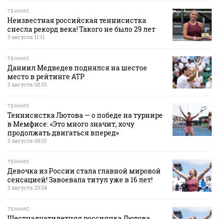
ТЕННИС
Неизвестная российская теннисистка
снесла рекорд века! Такого не было 29 лет
3 августа 11:11
ТЕННИС
Даниил Медведев поднялся на шестое
место в рейтинге АТР
3 августа 08:33
ТЕННИС
Теннисистка Лютова — о победе на турнире
в Мемфисе: «Это много значит, хочу
продолжать двигаться вперед»
3 августа 08:10
ТЕННИС
Девочка из России стала главной мировой
сенсацией! Завоевала титул уже в 16 лет!
2 августа 23:34
ТЕННИС
Шестнадцатилетняя россиянка Лютова