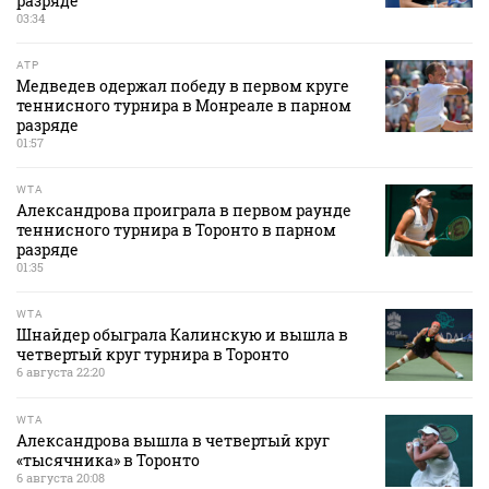
разряде
03:34
ATP
Медведев одержал победу в первом круге
теннисного турнира в Монреале в парном
разряде
01:57
WTA
Александрова проиграла в первом раунде
теннисного турнира в Торонто в парном
разряде
01:35
WTA
Шнайдер обыграла Калинскую и вышла в
четвертый круг турнира в Торонто
6 августа 22:20
WTA
Александрова вышла в четвертый круг
«тысячника» в Торонто
6 августа 20:08