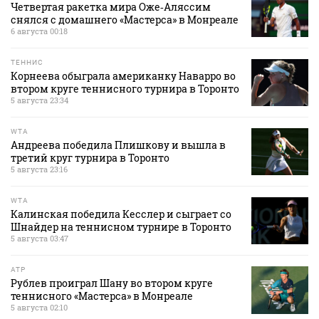
Четвертая ракетка мира Оже‑Аляссим
снялся с домашнего «Мастерса» в Монреале
6 августа 00:18
ТЕННИС
Корнеева обыграла американку Наварро во
втором круге теннисного турнира в Торонто
5 августа 23:34
WTA
Андреева победила Плишкову и вышла в
третий круг турнира в Торонто
5 августа 23:16
WTA
Калинская победила Кесслер и сыграет со
Шнайдер на теннисном турнире в Торонто
5 августа 03:47
ATP
Рублев проиграл Шану во втором круге
теннисного «Мастерса» в Монреале
5 августа 02:10