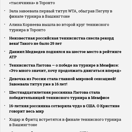
«тысячника» в Торонто
Эала завоевала первый титул WTA, обыграв Пегулу в
финале турнира в Вашингтоне
Алина Корнеева вышла во второй круг теннисного
турнира в Торонто
Неизвестная российская теннисистка снесла рекорд
века! Такого не было 29 лет
Даниил Медведев поднялся на шестое место в рейтинге
АТР
Теннисистка Лютова — о победе на турнире в Мемфисе:
«Это много значит, хочу продолжать двигаться вперед»
Девочка из России стала главной мировой сенсацией!
Завоевала титул уже в 16 лет!
Шестнадцатилетняя россиянка Лютова стала
победительницей теннисного турнира в Мемфисе
16-летняя россиянка сотворила чудо в США. О Кристине
говорит весь мир
Ходар и Фритц встретятся в финале теннисного турнира
в Вашингтоне