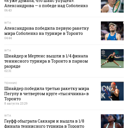
«Я уже думала, что шанс упущен».
Александрова — о победе над Соболенко
06:43
WTA
Александрова победила первую ракетку
мира Соболенко на турнире в Торонто
04:44
WTA
Шнайдер и Мертенс вышли в 1/4 финала
теннисного турнира в Торонто в парном
разряде
02:31
ТЕННИС
Шнайдер победила третью ракетку мира
Пегулу в четвертом круге «тысячника» в
Торонто
8 августа 23:29
WTA
Гауфф обыграла Саккари и вышла в 1/8
финала теннисного турнира в Торонто