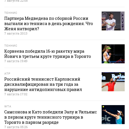
7 августа 22:58
ТЕННИС
Партнера Медведева по сборной России
выгнали из тенниса в день рождения. Что
Женя натворил?
7 августа 20:13
ТЕННИС
Корнеева победила 16‑ю ракетку мира
Йович в третьем круге турнира в Торонто
7 августа 19:49
ATP
Российский теннисист Карловский
дисквалифицирован на три года за
нарушение антидопинговых правил
7 августа 17:02
WTA
Самсонова и Като победили Эалу и Уильямс
в первом круге теннисного турнира в
Торонто в парном разряде
7 августа 05:26