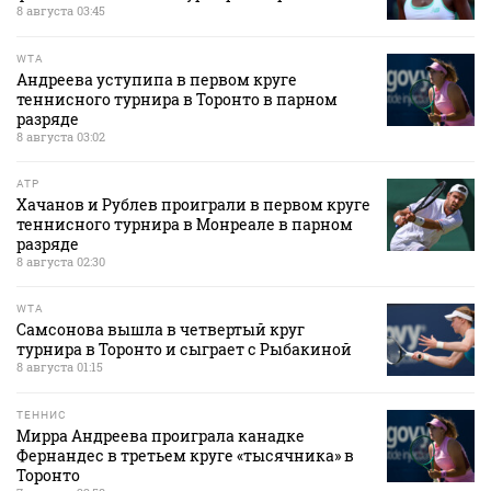
8 августа 03:45
WTA
Андреева уступипа в первом круге
теннисного турнира в Торонто в парном
разряде
8 августа 03:02
ATP
Хачанов и Рублев проиграли в первом круге
теннисного турнира в Монреале в парном
разряде
8 августа 02:30
WTA
Самсонова вышла в четвертый круг
турнира в Торонто и сыграет с Рыбакиной
8 августа 01:15
ТЕННИС
Мирра Андреева проиграла канадке
Фернандес в третьем круге «тысячника» в
Торонто