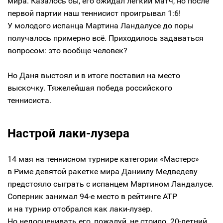
мира. Казалось бы, его ожидал легкий матч, но после
первой партии наш теннисист проигрывал 1:6!
У молодого испанца Мартина Ландалусе до поры
получалось примерно всё. Приходилось задаваться
вопросом: это вообще человек?
Но Даня выстоял и в итоге поставил на место
выскочку. Тяжелейшая победа российского
теннисиста.
Настрой лаки-лузера
14 мая на теннисном турнире категории «Мастерс»
в Риме девятой ракетке мира Даниилу Медведеву
предстояло сыграть с испанцем Мартином Ландалусе.
Соперник занимал 94-е место в рейтинге ATP
и на турнир отобрался как лаки-лузер.
Но недооценивать его, пожалуй, не стоило. 20-летний