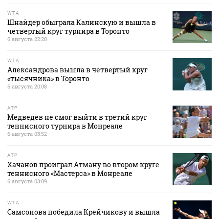
WTA
Шнайдер обыграла Калинскую и вышла в
четвертый круг турнира в Торонто
6 августа 22:20
WTA
Александрова вышла в четвертый круг
«тысячника» в Торонто
6 августа 20:08
ATP
Медведев не смог выйти в третий круг
теннисного турнира в Монреале
6 августа 03:52
ATP
Хачанов проиграл Атману во втором круге
теннисного «Мастерса» в Монреале
6 августа 03:09
WTA
Самсонова победила Крейчикову и вышла