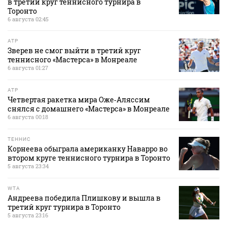
в третий круг теннисного турнира в
Торонто
6 августа 02:45
ATP
Зверев не смог выйти в третий круг
теннисного «Мастерса» в Монреале
6 августа 01:27
ATP
Четвертая ракетка мира Оже‑Аляссим
снялся с домашнего «Мастерса» в Монреале
6 августа 00:18
ТЕННИС
Корнеева обыграла американку Наварро во
втором круге теннисного турнира в Торонто
5 августа 23:34
WTA
Андреева победила Плишкову и вышла в
третий круг турнира в Торонто
5 августа 23:16