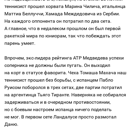
теннисист прошел хорвата Марина Чилича, итальянца
Маттиа Беллуччи, Хамада Междедовича из Сербии.
На каждого оппонента он потратил по два сета.
А главное, что в недалеком прошлом он был первой
ракеткой мира по юниорам, так что побеждать этот
парень умеет.
Впрочем, экс-лидера рейтинга ATP Медведева успехи
соперника не должны были пугать. Он выходил
на корт в статусе фаворита. Чеха Томаша Махача наш
теннисист прошел без борьбы, с испанцем Пабло
Руисом поборолся в трех сетах, две партии потратил
на аргентинца Тьяго Тиранте. Наверняка не собирался
задерживаться и в очередном противостоянии,
но с боевым настроем испанца ничего поделать
не мог. В первом сете Ландалусе просто размотал
Даню.