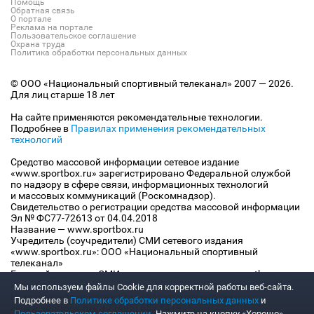
Помощь
Обратная связь
О портале
Реклама на портале
Пользовательское соглашение
Охрана труда
Политика обработки персональных данных
© ООО «Национальный спортивный телеканал» 2007 — 2026.
Для лиц старше 18 лет
На сайте применяются рекомендательные технологии.
Подробнее в
Правилах применения рекомендательных
технологий
Средство массовой информации сетевое издание
«www.sportbox.ru» зарегистрировано Федеральной службой
по надзору в сфере связи, информационных технологий
и массовых коммуникаций (Роскомнадзор).
Свидетельство о регистрации средства массовой информации
Эл № ФС77-72613 от 04.04.2018
Название — www.sportbox.ru
Учредитель (соучредители) СМИ сетевого издания
«www.sportbox.ru»: ООО «Национальный спортивный
телеканал»
Главный редактор СМИ сетевого издания «www.sportbox.ru»:
Конов В.А.
Мы используем файлы Сookie для корректной работы веб-сайта.
Номер телефона редакции СМИ сетевого издания
Подробнее в
Политике обработки персональных данных
и
«www.sportbox.ru»: +7 (495) 653 8419
Пользовательском соглашении
. Нажмите на кнопку «Хорошо»,