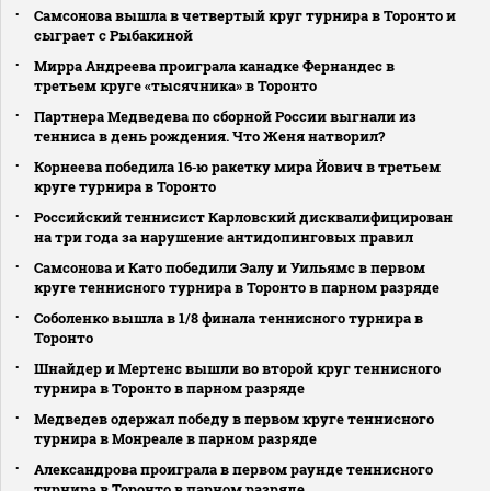
Самсонова вышла в четвертый круг турнира в Торонто и
сыграет с Рыбакиной
Мирра Андреева проиграла канадке Фернандес в
третьем круге «тысячника» в Торонто
Партнера Медведева по сборной России выгнали из
тенниса в день рождения. Что Женя натворил?
Корнеева победила 16‑ю ракетку мира Йович в третьем
круге турнира в Торонто
Российский теннисист Карловский дисквалифицирован
на три года за нарушение антидопинговых правил
Самсонова и Като победили Эалу и Уильямс в первом
круге теннисного турнира в Торонто в парном разряде
Соболенко вышла в 1/8 финала теннисного турнира в
Торонто
Шнайдер и Мертенс вышли во второй круг теннисного
турнира в Торонто в парном разряде
Медведев одержал победу в первом круге теннисного
турнира в Монреале в парном разряде
Александрова проиграла в первом раунде теннисного
турнира в Торонто в парном разряде