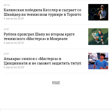
WTA
Калинская победила Кесслер и сыграет со
Шнайдер на теннисном турнире в Торонто
5 августа 03:47
ATP
Рублев проиграл Шану во втором круге
теннисного «Мастерса» в Монреале
5 августа 02:10
ATP
Алькарас снялся с «Мастерса» в
Цинциннати и не сможет защитить титул
5 августа 02:00
ЕЩЕ