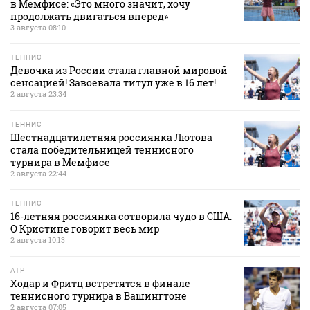
в Мемфисе: «Это много значит, хочу
продолжать двигаться вперед»
3 августа 08:10
ТЕННИС
Девочка из России стала главной мировой
сенсацией! Завоевала титул уже в 16 лет!
2 августа 23:34
ТЕННИС
Шестнадцатилетняя россиянка Лютова
стала победительницей теннисного
турнира в Мемфисе
2 августа 22:44
ТЕННИС
16-летняя россиянка сотворила чудо в США.
О Кристине говорит весь мир
2 августа 10:13
ATP
Ходар и Фритц встретятся в финале
теннисного турнира в Вашингтоне
2 августа 07:05