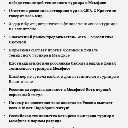
победительницей теннисного турнира в Мемфисе
16-летняя россиянка сотворила чудо в США. О Кристине
говорит весь мир
Ходар и Фритц встретятся в финале теннисного турнира
в Вашингтоне
«Сказочный рывок продолжается». WTA — о россиянке
Лютовой
Видманова сыграет против Лютовой в финале
теннисного турнира в Мемфисе
Шестнадцатилетняя россиянка Лютова вышла в финал
теннисного турнира в Мемфисе
Шнайдер не сумела выйти в финал теннисного турнира в
Вашингтоне
Россиянка сорвала джекпот в Мемфисе! Есть первый
серьезный титул
Никому не известная теннисистка из России сметает
всех в 16 лет. Надо брать титул!
Российская теннисистка Козырева выиграла турнир в
Мемфисе в парном разряде