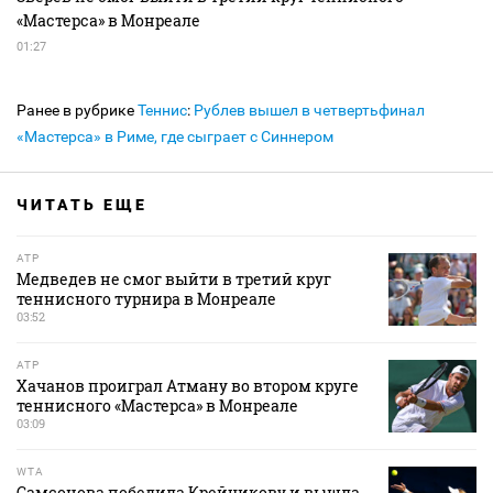
«Мастерса» в Монреале
01:27
Ранее в рубрике
Теннис
:
Рублев вышел в четвертьфинал
«Мастерса» в Риме, где сыграет с Синнером
ЧИТАТЬ ЕЩЕ
ATP
Медведев не смог выйти в третий круг
теннисного турнира в Монреале
03:52
ATP
Хачанов проиграл Атману во втором круге
теннисного «Мастерса» в Монреале
03:09
WTA
Самсонова победила Крейчикову и вышла