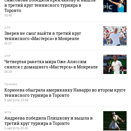
в третий круг теннисного турнира в
Торонто
02:45
ATP
Зверев не смог выйти в третий круг
теннисного «Мастерса» в Монреале
01:27
ATP
Четвертая ракетка мира Оже‑Аляссим
снялся с домашнего «Мастерса» в Монреале
00:18
ТЕННИС
Корнеева обыграла американку Наварро во втором круге
теннисного турнира в Торонто
5 августа 23:34
WTA
Андреева победила Плишкову и вышла в
третий круг турнира в Торонто
5 августа 23:16