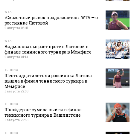
WTA
«Сказочный рывок продолжается». WTA — о
россиянке Лютовой
2 августа 05:41
WTA
Видманова сыграет против Лютовой в
финале теннисного турнира в Мемфисе
2 августа 01:14
ТЕННИС
Шестнадцатилетняя россиянка Лютова
вышла в финал теннисного турнира в
Мемфисе
1 августа 22:58
ТЕННИС
Шнайдер не сумела выйти в финал
теннисного турнира в Вашингтоне
1 августа 22:53
ТЕННИС