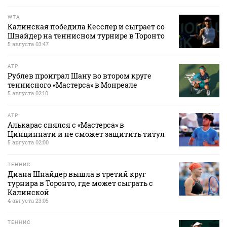
WTA
Калинская победила Кесслер и сыграет со
Шнайдер на теннисном турнире в Торонто
5 августа 03:47
ATP
Рублев проиграл Шану во втором круге
теннисного «Мастерса» в Монреале
5 августа 02:10
ATP
Алькарас снялся с «Мастерса» в
Цинциннати и не сможет защитить титул
5 августа 02:00
ТЕННИС
Диана Шнайдер вышла в третий круг
турнира в Торонто, где может сыграть с
Калинской
4 августа 23:05
ТЕННИС