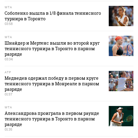
WTA
Соболенко вышла в 1/8 финала теннисного
турнира в Торонто
03:58
WTA
Шнайдер и Мертенс вышли во второй круг
теннисного турнира в Торонто в парном
разряде
03:34
ATP
Медведев одержал победу в первом круге
теннисного турнира в Монреале в парном
разряде
01:57
WTA
Александрова проиграла в первом раунде
теннисного турнира в Торонто в парном
разряде
01:35