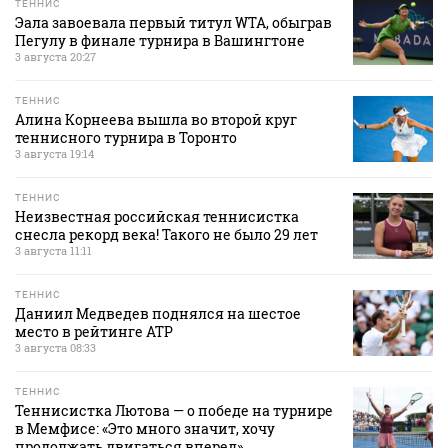
ТЕННИС
Эала завоевала первый титул WTA, обыграв
Пегулу в финале турнира в Вашингтоне
3 августа 20:27
ТЕННИС
Алина Корнеева вышла во второй круг
теннисного турнира в Торонто
3 августа 19:14
ТЕННИС
Неизвестная российская теннисистка
снесла рекорд века! Такого не было 29 лет
3 августа 11:11
ТЕННИС
Даниил Медведев поднялся на шестое
место в рейтинге АТР
3 августа 08:33
ТЕННИС
Теннисистка Лютова — о победе на турнире
в Мемфисе: «Это много значит, хочу
продолжать двигаться вперед»