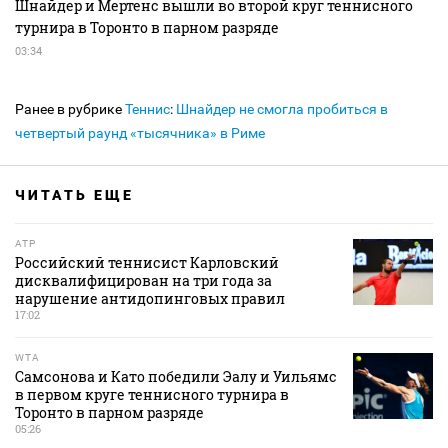
Шнайдер и Мертенс вышли во второй круг теннисного
турнира в Торонто в парном разряде
03:34
Ранее в рубрике
Теннис
:
Шнайдер не смогла пробиться в
четвертый раунд «тысячника» в Риме
ЧИТАТЬ ЕЩЕ
ATP
Российский теннисист Карловский
дисквалифицирован на три года за
нарушение антидопинговых правил
17:02
WTA
Самсонова и Като победили Эалу и Уильямс
в первом круге теннисного турнира в
Торонто в парном разряде
05:26