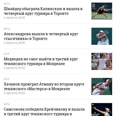
WTA
Шнайдер обыграла Калинскую и вышла в
четвертый круг турнира в Торонто
6 августа 22:20
WTA
Александрова вышла в четвертый круг
«тысячника» в Торонто
6 августа 20:08
ATP
Медведев не смог выйти в третий круг
теннисного турнира в Монреале
6 августа 03:52
ATP
Хачанов проиграл Атману во втором круге
теннисного «Мастерса» в Монреале
6 августа 03:09
WTA
Самсонова победила Крейчикову и вышла
в третий круг теннисного турнира в