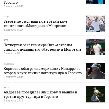
Торонто
6 августа 02:45
ATP
Зверев не смог выйти в третий круг
теннисного «Мастерса» в Монреале
6 августа 01:27
ATP
Четвертая ракетка мира Оже‑Аляссим
снялся с домашнего «Мастерса» в Монреале
6 августа 00:18
ТЕННИС
Корнеева обыграла американку Наварро во
втором круге теннисного турнира в Торонто
5 августа 23:34
WTA
Андреева победила Плишкову и вышла в
третий круг турнира в Торонто
5 августа 23:16