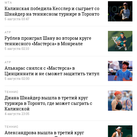
WTA
Калинская победила Кесслер и сыграет со
Шнайдер на теннисном турнире в Торонто
5 августа 03:47
ATP
Рублев проиграл Шану во втором круге
теннисного «Мастерса» в Монреале
5 августа 02:10
ATP
Алькарас снялся с «Мастерса» в
Цинциннати и не сможет защитить титул
5 августа 02:00
ТЕННИС
Диана Шнайдер вышла в третий круг
турнира в Торонто, где может сыграть с
Калинской
4 августа 23:05
ТЕННИС
Александрова вышла в третий круг