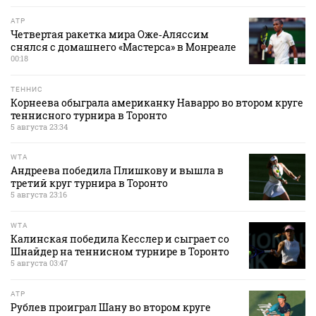
ATP
Четвертая ракетка мира Оже‑Аляссим
снялся с домашнего «Мастерса» в Монреале
00:18
ТЕННИС
Корнеева обыграла американку Наварро во втором круге
теннисного турнира в Торонто
5 августа 23:34
WTA
Андреева победила Плишкову и вышла в
третий круг турнира в Торонто
5 августа 23:16
WTA
Калинская победила Кесслер и сыграет со
Шнайдер на теннисном турнире в Торонто
5 августа 03:47
ATP
Рублев проиграл Шану во втором круге