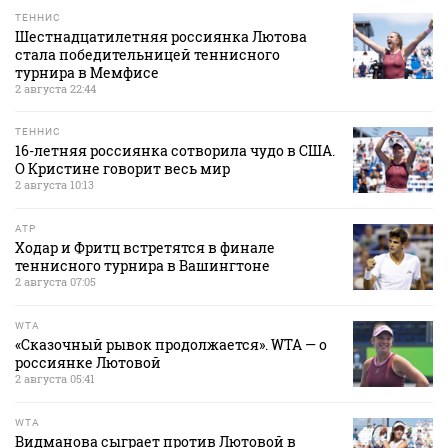
ТЕННИС
Шестнадцатилетняя россиянка Лютова
стала победительницей теннисного
турнира в Мемфисе
2 августа 22:44
ТЕННИС
16-летняя россиянка сотворила чудо в США.
О Кристине говорит весь мир
2 августа 10:13
ATP
Ходар и Фритц встретятся в финале
теннисного турнира в Вашингтоне
2 августа 07:05
WTA
«Сказочный рывок продолжается». WTA — о
россиянке Лютовой
2 августа 05:41
WTA
Видманова сыграет против Лютовой в