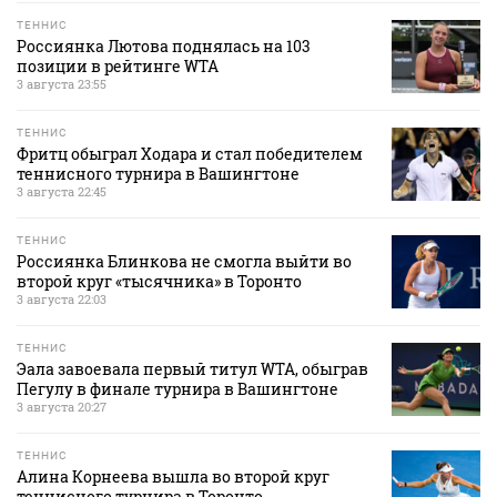
ТЕННИС
Россиянка Лютова поднялась на 103
позиции в рейтинге WTA
3 августа 23:55
ТЕННИС
Фритц обыграл Ходара и стал победителем
теннисного турнира в Вашингтоне
3 августа 22:45
ТЕННИС
Россиянка Блинкова не смогла выйти во
второй круг «тысячника» в Торонто
3 августа 22:03
ТЕННИС
Эала завоевала первый титул WTA, обыграв
Пегулу в финале турнира в Вашингтоне
3 августа 20:27
ТЕННИС
Алина Корнеева вышла во второй круг
теннисного турнира в Торонто