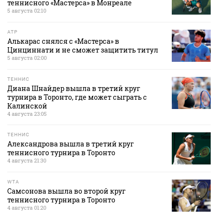
теннисного «Мастерса» в Монреале
5 августа 02:10
ATP
Алькарас снялся с «Мастерса» в
Цинциннати и не сможет защитить титул
5 августа 02:00
ТЕННИС
Диана Шнайдер вышла в третий круг
турнира в Торонто, где может сыграть с
Калинской
4 августа 23:05
ТЕННИС
Александрова вышла в третий круг
теннисного турнира в Торонто
4 августа 21:30
WTA
Самсонова вышла во второй круг
теннисного турнира в Торонто
4 августа 01:20