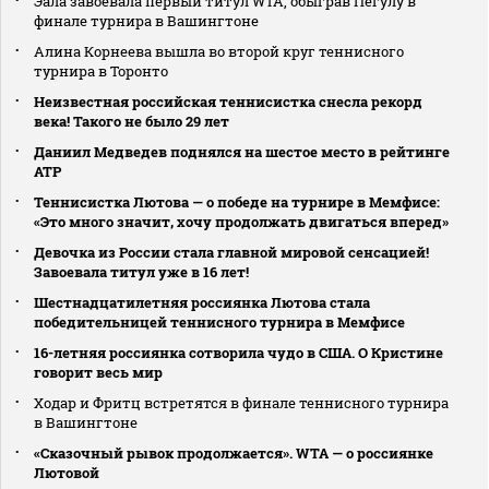
Эала завоевала первый титул WTA, обыграв Пегулу в
финале турнира в Вашингтоне
Алина Корнеева вышла во второй круг теннисного
турнира в Торонто
Неизвестная российская теннисистка снесла рекорд
века! Такого не было 29 лет
Даниил Медведев поднялся на шестое место в рейтинге
АТР
Теннисистка Лютова — о победе на турнире в Мемфисе:
«Это много значит, хочу продолжать двигаться вперед»
Девочка из России стала главной мировой сенсацией!
Завоевала титул уже в 16 лет!
Шестнадцатилетняя россиянка Лютова стала
победительницей теннисного турнира в Мемфисе
16-летняя россиянка сотворила чудо в США. О Кристине
говорит весь мир
Ходар и Фритц встретятся в финале теннисного турнира
в Вашингтоне
«Сказочный рывок продолжается». WTA — о россиянке
Лютовой