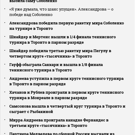
выбила саму Соболенко
«Я уже думала, что шанс упущен». Александрова — о
победе над Соболенко
Александрова победила первую ракетку мира Соболенко
на турнире в Торонто
Шнайдер и Мертенс вышли в 1/4 финала теннисного
турнира в Торонто в парном разряде
Шнайдер победила третью ракетку мира Пегулу в
четвертом круге «тысячника» в Торонто
Гауфф обыграла Саккари и вышла в 1/8 финала
теннисного турнира в Торонто
Андреева уступипа в первом круге теннисного турнира
в Торонто в парном разряде
Хачанов и Рублев проиграли в первом круге теннисного
турнира в Монреале в парном разряде
Самсонова вышла в четвертый круг турнира в Торонто и
сыграет с Рыбакиной
Мирра Андреева проиграла канадке Фернандес в
третьем круге «тысячника» в Торонто
Партнера Медведева по сборной России выгнали из