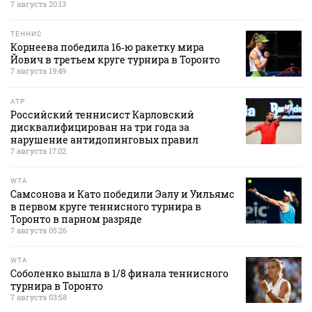
7 августа 20:13
ТЕННИС
Корнеева победила 16‑ю ракетку мира
Йович в третьем круге турнира в Торонто
7 августа 19:49
ATP
Российский теннисист Карловский
дисквалифицирован на три года за
нарушение антидопинговых правил
7 августа 17:02
WTA
Самсонова и Като победили Эалу и Уильямс
в первом круге теннисного турнира в
Торонто в парном разряде
7 августа 05:26
WTA
Соболенко вышла в 1/8 финала теннисного
турнира в Торонто
7 августа 03:58