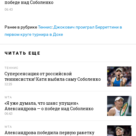
победе над Соболенко
06:43
Ранее в рубрике
Теннис
:
Джокович проиграл Берреттини в
первом круге турнира в Дохе
ЧИТАТЬ ЕЩЕ
ТЕННИС
Суперсенсация от российской
теннисистки! Катя выбила саму Соболенко
12:25
WTA
«Я уже думала, что шанс упущен».
Александрова — о победе над Соболенко
06:43
WTA
Александрова победила первую ракетку