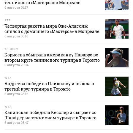
теннисного «Мастерса» в Монреале
6 августа 01:27
ATP
Четвертая ракетка мира Оже‑Аляссим
снялся с домашнего «Мастерса» в Монреале
6 августа 00:18
ТЕННИС
Корнеева обыграла американку Наварро во
втором круге теннисного турнира в Торонто
5 августа 23:34
WTA
Андреева победила Плишкову и вышла в
третий круг турнира в Торонто
5 августа 23:16
WTA
Калинская победила Кесслер и сыграет со
Шнайдер на теннисном турнире в Торонто
5 августа 03:47