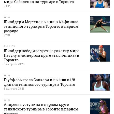
мира Соболенко на турнире в Торонто
04:44
WTA
Шнайдер и Мертенс вышли в 1/4 финала
теннисного турнира в Торонто в парном
разряде
02:31
ТЕННИС
Шнайдер победила третью ракетку мира
Пегулу в четвертом круге «тысячника» в
Торонто
8 августа 23:29
WTA
Гауфф обыграла Саккари и вышла в 1/8
финала теннисного турнира в Торонто
8 августа 03:45
WTA
Андреева уступипа в первом круге
теннисного турнира в Торонто в парном
разряде