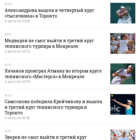
WTA
Александрова вышла в четвертый круг
«тысячника» в Торонто
6 августа 20:08
ATP
Медведев не смог выйти в третий круг
теннисного турнира в Монреале
6 августа 03:52
ATP
Хачанов проиграл Атману во втором круге
теннисного «Мастерса» в Монреале
6 августа 03:09
WTA
Самсонова победила Крейчикову и вышла
в третий круг теннисного турнира в
Торонто
6 августа 02:45
ATP
Зверев не смог выйти в третий круг