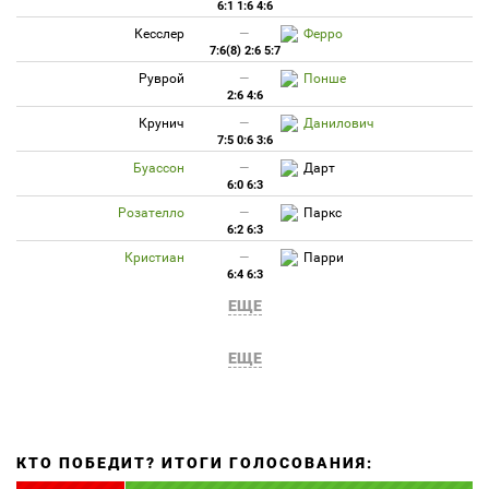
6:1 1:6 4:6
Кесслер
—
Ферро
7:6(8) 2:6 5:7
Руврой
—
Понше
2:6 4:6
Крунич
—
Данилович
7:5 0:6 3:6
Буассон
—
Дарт
6:0 6:3
Розателло
—
Паркс
6:2 6:3
Кристиан
—
Парри
6:4 6:3
ЕЩЕ
ЕЩЕ
КТО ПОБЕДИТ? ИТОГИ ГОЛОСОВАНИЯ: