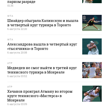
парном разряде
01:35
WTA
Шнайдер обыграла Калинскую и вышла
в четвертый круг турнира в Торонто
6 августа 22:20
WTA
Александрова вышла в четвертый круг
«тысячника» в Торонто
6 августа 20:08
ATP
Медведев не смог выйти в третий круг
теннисного турнира в Монреале
6 августа 03:52
ATP
Хачанов проиграл Атману во втором
круге теннисного «Мастерса» в
Монреале
6 августа 03:09