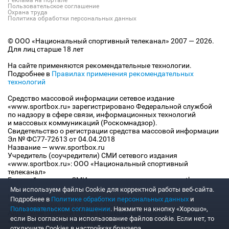
Пользовательское соглашение
Охрана труда
Политика обработки персональных данных
© ООО «Национальный спортивный телеканал» 2007 — 2026.
Для лиц старше 18 лет
На сайте применяются рекомендательные технологии.
Подробнее в
Правилах применения рекомендательных
технологий
Средство массовой информации сетевое издание
«www.sportbox.ru» зарегистрировано Федеральной службой
по надзору в сфере связи, информационных технологий
и массовых коммуникаций (Роскомнадзор).
Свидетельство о регистрации средства массовой информации
Эл № ФС77-72613 от 04.04.2018
Название — www.sportbox.ru
Учредитель (соучредители) СМИ сетевого издания
«www.sportbox.ru»: ООО «Национальный спортивный
телеканал»
Главный редактор СМИ сетевого издания «www.sportbox.ru»:
Конов В.А.
Мы используем файлы Сookie для корректной работы веб-сайта.
Номер телефона редакции СМИ сетевого издания
Подробнее в
Политике обработки персональных данных
и
«www.sportbox.ru»: +7 (495) 653 8419
Пользовательском соглашении
. Нажмите на кнопку «Хорошо»,
Адрес электронной почты редакции СМИ сетевого издания
если Вы согласны на использование файлов cookie. Если нет, то
«www.sportbox.ru»: editor@sportbox.ru
отключите Cookies в настройках браузера