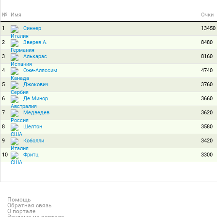
№
Имя
Очки
1
13450
Синнер
2
8480
Зверев А.
3
8160
Алькарас
4
4740
Оже-Аляссим
5
3760
Джокович
6
3660
Де Минор
7
3620
Медведев
8
3580
Шелтон
9
3420
Коболли
10
3300
Фритц
Помощь
Обратная связь
О портале
Реклама на портале