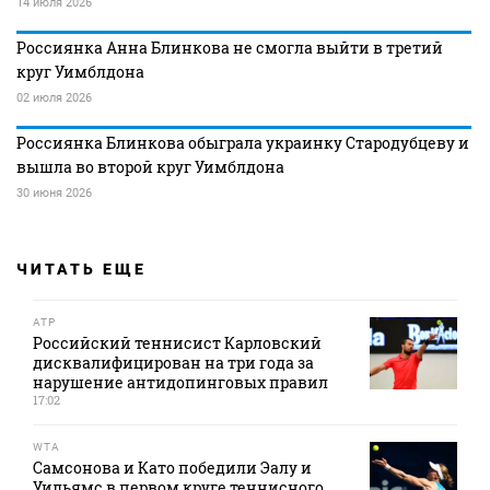
14 июля 2026
Россиянка Анна Блинкова не смогла выйти в третий
круг Уимблдона
02 июля 2026
Россиянка Блинкова обыграла украинку Стародубцеву и
вышла во второй круг Уимблдона
30 июня 2026
ЧИТАТЬ ЕЩЕ
ATP
Российский теннисист Карловский
дисквалифицирован на три года за
нарушение антидопинговых правил
17:02
WTA
Самсонова и Като победили Эалу и
Уильямс в первом круге теннисного