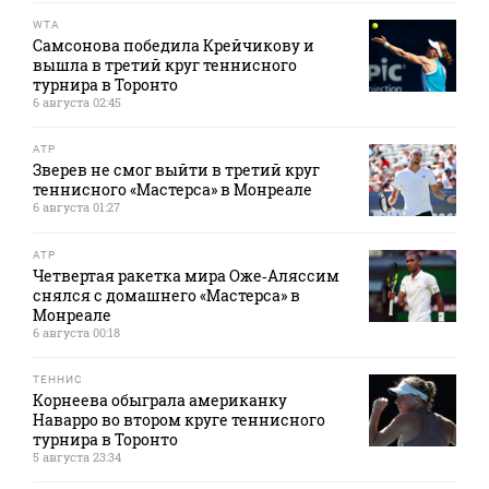
WTA
Самсонова победила Крейчикову и
вышла в третий круг теннисного
турнира в Торонто
6 августа 02:45
ATP
Зверев не смог выйти в третий круг
теннисного «Мастерса» в Монреале
6 августа 01:27
ATP
Четвертая ракетка мира Оже‑Аляссим
снялся с домашнего «Мастерса» в
Монреале
6 августа 00:18
ТЕННИС
Корнеева обыграла американку
Наварро во втором круге теннисного
турнира в Торонто
5 августа 23:34