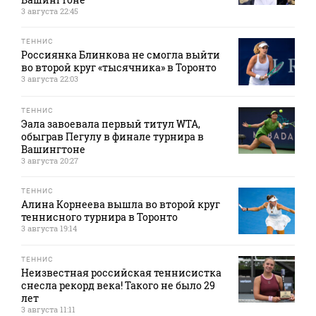
3 августа 22:45
ТЕННИС
Россиянка Блинкова не смогла выйти
во второй круг «тысячника» в Торонто
3 августа 22:03
ТЕННИС
Эала завоевала первый титул WTA,
обыграв Пегулу в финале турнира в
Вашингтоне
3 августа 20:27
ТЕННИС
Алина Корнеева вышла во второй круг
теннисного турнира в Торонто
3 августа 19:14
ТЕННИС
Неизвестная российская теннисистка
снесла рекорд века! Такого не было 29
лет
3 августа 11:11