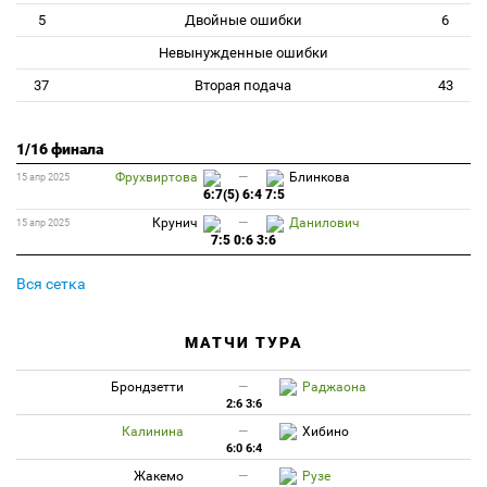
5
Двойные ошибки
6
Невынужденные ошибки
37
Вторая подача
43
1/16 финала
Фрухвиртова
—
Блинкова
15 апр 2025
6:7(5) 6:4 7:5
Крунич
—
Данилович
15 апр 2025
7:5 0:6 3:6
Вся сетка
МАТЧИ ТУРА
Брондзетти
—
Раджаона
2:6 3:6
Калинина
—
Хибино
6:0 6:4
Жакемо
—
Рузе