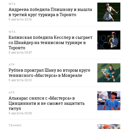
WTA
Андреева победила Плишкову и вышла
в третий круг турнира в Торонто
5 августа 23:16
WTA
Калинская победила Кесслер и сыграет
со Шнайдер на теннисном турнире в
Торонто
5 августа 03:47
ATP
Рублев проиграл Шану во втором круге
теннисного «Мастерса» в Монреале
5 августа 02:10
ATP
Алькарас снялся с «Мастерса» в
Цинциннати и не сможет защитить
титул
5 августа 02:00
ТЕННИС