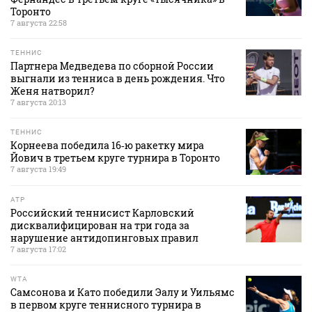
Торонто
7 августа 22:58
ТЕННИС
Партнера Медведева по сборной России
выгнали из тенниса в день рождения. Что
Женя натворил?
7 августа 20:13
ТЕННИС
Корнеева победила 16‑ю ракетку мира
Йович в третьем круге турнира в Торонто
7 августа 19:49
ATP
Российский теннисист Карловский
дисквалифицирован на три года за
нарушение антидопинговых правил
7 августа 17:02
WTA
Самсонова и Като победили Эалу и Уильямс
в первом круге теннисного турнира в