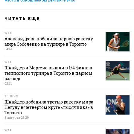
место в обновленном рейтинге WTA
ЧИТАТЬ ЕЩЕ
WTA
Александрова победила первую ракетку
мира Соболенко на турнире в Торонто
04:44
WTA
Шнайдер и Мертенс вышли в 1/4 финала
теннисного турнира в Торонто в парном
разряде
02:31
ТЕННИС
Шнайдер победила третью ракетку мира
Пегулу в четвертом круге «тысячника» в
Торонто
8 августа 23:29
WTA