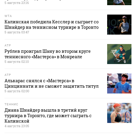
5 августа 23:16
WTA
Калинская победила Кесслер и сыграет со
Шнайдер на теннисном турнире в Торонто
5 августа 03:47
ATP
Рублев проиграл Шану во втором круге
теннисного «Мастерса» в Монреале
5 августа 02:10
ATP
Алькарас снялся с «Мастерса» в
Цинциннати и не сможет защитить титул
5 августа 02:00
ТЕННИС
Диана Шнайдер вышла в третий круг
турнира в Торонто, где может сыграть с
Калинской
4 августа 23:05