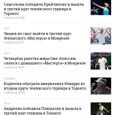
Самсонова победила Крейчикову и вышла
в третий круг теннисного турнира в
Торонто
6 августа 02:45
ATP
Зверев не смог выйти в третий круг
теннисного «Мастерса» в Монреале
6 августа 01:27
ATP
Четвертая ракетка мира Оже‑Аляссим
снялся с домашнего «Мастерса» в Монреале
6 августа 00:18
ТЕННИС
Корнеева обыграла американку Наварро во
втором круге теннисного турнира в Торонто
5 августа 23:34
WTA
Андреева победила Плишкову и вышла в
третий круг турнира в Торонто