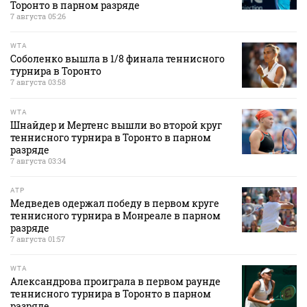
Торонто в парном разряде
7 августа 05:26
WTA
Соболенко вышла в 1/8 финала теннисного
турнира в Торонто
7 августа 03:58
WTA
Шнайдер и Мертенс вышли во второй круг
теннисного турнира в Торонто в парном
разряде
7 августа 03:34
ATP
Медведев одержал победу в первом круге
теннисного турнира в Монреале в парном
разряде
7 августа 01:57
WTA
Александрова проиграла в первом раунде
теннисного турнира в Торонто в парном
разряде