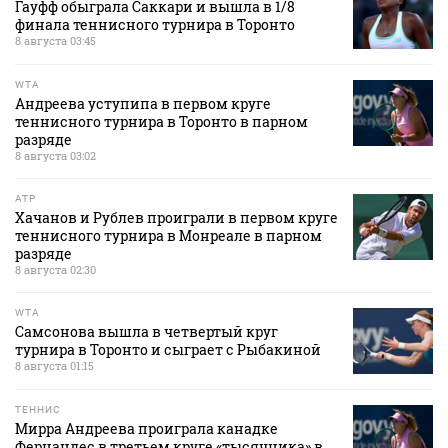
Гауфф обыграла Саккари и вышла в 1/8
финала теннисного турнира в Торонто
8 августа 03:45
WTA
Андреева уступипа в первом круге
теннисного турнира в Торонто в парном
разряде
8 августа 03:02
ATP
Хачанов и Рублев проиграли в первом круге
теннисного турнира в Монреале в парном
разряде
8 августа 02:30
WTA
Самсонова вышла в четвертый круг
турнира в Торонто и сыграет с Рыбакиной
8 августа 01:15
ТЕННИС
Мирра Андреева проиграла канадке
Фернандес в третьем круге «тысячника» в