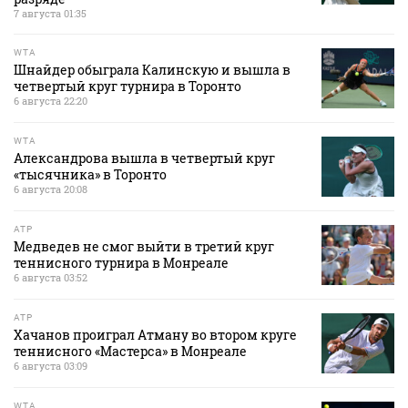
7 августа 01:35
WTA
Шнайдер обыграла Калинскую и вышла в
четвертый круг турнира в Торонто
6 августа 22:20
WTA
Александрова вышла в четвертый круг
«тысячника» в Торонто
6 августа 20:08
ATP
Медведев не смог выйти в третий круг
теннисного турнира в Монреале
6 августа 03:52
ATP
Хачанов проиграл Атману во втором круге
теннисного «Мастерса» в Монреале
6 августа 03:09
WTA