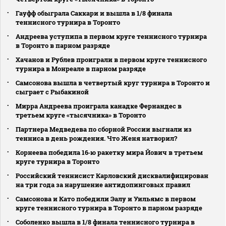
Гауфф обыграла Саккари и вышла в 1/8 финала
теннисного турнира в Торонто
Андреева уступипа в первом круге теннисного турнира
в Торонто в парном разряде
Хачанов и Рублев проиграли в первом круге теннисного
турнира в Монреале в парном разряде
Самсонова вышла в четвертый круг турнира в Торонто и
сыграет с Рыбакиной
Мирра Андреева проиграла канадке Фернандес в
третьем круге «тысячника» в Торонто
Партнера Медведева по сборной России выгнали из
тенниса в день рождения. Что Женя натворил?
Корнеева победила 16‑ю ракетку мира Йович в третьем
круге турнира в Торонто
Российский теннисист Карловский дисквалифицирован
на три года за нарушение антидопинговых правил
Самсонова и Като победили Эалу и Уильямс в первом
круге теннисного турнира в Торонто в парном разряде
Соболенко вышла в 1/8 финала теннисного турнира в