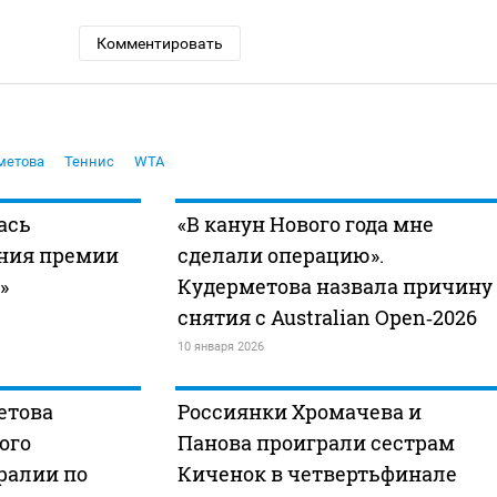
Комментировать
метова
Теннис
WTA
ась
«В канун Нового года мне
ния премии
сделали операцию».
»
Кудерметова назвала причину
снятия с Australian Open‑2026
10 января 2026
етова
Россиянки Хромачева и
ого
Панова проиграли сестрам
ралии по
Киченок в четвертьфинале