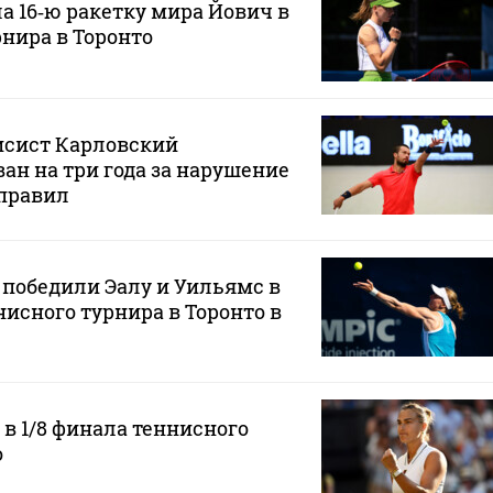
а 16‑ю ракетку мира Йович в
рнира в Торонто
исист Карловский
н на три года за нарушение
правил
 победили Эалу и Уильямс в
нисного турнира в Торонто в
в 1/8 финала теннисного
о