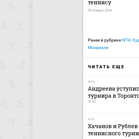
теннису
09 января 2026
Ранее в рубрике
WTA
:
Ку
Монреале
ЧИТАТЬ ЕЩЕ
WTA
Андреева уступип
турнира в Торонт
03:02
ATP
Хачанов и Рублев
теннисного турни