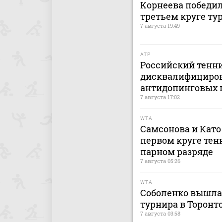
Корнеева победил
третьем круге ту
7 августа 19:49
ATP
Российский тенн
дисквалифицирова
антидопинговых 
7 августа 17:02
WTA
Самсонова и Като
первом круге тен
парном разряде
7 августа 05:26
WTA
Соболенко вышла 
турнира в Торонт
7 августа 03:58