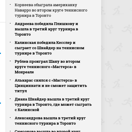
Корнеева обыграла американку
Наварро во втором круге теннисного
турнира в Торонто
Андреева победила Плишкову и
вышла в третий круг турнира в
Торонто
Калинская победила Кесслер и
сыграет со Шнайдер на теннисном
турнире в Торонто
Рублев проиграл Шану во втором
круге теннисного «Мастерса» в
Монреале
Алькарас снялся с «Мастерса» в
Цинциннати и не сможет защитить
титул
Диана Шнайдер вышла в третий круг
турнира в Торонто, где может сыграть
с Калинской
Александрова вышла в третий круг
теннисного турнира в Торонто
Самсонова вышла во второй круг