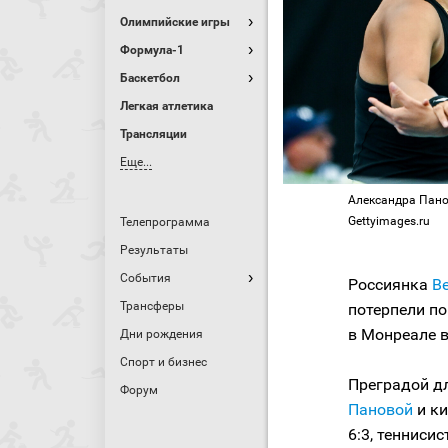
Олимпийские игры
Формула-1
Баскетбол
Легкая атлетика
Трансляции
Еще...
Александра Панова
Gettyimages.ru
Телепрограмма
Результаты
События
Россиянка
В
Трансферы
потерпели по
в Монреале в
Дни рождения
Спорт и бизнес
Преградой дл
Форум
Пановой
и ки
6:3, теннисис