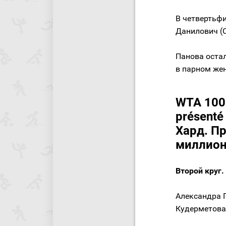
В четвертьфи
Данилович (С
Панова оста
в парном же
WTA 100
présenté
Хард. П
миллион
Второй круг
Александра 
Кудерметова/