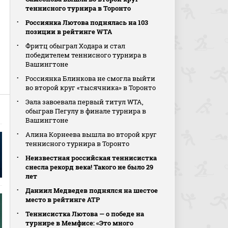
теннисного турнира в Торонто
Россиянка Лютова поднялась на 103
позиции в рейтинге WTA
Фритц обыграл Ходара и стал
победителем теннисного турнира в
Вашингтоне
Россиянка Блинкова не смогла выйти
во второй круг «тысячника» в Торонто
Эала завоевала первый титул WTA,
обыграв Пегулу в финале турнира в
Вашингтоне
Алина Корнеева вышла во второй круг
теннисного турнира в Торонто
Неизвестная российская теннисистка
снесла рекорд века! Такого не было 29
лет
Даниил Медведев поднялся на шестое
место в рейтинге АТР
Теннисистка Лютова — о победе на
турнире в Мемфисе: «Это много