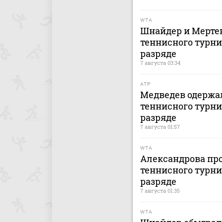
WTA
Шнайдер и Мертен
теннисного турни
разряде
7 августа 03:34
ATP
Медведев одержал
теннисного турни
разряде
7 августа 01:57
WTA
Александрова про
теннисного турни
разряде
7 августа 01:35
WTA