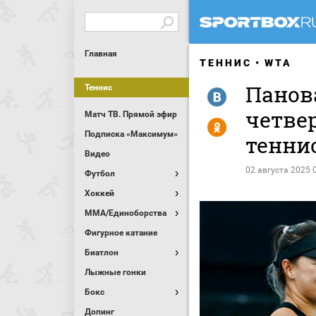
Главная
ТЕННИС
WTA
Панов
Теннис
R
четве
Матч ТВ. Прямой эфир
Y
Подписка «Максимум»
тенни
Видео
02 августа 2025 
Футбол
Хоккей
MMA/Единоборства
Фигурное катание
Биатлон
Лыжные гонки
Бокс
Допинг