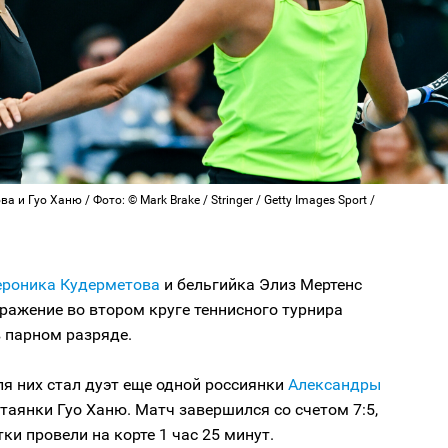
 и Гуо Ханю / Фото: © Mark Brake / Stringer / Getty Images Sport /
ероника Кудерметова
и бельгийка Элиз Мертенс
ражение во втором круге теннисного турнира
 парном разряде.
я них стал дуэт еще одной россиянки
Александры
таянки Гуо Ханю. Матч завершился со счетом 7:5,
тки провели на корте 1 час 25 минут.