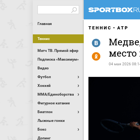
Главная
ТЕННИС
ATP
Медве
Теннис
R
место 
Матч ТВ. Прямой эфир
Y
Подписка «Максимум»
04 мая 2026 08:1
Видео
Футбол
Хоккей
MMA/Единоборства
Фигурное катание
Биатлон
Лыжные гонки
Бокс
Допинг