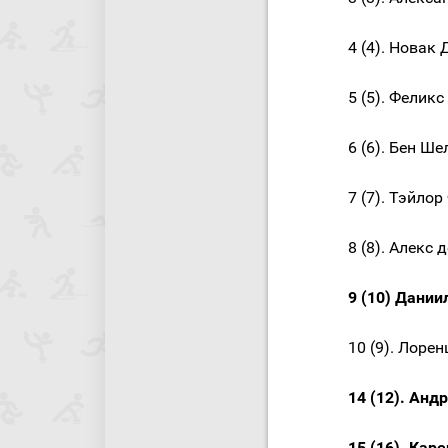
4 (4). Новак
5 (5). Фелик
6 (6). Бен Ше
7 (7). Тэйло
8 (8). Алекс
9 (10) Дании
10 (9). Лоре
14 (12). Анд
15 (16). Кар