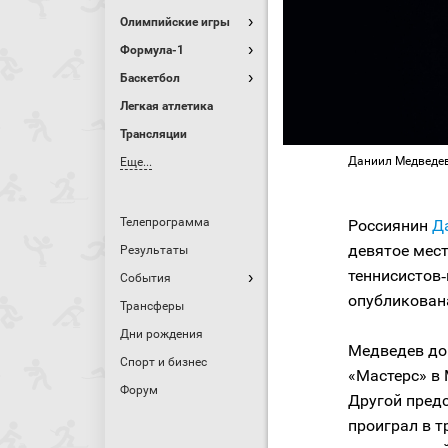
Олимпийские игры
Формула-1
Баскетбол
Легкая атлетика
Трансляции
Даниил Медведев /
Еще...
Телепрограмма
Россиянин
Д
девятое мест
Результаты
теннисистов‑
События
опубликована
Трансферы
Дни рождения
Медведев до
Спорт и бизнес
«Мастерс» в 
Форум
Другой предс
проиграл в т