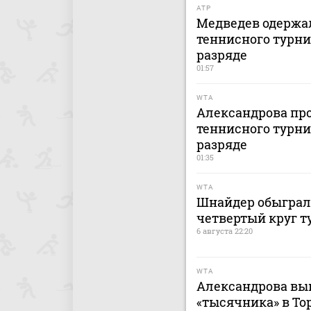
ATP
Медведев одержал
теннисного турни
разряде
01:57
WTA
Александрова про
теннисного турни
разряде
01:35
WTA
Шнайдер обыграл
четвертый круг т
6 августа 22:20
WTA
Александрова вы
«тысячника» в То