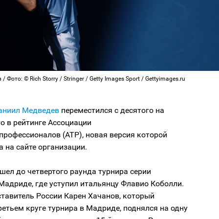
 Фото: © Rich Storry / Stringer / Getty Images Sport / Gettyimages.ru
аниил Медведев
переместился с десятого на
о в рейтинге Ассоциации
профессионалов (АТР), новая версия которой
 на сайте организации.
шел до четвертого раунда турнира серии
Мадриде, где уступил итальянцу Флавио Коболли.
тавитель России Карен Хачанов, который
ретьем круге турнира в Мадриде, поднялся на одну