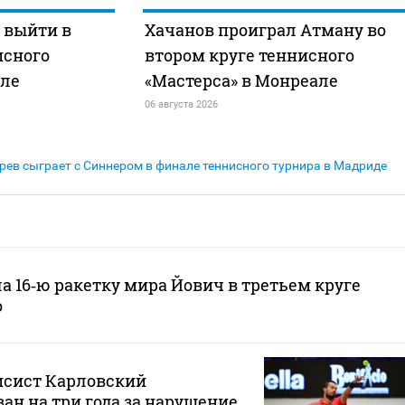
 выйти в
Хачанов проиграл Атману во
исного
втором круге теннисного
але
«Мастерса» в Монреале
06 августа 2026
рев сыграет с Синнером в финале теннисного турнира в Мадриде
а 16‑ю ракетку мира Йович в третьем круге
о
исист Карловский
н на три года за нарушение