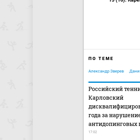
ПО ТЕМЕ
Александр Зверев
Дани
Российский тенн
Карловский
дисквалифициров
года за нарушени
антидопинговых 
17:02