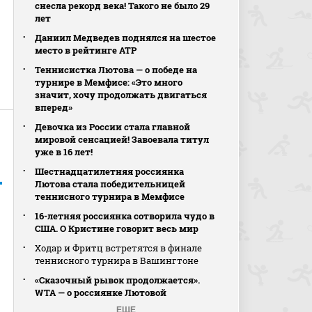
снесла рекорд века! Такого не было 29
лет
Даниил Медведев поднялся на шестое
место в рейтинге АТР
Теннисистка Лютова — о победе на
турнире в Мемфисе: «Это много
значит, хочу продолжать двигаться
вперед»
Девочка из России стала главной
мировой сенсацией! Завоевала титул
уже в 16 лет!
Шестнадцатилетняя россиянка
Лютова стала победительницей
теннисного турнира в Мемфисе
16-летняя россиянка сотворила чудо в
США. О Кристине говорит весь мир
Ходар и Фритц встретятся в финале
теннисного турнира в Вашингтоне
«Сказочный рывок продолжается».
WTA — о россиянке Лютовой
ЕЩЕ