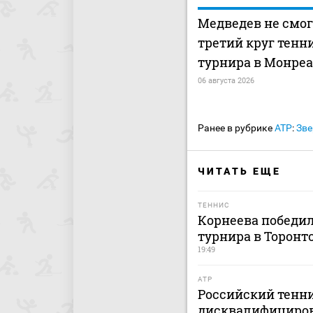
Медведев не смог
третий круг тенн
турнира в Монре
06 августа 2026
Ранее в рубрике
ATP
:
Зве
ЧИТАТЬ ЕЩЕ
ТЕННИС
Корнеева победил
турнира в Торонт
19:49
ATP
Российский тенн
дисквалифицирова