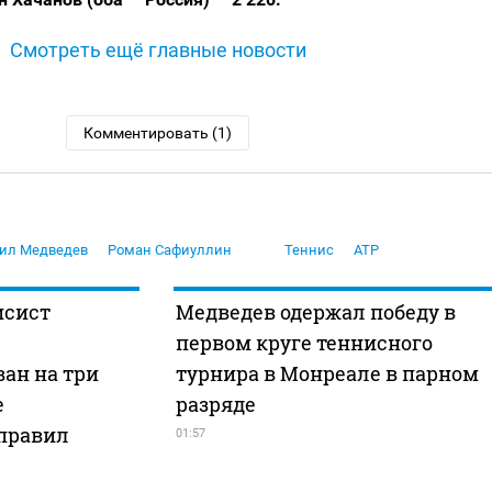
Смотреть ещё главные новости
Комментировать (1)
ил Медведев
Роман Сафиуллин
Теннис
ATP
исист
Медведев одержал победу в
первом круге теннисного
ан на три
турнира в Монреале в парном
е
разряде
правил
01:57