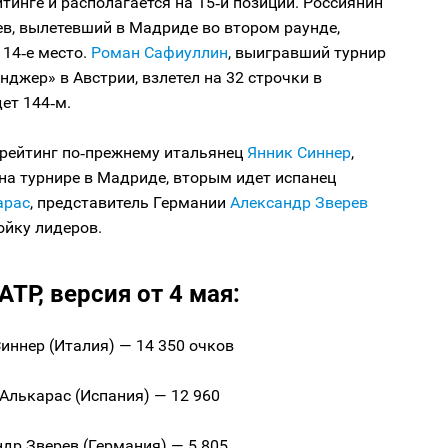
йтинге и располагается на 15‑й позиции. Россиянин
в, вылетевший в Мадриде во втором раунде,
 14‑е место.
Роман Сафиуллин
, выигравший турнир
нджер» в Австрии, взлетел на 32 строчки в
дет 144‑м.
 рейтинг по‑прежнему итальянец
Янник Синнер
,
на турнире в Мадриде, вторым идет испанец
арас
, представитель Германии
Александр Зверев
ойку лидеров.
АТР, версия от 4 мая:
 Синнер (Италия) — 14 350 очков
с Алькарас (Испания) — 12 960
андр Зверев (Германия) — 5 805