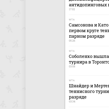
антидопинговых 
17:02
WTA
Самсонова и Като
первом круге тен
парном разряде
05:26
WTA
Соболенко вышла 
турнира в Торонт
03:58
WTA
Шнайдер и Мертен
теннисного турни
разряде
03:34