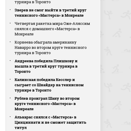
турнира в Торонто
Зверев не смог выйти в третий круг
теннисного «Мастерса» в Монреале
Четвертая ракетка мира Оже‑Аляссим
снялся с домашнего «Мастерса» в
Монреале
Корнеева обыграла американку
Наварро во втором круге теннисного
турнира в Торонто
Андреева победила Плишкову и
вышла в третий круг турнира в
Торонто
Калинская победила Кесслер и
сыграет со Шнайдер на теннисном
турнире в Торонто
Рублев проиграл Шану во втором
круге теннисного «Мастерса» в
Монреале
Алькарас снялся с «Мастерса» в
Цинциннати и не сможет защитить
титул