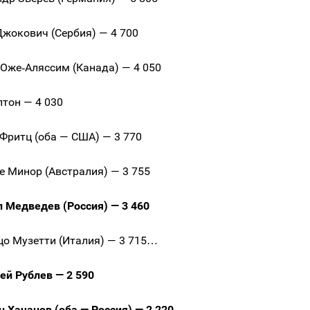
 Джокович (Сербия) — 4 700
с Оже‑Аляссим (Канада) — 4 050
лтон — 4 030
р Фритц (оба — США) — 3 770
 де Минор (Австралия) — 3 755
л Медведев (Россия) — 3 460
нцо Музетти (Италия) — 3 715…
рей Рублев — 2 590
ен Хачанов (оба — Россия) — 2 220.