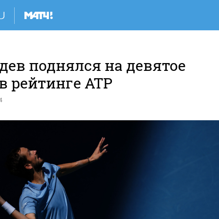
дев поднялся на девятое
в рейтинге АТР
4