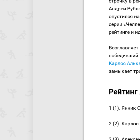
строчку в ре
Андрей Рубле
опустился на
серии «Челле
рейтинге и и
Возглавляет
победивший 
Карлос Альк
замыкает тр
Рейтинг 
1 (1). Янник
2 (2). Карло
3 (3). Алекс