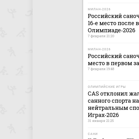
МИЛАН-2026
Российский сано
16‑е место после 
Олимпиаде‑2026
7 февраля 21:20
МИЛАН-2026
Российский саноч
место в первом з
7 февраля 19:48
ОЛИМПИЙСКИЕ ИГРЫ
CAS отклонил жа
санного спорта н
нейтральным спо
Играх‑2026
31 января 21:25
САНИ