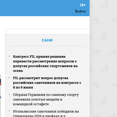
Войти
САНИ
Конгресс FIL принял решение
перенести рассмотрение вопросов о
допуске российских спортсменов на
осень
FIL рассмотрит вопрос допуска
российских саночников на конгрессе с
8 по 9 июня
Сборная Германии по санному спорту
завоевала золотые медали в
командной эстафете
Итальянские саночники победили на
Олимпиаде‑2026 в двойках и у