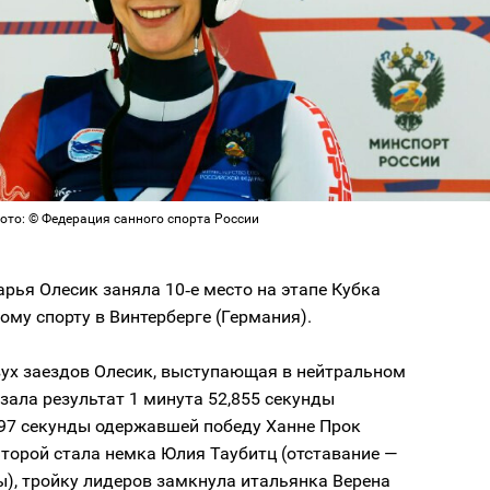
ото: © Федерация санного спорта России
рья Олесик заняла 10‑е место на этапе Кубка
ому спорту в Винтерберге (Германия).
вух заездов Олесик, выступающая в нейтральном
азала результат 1 минута 52,855 секунды
,97 секунды одержавшей победу Ханне Прок
Второй стала немка Юлия Таубитц (отставание —
ы), тройку лидеров замкнула итальянка Верена