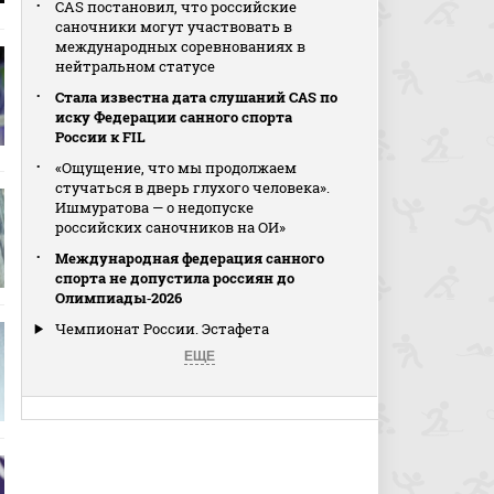
CAS постановил, что российские
саночники могут участвовать в
международных соревнованиях в
нейтральном статусе
Стала известна дата слушаний CAS по
иску Федерации санного спорта
России к FIL
«Ощущение, что мы продолжаем
стучаться в дверь глухого человека».
Ишмуратова — о недопуске
российских саночников на ОИ»
Международная федерация санного
спорта не допустила россиян до
Олимпиады‑2026
Чемпионат России. Эстафета
ЕЩЕ