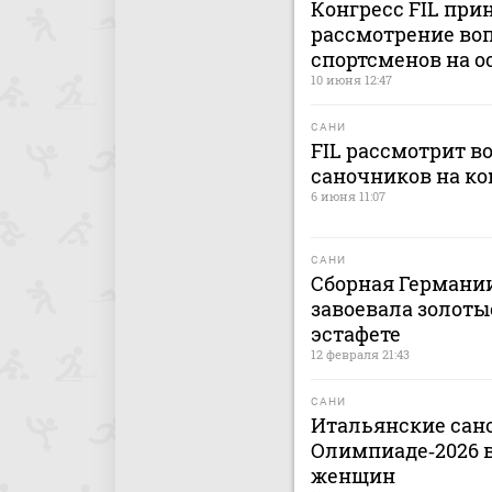
Конгресс FIL при
рассмотрение воп
спортсменов на о
10 июня 12:47
САНИ
FIL рассмотрит в
саночников на кон
6 июня 11:07
САНИ
Сборная Германии
завоевала золоты
эстафете
12 февраля 21:43
САНИ
Итальянские сан
Олимпиаде‑2026 в
женщин