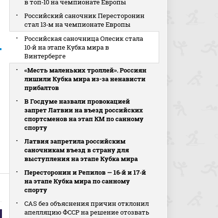
в топ‑10 на чемпионате Европы
Российский саночник Пересторонин
стал 13‑м на чемпионате Европы
Российская саночница Олесик стала
10‑й на этапе Кубка мира в
Винтерберге
«Месть маленьких троллей». Россиян
лишили Кубка мира из-за ненависти
прибалтов
В Госдуме назвали провокацией
запрет Латвии на въезд российских
спортсменов на этап КМ по санному
спорту
Латвия запретила российским
саночникам въезд в страну для
выступления на этапе Кубка мира
Пересторонин и Репилов — 16‑й и 17‑й
на этапе Кубка мира по санному
спорту
CAS без объяснения причин отклонил
апелляцию ФССР на решение отозвать