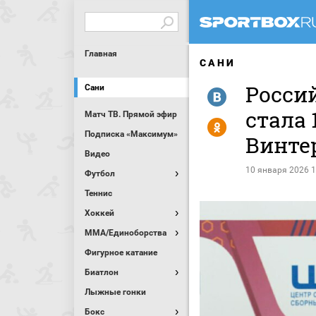
Главная
САНИ
Росси
Сани
R
стала 
Матч ТВ. Прямой эфир
Y
Подписка «Максимум»
Винте
Видео
10 января 2026 1
Футбол
Теннис
Хоккей
MMA/Единоборства
Фигурное катание
Биатлон
Лыжные гонки
Бокс