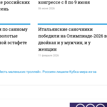
ке российских
конгрессе с 8 по 9 июня
сень
06 июня 2026
и по санному
Итальянские саночники
 золотые
победили на Олимпиаде‑2026 в
ой эстафете
двойках и у мужчин, и у
женщин
11 февраля 2026
есть маленьких троллей». Россиян лишили Кубка мира из-за