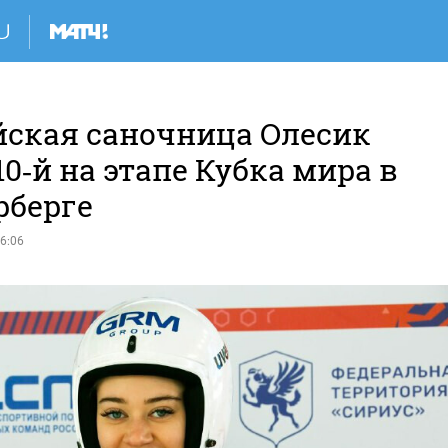
йская саночница Олесик
10‑й на этапе Кубка мира в
рберге
6:06