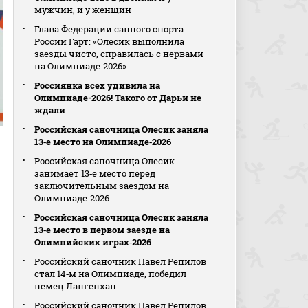
мужчин, и у женщин
Глава Федерации санного спорта
России Гарт: «Олесик выполнила
заезды чисто, справилась с нервами
на Олимпиаде‑2026»
Россиянка всех удивила на
Олимпиаде-2026! Такого от Дарьи не
ждали
Российская саночница Олесик заняла
13‑е место на Олимпиаде‑2026
Российская саночница Олесик
занимает 13‑е место перед
заключительным заездом на
Олимпиаде‑2026
Российская саночница Олесик заняла
13‑е место в первом заезде на
Олимпийских играх‑2026
Российский саночник Павел Репилов
стал 14‑м на Олимпиаде, победил
немец Лангенхан
Российский саночник Павел Репилов