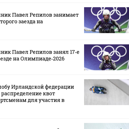
чник Павел Репилов занимает
второго заезда на
ник Павел Репилов занял 17‑е
аезде на Олимпиаде‑2026
лобу Ирландской федерации
а распределение квот
ртсменам для участия в