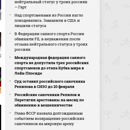
нейтральный статус у троих россиян
— Гарт
Над спортсменами из России нагло
поиздевались. Заманили в США и
лишили статуса
В Федерации санного спорта России
обвинили FIL в неуважении после
отзыва нейтрального статуса у троих
россиян
Международная федерация санного
спорта не допустила трех российских
спортсменов до этапа Кубка мира в
Лейк‑Плэсиде
Суд оставил российского саночника
Репилова в СИЗО до 20 февраля
Российские саночники Репилов и
Перетягин арестованы на месяц по
обвинению в мошенничестве
Глава ФССР назвала долгожданным
событием возвращение российских
саночников на мировую арену