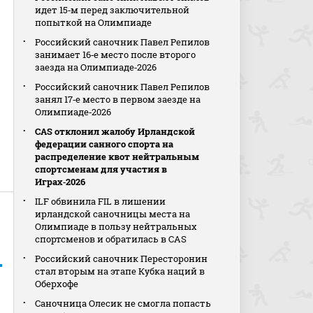
идет 15‑м перед заключительной
попыткой на Олимпиаде
Российский саночник Павел Репилов
занимает 16‑е место после второго
заезда на Олимпиаде‑2026
Российский саночник Павел Репилов
занял 17‑е место в первом заезде на
Олимпиаде‑2026
CAS отклонил жалобу Ирландской
федерации санного спорта на
распределение квот нейтральным
спортсменам для участия в
Играх‑2026
ILF обвинила FIL в лишении
ирландской саночницы места на
Олимпиаде в пользу нейтральных
спортсменов и обратилась в CAS
Российский саночник Пересторонин
стал вторым на этапе Кубка наций в
Оберхофе
Саночница Олесик не смогла попасть