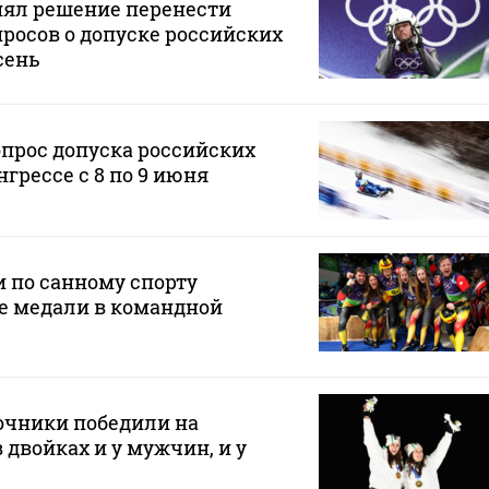
нял решение перенести
росов о допуске российских
сень
опрос допуска российских
грессе с 8 по 9 июня
 по санному спорту
е медали в командной
очники победили на
 двойках и у мужчин, и у