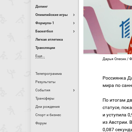
Допинг
Олимпийские игры
Формула-1
Баскетбол
Легкая атлетика
Трансляции
Еще...
Дарья Олесик / Ф
Телепрограмма
Россиянка Да
Результаты
мира по санн
События
Трансферы
По итогам д
Дни рождения
статусе, пок
и уступила 0
Спорт и бизнес
из Австрии. 
Форум
0,087 секунд