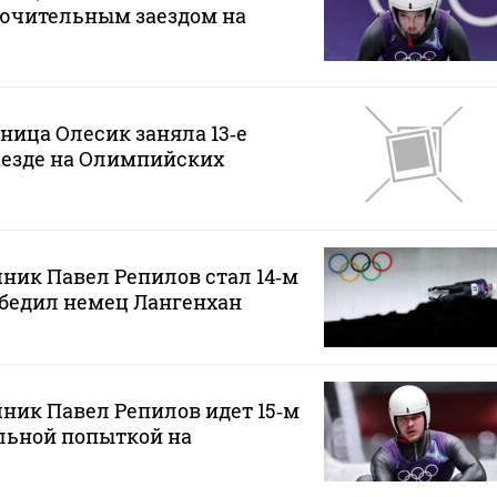
лючительным заездом на
ница Олесик заняла 13‑е
аезде на Олимпийских
ник Павел Репилов стал 14‑м
обедил немец Лангенхан
ник Павел Репилов идет 15‑м
льной попыткой на