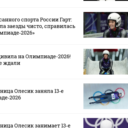
анного спорта России Гарт:
а заезды чисто, справилась
мпиаде‑2026»
дивила на Олимпиаде-2026!
не ждали
ница Олесик заняла 13‑е
аде‑2026
ница Олесик занимает 13‑е