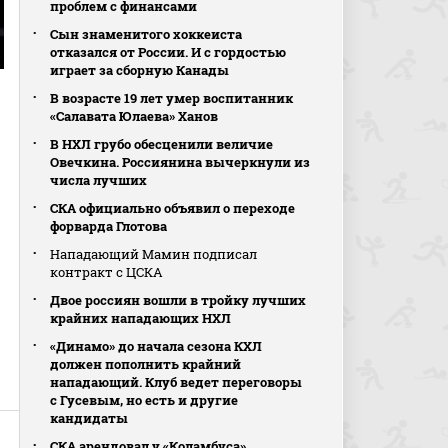
проблем с финансами
Сын знаменитого хоккеиста
отказался от России. И с гордостью
играет за сборную Канады
В возрасте 19 лет умер воспитанник
«Салавата Юлаева» Ханов
В НХЛ грубо обесценили величие
Овечкина. Россиянина вычеркнули из
числа лучших
СКА официально объявил о переходе
форварда Глотова
Нападающий Мамин подписал
контракт с ЦСКА
Двое россиян вошли в тройку лучших
крайних нападающих НХЛ
«Динамо» до начала сезона КХЛ
должен пополнить крайний
нападающий. Клуб ведет переговоры
с Гусевым, но есть и другие
кандидаты
СКА арендовал у «Коламбуса»