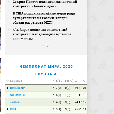
Седрик Пакетт подписал однолетний
контракт с «Авангардом»
В США пошли на крайние меры ради
суперталанта из России. Теперь
обязан разрывать НХЛ!
«Ак Барс» подписал однолетний
контракт с нападающим Артемом
Галимовым
ЕЩЕ
ЧЕМПИОНАТ МИРА. 2026
ГРУППА A
№
Команда
И
В(ВО)
П(ПО)
Ш
О
1
Швейцария
7
7(0)
0(0)
39-7
21
2
Финляндия
7
6(0)
1(0)
31-11
18
3
Латвия
7
4(0)
3(0)
24-17
12
4
США
7
3(1)
3(0)
25-21
11