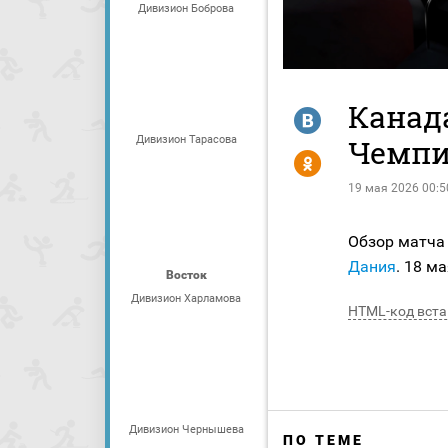
Дивизион Боброва
Канада
R
Дивизион Тарасова
Чемпи
Y
19 мая 2026 00:5
Обзор матча
Дания
. 18 м
Восток
Дивизион Харламова
HTML-код вста
Дивизион Чернышева
ПО ТЕМЕ