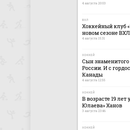
4 августа 20:03
ВХЛ
Хоккейный клуб «
новом сезоне ВХЛ
4 августа 15:31
ХОККЕЙ
Сын знаменитого 
России. И с гордо
Канады
4 августа 12:55
ХОККЕЙ
В возрасте 19 лет
Юлаева» Ханов
3 августа 23:46
ХОККЕЙ