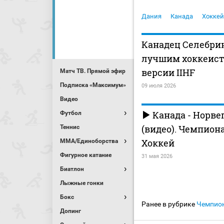
Дания
Канада
Хоккей
Канадец Селебри
лучшим хоккеист
версии IIHF
Матч ТВ. Прямой эфир
Подписка «Максимум»
09 июля 2026
Видео
Канада - Норве
Футбол
(видео). Чемпион
Теннис
Хоккей
MMA/Единоборства
Фигурное катание
31 мая 2026
Биатлон
Лыжные гонки
Бокс
Ранее в рубрике
Чемпио
Допинг