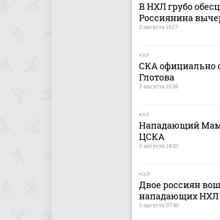
В НХЛ грубо обес
Россиянина выче
3 августа 16:17
КХЛ
СКА официально о
Глотова
3 августа 15:06
КХЛ
Нападающий Мами
ЦСКА
3 августа 14:20
НХЛ
Двое россиян вош
нападающих НХЛ
3 августа 07:40