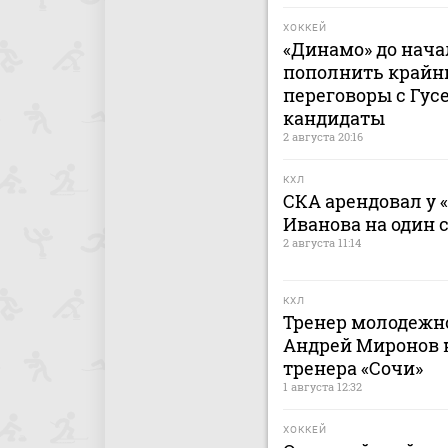
ХОККЕЙ
«Динамо» до нача
пополнить крайн
переговоры с Гусе
кандидаты
2 августа 20:16
КХЛ
СКА арендовал у 
Иванова на один 
2 августа 11:14
КХЛ
Тренер молодежно
Андрей Миронов н
тренера «Сочи»
1 августа 12:32
ХОККЕЙ