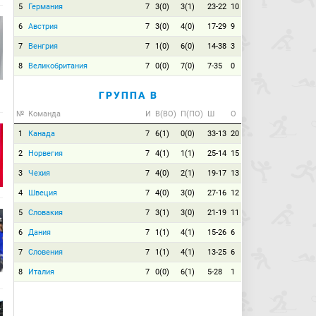
5
Германия
7
3(0)
3(1)
23-22
10
6
Австрия
7
3(0)
4(0)
17-29
9
7
Венгрия
7
1(0)
6(0)
14-38
3
8
Великобритания
7
0(0)
7(0)
7-35
0
ГРУППА B
№
Команда
И
В(ВО)
П(ПО)
Ш
О
1
Канада
7
6(1)
0(0)
33-13
20
2
Норвегия
7
4(1)
1(1)
25-14
15
3
Чехия
7
4(0)
2(1)
19-17
13
4
Швеция
7
4(0)
3(0)
27-16
12
5
Словакия
7
3(1)
3(0)
21-19
11
6
Дания
7
1(1)
4(1)
15-26
6
7
Словения
7
1(1)
4(1)
13-25
6
8
Италия
7
0(0)
6(1)
5-28
1