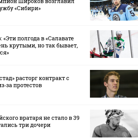
пион Широков возглавил
ужбу «Сибири»
 «Эти полгода в «Салавате
нь крутыми, но так бывает,
ся»
тад» расторг контракт с
з‑за протестов
ского вратаря не стало в 39
тались три дочери