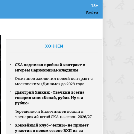
Войти
ХОККЕЙ
СКА подписал пробный контракт с
Игорем Ларионовым‑младшим
Ожиганов заключил новый контракт с
московским «Динамо» до 2028 года
Дмитрий Яшкин: «Овечкин всегда
говорил мне: «Копай, руби». Ну я и
рублю»
Терещенко и Епанчинцев вошли в
тренерский штаб СКА на сезон‑2026/27
Хоккейный клуб «Челны» не примет
участия в новом сезоне ВХЛ из‑за