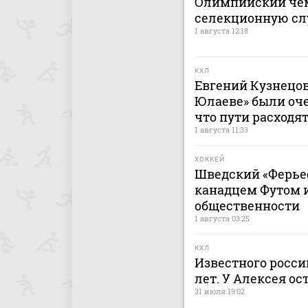
Олимпийский чем
селекционную сл
1 августа 12:18
КХЛ
Евгений Кузнецов:
Юлаеве» были оче
что пути расходят
1 августа 11:33
ХОККЕЙ
Шведский «Ферьес
канадцем Футом и
общественности
1 августа 03:25
КХЛ
Известного россий
лет. У Алексея ос
31 июля 19:02