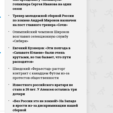
голкипера Сергея Иванова на один
сезон
Тренер молодежной сборной России
по хоккею Андрей Миронов назначен
на пост главного тренера «Сочи»
Олимпийский чемпион Широков
возглавил селекционную службу
«Сибири»
Евгений Кузнецов: «Эти полгода в
«Салавате Юлаеве» были очень
крутыми, но так бывает, что пути
расходятся»
Шведский «Ферьестад» расторг
контракт с канадцем Футом из‑за
протестов общественности
Известного российского вратаря не
стало в 39 лет. У Алексея остались три
дочери
«Без России это не хоккей!» На Западе
в ярости из-за дискриминации нашей
сборной