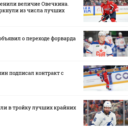
ценили величие Овечкина.
ркнули из числа лучших
бъявил о переходе форварда
н подписал контракт с
ли в тройку лучших крайних