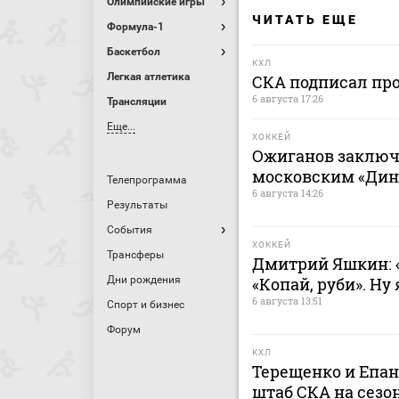
Олимпийские игры
ЧИТАТЬ ЕЩЕ
Формула-1
Баскетбол
КХЛ
Легкая атлетика
СКА подписал пр
6 августа 17:26
Трансляции
Еще...
ХОККЕЙ
Ожиганов заключ
московским «Дина
Телепрограмма
6 августа 14:26
Результаты
События
ХОККЕЙ
Трансферы
Дмитрий Яшкин: «
Дни рождения
«Копай, руби». Ну
6 августа 13:51
Спорт и бизнес
Форум
КХЛ
Терещенко и Епа
штаб СКА на сезон