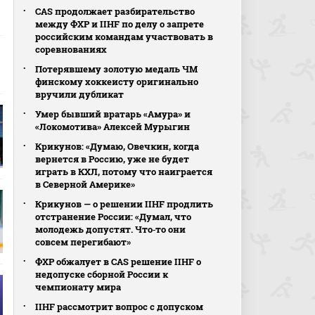
CAS продолжает разбирательство
между ФХР и IIHF по делу о запрете
российским командам участвовать в
соревнованиях
Потерявшему золотую медаль ЧМ
финскому хоккеисту оригинально
вручили дубликат
Умер бывший вратарь «Амура» и
«Локомотива» Алексей Мурыгин
Крикунов: «Думаю, Овечкин, когда
вернется в Россию, уже не будет
играть в КХЛ, потому что наиграется
в Северной Америке»
Крикунов — о решении IIHF продлить
отстранение России: «Думал, что
молодежь допустят. Что‑то они
совсем перегибают»
ФХР обжалует в CAS решение IIHF о
недопуске сборной России к
чемпионату мира
IIHF рассмотрит вопрос с допуском