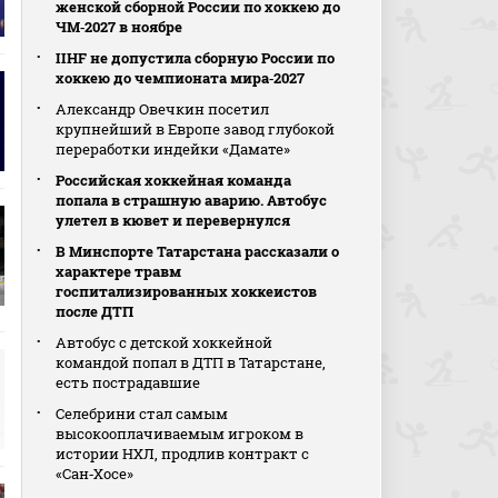
женской сборной России по хоккею до
ЧМ‑2027 в ноябре
IIHF не допустила сборную России по
хоккею до чемпионата мира‑2027
Александр Овечкин посетил
крупнейший в Европе завод глубокой
переработки индейки «Дамате»
Российская хоккейная команда
попала в страшную аварию. Автобус
улетел в кювет и перевернулся
В Минспорте Татарстана рассказали о
характере травм
госпитализированных хоккеистов
после ДТП
Автобус с детской хоккейной
командой попал в ДТП в Татарстане,
есть пострадавшие
Селебрини стал самым
высокооплачиваемым игроком в
истории НХЛ, продлив контракт с
«Сан‑Хосе»