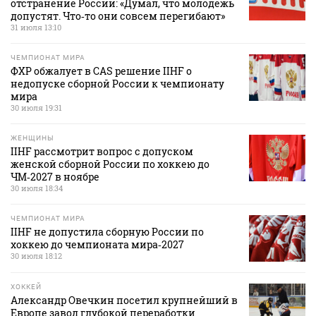
отстранение России: «Думал, что молодежь
допустят. Что‑то они совсем перегибают»
31 июля 13:10
ЧЕМПИОНАТ МИРА
ФХР обжалует в CAS решение IIHF о
недопуске сборной России к чемпионату
мира
30 июля 19:31
ЖЕНЩИНЫ
IIHF рассмотрит вопрос с допуском
женской сборной России по хоккею до
ЧМ‑2027 в ноябре
30 июля 18:34
ЧЕМПИОНАТ МИРА
IIHF не допустила сборную России по
хоккею до чемпионата мира‑2027
30 июля 18:12
ХОККЕЙ
Александр Овечкин посетил крупнейший в
Европе завод глубокой переработки