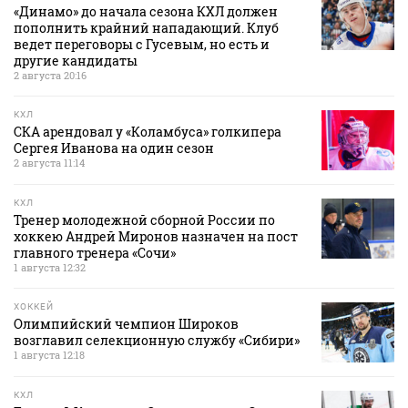
«Динамо» до начала сезона КХЛ должен
пополнить крайний нападающий. Клуб
ведет переговоры с Гусевым, но есть и
другие кандидаты
2 августа 20:16
КХЛ
СКА арендовал у «Коламбуса» голкипера
Сергея Иванова на один сезон
2 августа 11:14
КХЛ
Тренер молодежной сборной России по
хоккею Андрей Миронов назначен на пост
главного тренера «Сочи»
1 августа 12:32
ХОККЕЙ
Олимпийский чемпион Широков
возглавил селекционную службу «Сибири»
1 августа 12:18
КХЛ