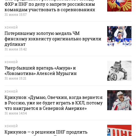
ФХР и IIHF по делу о запрете российским
командам участвовать в соревнованиях
31 июля 15:57
ХОККЕЙ
Потерявшему золотую медаль ЧМ
финскому хоккеисту оригинально вручили
дубликат
31 июля 15:42
ХОККЕЙ
Умер бывший вратарь «Амура» и
«Локомотива» Алексей Мурыгин
31 июля 15:21
ХОККЕЙ
Крикунов: «Думаю, Овечкин, когда вернется
в Россию, уже не будет играть в КХЛ, потому
что наиграется в Северной Америке»
31 июля 14:54
ХОККЕЙ
Крикунов — о решении IIHF продлить