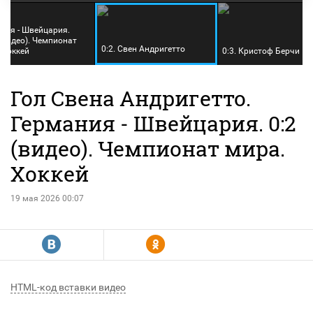
ния - Швейцария.
(видео). Чемпионат
0:2. Свен Андригетто
 Хоккей
0:3. Кристоф Берчи
Гол Свена Андригетто.
Германия - Швейцария. 0:2
(видео). Чемпионат мира.
Хоккей
19 мая 2026 00:07
R
Y
HTML-код вставки видео