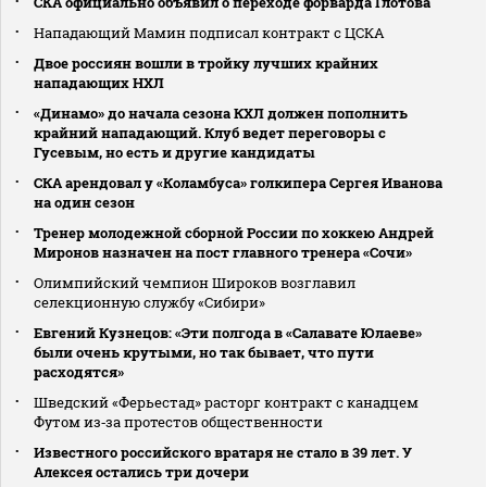
СКА официально объявил о переходе форварда Глотова
Нападающий Мамин подписал контракт с ЦСКА
Двое россиян вошли в тройку лучших крайних
нападающих НХЛ
«Динамо» до начала сезона КХЛ должен пополнить
крайний нападающий. Клуб ведет переговоры с
Гусевым, но есть и другие кандидаты
СКА арендовал у «Коламбуса» голкипера Сергея Иванова
на один сезон
Тренер молодежной сборной России по хоккею Андрей
Миронов назначен на пост главного тренера «Сочи»
Олимпийский чемпион Широков возглавил
селекционную службу «Сибири»
Евгений Кузнецов: «Эти полгода в «Салавате Юлаеве»
были очень крутыми, но так бывает, что пути
расходятся»
Шведский «Ферьестад» расторг контракт с канадцем
Футом из‑за протестов общественности
Известного российского вратаря не стало в 39 лет. У
Алексея остались три дочери