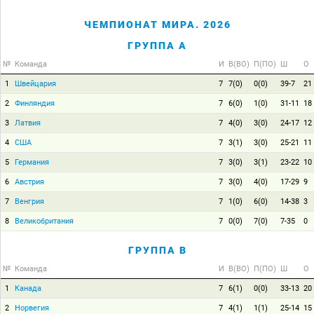
ЧЕМПИОНАТ МИРА. 2026
ГРУППА A
№
Команда
И
В(ВО)
П(ПО)
Ш
О
1
Швейцария
7
7(0)
0(0)
39-7
21
2
Финляндия
7
6(0)
1(0)
31-11
18
3
Латвия
7
4(0)
3(0)
24-17
12
4
США
7
3(1)
3(0)
25-21
11
5
Германия
7
3(0)
3(1)
23-22
10
6
Австрия
7
3(0)
4(0)
17-29
9
7
Венгрия
7
1(0)
6(0)
14-38
3
8
Великобритания
7
0(0)
7(0)
7-35
0
ГРУППА B
№
Команда
И
В(ВО)
П(ПО)
Ш
О
1
Канада
7
6(1)
0(0)
33-13
20
2
Норвегия
7
4(1)
1(1)
25-14
15