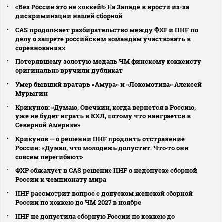
«Без России это не хоккей!» На Западе в ярости из-за
дискриминации нашей сборной
CAS продолжает разбирательство между ФХР и IIHF по
делу о запрете российским командам участвовать в
соревнованиях
Потерявшему золотую медаль ЧМ финскому хоккеисту
оригинально вручили дубликат
Умер бывший вратарь «Амура» и «Локомотива» Алексей
Мурыгин
Крикунов: «Думаю, Овечкин, когда вернется в Россию,
уже не будет играть в КХЛ, потому что наиграется в
Северной Америке»
Крикунов — о решении IIHF продлить отстранение
России: «Думал, что молодежь допустят. Что‑то они
совсем перегибают»
ФХР обжалует в CAS решение IIHF о недопуске сборной
России к чемпионату мира
IIHF рассмотрит вопрос с допуском женской сборной
России по хоккею до ЧМ‑2027 в ноябре
IIHF не допустила сборную России по хоккею до