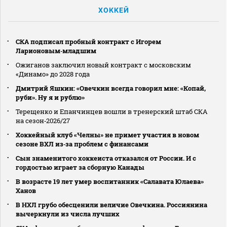
ХОККЕЙ
СКА подписал пробный контракт с Игорем
Ларионовым‑младшим
Ожиганов заключил новый контракт с московским
«Динамо» до 2028 года
Дмитрий Яшкин: «Овечкин всегда говорил мне: «Копай,
руби». Ну я и рублю»
Терещенко и Епанчинцев вошли в тренерский штаб СКА
на сезон‑2026/27
Хоккейный клуб «Челны» не примет участия в новом
сезоне ВХЛ из‑за проблем с финансами
Сын знаменитого хоккеиста отказался от России. И с
гордостью играет за сборную Канады
В возрасте 19 лет умер воспитанник «Салавата Юлаева»
Ханов
В НХЛ грубо обесценили величие Овечкина. Россиянина
вычеркнули из числа лучших