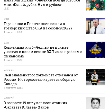
Дмитрий Яшкин: «Овечкин всегда говорил
мне: «Копай, руби». Ну я и рублю»
13:51
КХЛ
Терещенко и Епанчинцев вошли в
тренерский штаб СКА на сезон‑2026/27
4 августа 20:03
ВХЛ
Хоккейный клуб «Челны» не примет
участия в новом сезоне ВХЛ из‑за проблем с
финансами
4 августа 15:31
ХОККЕЙ
Сын знаменитого хоккеиста отказался от
России. И с гордостью играет за сборную
Канады
4 августа 12:55
ХОККЕЙ
В возрасте 19 лет умер воспитанник
«Салавата Юлаева» Ханов