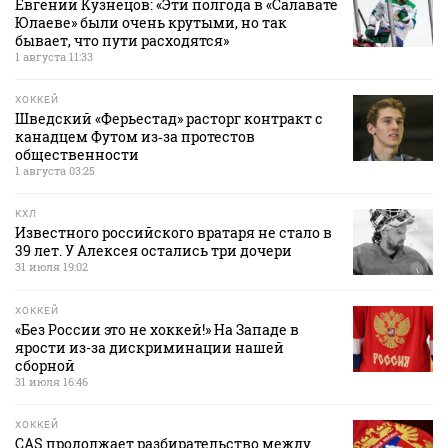
Евгений Кузнецов: «Эти полгода в «Салавате
Юлаеве» были очень крутыми, но так
бывает, что пути расходятся»
1 августа 11:33
ХОККЕЙ
Шведский «Ферьестад» расторг контракт с
канадцем Футом из‑за протестов
общественности
1 августа 03:25
КХЛ
Известного российского вратаря не стало в
39 лет. У Алексея остались три дочери
31 июля 19:02
ХОККЕЙ
«Без России это не хоккей!» На Западе в
ярости из-за дискриминации нашей
сборной
31 июля 16:46
ХОККЕЙ
CAS продолжает разбирательство между