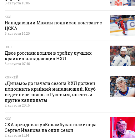
3 августа 15:06
КХЛ
Нападающий Мамин подписал контракт с
ЦСКА
3 августа 14:20
НХЛ
Двое россиян вошли в тройку лучших
крайних нападающих НХЛ
3 августа 07:40
ХОККЕЙ
«Динамо» до начала сезона КХЛ должен
пополнить крайний нападающий. Клуб
ведет переговоры с Гусевым, но есть и
другие кандидаты
2 августа 20:16
КХЛ
СКА арендовал у «Коламбуса» голкипера
Сергея Иванова на один сезон
2 августа 11:14