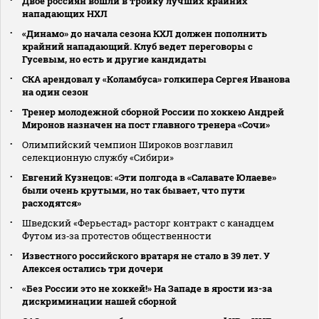
Двое россиян вошли в тройку лучших крайних
нападающих НХЛ
«Динамо» до начала сезона КХЛ должен пополнить
крайний нападающий. Клуб ведет переговоры с
Гусевым, но есть и другие кандидаты
СКА арендовал у «Коламбуса» голкипера Сергея Иванова
на один сезон
Тренер молодежной сборной России по хоккею Андрей
Миронов назначен на пост главного тренера «Сочи»
Олимпийский чемпион Широков возглавил
селекционную службу «Сибири»
Евгений Кузнецов: «Эти полгода в «Салавате Юлаеве»
были очень крутыми, но так бывает, что пути
расходятся»
Шведский «Ферьестад» расторг контракт с канадцем
Футом из‑за протестов общественности
Известного российского вратаря не стало в 39 лет. У
Алексея остались три дочери
«Без России это не хоккей!» На Западе в ярости из-за
дискриминации нашей сборной