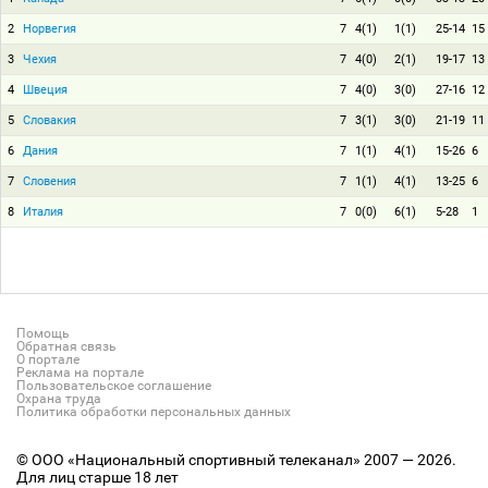
2
Норвегия
7
4(1)
1(1)
25-14
15
3
Чехия
7
4(0)
2(1)
19-17
13
4
Швеция
7
4(0)
3(0)
27-16
12
5
Словакия
7
3(1)
3(0)
21-19
11
6
Дания
7
1(1)
4(1)
15-26
6
7
Словения
7
1(1)
4(1)
13-25
6
8
Италия
7
0(0)
6(1)
5-28
1
Помощь
Обратная связь
О портале
Реклама на портале
Пользовательское соглашение
Охрана труда
Политика обработки персональных данных
© ООО «Национальный спортивный телеканал» 2007 — 2026.
Для лиц старше 18 лет