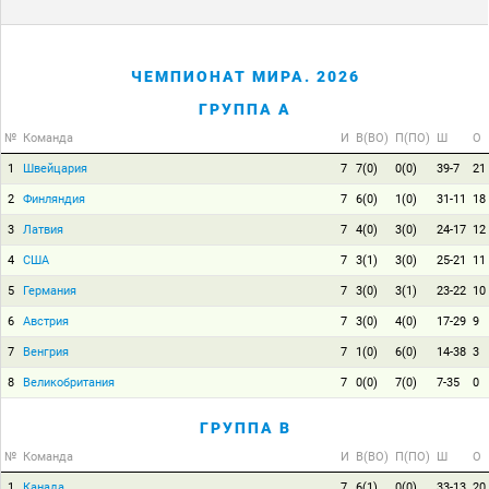
ЧЕМПИОНАТ МИРА. 2026
ГРУППА A
№
Команда
И
В(ВО)
П(ПО)
Ш
О
1
Швейцария
7
7(0)
0(0)
39-7
21
2
Финляндия
7
6(0)
1(0)
31-11
18
3
Латвия
7
4(0)
3(0)
24-17
12
4
США
7
3(1)
3(0)
25-21
11
5
Германия
7
3(0)
3(1)
23-22
10
6
Австрия
7
3(0)
4(0)
17-29
9
7
Венгрия
7
1(0)
6(0)
14-38
3
8
Великобритания
7
0(0)
7(0)
7-35
0
ГРУППА B
№
Команда
И
В(ВО)
П(ПО)
Ш
О
1
Канада
7
6(1)
0(0)
33-13
20