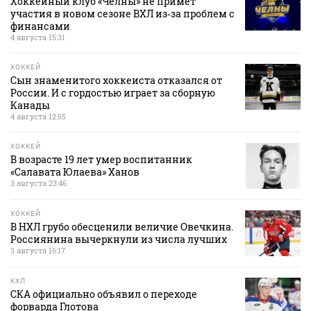
Хоккейный клуб «Челны» не примет
участия в новом сезоне ВХЛ из‑за проблем с
финансами
4 августа 15:31
ХОККЕЙ
Сын знаменитого хоккеиста отказался от
России. И с гордостью играет за сборную
Канады
4 августа 12:55
ХОККЕЙ
В возрасте 19 лет умер воспитанник
«Салавата Юлаева» Ханов
3 августа 23:46
ХОККЕЙ
В НХЛ грубо обесценили величие Овечкина.
Россиянина вычеркнули из числа лучших
3 августа 16:17
КХЛ
СКА официально объявил о переходе
форварда Глотова