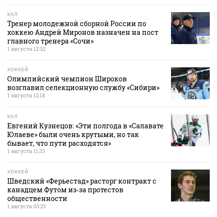
КХЛ
Тренер молодежной сборной России по
хоккею Андрей Миронов назначен на пост
главного тренера «Сочи»
1 августа 12:32
ХОККЕЙ
Олимпийский чемпион Широков
возглавил селекционную службу «Сибири»
1 августа 12:18
КХЛ
Евгений Кузнецов: «Эти полгода в «Салавате
Юлаеве» были очень крутыми, но так
бывает, что пути расходятся»
1 августа 11:33
ХОККЕЙ
Шведский «Ферьестад» расторг контракт с
канадцем Футом из‑за протестов
общественности
1 августа 03:25