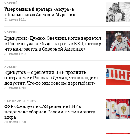
ХОККЕЙ
Умер бывший вратарь «Амура» и
«Локомотива» Алексей Мурыгин
31 июля 15:21
ХОККЕЙ
Крикунов: «Думаю, Овечкин, когда вернется
в Россию, уже не будет играть в КХЛ, потому
что наиграется в Северной Америке»
31 июля 14:54
ХОККЕЙ
Крикунов — о решении IIHF продлить
отстранение России: «Думал, что молодежь
допустят. Что‑то они совсем перегибают»
31 июля 13:10
ЧЕМПИОНАТ МИРА
ФХР обжалует в CAS решение IIHF о
недопуске сборной России к чемпионату
мира
30 июля 19:31