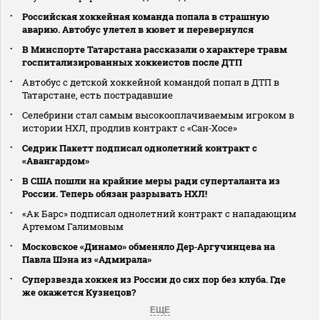
Российская хоккейная команда попала в страшную
аварию. Автобус улетел в кювет и перевернулся
В Минспорте Татарстана рассказали о характере травм
госпитализированных хоккеистов после ДТП
Автобус с детской хоккейной командой попал в ДТП в
Татарстане, есть пострадавшие
Селебрини стал самым высокооплачиваемым игроком в
истории НХЛ, продлив контракт с «Сан‑Хосе»
Седрик Пакетт подписал однолетний контракт с
«Авангардом»
В США пошли на крайние меры ради суперталанта из
России. Теперь обязан разрывать НХЛ!
«Ак Барс» подписал однолетний контракт с нападающим
Артемом Галимовым
Московское «Динамо» обменяло Дер‑Аргучинцева на
Павла Шэна из «Адмирала»
Суперзвезда хоккея из России до сих пор без клуба. Где
же окажется Кузнецов?
ЕЩЕ