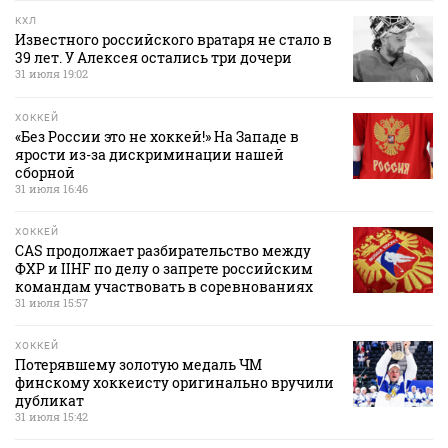
КХЛ
Известного российского вратаря не стало в
39 лет. У Алексея остались три дочери
31 июля 19:02
ХОККЕЙ
«Без России это не хоккей!» На Западе в
ярости из-за дискриминации нашей
сборной
31 июля 16:46
ХОККЕЙ
CAS продолжает разбирательство между
ФХР и IIHF по делу о запрете российским
командам участвовать в соревнованиях
31 июля 15:57
ХОККЕЙ
Потерявшему золотую медаль ЧМ
финскому хоккеисту оригинально вручили
дубликат
31 июля 15:42