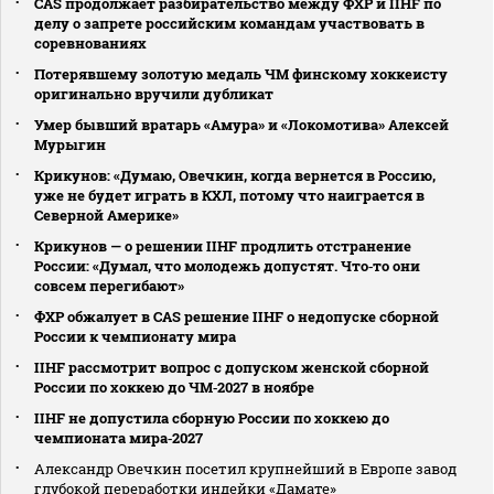
CAS продолжает разбирательство между ФХР и IIHF по
делу о запрете российским командам участвовать в
соревнованиях
Потерявшему золотую медаль ЧМ финскому хоккеисту
оригинально вручили дубликат
Умер бывший вратарь «Амура» и «Локомотива» Алексей
Мурыгин
Крикунов: «Думаю, Овечкин, когда вернется в Россию,
уже не будет играть в КХЛ, потому что наиграется в
Северной Америке»
Крикунов — о решении IIHF продлить отстранение
России: «Думал, что молодежь допустят. Что‑то они
совсем перегибают»
ФХР обжалует в CAS решение IIHF о недопуске сборной
России к чемпионату мира
IIHF рассмотрит вопрос с допуском женской сборной
России по хоккею до ЧМ‑2027 в ноябре
IIHF не допустила сборную России по хоккею до
чемпионата мира‑2027
Александр Овечкин посетил крупнейший в Европе завод
глубокой переработки индейки «Дамате»