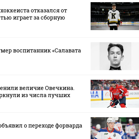
хоккеиста отказался от
стью играет за сборную
 умер воспитанник «Салавата
ценили величие Овечкина.
ркнули из числа лучших
бъявил о переходе форварда