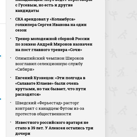
с Гусевым, но есть и другие
кандидаты
СКА арендовал у «Коламбуса»
голкипера Сергея Иванова на один
сезон
Тренер молодежной сборной России
по хоккею Андрей Миронов назначен
на пост главного тренера «Сочи»
Олимпийский чемпион Широков
возглавил селекционную службу
«Сибири»
Евгений Кузнецов: «Эти полгода в
«Салавате Юлаеве» были очень
крутыми, но так бывает, что пути
расходятся»
Шведский «Ферьестад» расторг
контракт с канадцем Футом из‑за
протестов общественности
Известного российского вратаря не
стало в 39 лет. У Алексея остались три
дочери