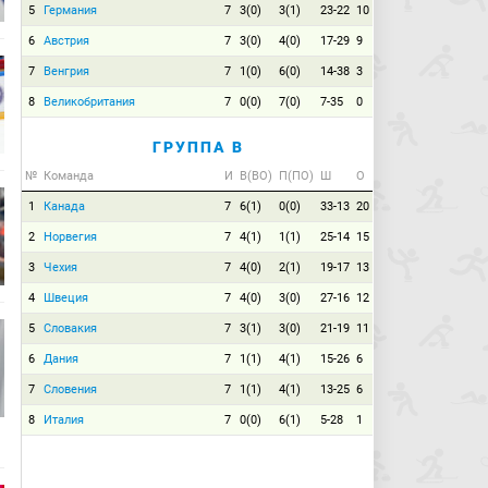
5
Германия
7
3(0)
3(1)
23-22
10
6
Австрия
7
3(0)
4(0)
17-29
9
7
Венгрия
7
1(0)
6(0)
14-38
3
8
Великобритания
7
0(0)
7(0)
7-35
0
ГРУППА B
№
Команда
И
В(ВО)
П(ПО)
Ш
О
1
Канада
7
6(1)
0(0)
33-13
20
2
Норвегия
7
4(1)
1(1)
25-14
15
3
Чехия
7
4(0)
2(1)
19-17
13
4
Швеция
7
4(0)
3(0)
27-16
12
5
Словакия
7
3(1)
3(0)
21-19
11
6
Дания
7
1(1)
4(1)
15-26
6
7
Словения
7
1(1)
4(1)
13-25
6
8
Италия
7
0(0)
6(1)
5-28
1