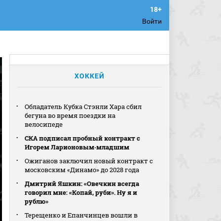
Войти
ХОККЕЙ
Обладатель Кубка Стэнли Хара сбил
бегуна во время поездки на
велосипеде
СКА подписал пробный контракт с
Игорем Ларионовым‑младшим
Ожиганов заключил новый контракт с
московским «Динамо» до 2028 года
Дмитрий Яшкин: «Овечкин всегда
говорил мне: «Копай, руби». Ну я и
рублю»
Терещенко и Епанчинцев вошли в