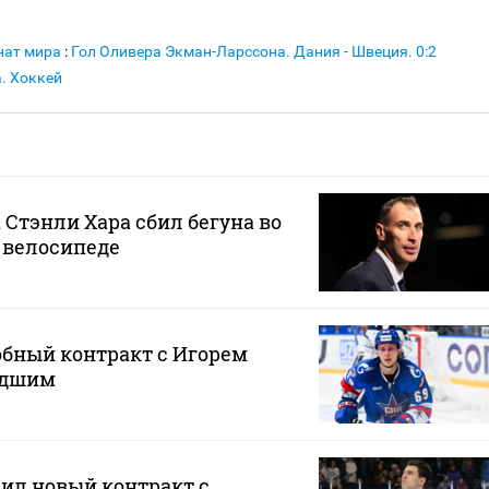
нат мира
:
Гол Оливера Экман-Ларссона. Дания - Швеция. 0:2
. Хоккей
 Стэнли Хара сбил бегуна во
 велосипеде
обный контракт с Игорем
адшим
ил новый контракт с