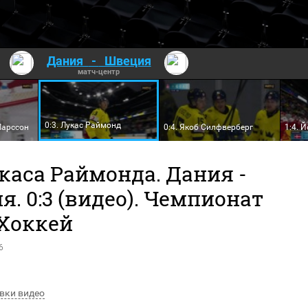
Дания
-
Швеция
матч-центр
0:3. Лукас Раймонд
Ларссон
0:4. Якоб Силфверберг
1:4. 
каса Раймонда. Дания -
. 0:3 (видео). Чемпионат
 Хоккей
6
вки видео