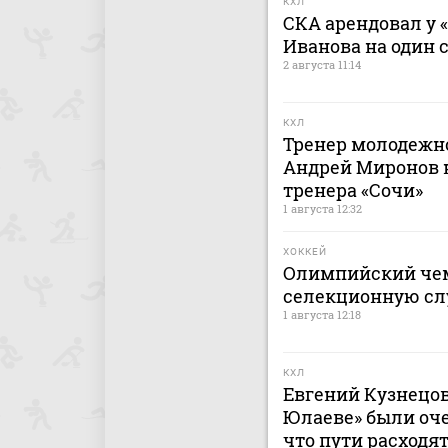
КХЛ
СКА арендовал у 
Иванова на один 
2 августа 11:14
КХЛ
Тренер молодежно
Андрей Миронов н
тренера «Сочи»
1 августа 12:32
ХОККЕЙ
Олимпийский чем
селекционную сл
1 августа 12:18
КХЛ
Евгений Кузнецов:
Юлаеве» были оче
что пути расходят