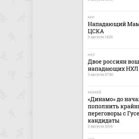
КХЛ
Нападающий Мами
ЦСКА
3 августа 14:20
НХЛ
Двое россиян вош
нападающих НХЛ
3 августа 07:40
ХОККЕЙ
«Динамо» до нача
пополнить крайн
переговоры с Гусе
кандидаты
2 августа 20:16