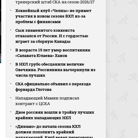
тренерский штаб СКА на сезон‑2026/27
Хоккейный клуб «Челны» не примет
участия в новом сезоне ВХЛ из‑за
проблем с финансами
Сын знаменитого хоккеиста
отказался от России. И с гордостью
играет за сборную Канады
В возрасте 19 лет умер воспитанник
«Салавата Юлаева» Ханов
Йоаким Бликфельд
1:5. Вигго Бьёрк
2:5. Миккель Огор
В НХЛ грубо обесценили величие
Овечкина. Россиянина вычеркнули из
числа лучших
СКА официально объявил о переходе
форварда Глотова
Нападающий Мамин подписал
контракт с ЦСКА
Двое россиян вошли в тройку лучших
крайних нападающих НХЛ
«Динамо» до начала сезона КХЛ
должен пополнить крайний
нападающий. Клуб ведет переговоры