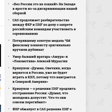
«Без России это не хоккей!» На Западе
в ярости из-за дискриминации нашей
сборной
CAS продолжает разбирательство
между ФХР и IIHF по делу о запрете
российским командам участвовать в
соревнованиях
Потерявшему золотую медаль ЧМ
финскому хоккеисту оригинально
вручили дубликат
Умер бывший вратарь «Амура» и
«Локомотива» Алексей Мурыгин
Крикунов: «Думаю, Овечкин, когда
вернется в Россию, уже не будет
играть в КХЛ, потому что наиграется
в Северной Америке»
Крикунов — о решении IIHF продлить
отстранение России: «Думал, что
молодежь допустят. Что‑то они
совсем перегибают»
ФХР обжалует в CAS решение IIHF о