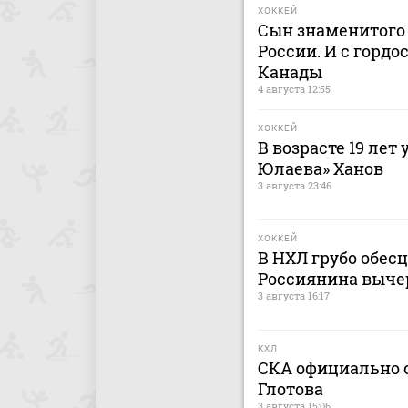
ХОККЕЙ
Сын знаменитого 
России. И с гордо
Канады
4 августа 12:55
ХОККЕЙ
В возрасте 19 лет
Юлаева» Ханов
3 августа 23:46
ХОККЕЙ
В НХЛ грубо обес
Россиянина выче
3 августа 16:17
КХЛ
СКА официально о
Глотова
3 августа 15:06