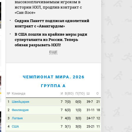
высокооплачиваемым игроком в
истории НХЛ, продлив контракт с
«Сан‑Хосе»
Седрик Пакетт подписал однолетний
контракт с «Авангардом»
В США пошли на крайние меры ради
суперталанта из России. Теперь
обязан разрывать НХЛ!
ЕЩЕ
ЧЕМПИОНАТ МИРА. 2026
ГРУППА A
№
Команда
И
В(ВО)
П(ПО)
Ш
О
1
Швейцария
7
7(0)
0(0)
39-7
21
2
Финляндия
7
6(0)
1(0)
31-11
18
3
Латвия
7
4(0)
3(0)
24-17
12
4
США
7
3(1)
3(0)
25-21
11