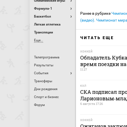
Олимпийские игры
Формула-1
Ранее в рубрике
Чемпио
Баскетбол
(видео). Чемпионат мира
Легкая атлетика
Трансляции
ЧИТАТЬ ЕЩЕ
Еще...
ХОККЕЙ
Обладатель Кубка
Телепрограмма
время поездки на
Результаты
11:27
События
Трансферы
КХЛ
Дни рождения
СКА подписал пр
Спорт и бизнес
Ларионовым‑мл
6 августа 17:26
Форум
ХОККЕЙ
Ожиганов заключ