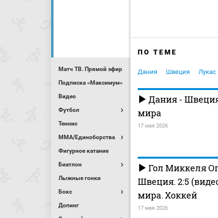
ПО ТЕМЕ
Матч ТВ. Прямой эфир
Дания
Швеция
Лукас
Подписка «Максимум»
Видео
Дания - Швеци
Футбол
мира
Теннис
17 мая 2026
MMA/Единоборства
Фигурное катание
Биатлон
Гол Миккеля Ог
Лыжные гонки
Швеция. 2:5 (виде
Бокс
мира. Хоккей
Допинг
17 мая 2026