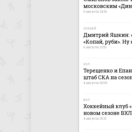
московским «Дина
6 августа 14:26
ХОККЕЙ
Дмитрий Яшкин: «
«Копай, руби». Ну
6 августа 13:51
КХЛ
Терещенко и Епа
штаб СКА на сезон
4 августа 20:03
ВХЛ
Хоккейный клуб «
новом сезоне ВХЛ
4 августа 15:31