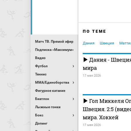
ПО ТЕМЕ
Матч ТВ. Прямой эфир
Дания
Швеция
Матти
Подписка «Максимум»
Видео
Дания - Швеци
Футбол
мира
Теннис
17 мая 2026
MMA/Единоборства
Фигурное катание
Биатлон
Гол Миккеля Ог
Лыжные гонки
Швеция. 2:5 (виде
Бокс
мира. Хоккей
Допинг
17 мая 2026