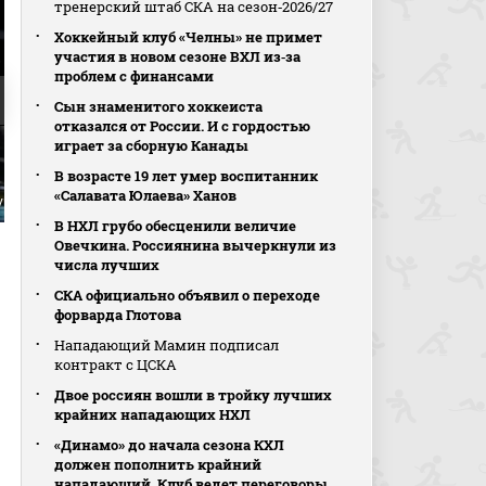
тренерский штаб СКА на сезон‑2026/27
Хоккейный клуб «Челны» не примет
участия в новом сезоне ВХЛ из‑за
проблем с финансами
Сын знаменитого хоккеиста
отказался от России. И с гордостью
играет за сборную Канады
В возрасте 19 лет умер воспитанник
«Салавата Юлаева» Ханов
Лукас Раймонд
0:4. Якоб Силфверберг
1:4. Йоаким Бликфель
В НХЛ грубо обесценили величие
Овечкина. Россиянина вычеркнули из
числа лучших
СКА официально объявил о переходе
форварда Глотова
Нападающий Мамин подписал
контракт с ЦСКА
Двое россиян вошли в тройку лучших
крайних нападающих НХЛ
«Динамо» до начала сезона КХЛ
должен пополнить крайний
нападающий. Клуб ведет переговоры