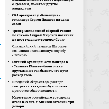
с Гусевым, но есть и другие
кандидаты
СКА арендовал у «Коламбуса»
голкипера Сергея Иванова на один
сезон
Тренер молодежной сборной России
по хоккею Андрей Миронов назначен
на пост главного тренера «Сочи»
Олимпийский чемпион Широков
возглавил селекционную службу
«Сибири»
Евгений Кузнецов: «Эти полгода в
«Салавате Юлаеве» были очень
крутыми, но так бывает, что пути
расходятся»
Шведский «Ферьестад» расторг
контракт с канадцем Футом из‑за
протестов общественности
Известного российского вратаря не
стало в 39 лет. У Алексея остались три
дочери