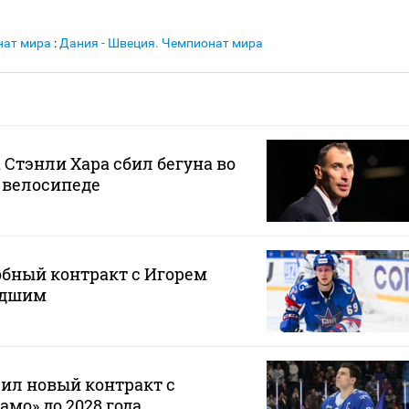
нат мира
:
Дания - Швеция. Чемпионат мира
 Стэнли Хара сбил бегуна во
 велосипеде
обный контракт с Игорем
адшим
ил новый контракт с
мо» до 2028 года