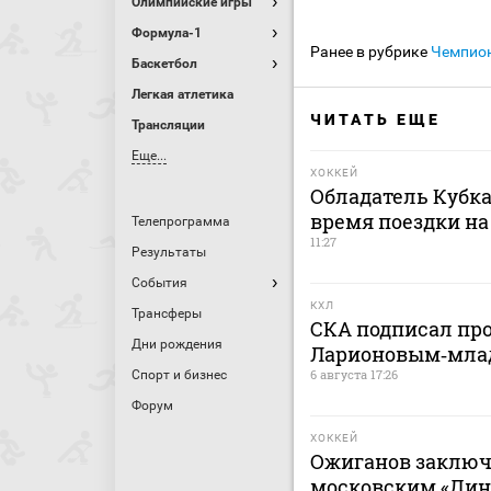
Олимпийские игры
Формула-1
Ранее в рубрике
Чемпио
Баскетбол
Легкая атлетика
ЧИТАТЬ ЕЩЕ
Трансляции
Еще...
ХОККЕЙ
Обладатель Кубка
время поездки на
Телепрограмма
11:27
Результаты
События
КХЛ
Трансферы
СКА подписал пр
Дни рождения
Ларионовым‑мл
6 августа 17:26
Спорт и бизнес
Форум
ХОККЕЙ
Ожиганов заключ
московским «Дина