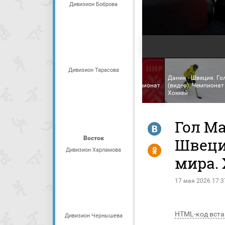
Дивизион Боброва
Дивизион Тарасова
Дания - Швеция. Го
Дания - Швеция. Чемпионат
(видео). Чемпионат
мира
Хоккей
Гол Ма
R
Восток
Швеция
Y
Дивизион Харламова
мира.
17 мая 2026 17:3
HTML-код вста
Дивизион Чернышева