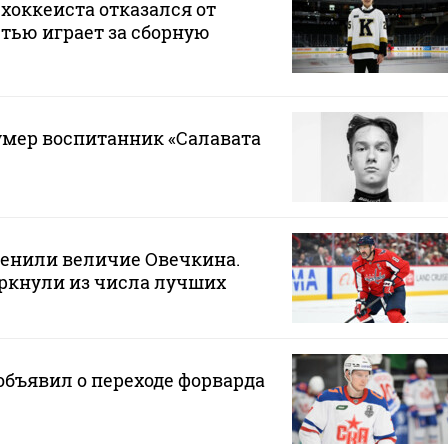
хоккеиста отказался от
стью играет за сборную
 умер воспитанник «Салавата
ценили величие Овечкина.
ркнули из числа лучших
бъявил о переходе форварда