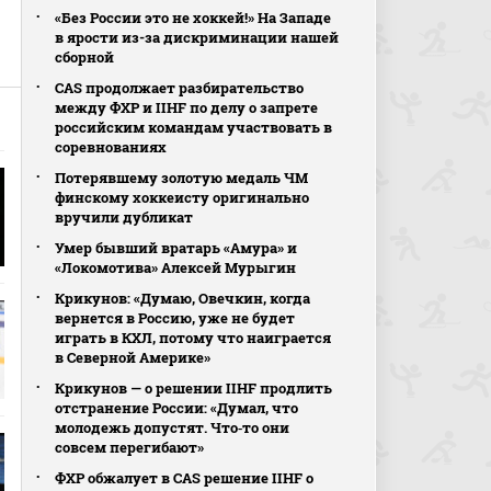
«Без России это не хоккей!» На Западе
в ярости из-за дискриминации нашей
сборной
CAS продолжает разбирательство
между ФХР и IIHF по делу о запрете
российским командам участвовать в
соревнованиях
Потерявшему золотую медаль ЧМ
финскому хоккеисту оригинально
вручили дубликат
Умер бывший вратарь «Амура» и
«Локомотива» Алексей Мурыгин
Крикунов: «Думаю, Овечкин, когда
вернется в Россию, уже не будет
играть в КХЛ, потому что наиграется
в Северной Америке»
Крикунов — о решении IIHF продлить
отстранение России: «Думал, что
молодежь допустят. Что‑то они
совсем перегибают»
ФХР обжалует в CAS решение IIHF о