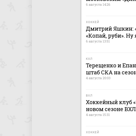
6 августа 14:26
ХОККЕЙ
Дмитрий Яшкин: «
«Копай, руби». Ну
6 августа 13:51
КХЛ
Терещенко и Епа
штаб СКА на сезон
4 августа 20:03
ВХЛ
Хоккейный клуб «
новом сезоне ВХЛ
4 августа 15:31
ХОККЕЙ