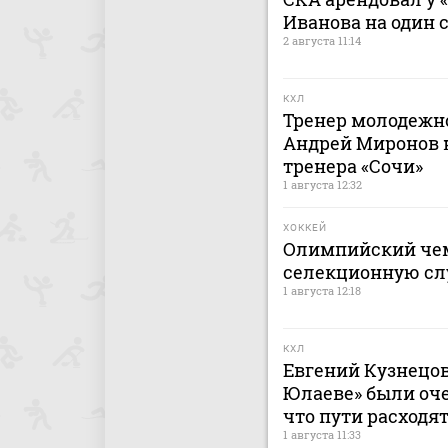
Иванова на один 
2 августа 11:14
КХЛ
Тренер молодежно
Андрей Миронов н
тренера «Сочи»
1 августа 12:32
ХОККЕЙ
Олимпийский чем
селекционную сл
1 августа 12:18
КХЛ
Евгений Кузнецов:
Юлаеве» были оче
что пути расходят
1 августа 11:33