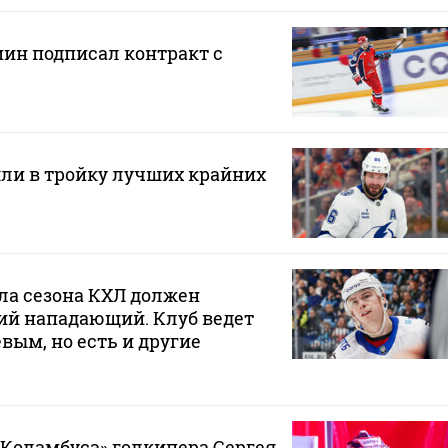
н подписал контракт с
ли в тройку лучших крайних
ла сезона КХЛ должен
ий нападающий. Клуб ведет
вым, но есть и другие
«Коламбуса» голкипера Сергея