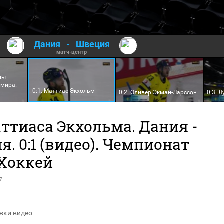
Дания
-
Швеция
матч-центр
лы
 мира.
0:1. Маттиас Экхольм
0:2. Оливер Экман-Ларссон
0:3. 
ттиаса Экхольма. Дания -
. 0:1 (видео). Чемпионат
 Хоккей
7
вки видео