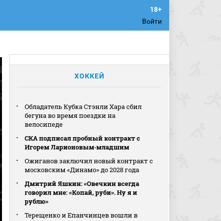
Войти
ХОККЕЙ
Обладатель Кубка Стэнли Хара сбил
бегуна во время поездки на
велосипеде
СКА подписал пробный контракт с
Игорем Ларионовым‑младшим
Ожиганов заключил новый контракт с
московским «Динамо» до 2028 года
Дмитрий Яшкин: «Овечкин всегда
говорил мне: «Копай, руби». Ну я и
рублю»
Терещенко и Епанчинцев вошли в