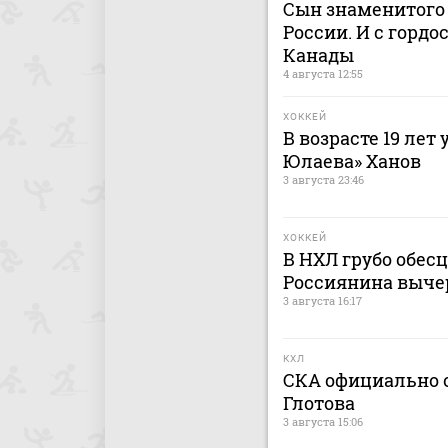
Сын знаменитого 
России. И с гордо
Канады
4 августа 12:55
ХОККЕЙ
В возрасте 19 лет
Юлаева» Ханов
3 августа 23:46
ХОККЕЙ
В НХЛ грубо обес
Россиянина выче
3 августа 16:17
КХЛ
СКА официально о
Глотова
3 августа 15:06