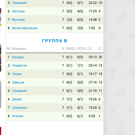
5
Германия
7
3(0)
3(1)
23-22
10
6
Австрия
7
3(0)
4(0)
17-29
9
7
Венгрия
7
1(0)
6(0)
14-38
3
8
Великобритания
7
0(0)
7(0)
7-35
0
ГРУППА B
№
Команда
И
В(ВО)
П(ПО)
Ш
О
1
Канада
7
6(1)
0(0)
33-13
20
2
Норвегия
7
4(1)
1(1)
25-14
15
3
Чехия
7
4(0)
2(1)
19-17
13
4
Швеция
7
4(0)
3(0)
27-16
12
5
Словакия
7
3(1)
3(0)
21-19
11
6
Дания
7
1(1)
4(1)
15-26
6
7
Словения
7
1(1)
4(1)
13-25
6
8
Италия
7
0(0)
6(1)
5-28
1