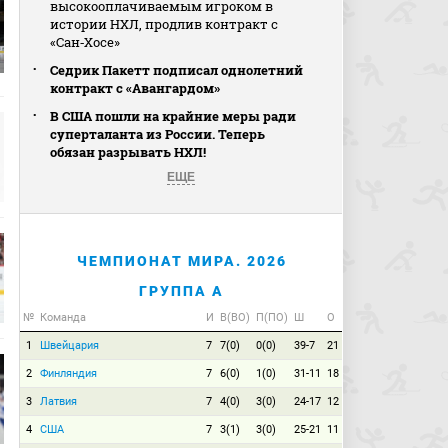
высокооплачиваемым игроком в
истории НХЛ, продлив контракт с
«Сан‑Хосе»
Седрик Пакетт подписал однолетний
контракт с «Авангардом»
В США пошли на крайние меры ради
суперталанта из России. Теперь
обязан разрывать НХЛ!
ЕЩЕ
ЧЕМПИОНАТ МИРА. 2026
ГРУППА A
№
Команда
И
В(ВО)
П(ПО)
Ш
О
1
Швейцария
7
7(0)
0(0)
39-7
21
2
Финляндия
7
6(0)
1(0)
31-11
18
3
Латвия
7
4(0)
3(0)
24-17
12
4
США
7
3(1)
3(0)
25-21
11