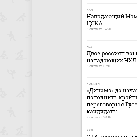
КХЛ
Нападающий Мами
ЦСКА
3 августа 14:20
НХЛ
Двое россиян вош
нападающих НХЛ
3 августа 07:40
ХОККЕЙ
«Динамо» до нача
пополнить крайн
переговоры с Гусе
кандидаты
2 августа 20:16
КХЛ
СКА арендовал у 