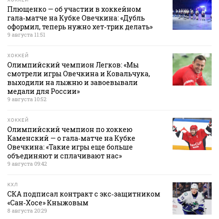
Плющенко — об участии в хоккейном
гала‑матче на Кубке Овечкина: «Дубль
оформил, теперь нужно хет‑трик делать»
9 августа 11:51
ХОККЕЙ
Олимпийский чемпион Легков: «Мы
смотрели игры Овечкина и Ковальчука,
выходили на лыжню и завоевывали
медали для России»
9 августа 10:52
ХОККЕЙ
Олимпийский чемпион по хоккею
Каменский — о гала‑матче на Кубке
Овечкина: «Такие игры еще больше
объединяют и сплачивают нас»
9 августа 09:42
КХЛ
СКА подписал контракт с экс‑защитником
«Сан‑Хосе» Кныжовым
8 августа 20:29