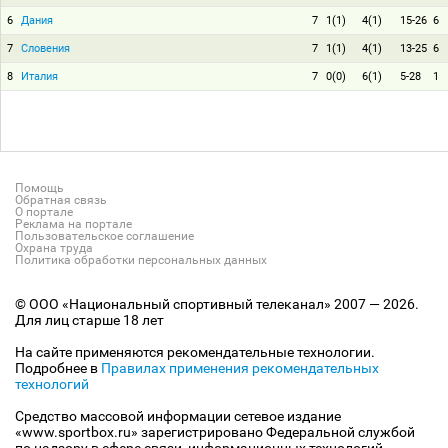
6
Дания
7
1(1)
4(1)
15-26
6
7
Словения
7
1(1)
4(1)
13-25
6
8
Италия
7
0(0)
6(1)
5-28
1
Помощь
Обратная связь
О портале
Реклама на портале
Пользовательское соглашение
Охрана труда
Политика обработки персональных данных
© ООО «Национальный спортивный телеканал» 2007 — 2026.
Для лиц старше 18 лет
На сайте применяются рекомендательные технологии.
Подробнее в
Правилах применения рекомендательных
технологий
Средство массовой информации сетевое издание
«www.sportbox.ru» зарегистрировано Федеральной службой