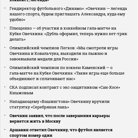
Гендиректор футбольного «Динамо»: «Овечкин — легенда
нашего спорта, будем приглашать Александра, куда ему
удобно»
Плющенко — об участии в хоккейном гала‑матче на
Кубке Овечкина: «Дубль оформил, теперь нужно хет‑трик
делать»
Олимпийский чемпион Легков: «Мы смотрели игры
Овечкина и Ковальчука, выходили на лыжню и
завоевывали медали для России»
Олимпийский чемпион по хоккею Каменский — о
гала‑матче на Кубке Овечкина: «Такие игры еще больше
объединяют и сплачивают нас»
СКА подписал контракт с экс‑защитником «Сан‑Хосе»
Кныжовым
Нападающему «Вашингтона» Овечкину вручили
статуэтку «Серебряная лань»
Овечкин заявил, что после завершения карьеры
вернется жить в Москву
Аршавин ответил Овечкину, что футбол является
спортом номер один