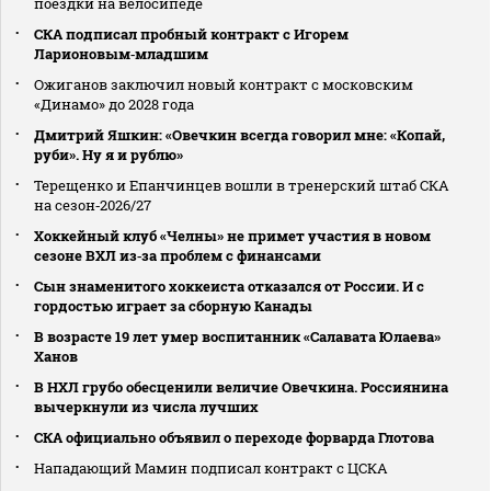
поездки на велосипеде
СКА подписал пробный контракт с Игорем
Ларионовым‑младшим
Ожиганов заключил новый контракт с московским
«Динамо» до 2028 года
Дмитрий Яшкин: «Овечкин всегда говорил мне: «Копай,
руби». Ну я и рублю»
Терещенко и Епанчинцев вошли в тренерский штаб СКА
на сезон‑2026/27
Хоккейный клуб «Челны» не примет участия в новом
сезоне ВХЛ из‑за проблем с финансами
Сын знаменитого хоккеиста отказался от России. И с
гордостью играет за сборную Канады
В возрасте 19 лет умер воспитанник «Салавата Юлаева»
Ханов
В НХЛ грубо обесценили величие Овечкина. Россиянина
вычеркнули из числа лучших
СКА официально объявил о переходе форварда Глотова
Нападающий Мамин подписал контракт с ЦСКА