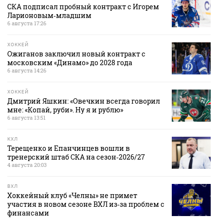
СКА подписал пробный контракт с Игорем
Ларионовым‑младшим
6 августа 17:26
ХОККЕЙ
Ожиганов заключил новый контракт с
московским «Динамо» до 2028 года
6 августа 14:26
ХОККЕЙ
Дмитрий Яшкин: «Овечкин всегда говорил
мне: «Копай, руби». Ну я и рублю»
6 августа 13:51
КХЛ
Терещенко и Епанчинцев вошли в
тренерский штаб СКА на сезон‑2026/27
4 августа 20:03
ВХЛ
Хоккейный клуб «Челны» не примет
участия в новом сезоне ВХЛ из‑за проблем с
финансами