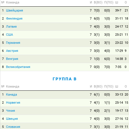
№
Команда
И
В(ВО)
П(ПО)
Ш
О
1
Швейцария
7
7(0)
0(0)
39-7
21
2
Финляндия
7
6(0)
1(0)
31-11
18
3
Латвия
7
4(0)
3(0)
24-17
12
4
США
7
3(1)
3(0)
25-21
11
5
Германия
7
3(0)
3(1)
23-22
10
6
Австрия
7
3(0)
4(0)
17-29
9
7
Венгрия
7
1(0)
6(0)
14-38
3
8
Великобритания
7
0(0)
7(0)
7-35
0
ГРУППА B
№
Команда
И
В(ВО)
П(ПО)
Ш
О
1
Канада
7
6(1)
0(0)
33-13
20
2
Норвегия
7
4(1)
1(1)
25-14
15
3
Чехия
7
4(0)
2(1)
19-17
13
4
Швеция
7
4(0)
3(0)
27-16
12
5
Словакия
7
3(1)
3(0)
21-19
11