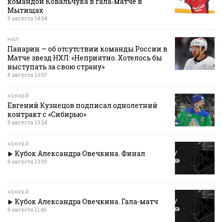
командой Ковальчука в гала‑матче в
Мытищах
8 августа 14:04
НХЛ
Панарин — об отсутствии команды России в
Матче звезд НХЛ: «Неприятно. Хотелось бы
выступать за свою страну»
8 августа 13:57
ХОККЕЙ
Евгений Кузнецов подписал однолетний
контракт с «Сибирью»
8 августа 13:24
ХОККЕЙ
Кубок Александра Овечкина. Финал
8 августа 13:05
ХОККЕЙ
Кубок Александра Овечкина. Гала-матч
8 августа 11:45