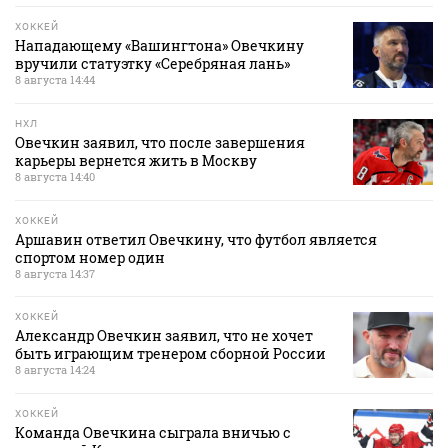
ХОККЕЙ
Нападающему «Вашингтона» Овечкину
вручили статуэтку «Серебряная лань»
8 августа 14:44
НХЛ
Овечкин заявил, что после завершения
карьеры вернется жить в Москву
8 августа 14:40
ХОККЕЙ
Аршавин ответил Овечкину, что футбол является
спортом номер один
8 августа 14:37
ХОККЕЙ
Александр Овечкин заявил, что не хочет
быть играющим тренером сборной России
8 августа 14:24
ХОККЕЙ
Команда Овечкина сыграла вничью с