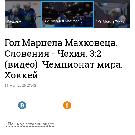
3:2. Марцел Махковец
Анже Куральт
1:0. Матиц Тёрёк
Гол Марцела Махковеца.
Словения - Чехия. 3:2
(видео). Чемпионат мира.
Хоккей
16 мая 2026 23:42
R
Y
HTML-код вставки видео