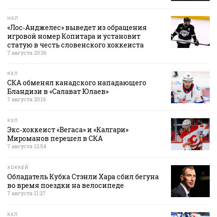
НХЛ
«Лос‑Анджелес» выведет из обращения
игровой номер Копитара и установит
статую в честь словенского хоккеиста
7 августа 20:36
КХЛ
СКА обменял канадского нападающего
Бландизи в «Салават Юлаев»
7 августа 20:16
КХЛ
Экс‑хоккеист «Вегаса» и «Калгари»
Мироманов перешел в СКА
7 августа 12:54
ХОККЕЙ
Обладатель Кубка Стэнли Хара сбил бегуна
во время поездки на велосипеде
7 августа 11:27
КХЛ