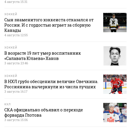
4 августа 15:31
ХОККЕЙ
Сын знаменитого хоккеиста отказался от
России. И с гордостью играет за сборную
Канады
4 августа 12:55
ХОККЕЙ
В возрасте 19 лет умер воспитанник
«Салавата Юлаева» Ханов
3 августа 23:46
ХОККЕЙ
В НХЛ грубо обесценили величие Овечкина.
Россиянина вычеркнули из числа лучших
3 августа 16:17
КХЛ
СКА официально объявил о переходе
форварда Глотова
3 августа 15:06