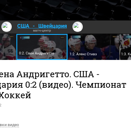
США
-
Швейцария
матч-центр
0:2. Свен Андригетто
1:2. Алекс Стивз
1:3. К
ена Андригетто. США -
рия 0:2 (видео). Чемпионат
 Хоккей
2
вки видео