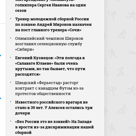
голкипера Сергея Иванова на один
сезон
Тренер молодежной сборной России
по хоккею Андрей Миронов назначен
на пост главного тренера «Сочи»
Олимпийский чемпион Широков
возглавил селекционную службу
«Сибири»
Евгений Кузнецов: «Эти полгода в
«Салавате Юлаеве» были очень
крутыми, но так бывает, что пути
расходятся»
Шведский «Ферьестад» расторг
контракт с канадцем Футом из‑за
протестов общественности
Известного российского вратаря не
стало в 39 лет. У Алексея остались три
дочери
«Без России это не хоккей!» На Западе
в ярости из-за дискриминации нашей
сборной