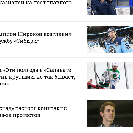
азначен на пост главного
пион Широков возглавил
ужбу «Сибири»
 «Эти полгода в «Салавате
нь крутыми, но так бывает,
ся»
тад» расторг контракт с
з‑за протестов