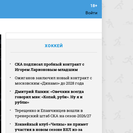
Войти
ХОККЕЙ
СКА подписал пробный контракт с
Игорем Ларионовым‑младшим
Ожиганов заключил новый контракт с
московским «Динамо» до 2028 года
Дмитрий Яшкин: «Овечкин всегда
говорил мне: «Копай, руби». Ну я и
рублю»
Терещенко и Епанчинцев вошли в
тренерский штаб СКА на сезон‑2026/27
Хоккейный клуб «Челны» не примет
участия в новом сезоне ВХЛ из‑за