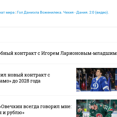
нат мира
:
Гол Даниэла Воженилека. Чехия - Дания. 2:0 (видео).
й
обный контракт с Игорем Ларионовым‑младшим
ил новый контракт с
мо» до 2028 года
Овечкин всегда говорил мне:
 я и рублю»