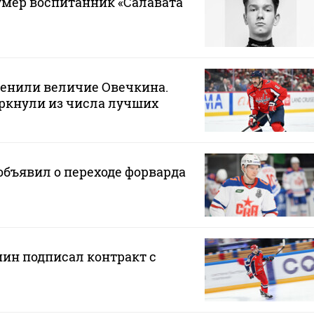
 умер воспитанник «Салавата
ценили величие Овечкина.
ркнули из числа лучших
бъявил о переходе форварда
н подписал контракт с