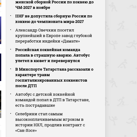
женской сборной России по хоккею до
ЧМ‑2027 в ноябре
IIHF не допустила сборную России по
хоккею до чемпионата мира‑2027
Александр Овечкин посетил
крупнейший в Европе завод глубокой
переработки индейки «Дамате»
Российская хоккейная команда
попала в страшную аварию. Автобус
улетел в кювет и перевернулся
В Минспорте Татарстана рассказали о
характере травм
госпитализированных хоккеистов
после ДТП
Автобус с детской хоккейной
командой попал в ДТП в Татарстане,
есть пострадавшие
Селебрини стал самым
высокооплачиваемым игроком в
истории НХЛ, продлив контракт с
«Сан‑Хосе»