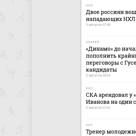
НХЛ
Двое россиян вош
нападающих НХЛ
3 августа 07:40
ХОККЕЙ
«Динамо» до нача
пополнить крайн
переговоры с Гусе
кандидаты
2 августа 20:16
КХЛ
СКА арендовал у 
Иванова на один 
2 августа 11:14
КХЛ
Тренер молодежно