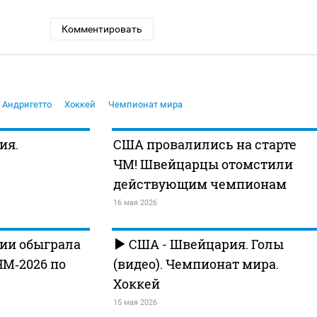
Комментировать
 Андригетто
Хоккей
Чемпионат мира
ия.
США провалились на старте
ЧМ! Швейцарцы отомстили
действующим чемпионам
16 мая 2026
ии обыграла
США - Швейцария. Голы
ЧМ‑2026 по
(видео). Чемпионат мира.
Хоккей
15 мая 2026