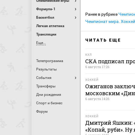
Олимпийские игры
Формула-1
Ранее в рубрике
Чемпио
Баскетбол
Чемпионат мира. Хокке
Легкая атлетика
Трансляции
ЧИТАТЬ ЕЩЕ
Еще...
КХЛ
СКА подписал пр
Телепрограмма
6 августа 17:26
Результаты
События
ХОККЕЙ
Ожиганов заключ
Трансферы
московским «Дина
Дни рождения
6 августа 14:26
Спорт и бизнес
Форум
ХОККЕЙ
Дмитрий Яшкин: «
«Копай, руби». Ну