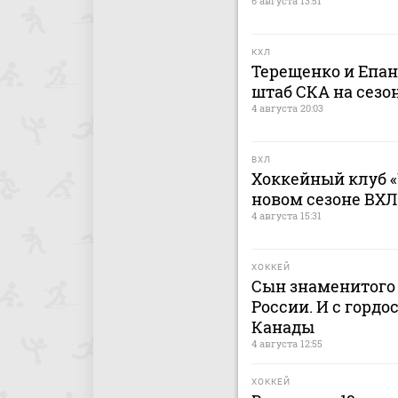
6 августа 13:51
КХЛ
Терещенко и Епа
штаб СКА на сезон
4 августа 20:03
ВХЛ
Хоккейный клуб «
новом сезоне ВХЛ
4 августа 15:31
ХОККЕЙ
Сын знаменитого 
России. И с гордо
Канады
4 августа 12:55
ХОККЕЙ