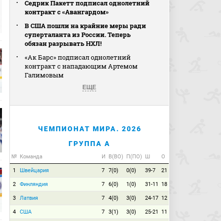
Седрик Пакетт подписал однолетний
контракт с «Авангардом»
В США пошли на крайние меры ради
суперталанта из России. Теперь
обязан разрывать НХЛ!
«Ак Барс» подписал однолетний
контракт с нападающим Артемом
Галимовым
ЕЩЕ
ЧЕМПИОНАТ МИРА. 2026
ГРУППА A
№
Команда
И
В(ВО)
П(ПО)
Ш
О
1
Швейцария
7
7(0)
0(0)
39-7
21
2
Финляндия
7
6(0)
1(0)
31-11
18
3
Латвия
7
4(0)
3(0)
24-17
12
4
США
7
3(1)
3(0)
25-21
11