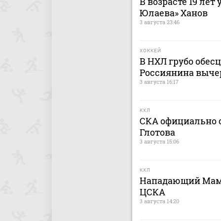
В возрасте 19 лет
Юлаева» Ханов
3 августа 23:46
ХОККЕЙ
В НХЛ грубо обес
Россиянина выче
3 августа 16:17
КХЛ
СКА официально о
Глотова
3 августа 15:06
КХЛ
Нападающий Мами
ЦСКА
3 августа 14:20