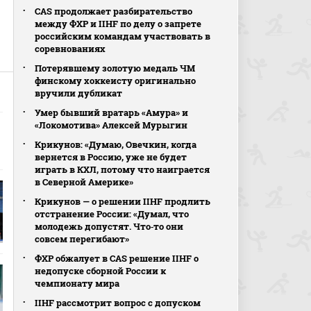
CAS продолжает разбирательство
между ФХР и IIHF по делу о запрете
российским командам участвовать в
соревнованиях
Потерявшему золотую медаль ЧМ
финскому хоккеисту оригинально
вручили дубликат
Умер бывший вратарь «Амура» и
«Локомотива» Алексей Мурыгин
Крикунов: «Думаю, Овечкин, когда
вернется в Россию, уже не будет
играть в КХЛ, потому что наиграется
в Северной Америке»
Крикунов — о решении IIHF продлить
отстранение России: «Думал, что
молодежь допустят. Что‑то они
совсем перегибают»
ФХР обжалует в CAS решение IIHF о
недопуске сборной России к
чемпионату мира
IIHF рассмотрит вопрос с допуском