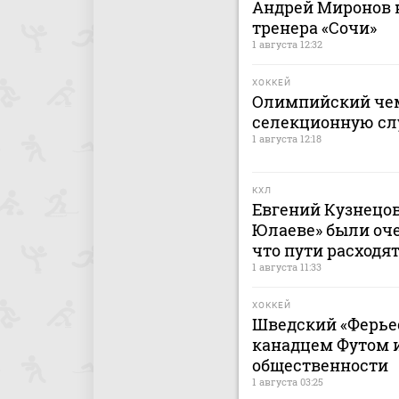
Андрей Миронов н
тренера «Сочи»
1 августа 12:32
ХОККЕЙ
Олимпийский чем
селекционную сл
1 августа 12:18
КХЛ
Евгений Кузнецов:
Юлаеве» были оче
что пути расходят
1 августа 11:33
ХОККЕЙ
Шведский «Ферьес
канадцем Футом и
общественности
1 августа 03:25