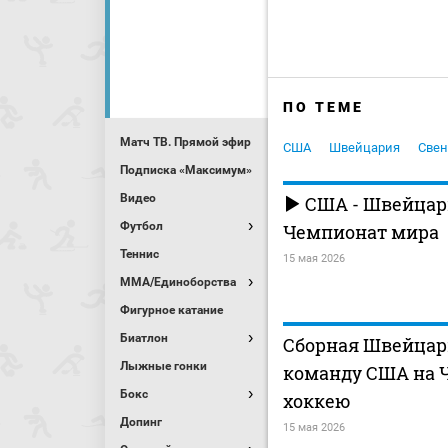
ПО ТЕМЕ
Матч ТВ. Прямой эфир
США
Швейцария
Свен
Подписка «Максимум»
Видео
США - Швейцар
Футбол
Чемпионат мира
Теннис
15 мая 2026
MMA/Единоборства
Фигурное катание
Биатлон
Сборная Швейцар
Лыжные гонки
команду США на 
Бокс
хоккею
Допинг
15 мая 2026