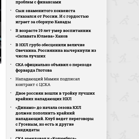
проблем с финансами
Сын знаменитого хоккеиста
отказался от России. И с гордостью
играет за сборную Канады
В возрасте 19 лет умер воспитанник
«Салавата Юлаева» Ханов
В НХЛ грубо обесценили величие
Овечкина. Россиянина вычеркнули из
числа лучших
ен Ягер
СКА официально объявил о переходе
форварда Глотова
Нападающий Мамин подписал
контракт с ЦСКА
Двое россиян вошли в тройку лучших
крайних нападающих НХЛ
«Динамо» до начала сезона КХЛ
должен пополнить крайний
нападающий. Клуб ведет переговоры
с Гусевым, но есть и другие
кандидаты
СКА арендовал у «Коламбуса»