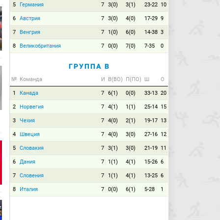
5
Германия
7
3(0)
3(1)
23-22
10
6
Австрия
7
3(0)
4(0)
17-29
9
7
Венгрия
7
1(0)
6(0)
14-38
3
8
Великобритания
7
0(0)
7(0)
7-35
0
ГРУППА B
№
Команда
И
В(ВО)
П(ПО)
Ш
О
1
Канада
7
6(1)
0(0)
33-13
20
2
Норвегия
7
4(1)
1(1)
25-14
15
3
Чехия
7
4(0)
2(1)
19-17
13
4
Швеция
7
4(0)
3(0)
27-16
12
5
Словакия
7
3(1)
3(0)
21-19
11
6
Дания
7
1(1)
4(1)
15-26
6
7
Словения
7
1(1)
4(1)
13-25
6
8
Италия
7
0(0)
6(1)
5-28
1