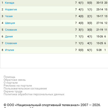
1
Канада
7
6(1)
0(0)
33-13
20
2
Норвегия
7
4(1)
1(1)
25-14
15
3
Чехия
7
4(0)
2(1)
19-17
13
4
Швеция
7
4(0)
3(0)
27-16
12
5
Словакия
7
3(1)
3(0)
21-19
11
6
Дания
7
1(1)
4(1)
15-26
6
7
Словения
7
1(1)
4(1)
13-25
6
8
Италия
7
0(0)
6(1)
5-28
1
Помощь
Обратная связь
О портале
Реклама на портале
Пользовательское соглашение
Охрана труда
Политика обработки персональных данных
© ООО «Национальный спортивный телеканал» 2007 — 2026.