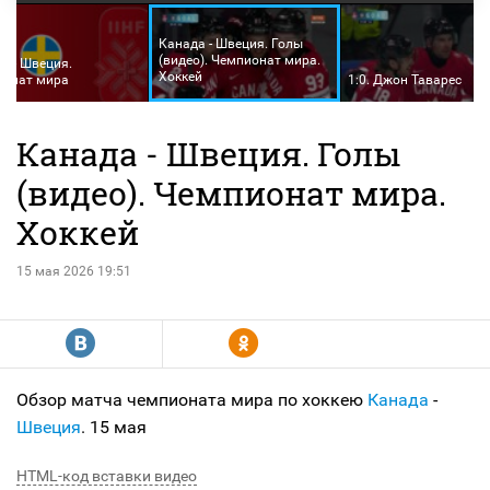
Канада - Швеция. Голы
(видео). Чемпионат мира.
а - Швеция.
Хоккей
ионат мира
1:0. Джон Таварес
Канада - Швеция. Голы
(видео). Чемпионат мира.
Хоккей
15 мая 2026 19:51
R
Y
Обзор матча чемпионата мира по хоккею
Канада
-
Швеция
. 15 мая
HTML-код вставки видео