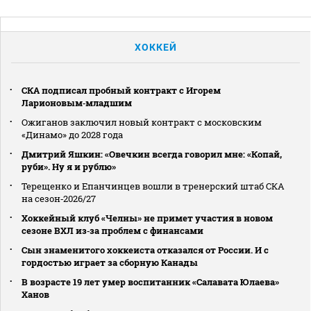
ХОККЕЙ
СКА подписал пробный контракт с Игорем
Ларионовым‑младшим
Ожиганов заключил новый контракт с московским
«Динамо» до 2028 года
Дмитрий Яшкин: «Овечкин всегда говорил мне: «Копай,
руби». Ну я и рублю»
Терещенко и Епанчинцев вошли в тренерский штаб СКА
на сезон‑2026/27
Хоккейный клуб «Челны» не примет участия в новом
сезоне ВХЛ из‑за проблем с финансами
Сын знаменитого хоккеиста отказался от России. И с
гордостью играет за сборную Канады
В возрасте 19 лет умер воспитанник «Салавата Юлаева»
Ханов