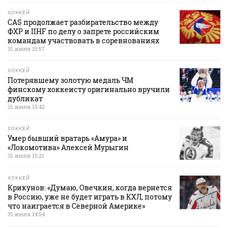
ХОККЕЙ
CAS продолжает разбирательство между
ФХР и IIHF по делу о запрете российским
командам участвовать в соревнованиях
31 июля 15:57
ХОККЕЙ
Потерявшему золотую медаль ЧМ
финскому хоккеисту оригинально вручили
дубликат
31 июля 15:42
ХОККЕЙ
Умер бывший вратарь «Амура» и
«Локомотива» Алексей Мурыгин
31 июля 15:21
ХОККЕЙ
Крикунов: «Думаю, Овечкин, когда вернется
в Россию, уже не будет играть в КХЛ, потому
что наиграется в Северной Америке»
31 июля 14:54