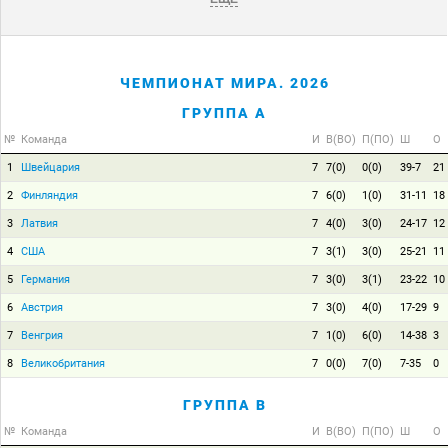
ЧЕМПИОНАТ МИРА. 2026
ГРУППА A
№
Команда
И
В(ВО)
П(ПО)
Ш
О
1
Швейцария
7
7(0)
0(0)
39-7
21
2
Финляндия
7
6(0)
1(0)
31-11
18
3
Латвия
7
4(0)
3(0)
24-17
12
4
США
7
3(1)
3(0)
25-21
11
5
Германия
7
3(0)
3(1)
23-22
10
6
Австрия
7
3(0)
4(0)
17-29
9
7
Венгрия
7
1(0)
6(0)
14-38
3
8
Великобритания
7
0(0)
7(0)
7-35
0
ГРУППА B
№
Команда
И
В(ВО)
П(ПО)
Ш
О