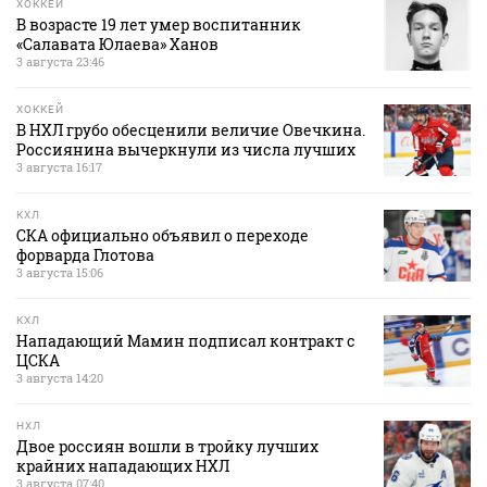
ХОККЕЙ
В возрасте 19 лет умер воспитанник
«Салавата Юлаева» Ханов
3 августа 23:46
ХОККЕЙ
В НХЛ грубо обесценили величие Овечкина.
Россиянина вычеркнули из числа лучших
3 августа 16:17
КХЛ
СКА официально объявил о переходе
форварда Глотова
3 августа 15:06
КХЛ
Нападающий Мамин подписал контракт с
ЦСКА
3 августа 14:20
НХЛ
Двое россиян вошли в тройку лучших
крайних нападающих НХЛ
3 августа 07:40