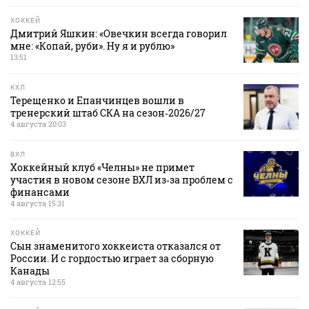
ХОККЕЙ
Дмитрий Яшкин: «Овечкин всегда говорил
мне: «Копай, руби». Ну я и рублю»
13:51
КХЛ
Терещенко и Епанчинцев вошли в
тренерский штаб СКА на сезон‑2026/27
4 августа 20:03
ВХЛ
Хоккейный клуб «Челны» не примет
участия в новом сезоне ВХЛ из‑за проблем с
финансами
4 августа 15:31
ХОККЕЙ
Сын знаменитого хоккеиста отказался от
России. И с гордостью играет за сборную
Канады
4 августа 12:55