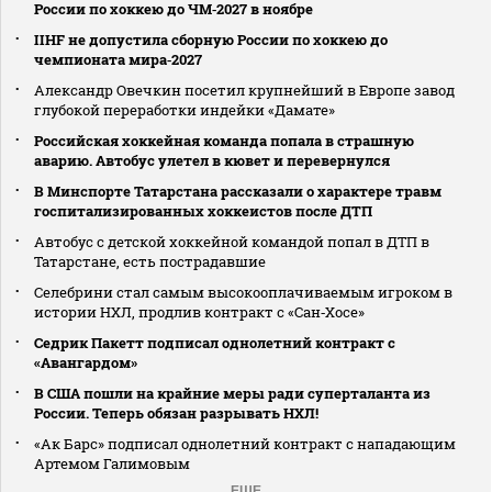
России по хоккею до ЧМ‑2027 в ноябре
IIHF не допустила сборную России по хоккею до
чемпионата мира‑2027
Александр Овечкин посетил крупнейший в Европе завод
глубокой переработки индейки «Дамате»
Российская хоккейная команда попала в страшную
аварию. Автобус улетел в кювет и перевернулся
В Минспорте Татарстана рассказали о характере травм
госпитализированных хоккеистов после ДТП
Автобус с детской хоккейной командой попал в ДТП в
Татарстане, есть пострадавшие
Селебрини стал самым высокооплачиваемым игроком в
истории НХЛ, продлив контракт с «Сан‑Хосе»
Седрик Пакетт подписал однолетний контракт с
«Авангардом»
В США пошли на крайние меры ради суперталанта из
России. Теперь обязан разрывать НХЛ!
«Ак Барс» подписал однолетний контракт с нападающим
Артемом Галимовым
ЕЩЕ