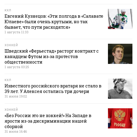
КХЛ
Евгений Кузнецов: «Эти полгода в «Салавате
Юлаеве» были очень крутыми, но так
бывает, что пути расходятся»
1 августа 11:33
ХОККЕЙ
Шведский «Ферьестад» расторг контракт с
канадцем Футом из‑за протестов
общественности
1 августа 03:25
КХЛ
Известного российского вратаря не стало в
39 лет. У Алексея остались три дочери
31 июля 19:02
ХОККЕЙ
«Без России это не хоккей!» На Западе в
ярости из-за дискриминации нашей
сборной
31 июля 16:46