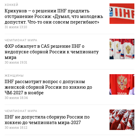
ХОККЕЙ
Крикунов — о решении IIHF продлить
отстранение России: «Думал, что молодежь
допустят. Что‑то они совсем перегибают»
31 июля 13:10
ЧЕМПИОНАТ МИРА
ФХР обжалует в CAS решение IIHF о
недопуске сборной России к чемпионату
мира
30 июля 19:31
ЖЕНЩИНЫ
IIHF рассмотрит вопрос с допуском
женской сборной России по хоккею до
ЧМ‑2027 в ноябре
30 июля 18:34
ЧЕМПИОНАТ МИРА
IIHF не допустила сборную России по
хоккею до чемпионата мира‑2027
30 июля 18:12