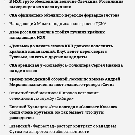
В НХЛ грубо обесценили величие Овечкина. Россиянина
вычеркнули из числа лучших
СКА официально объявил о переходе форварда Глотова
Нападающий Мамин подписал контракт с ЦСКА
Двое россиян вошли в тройку лучших крайних
нападающих НХЛ
«Динамо» до начала сезона КХЛ должен пополнить
крайний нападающий. Клуб ведет переговоры с
Гусевым, но есть и другие кандидаты
СКА арендовал у «Коламбуса» голкипера Сергея Иванова
на один сезон
Тренер молодежной сборной России по хоккею Андрей
Миронов назначен на пост главного тренера «Сочи»
Олимпийский чемпион Широков возглавил
селекционную службу «Сибири»
Евгений Кузнецов: «Эти полгода в «Салавате Юлаеве»
были очень крутыми, но так бывает, что пути
расходятся»
Шведский «Ферьестад» расторг контракт с канадцем
Футом из‑за протестов общественности