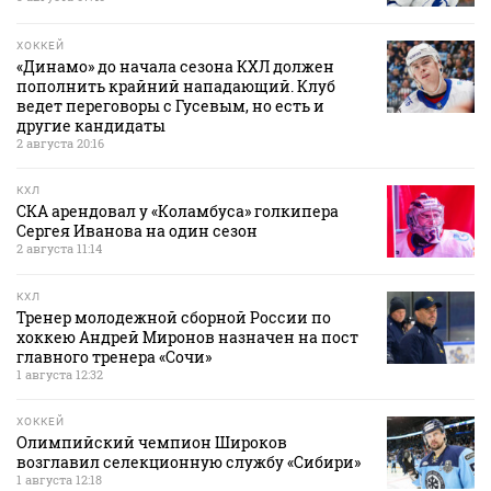
ХОККЕЙ
«Динамо» до начала сезона КХЛ должен
пополнить крайний нападающий. Клуб
ведет переговоры с Гусевым, но есть и
другие кандидаты
2 августа 20:16
КХЛ
СКА арендовал у «Коламбуса» голкипера
Сергея Иванова на один сезон
2 августа 11:14
КХЛ
Тренер молодежной сборной России по
хоккею Андрей Миронов назначен на пост
главного тренера «Сочи»
1 августа 12:32
ХОККЕЙ
Олимпийский чемпион Широков
возглавил селекционную службу «Сибири»
1 августа 12:18