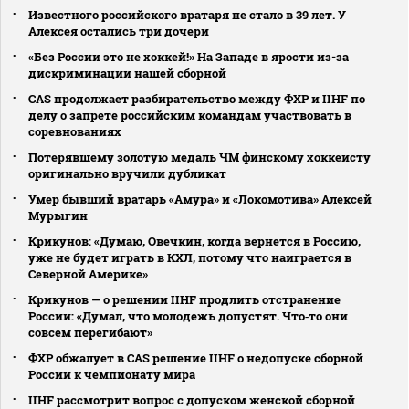
Известного российского вратаря не стало в 39 лет. У
Алексея остались три дочери
«Без России это не хоккей!» На Западе в ярости из-за
дискриминации нашей сборной
CAS продолжает разбирательство между ФХР и IIHF по
делу о запрете российским командам участвовать в
соревнованиях
Потерявшему золотую медаль ЧМ финскому хоккеисту
оригинально вручили дубликат
Умер бывший вратарь «Амура» и «Локомотива» Алексей
Мурыгин
Крикунов: «Думаю, Овечкин, когда вернется в Россию,
уже не будет играть в КХЛ, потому что наиграется в
Северной Америке»
Крикунов — о решении IIHF продлить отстранение
России: «Думал, что молодежь допустят. Что‑то они
совсем перегибают»
ФХР обжалует в CAS решение IIHF о недопуске сборной
России к чемпионату мира
IIHF рассмотрит вопрос с допуском женской сборной