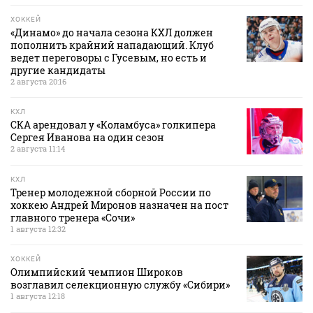
ХОККЕЙ
«Динамо» до начала сезона КХЛ должен
пополнить крайний нападающий. Клуб
ведет переговоры с Гусевым, но есть и
другие кандидаты
2 августа 20:16
КХЛ
СКА арендовал у «Коламбуса» голкипера
Сергея Иванова на один сезон
2 августа 11:14
КХЛ
Тренер молодежной сборной России по
хоккею Андрей Миронов назначен на пост
главного тренера «Сочи»
1 августа 12:32
ХОККЕЙ
Олимпийский чемпион Широков
возглавил селекционную службу «Сибири»
1 августа 12:18