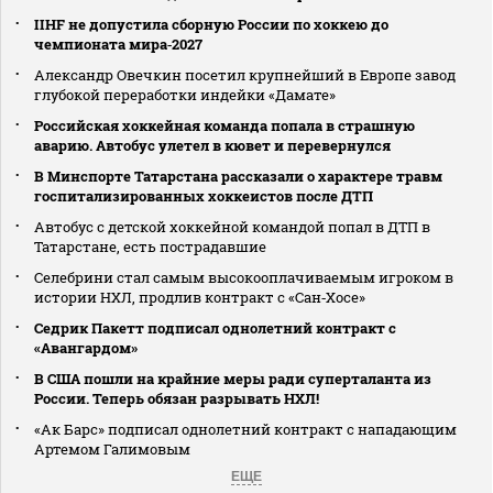
IIHF не допустила сборную России по хоккею до
чемпионата мира‑2027
Александр Овечкин посетил крупнейший в Европе завод
глубокой переработки индейки «Дамате»
Российская хоккейная команда попала в страшную
аварию. Автобус улетел в кювет и перевернулся
В Минспорте Татарстана рассказали о характере травм
госпитализированных хоккеистов после ДТП
Автобус с детской хоккейной командой попал в ДТП в
Татарстане, есть пострадавшие
Селебрини стал самым высокооплачиваемым игроком в
истории НХЛ, продлив контракт с «Сан‑Хосе»
Седрик Пакетт подписал однолетний контракт с
«Авангардом»
В США пошли на крайние меры ради суперталанта из
России. Теперь обязан разрывать НХЛ!
«Ак Барс» подписал однолетний контракт с нападающим
Артемом Галимовым
ЕЩЕ