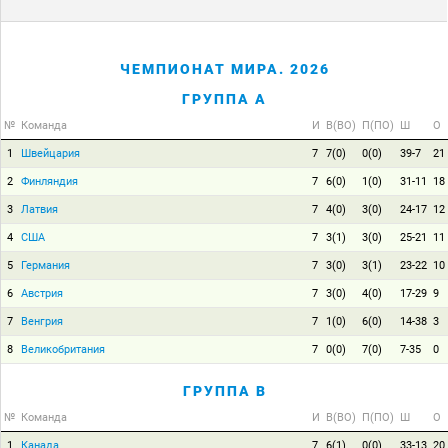
ЧЕМПИОНАТ МИРА. 2026
ГРУППА A
№
Команда
И
В(ВО)
П(ПО)
Ш
О
1
Швейцария
7
7(0)
0(0)
39-7
21
2
Финляндия
7
6(0)
1(0)
31-11
18
3
Латвия
7
4(0)
3(0)
24-17
12
4
США
7
3(1)
3(0)
25-21
11
5
Германия
7
3(0)
3(1)
23-22
10
6
Австрия
7
3(0)
4(0)
17-29
9
7
Венгрия
7
1(0)
6(0)
14-38
3
8
Великобритания
7
0(0)
7(0)
7-35
0
ГРУППА B
№
Команда
И
В(ВО)
П(ПО)
Ш
О
1
Канада
7
6(1)
0(0)
33-13
20