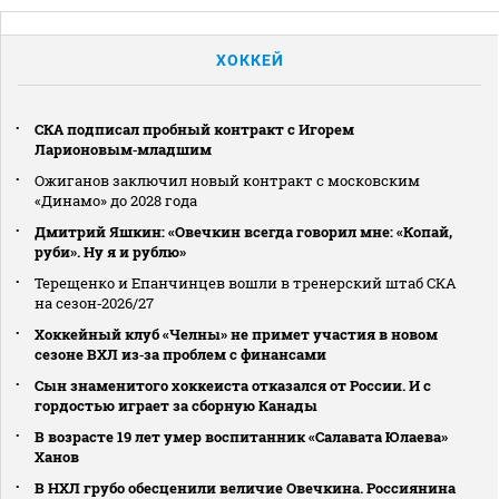
ХОККЕЙ
СКА подписал пробный контракт с Игорем
Ларионовым‑младшим
Ожиганов заключил новый контракт с московским
«Динамо» до 2028 года
Дмитрий Яшкин: «Овечкин всегда говорил мне: «Копай,
руби». Ну я и рублю»
Терещенко и Епанчинцев вошли в тренерский штаб СКА
на сезон‑2026/27
Хоккейный клуб «Челны» не примет участия в новом
сезоне ВХЛ из‑за проблем с финансами
Сын знаменитого хоккеиста отказался от России. И с
гордостью играет за сборную Канады
В возрасте 19 лет умер воспитанник «Салавата Юлаева»
Ханов
В НХЛ грубо обесценили величие Овечкина. Россиянина