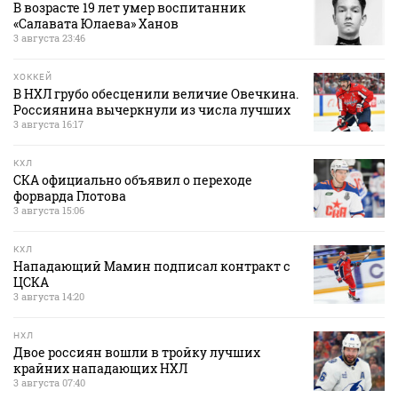
В возрасте 19 лет умер воспитанник
«Салавата Юлаева» Ханов
3 августа 23:46
ХОККЕЙ
В НХЛ грубо обесценили величие Овечкина.
Россиянина вычеркнули из числа лучших
3 августа 16:17
КХЛ
СКА официально объявил о переходе
форварда Глотова
3 августа 15:06
КХЛ
Нападающий Мамин подписал контракт с
ЦСКА
3 августа 14:20
НХЛ
Двое россиян вошли в тройку лучших
крайних нападающих НХЛ
3 августа 07:40