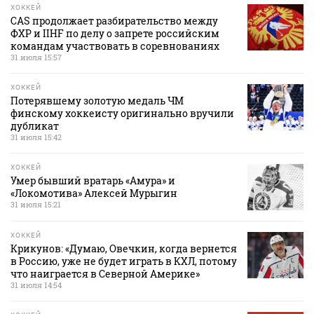
ХОККЕЙ
CAS продолжает разбирательство между
ФХР и IIHF по делу о запрете российским
командам участвовать в соревнованиях
31 июля 15:57
ХОККЕЙ
Потерявшему золотую медаль ЧМ
финскому хоккеисту оригинально вручили
дубликат
31 июля 15:42
ХОККЕЙ
Умер бывший вратарь «Амура» и
«Локомотива» Алексей Мурыгин
31 июля 15:21
ХОККЕЙ
Крикунов: «Думаю, Овечкин, когда вернется
в Россию, уже не будет играть в КХЛ, потому
что наиграется в Северной Америке»
31 июля 14:54