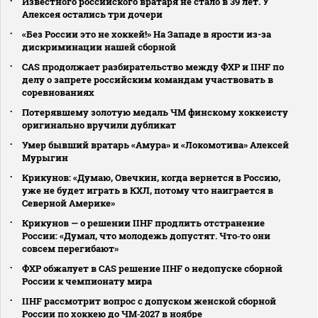
Известного российского вратаря не стало в 39 лет. У
Алексея остались три дочери
«Без России это не хоккей!» На Западе в ярости из-за
дискриминации нашей сборной
CAS продолжает разбирательство между ФХР и IIHF по
делу о запрете российским командам участвовать в
соревнованиях
Потерявшему золотую медаль ЧМ финскому хоккеисту
оригинально вручили дубликат
Умер бывший вратарь «Амура» и «Локомотива» Алексей
Мурыгин
Крикунов: «Думаю, Овечкин, когда вернется в Россию,
уже не будет играть в КХЛ, потому что наиграется в
Северной Америке»
Крикунов — о решении IIHF продлить отстранение
России: «Думал, что молодежь допустят. Что‑то они
совсем перегибают»
ФХР обжалует в CAS решение IIHF о недопуске сборной
России к чемпионату мира
IIHF рассмотрит вопрос с допуском женской сборной
России по хоккею до ЧМ‑2027 в ноябре