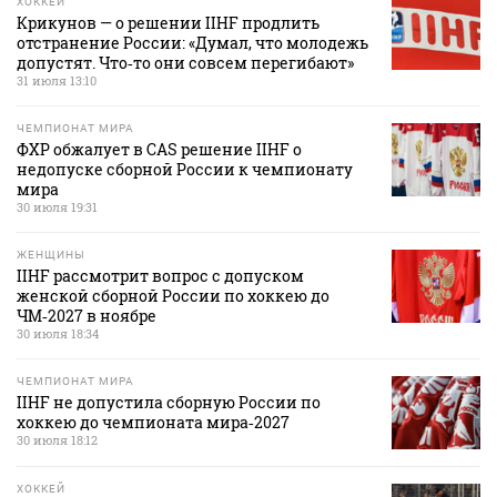
ХОККЕЙ
Крикунов — о решении IIHF продлить
отстранение России: «Думал, что молодежь
допустят. Что‑то они совсем перегибают»
31 июля 13:10
ЧЕМПИОНАТ МИРА
ФХР обжалует в CAS решение IIHF о
недопуске сборной России к чемпионату
мира
30 июля 19:31
ЖЕНЩИНЫ
IIHF рассмотрит вопрос с допуском
женской сборной России по хоккею до
ЧМ‑2027 в ноябре
30 июля 18:34
ЧЕМПИОНАТ МИРА
IIHF не допустила сборную России по
хоккею до чемпионата мира‑2027
30 июля 18:12
ХОККЕЙ