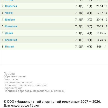
2
Норвегия
7
4(1)
1(1)
25-14
15
3
Чехия
7
4(0)
2(1)
19-17
13
4
Швеция
7
4(0)
3(0)
27-16
12
5
Словакия
7
3(1)
3(0)
21-19
11
6
Дания
7
1(1)
4(1)
15-26
6
7
Словения
7
1(1)
4(1)
13-25
6
8
Италия
7
0(0)
6(1)
5-28
1
Помощь
Обратная связь
О портале
Реклама на портале
Пользовательское соглашение
Охрана труда
Политика обработки персональных данных
© ООО «Национальный спортивный телеканал» 2007 — 2026.
Для лиц старше 18 лет