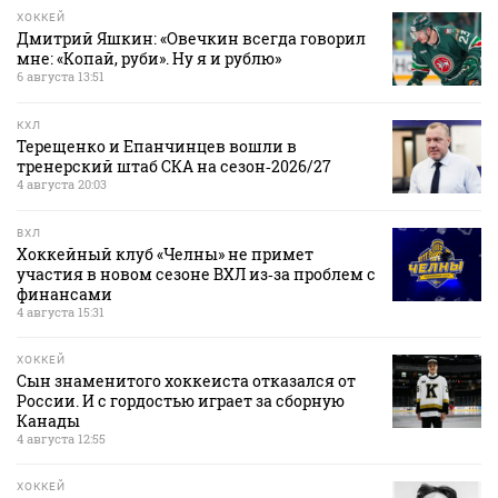
ХОККЕЙ
Дмитрий Яшкин: «Овечкин всегда говорил
мне: «Копай, руби». Ну я и рублю»
6 августа 13:51
КХЛ
Терещенко и Епанчинцев вошли в
тренерский штаб СКА на сезон‑2026/27
4 августа 20:03
ВХЛ
Хоккейный клуб «Челны» не примет
участия в новом сезоне ВХЛ из‑за проблем с
финансами
4 августа 15:31
ХОККЕЙ
Сын знаменитого хоккеиста отказался от
России. И с гордостью играет за сборную
Канады
4 августа 12:55
ХОККЕЙ