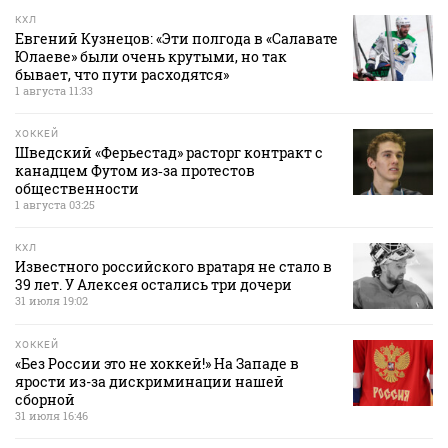
КХЛ
Евгений Кузнецов: «Эти полгода в «Салавате
Юлаеве» были очень крутыми, но так
бывает, что пути расходятся»
1 августа 11:33
ХОККЕЙ
Шведский «Ферьестад» расторг контракт с
канадцем Футом из‑за протестов
общественности
1 августа 03:25
КХЛ
Известного российского вратаря не стало в
39 лет. У Алексея остались три дочери
31 июля 19:02
ХОККЕЙ
«Без России это не хоккей!» На Западе в
ярости из-за дискриминации нашей
сборной
31 июля 16:46