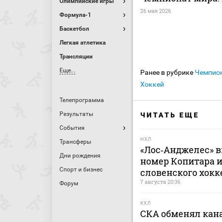
Олимпийские игры
26 мая 2026
Формула-1
Баскетбол
Легкая атлетика
Трансляции
Еще...
Ранее в рубрике
Чемпио
Хоккей
Телепрограмма
Результаты
ЧИТАТЬ ЕЩЕ
События
НХЛ
Трансферы
«Лос‑Анджелес» в
Дни рождения
номер Копитара и
Спорт и бизнес
словенского хокк
7 августа 20:36
Форум
КХЛ
СКА обменял кан