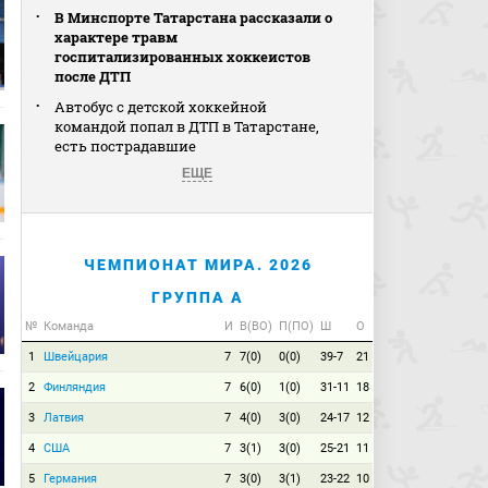
В Минспорте Татарстана рассказали о
характере травм
госпитализированных хоккеистов
после ДТП
Автобус с детской хоккейной
командой попал в ДТП в Татарстане,
есть пострадавшие
ЕЩЕ
ЧЕМПИОНАТ МИРА. 2026
ГРУППА A
№
Команда
И
В(ВО)
П(ПО)
Ш
О
1
Швейцария
7
7(0)
0(0)
39-7
21
2
Финляндия
7
6(0)
1(0)
31-11
18
3
Латвия
7
4(0)
3(0)
24-17
12
4
США
7
3(1)
3(0)
25-21
11
5
Германия
7
3(0)
3(1)
23-22
10