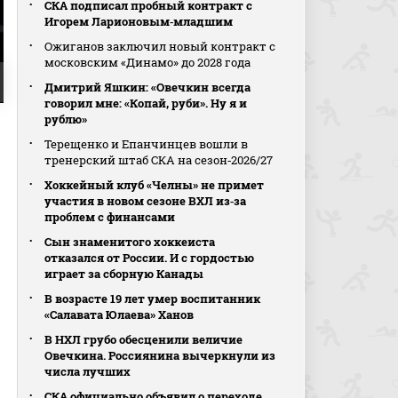
СКА подписал пробный контракт с
Игорем Ларионовым‑младшим
Ожиганов заключил новый контракт с
московским «Динамо» до 2028 года
Дмитрий Яшкин: «Овечкин всегда
говорил мне: «Копай, руби». Ну я и
рублю»
Терещенко и Епанчинцев вошли в
тренерский штаб СКА на сезон‑2026/27
Хоккейный клуб «Челны» не примет
участия в новом сезоне ВХЛ из‑за
проблем с финансами
Сын знаменитого хоккеиста
отказался от России. И с гордостью
играет за сборную Канады
В возрасте 19 лет умер воспитанник
«Салавата Юлаева» Ханов
В НХЛ грубо обесценили величие
Овечкина. Россиянина вычеркнули из
числа лучших
СКА официально объявил о переходе