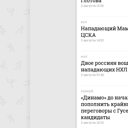
Глотова
3 августа 15:06
КХЛ
Нападающий Мами
ЦСКА
3 августа 14:20
НХЛ
Двое россиян вош
нападающих НХЛ
3 августа 07:40
ХОККЕЙ
«Динамо» до нача
пополнить крайн
переговоры с Гусе
кандидаты
2 августа 20:16