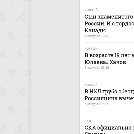
ХОККЕЙ
Сын знаменитого 
России. И с гордо
Канады
4 августа 12:55
ХОККЕЙ
В возрасте 19 лет
Юлаева» Ханов
3 августа 23:46
ХОККЕЙ
В НХЛ грубо обес
Россиянина выче
3 августа 16:17
КХЛ
СКА официально о