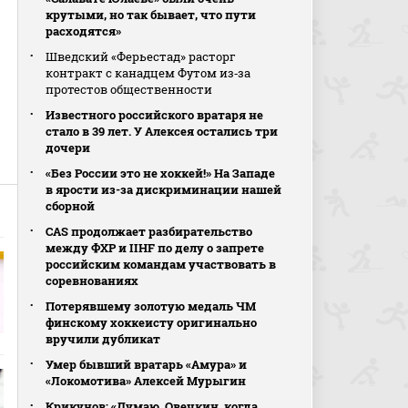
крутыми, но так бывает, что пути
расходятся»
Шведский «Ферьестад» расторг
контракт с канадцем Футом из‑за
протестов общественности
Известного российского вратаря не
стало в 39 лет. У Алексея остались три
дочери
«Без России это не хоккей!» На Западе
в ярости из-за дискриминации нашей
сборной
CAS продолжает разбирательство
между ФХР и IIHF по делу о запрете
российским командам участвовать в
соревнованиях
Потерявшему золотую медаль ЧМ
финскому хоккеисту оригинально
вручили дубликат
Умер бывший вратарь «Амура» и
«Локомотива» Алексей Мурыгин
Крикунов: «Думаю, Овечкин, когда