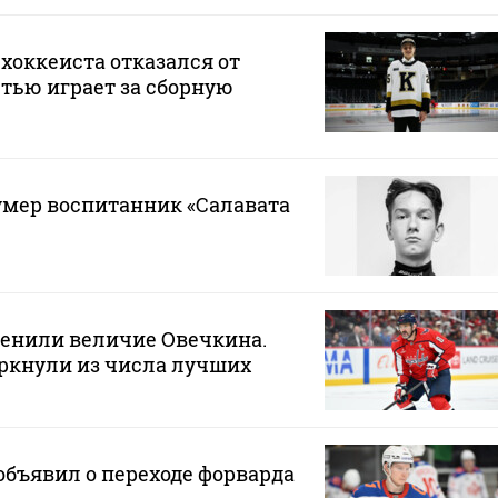
хоккеиста отказался от
стью играет за сборную
 умер воспитанник «Салавата
ценили величие Овечкина.
ркнули из числа лучших
бъявил о переходе форварда