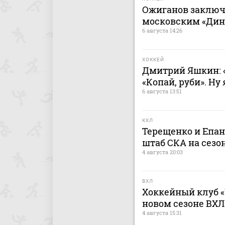
Ожиганов заключ
московским «Дина
6 августа 14:26
ХОККЕЙ
Дмитрий Яшкин: «
«Копай, руби». Ну
6 августа 13:51
КХЛ
Терещенко и Епа
штаб СКА на сезон
4 августа 20:03
ВХЛ
Хоккейный клуб «
новом сезоне ВХЛ
4 августа 15:31