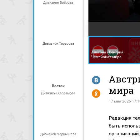
Дивизион Боброва
Дивизион Тарасова
Австрия - Венгрия.
Чемпионат мира
Австр
R
Восток
мира
Y
Дивизион Харламова
17 мая 2026 17:1
Редакция тел
быть исполь
организаций,
Дивизион Чернышева