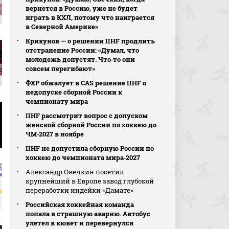
вернется в Россию, уже не будет
играть в КХЛ, потому что наиграется
в Северной Америке»
Крикунов — о решении IIHF продлить
отстранение России: «Думал, что
молодежь допустят. Что‑то они
совсем перегибают»
ФХР обжалует в CAS решение IIHF о
недопуске сборной России к
чемпионату мира
IIHF рассмотрит вопрос с допуском
женской сборной России по хоккею до
ЧМ‑2027 в ноябре
IIHF не допустила сборную России по
хоккею до чемпионата мира‑2027
Александр Овечкин посетил
крупнейший в Европе завод глубокой
переработки индейки «Дамате»
Российская хоккейная команда
попала в страшную аварию. Автобус
улетел в кювет и перевернулся