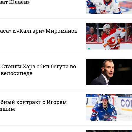
ват Юлаев»
гаса» и «Калгари» Мироманов
 Стэнли Хара сбил бегуна во
 велосипеде
обный контракт с Игорем
адшим