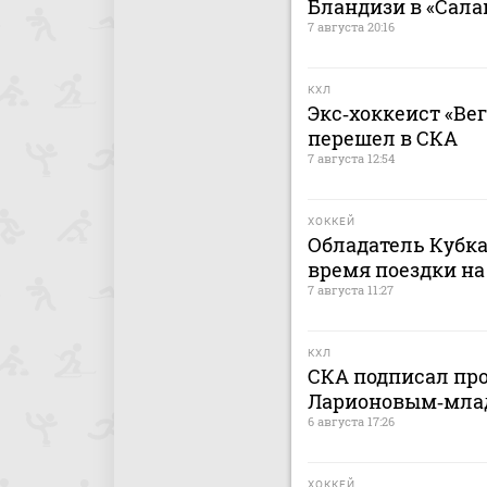
Бландизи в «Сала
7 августа 20:16
КХЛ
Экс‑хоккеист «Ве
перешел в СКА
7 августа 12:54
ХОККЕЙ
Обладатель Кубка
время поездки на
7 августа 11:27
КХЛ
СКА подписал пр
Ларионовым‑мл
6 августа 17:26
ХОККЕЙ