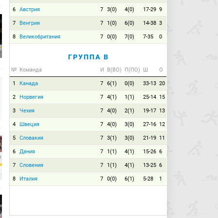
6
Австрия
7
3(0)
4(0)
17-29
9
7
Венгрия
7
1(0)
6(0)
14-38
3
8
Великобритания
7
0(0)
7(0)
7-35
0
ГРУППА B
№
Команда
И
В(ВО)
П(ПО)
Ш
О
1
Канада
7
6(1)
0(0)
33-13
20
2
Норвегия
7
4(1)
1(1)
25-14
15
3
Чехия
7
4(0)
2(1)
19-17
13
4
Швеция
7
4(0)
3(0)
27-16
12
5
Словакия
7
3(1)
3(0)
21-19
11
6
Дания
7
1(1)
4(1)
15-26
6
7
Словения
7
1(1)
4(1)
13-25
6
8
Италия
7
0(0)
6(1)
5-28
1