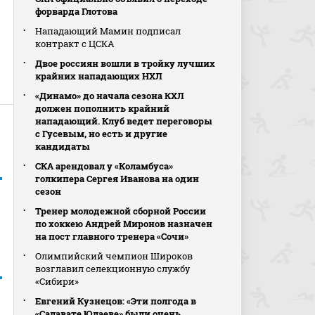
форварда Глотова
Нападающий Мамин подписал
контракт с ЦСКА
Двое россиян вошли в тройку лучших
крайних нападающих НХЛ
«Динамо» до начала сезона КХЛ
должен пополнить крайний
нападающий. Клуб ведет переговоры
с Гусевым, но есть и другие
кандидаты
СКА арендовал у «Коламбуса»
голкипера Сергея Иванова на один
сезон
Тренер молодежной сборной России
по хоккею Андрей Миронов назначен
на пост главного тренера «Сочи»
Олимпийский чемпион Широков
возглавил селекционную службу
«Сибири»
Евгений Кузнецов: «Эти полгода в
«Салавате Юлаеве» были очень