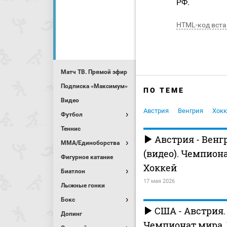
РФ.
HTML-код вста
Матч ТВ. Прямой эфир
Подписка «Максимум»
ПО ТЕМЕ
Видео
Австрия
Венгрия
Хок
Футбол
Теннис
Австрия - Венг
MMA/Единоборства
(видео). Чемпион
Фигурное катание
Хоккей
Биатлон
17 мая 2026
Лыжные гонки
Бокс
США - Австрия. 
Допинг
Чемпионат мира.