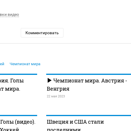
вки видео
Комментировать
кей
Чемпионат мира
рия. Голы
Чемпионат мира. Австрия -
ат мира.
Венгрия
22 мая 2023
Голы (видео).
Швеция и США стали
 Хоккей
последними