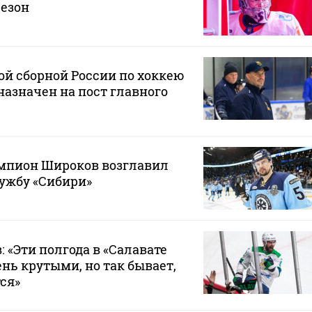
сезон
й сборной России по хоккею
азначен на пост главного
пион Широков возглавил
ужбу «Сибири»
 «Эти полгода в «Салавате
нь крутыми, но так бывает,
ся»