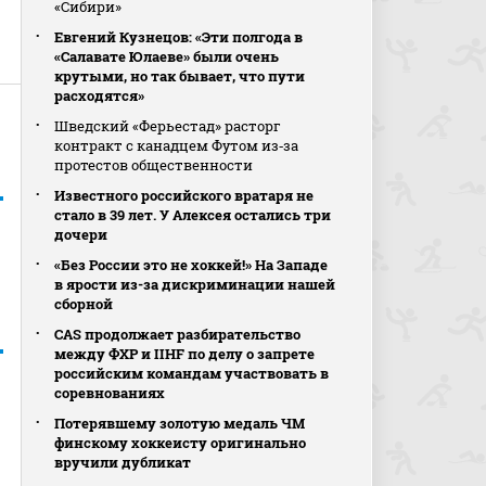
«Сибири»
Евгений Кузнецов: «Эти полгода в
«Салавате Юлаеве» были очень
крутыми, но так бывает, что пути
расходятся»
Шведский «Ферьестад» расторг
контракт с канадцем Футом из‑за
протестов общественности
Известного российского вратаря не
стало в 39 лет. У Алексея остались три
дочери
«Без России это не хоккей!» На Западе
в ярости из-за дискриминации нашей
сборной
CAS продолжает разбирательство
между ФХР и IIHF по делу о запрете
российским командам участвовать в
соревнованиях
Потерявшему золотую медаль ЧМ
финскому хоккеисту оригинально
вручили дубликат