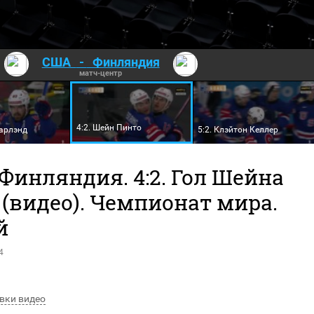
США
-
Финляндия
матч-центр
4:2. Шейн Пинто
Гарлэнд
5:2. Клэйтон Келлер
Финляндия. 4:2. Гол Шейна
(видео). Чемпионат мира.
й
4
вки видео