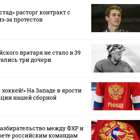
тад» расторг контракт с
з‑за протестов
ского вратаря не стало в 39
тались три дочери
е хоккей!» На Западе в ярости
ации нашей сборной
азбирательство между ФХР и
апрете российским командам