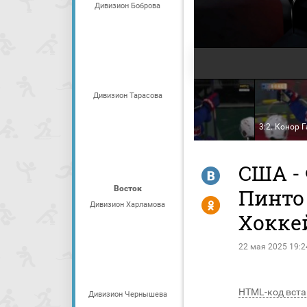
Дивизион Боброва
Дивизион Тарасова
1:2. Патрик Пуйстола
2:2. Зив Буюм
3:2. Конор 
США - 
R
Восток
Пинто 
Y
Дивизион Харламова
Хокке
22 мая 2025 19:2
HTML-код вста
Дивизион Чернышева