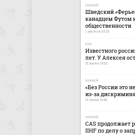
ХОККЕЙ
Шведский «Ферьес
канадцем Футом и
общественности
1 августа 03:25
КХЛ
Известного россий
лет. У Алексея ос
31 июля 19:02
ХОККЕЙ
«Без России это н
из-за дискримин
31 июля 16:46
ХОККЕЙ
CAS продолжает р
IIHF по делу о з