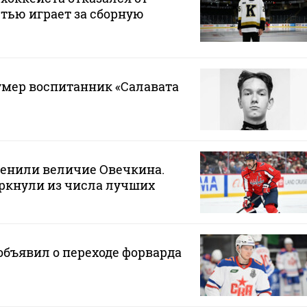
стью играет за сборную
 умер воспитанник «Салавата
ценили величие Овечкина.
ркнули из числа лучших
бъявил о переходе форварда