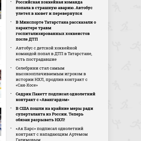
Российская хоккейная команда
попала в страшную аварию. Автобус
улетел в кювет и перевернулся
В Минспорте Татарстана рассказали о
характере травм
госпитализированных хоккеистов
после ДТП
Автобус с детской хоккейной
командой попал в ДТП в Татарстане,
есть пострадавшие
Селебрини стал самым
высокооплачиваемым игроком в
истории НХЛ, продлив контракт с
«Сан‑Хосе»
Седрик Пакетт подписал однолетний
контракт с «Авангардом»
В США пошли на крайние меры ради
суперталанта из России. Теперь
обязан разрывать НХЛ!
«Ак Барс» подписал однолетний
контракт с нападающим Артемом
Галимовым