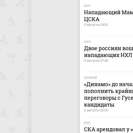
КХЛ
Нападающий Мами
ЦСКА
3 августа 14:20
НХЛ
Двое россиян вош
нападающих НХЛ
3 августа 07:40
ХОККЕЙ
«Динамо» до нача
пополнить крайн
переговоры с Гусе
кандидаты
2 августа 20:16
КХЛ
СКА арендовал у 