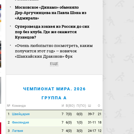
Московское «Динамо» обменяло
Дер‑Аргучинцева на Павла Шэна из
«Адмирала»
Суперзвезда хоккея из России до сих
пор без клуба. Где же окажется
Кузнецов?
«Очень любопытно посмотреть, каким
получится этот год» — новичок
«Шанхайских Драконов» Фрк
ЕЩЕ
ЧЕМПИОНАТ МИРА. 2026
ГРУППА A
№
Команда
И
В(ВО)
П(ПО)
Ш
О
1
Швейцария
7
7(0)
0(0)
39-7
21
2
Финляндия
7
6(0)
1(0)
31-11
18
3
Латвия
7
4(0)
3(0)
24-17
12