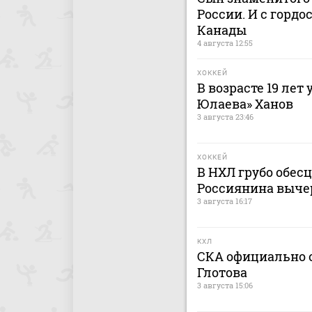
России. И с гордо
Канады
4 августа 12:55
ХОККЕЙ
В возрасте 19 лет
Юлаева» Ханов
3 августа 23:46
ХОККЕЙ
В НХЛ грубо обес
Россиянина выче
3 августа 16:17
КХЛ
СКА официально о
Глотова
3 августа 15:06