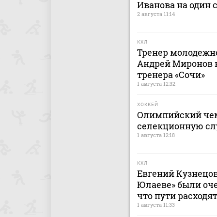
Иванова на один 
2 августа 11:14
КХЛ
Тренер молодежно
Андрей Миронов н
тренера «Сочи»
1 августа 12:32
ХОККЕЙ
Олимпийский чем
селекционную сл
1 августа 12:18
КХЛ
Евгений Кузнецов:
Юлаеве» были оче
что пути расходят
1 августа 11:33