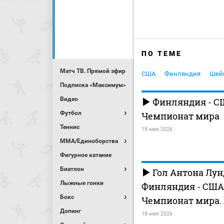
ПО ТЕМЕ
Матч ТВ. Прямой эфир
США
Финляндия
Шей
Подписка «Максимум»
Видео
Финляндия - С
Футбол
Чемпионат мира
Теннис
18 мая 2026
MMA/Единоборства
Фигурное катание
Биатлон
Гол Антона Лун
Лыжные гонки
Финляндия - США. 
Бокс
Чемпионат мира.
Допинг
18 мая 2026