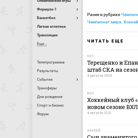
Олимпийские игры
Формула-1
Ранее в рубрике
Чемпио
Баскетбол
Чемпионат мира. Хокке
Легкая атлетика
Трансляции
ЧИТАТЬ ЕЩЕ
Еще...
КХЛ
Терещенко и Епа
Телепрограмма
штаб СКА на сезон
Результаты
4 августа 20:03
События
Трансферы
ВХЛ
Дни рождения
Хоккейный клуб «
Спорт и бизнес
новом сезоне ВХЛ
4 августа 15:31
Форум
ХОККЕЙ
Сын знаменитого 