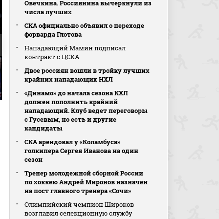
Овечкина. Россиянина вычеркнули из
числа лучших
СКА официально объявил о переходе
форварда Глотова
Нападающий Мамин подписал
контракт с ЦСКА
Двое россиян вошли в тройку лучших
крайних нападающих НХЛ
«Динамо» до начала сезона КХЛ
должен пополнить крайний
нападающий. Клуб ведет переговоры
с Гусевым, но есть и другие
кандидаты
СКА арендовал у «Коламбуса»
голкипера Сергея Иванова на один
сезон
Тренер молодежной сборной России
по хоккею Андрей Миронов назначен
на пост главного тренера «Сочи»
Олимпийский чемпион Широков
возглавил селекционную службу