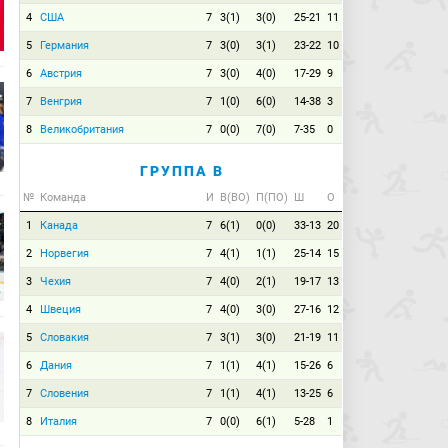
4
США
7
3(1)
3(0)
25-21
11
5
Германия
7
3(0)
3(1)
23-22
10
6
Австрия
7
3(0)
4(0)
17-29
9
7
Венгрия
7
1(0)
6(0)
14-38
3
8
Великобритания
7
0(0)
7(0)
7-35
0
ГРУППА B
№
Команда
И
В(ВО)
П(ПО)
Ш
О
1
Канада
7
6(1)
0(0)
33-13
20
2
Норвегия
7
4(1)
1(1)
25-14
15
3
Чехия
7
4(0)
2(1)
19-17
13
4
Швеция
7
4(0)
3(0)
27-16
12
5
Словакия
7
3(1)
3(0)
21-19
11
6
Дания
7
1(1)
4(1)
15-26
6
7
Словения
7
1(1)
4(1)
13-25
6
8
Италия
7
0(0)
6(1)
5-28
1