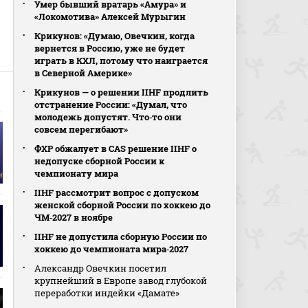
Умер бывший вратарь «Амура» и
«Локомотива» Алексей Мурыгин
Крикунов: «Думаю, Овечкин, когда
вернется в Россию, уже не будет
играть в КХЛ, потому что наиграется
в Северной Америке»
Крикунов — о решении IIHF продлить
отстранение России: «Думал, что
молодежь допустят. Что‑то они
совсем перегибают»
ФХР обжалует в CAS решение IIHF о
недопуске сборной России к
чемпионату мира
IIHF рассмотрит вопрос с допуском
женской сборной России по хоккею до
ЧМ‑2027 в ноябре
IIHF не допустила сборную России по
хоккею до чемпионата мира‑2027
Александр Овечкин посетил
крупнейший в Европе завод глубокой
переработки индейки «Дамате»