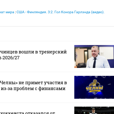
нат мира
:
США - Финляндия. 3:2. Гол Конора Гарлэнда (видео).
й
нчинцев вошли в тренерский
‑2026/27
Челны» не примет участия в
 из‑за проблем с финансами
хоккеиста отказался от