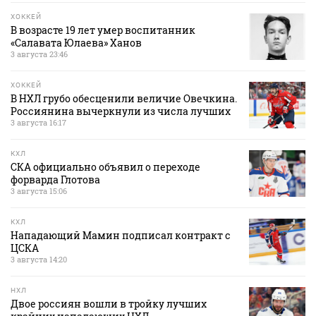
ХОККЕЙ
В возрасте 19 лет умер воспитанник
«Салавата Юлаева» Ханов
3 августа 23:46
ХОККЕЙ
В НХЛ грубо обесценили величие Овечкина.
Россиянина вычеркнули из числа лучших
3 августа 16:17
КХЛ
СКА официально объявил о переходе
форварда Глотова
3 августа 15:06
КХЛ
Нападающий Мамин подписал контракт с
ЦСКА
3 августа 14:20
НХЛ
Двое россиян вошли в тройку лучших