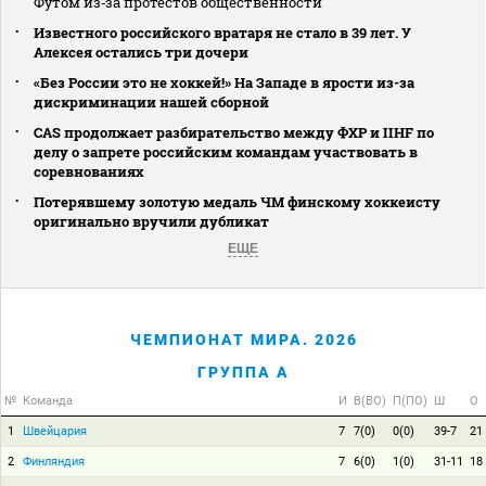
Футом из‑за протестов общественности
Известного российского вратаря не стало в 39 лет. У
Алексея остались три дочери
«Без России это не хоккей!» На Западе в ярости из-за
дискриминации нашей сборной
CAS продолжает разбирательство между ФХР и IIHF по
делу о запрете российским командам участвовать в
соревнованиях
Потерявшему золотую медаль ЧМ финскому хоккеисту
оригинально вручили дубликат
ЕЩЕ
ЧЕМПИОНАТ МИРА. 2026
ГРУППА A
№
Команда
И
В(ВО)
П(ПО)
Ш
О
1
Швейцария
7
7(0)
0(0)
39-7
21
2
Финляндия
7
6(0)
1(0)
31-11
18