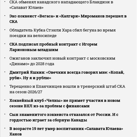
СКА обменял канадского нападающего Бландизи в
«Салават Юлаев»
Экс‑хоккеист «Вегаса» и «Калгари» Мироманов перешел в
СКА
Обладатель Кубка Стэнли Хара сбил бегуна во время
поездки на велосипеде
СКА подписал пробный контракт с Игорем
Ларионовым‑младшим
Ожиганов заключил новый контракт с московским
«Динамо» до 2028 года
Дмитрий Яшкин: «Овечкин всегда говорил мне: «Копай,
руби». Ну я и рублю»
Терещенко и Епанчинцев вошли в тренерский штаб СКА
на сезон‑2026/27
Хоккейный клуб «Челны» не примет участия в новом
сезоне ВХЛ из‑за проблем с финансами
Сын знаменитого хоккеиста отказался от России. И с
гордостью играет за сборную Канады
В возрасте 19 лет умер воспитанник «Салавата Юлаева»
Ханов