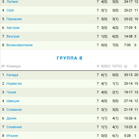
3
Латвия
7
4(0)
3(0)
24-17
12
4
США
7
3(1)
3(0)
25-21
11
5
Германия
7
3(0)
3(1)
23-22
10
6
Австрия
7
3(0)
4(0)
17-29
9
7
Венгрия
7
1(0)
6(0)
14-38
3
8
Великобритания
7
0(0)
7(0)
7-35
0
ГРУППА B
№
Команда
И
В(ВО)
П(ПО)
Ш
О
1
Канада
7
6(1)
0(0)
33-13
20
2
Норвегия
7
4(1)
1(1)
25-14
15
3
Чехия
7
4(0)
2(1)
19-17
13
4
Швеция
7
4(0)
3(0)
27-16
12
5
Словакия
7
3(1)
3(0)
21-19
11
6
Дания
7
1(1)
4(1)
15-26
6
7
Словения
7
1(1)
4(1)
13-25
6
8
Италия
7
0(0)
6(1)
5-28
1