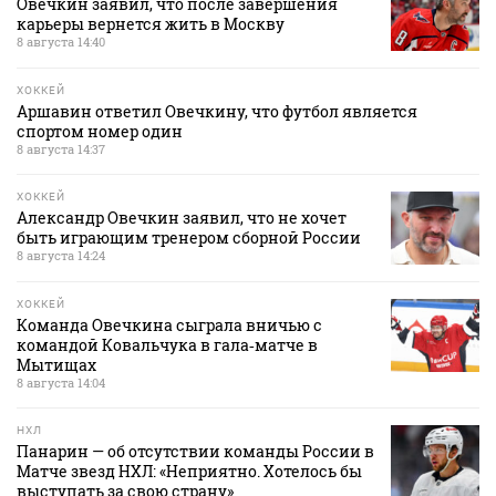
Овечкин заявил, что после завершения
карьеры вернется жить в Москву
8 августа 14:40
ХОККЕЙ
Аршавин ответил Овечкину, что футбол является
спортом номер один
8 августа 14:37
ХОККЕЙ
Александр Овечкин заявил, что не хочет
быть играющим тренером сборной России
8 августа 14:24
ХОККЕЙ
Команда Овечкина сыграла вничью с
командой Ковальчука в гала‑матче в
Мытищах
8 августа 14:04
НХЛ
Панарин — об отсутствии команды России в
Матче звезд НХЛ: «Неприятно. Хотелось бы
выступать за свою страну»