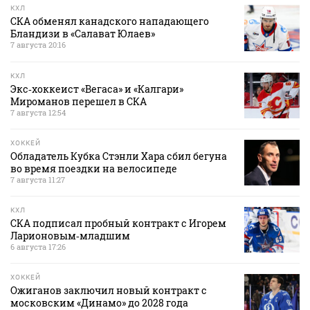
КХЛ
СКА обменял канадского нападающего
Бландизи в «Салават Юлаев»
7 августа 20:16
КХЛ
Экс‑хоккеист «Вегаса» и «Калгари»
Мироманов перешел в СКА
7 августа 12:54
ХОККЕЙ
Обладатель Кубка Стэнли Хара сбил бегуна
во время поездки на велосипеде
7 августа 11:27
КХЛ
СКА подписал пробный контракт с Игорем
Ларионовым‑младшим
6 августа 17:26
ХОККЕЙ
Ожиганов заключил новый контракт с
московским «Динамо» до 2028 года