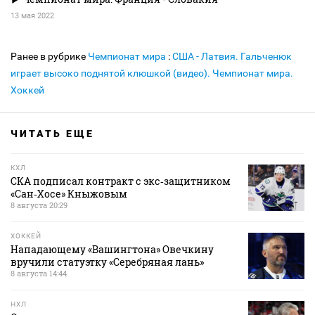
13 мая 2022
Ранее в рубрике
Чемпионат мира
:
США - Латвия. Гальченюк
играет высоко поднятой клюшкой (видео). Чемпионат мира.
Хоккей
ЧИТАТЬ ЕЩЕ
КХЛ
СКА подписал контракт с экс‑защитником
«Сан‑Хосе» Кныжовым
8 августа 20:29
ХОККЕЙ
Нападающему «Вашингтона» Овечкину
вручили статуэтку «Серебряная лань»
8 августа 14:44
НХЛ