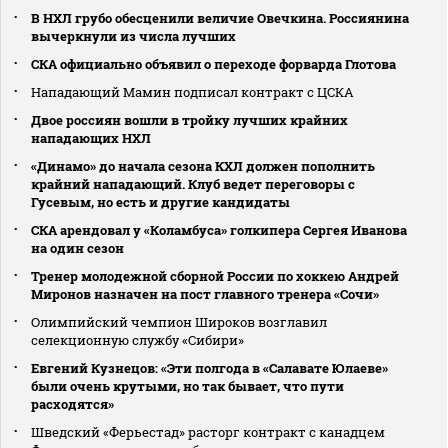
В НХЛ грубо обесценили величие Овечкина. Россиянина
вычеркнули из числа лучших
СКА официально объявил о переходе форварда Глотова
Нападающий Мамин подписал контракт с ЦСКА
Двое россиян вошли в тройку лучших крайних
нападающих НХЛ
«Динамо» до начала сезона КХЛ должен пополнить
крайний нападающий. Клуб ведет переговоры с
Гусевым, но есть и другие кандидаты
СКА арендовал у «Коламбуса» голкипера Сергея Иванова
на один сезон
Тренер молодежной сборной России по хоккею Андрей
Миронов назначен на пост главного тренера «Сочи»
Олимпийский чемпион Широков возглавил
селекционную службу «Сибири»
Евгений Кузнецов: «Эти полгода в «Салавате Юлаеве»
были очень крутыми, но так бывает, что пути
расходятся»
Шведский «Ферьестад» расторг контракт с канадцем