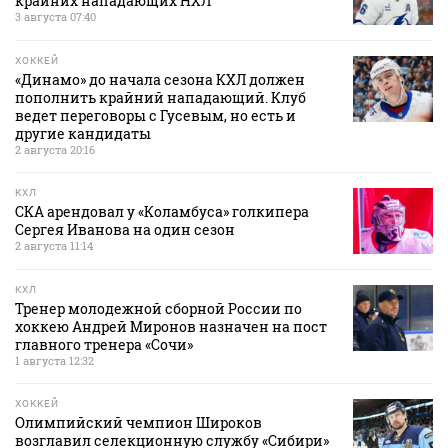
крайних нападающих НХЛ
3 августа 07:40
ХОККЕЙ
«Динамо» до начала сезона КХЛ должен
пополнить крайний нападающий. Клуб
ведет переговоры с Гусевым, но есть и
другие кандидаты
2 августа 20:16
КХЛ
СКА арендовал у «Коламбуса» голкипера
Сергея Иванова на один сезон
2 августа 11:14
КХЛ
Тренер молодежной сборной России по
хоккею Андрей Миронов назначен на пост
главного тренера «Сочи»
1 августа 12:32
ХОККЕЙ
Олимпийский чемпион Широков
возглавил селекционную службу «Сибири»