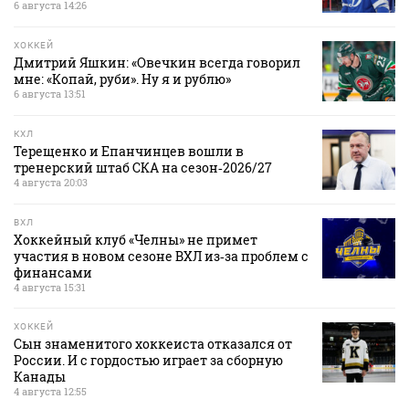
6 августа 14:26
ХОККЕЙ
Дмитрий Яшкин: «Овечкин всегда говорил
мне: «Копай, руби». Ну я и рублю»
6 августа 13:51
КХЛ
Терещенко и Епанчинцев вошли в
тренерский штаб СКА на сезон‑2026/27
4 августа 20:03
ВХЛ
Хоккейный клуб «Челны» не примет
участия в новом сезоне ВХЛ из‑за проблем с
финансами
4 августа 15:31
ХОККЕЙ
Сын знаменитого хоккеиста отказался от
России. И с гордостью играет за сборную
Канады
4 августа 12:55