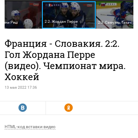
2:2. Жордан Перре
Энтони Реш
2:3. Самуэль Такач
Франция - Словакия. 2:2.
Гол Жордана Перре
(видео). Чемпионат мира.
Хоккей
13 мая 2022 17:36
R
Y
HTML-код вставки видео