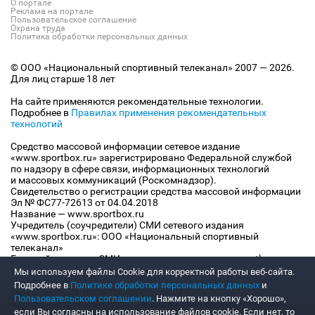
О портале
Реклама на портале
Пользовательское соглашение
Охрана труда
Политика обработки персональных данных
© ООО «Национальный спортивный телеканал» 2007 — 2026.
Для лиц старше 18 лет
На сайте применяются рекомендательные технологии.
Подробнее в
Правилах применения рекомендательных
технологий
Средство массовой информации сетевое издание
«www.sportbox.ru» зарегистрировано Федеральной службой
по надзору в сфере связи, информационных технологий
и массовых коммуникаций (Роскомнадзор).
Свидетельство о регистрации средства массовой информации
Эл № ФС77-72613 от 04.04.2018
Название — www.sportbox.ru
Учредитель (соучредители) СМИ сетевого издания
«www.sportbox.ru»: ООО «Национальный спортивный
телеканал»
Главный редактор СМИ сетевого издания «www.sportbox.ru»:
Конов В.А.
Мы используем файлы Сookie для корректной работы веб-сайта.
Номер телефона редакции СМИ сетевого издания
Подробнее в
Политике обработки персональных данных
и
«www.sportbox.ru»: +7 (495) 653 8419
Пользовательском соглашении
. Нажмите на кнопку «Хорошо»,
Адрес электронной почты редакции СМИ сетевого издания
если Вы согласны на использование файлов cookie. Если нет, то
«www.sportbox.ru»: editor@sportbox.ru