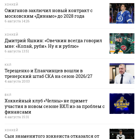
ХОККЕЙ
Ожиганов заключил новый контракт с
московским «Динамо» до 2028 года
6 августа 14:26
ХОККЕЙ
Дмитрий Яшкин: «Овечкин всегда говорил
мне: «Копай, руби». Ну я и рублю»
6 августа 13:51
КХЛ
Терещенко и Епанчинцев вошли в
тренерский штаб СКА на сезон‑2026/27
4 августа 20:03
ВХЛ
Хоккейный клуб «Челны» не примет
участия в новом сезоне ВХЛ из‑за проблем с
финансами
4 августа 15:31
ХОККЕЙ
Сын знаменитого хоккеиста отказался от