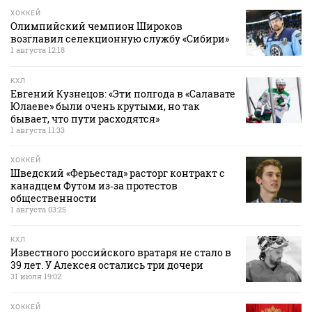
ХОККЕЙ
Олимпийский чемпион Широков
возглавил селекционную службу «Сибири»
1 августа 12:18
КХЛ
Евгений Кузнецов: «Эти полгода в «Салавате
Юлаеве» были очень крутыми, но так
бывает, что пути расходятся»
1 августа 11:33
ХОККЕЙ
Шведский «Ферьестад» расторг контракт с
канадцем Футом из‑за протестов
общественности
1 августа 03:25
КХЛ
Известного российского вратаря не стало в
39 лет. У Алексея остались три дочери
31 июля 19:02
ХОККЕЙ