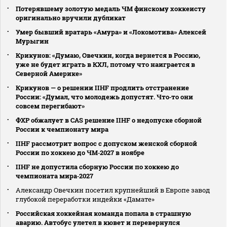
Потерявшему золотую медаль ЧМ финскому хоккеисту
оригинально вручили дубликат
Умер бывший вратарь «Амура» и «Локомотива» Алексей
Мурыгин
Крикунов: «Думаю, Овечкин, когда вернется в Россию,
уже не будет играть в КХЛ, потому что наиграется в
Северной Америке»
Крикунов — о решении IIHF продлить отстранение
России: «Думал, что молодежь допустят. Что‑то они
совсем перегибают»
ФХР обжалует в CAS решение IIHF о недопуске сборной
России к чемпионату мира
IIHF рассмотрит вопрос с допуском женской сборной
России по хоккею до ЧМ‑2027 в ноябре
IIHF не допустила сборную России по хоккею до
чемпионата мира‑2027
Александр Овечкин посетил крупнейший в Европе завод
глубокой переработки индейки «Дамате»
Российская хоккейная команда попала в страшную
аварию. Автобус улетел в кювет и перевернулся