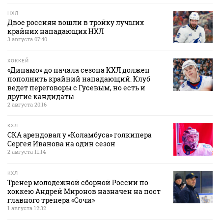
НХЛ
Двое россиян вошли в тройку лучших
крайних нападающих НХЛ
3 августа 07:40
ХОККЕЙ
«Динамо» до начала сезона КХЛ должен
пополнить крайний нападающий. Клуб
ведет переговоры с Гусевым, но есть и
другие кандидаты
2 августа 20:16
КХЛ
СКА арендовал у «Коламбуса» голкипера
Сергея Иванова на один сезон
2 августа 11:14
КХЛ
Тренер молодежной сборной России по
хоккею Андрей Миронов назначен на пост
главного тренера «Сочи»
1 августа 12:32