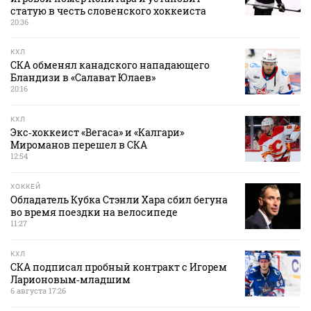
статую в честь словенского хоккеиста
20:36
КХЛ
СКА обменял канадского нападающего
Бландизи в «Салават Юлаев»
20:16
КХЛ
Экс‑хоккеист «Вегаса» и «Калгари»
Мироманов перешел в СКА
12:54
ХОККЕЙ
Обладатель Кубка Стэнли Хара сбил бегуна
во время поездки на велосипеде
11:27
КХЛ
СКА подписал пробный контракт с Игорем
Ларионовым‑младшим
6 августа 17:26