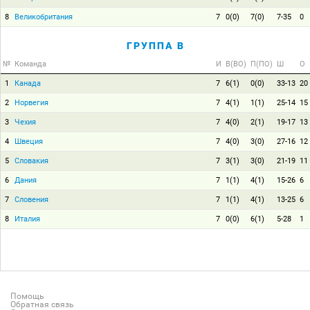
8
Великобритания
7
0(0)
7(0)
7-35
0
ГРУППА B
№
Команда
И
В(ВО)
П(ПО)
Ш
О
1
Канада
7
6(1)
0(0)
33-13
20
2
Норвегия
7
4(1)
1(1)
25-14
15
3
Чехия
7
4(0)
2(1)
19-17
13
4
Швеция
7
4(0)
3(0)
27-16
12
5
Словакия
7
3(1)
3(0)
21-19
11
6
Дания
7
1(1)
4(1)
15-26
6
7
Словения
7
1(1)
4(1)
13-25
6
8
Италия
7
0(0)
6(1)
5-28
1
Помощь
Обратная связь