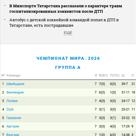
В Минспорте Татарстана рассказали о характере травм
госпитализированных хоккеистов после ДТП
Автобус с детской хоккейной командой попал в ДТП в
Татарстане, есть пострадавшие
ЕЩЕ
ЧЕМПИОНАТ МИРА. 2026
ГРУППА A
№
Команда
И
В(ВО)
П(ПО)
Ш
О
1
Швейцария
7
7(0)
0(0)
39-7
21
2
Финляндия
7
6(0)
1(0)
31-11
18
3
Латвия
7
4(0)
3(0)
24-17
12
4
США
7
3(1)
3(0)
25-21
11
5
Германия
7
3(0)
3(1)
23-22
10
6
Австрия
7
3(0)
4(0)
17-29
9
7
Венгрия
7
1(0)
6(0)
14-38
3