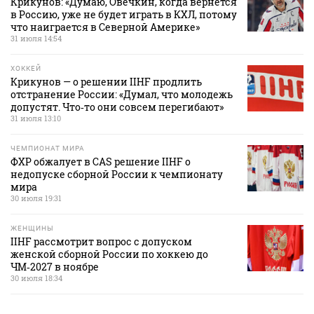
Крикунов: «Думаю, Овечкин, когда вернется
в Россию, уже не будет играть в КХЛ, потому
что наиграется в Северной Америке»
31 июля 14:54
ХОККЕЙ
Крикунов — о решении IIHF продлить
отстранение России: «Думал, что молодежь
допустят. Что‑то они совсем перегибают»
31 июля 13:10
ЧЕМПИОНАТ МИРА
ФХР обжалует в CAS решение IIHF о
недопуске сборной России к чемпионату
мира
30 июля 19:31
ЖЕНЩИНЫ
IIHF рассмотрит вопрос с допуском
женской сборной России по хоккею до
ЧМ‑2027 в ноябре
30 июля 18:34