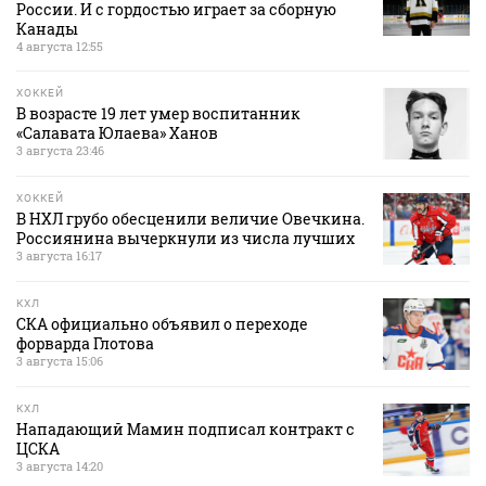
России. И с гордостью играет за сборную
Канады
4 августа 12:55
ХОККЕЙ
В возрасте 19 лет умер воспитанник
«Салавата Юлаева» Ханов
3 августа 23:46
ХОККЕЙ
В НХЛ грубо обесценили величие Овечкина.
Россиянина вычеркнули из числа лучших
3 августа 16:17
КХЛ
СКА официально объявил о переходе
форварда Глотова
3 августа 15:06
КХЛ
Нападающий Мамин подписал контракт с
ЦСКА
3 августа 14:20