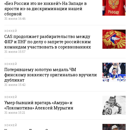
«Без России это не хоккей!» На Западе в
ярости из-за дискриминации нашей
сборной
31 июля 16:46
ХОККЕЙ
CAS продолжает разбирательство между
ФХР и IIHF по делу о запрете российским
командам участвовать в соревнованиях
31 июля 15:57
ХОККЕЙ
Потерявшему золотую медаль ЧМ
финскому хоккеисту оригинально вручили
дубликат
31 июля 15:42
ХОККЕЙ
Умер бывший вратарь «Амура» и
«Локомотива» Алексей Мурыгин
31 июля 15:21
ХОККЕЙ