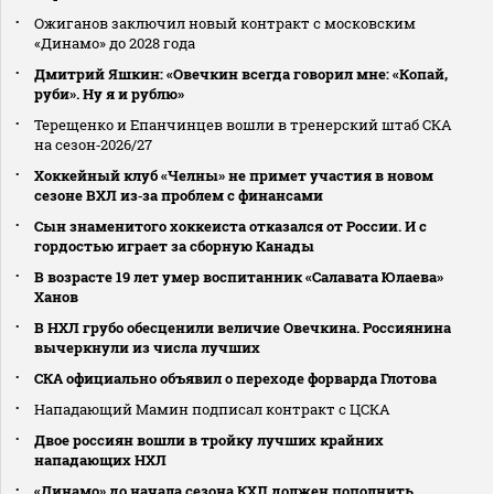
Ожиганов заключил новый контракт с московским
«Динамо» до 2028 года
Дмитрий Яшкин: «Овечкин всегда говорил мне: «Копай,
руби». Ну я и рублю»
Терещенко и Епанчинцев вошли в тренерский штаб СКА
на сезон‑2026/27
Хоккейный клуб «Челны» не примет участия в новом
сезоне ВХЛ из‑за проблем с финансами
Сын знаменитого хоккеиста отказался от России. И с
гордостью играет за сборную Канады
В возрасте 19 лет умер воспитанник «Салавата Юлаева»
Ханов
В НХЛ грубо обесценили величие Овечкина. Россиянина
вычеркнули из числа лучших
СКА официально объявил о переходе форварда Глотова
Нападающий Мамин подписал контракт с ЦСКА
Двое россиян вошли в тройку лучших крайних
нападающих НХЛ
«Динамо» до начала сезона КХЛ должен пополнить