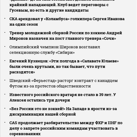
крайний нападающий. Клуб ведет переговоры с
Гусевым, но есть и другие кандидаты
СКА арендовал у «Коламбуса» голкипера Сергея Иванова
на один сезон
Тренер молодежной сборной России по хоккею Андрей
Миронов назначен на пост главного тренера «Сочи»
Олимпийский чемпион Широков возглавил
селекционную службу «Сибири»
Евгений Кузнецов: «Эти полгода в «Салавате Юлаеве»
были очень крутыми, но так бывает, что пути
расходятся»
Шведский «Ферьестад» расторг контракт с канадцем
Футом из‑за протестов общественности
Известного российского вратаря не стало в 39 лет. У
Алексея остались три дочери
«Без России это не хоккей!» На Западе в ярости из-за
дискриминации нашей сборной
CAS продолжает разбирательство между ФХР и IIHF по
делу о запрете российским командам участвовать в
соревнованиях