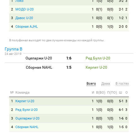
1
Локо
1
1(0)
0(0)
3-2
3
2
МОДО U-20
1
0(1)
0(0)
2-1
2
3
Давос U-20
1
0(0)
0(1)
1-2
1
4
Сборная AJHL
1
0(0)
1(0)
2-3
0
В полуфинал выходят по две лучшие команды из каждой группы.
Группа B
24 авг 2019
Оцеларжи U-20
1:6
Ред Булл U-20
Сборная NAHL
1:5
Кярпят U-20
Всего
Дома
В гостях
№
Команда
И
В(ВО)
П(ПО)
Ш
О
1
Кярпят U-20
1
1(0)
0(0)
5-1
3
2
Ред Булл U-20
1
1(0)
0(0)
6-1
3
3
Оцеларжи U-20
1
0(0)
1(0)
1-6
0
4
Сборная NAHL
1
0(0)
1(0)
1-5
0