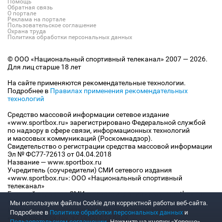
Помощь
Обратная связь
О портале
Реклама на портале
Пользовательское соглашение
Охрана труда
Политика обработки персональных данных
© ООО «Национальный спортивный телеканал» 2007 — 2026.
Для лиц старше 18 лет
На сайте применяются рекомендательные технологии.
Подробнее в
Правилах применения рекомендательных
технологий
Средство массовой информации сетевое издание
«www.sportbox.ru» зарегистрировано Федеральной службой
по надзору в сфере связи, информационных технологий
и массовых коммуникаций (Роскомнадзор).
Свидетельство о регистрации средства массовой информации
Эл № ФС77-72613 от 04.04.2018
Название — www.sportbox.ru
Учредитель (соучредители) СМИ сетевого издания
«www.sportbox.ru»: ООО «Национальный спортивный
телеканал»
Главный редактор СМИ сетевого издания «www.sportbox.ru»:
Конов В.А.
Мы используем файлы Сookie для корректной работы веб-сайта.
Номер телефона редакции СМИ сетевого издания
Подробнее в
Политике обработки персональных данных
и
«www.sportbox.ru»: +7 (495) 653 8419
Пользовательском соглашении
. Нажмите на кнопку «Хорошо»,