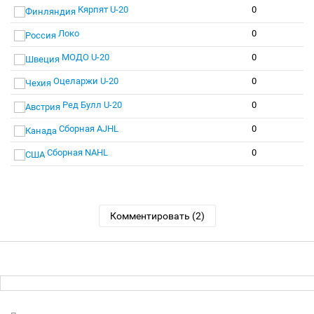
Кярпят U-20
0
Локо
0
МОДО U-20
0
Оцеларжи U-20
0
Ред Булл U-20
0
Сборная AJHL
0
Сборная NAHL
0
Комментировать (2)