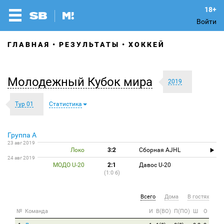
Войти
ГЛАВНАЯ
РЕЗУЛЬТАТЫ
ХОККЕЙ
Молодежный Кубок мира
2019
Тур 01
Статистика
Группа A
23 авг 2019
Локо
3:2
Сборная AJHL
24 авг 2019
МОДО U-20
2:1
Давос U-20
(1:0 б)
Всего
Дома
В гостях
№
Команда
И
В(ВО)
П(ПО)
Ш
О