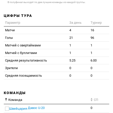
В полуфинал выходят по две лучшие команды из каждой группы.
ЦИФРЫ ТУРА
Параметр
За день
Турнир
Матчи
4
16
Голы
21
96
Матчей с овертаймами
1
1
Матчей с буллитами
1
1
Средняя результативность
5.25
6.00
Зрители
0
0
Средняя посещаемость
0
0
КОМАНДЫ
Команда
СП
Давос U-20
0