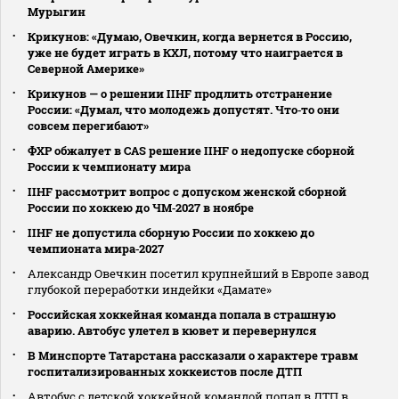
Мурыгин
Крикунов: «Думаю, Овечкин, когда вернется в Россию,
уже не будет играть в КХЛ, потому что наиграется в
Северной Америке»
Крикунов — о решении IIHF продлить отстранение
России: «Думал, что молодежь допустят. Что‑то они
совсем перегибают»
ФХР обжалует в CAS решение IIHF о недопуске сборной
России к чемпионату мира
IIHF рассмотрит вопрос с допуском женской сборной
России по хоккею до ЧМ‑2027 в ноябре
IIHF не допустила сборную России по хоккею до
чемпионата мира‑2027
Александр Овечкин посетил крупнейший в Европе завод
глубокой переработки индейки «Дамате»
Российская хоккейная команда попала в страшную
аварию. Автобус улетел в кювет и перевернулся
В Минспорте Татарстана рассказали о характере травм
госпитализированных хоккеистов после ДТП
Автобус с детской хоккейной командой попал в ДТП в