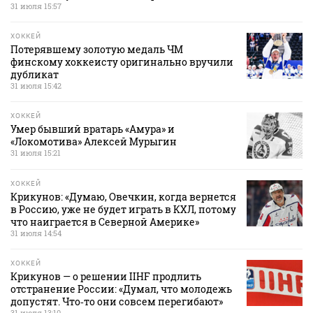
31 июля 15:57
ХОККЕЙ
Потерявшему золотую медаль ЧМ
финскому хоккеисту оригинально вручили
дубликат
31 июля 15:42
ХОККЕЙ
Умер бывший вратарь «Амура» и
«Локомотива» Алексей Мурыгин
31 июля 15:21
ХОККЕЙ
Крикунов: «Думаю, Овечкин, когда вернется
в Россию, уже не будет играть в КХЛ, потому
что наиграется в Северной Америке»
31 июля 14:54
ХОККЕЙ
Крикунов — о решении IIHF продлить
отстранение России: «Думал, что молодежь
допустят. Что‑то они совсем перегибают»
31 июля 13:10