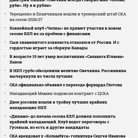
руби». Ну я и рублю»
Терещенко и Епанчинцев вошли в тренерский штаб СКА
на сезон‑2026/27
Хоккейный клуб «Челны» не примет участия в новом
сезоне ВХЛ из‑за проблем с финансами
Сын знаменитого хоккеиста отказался от России. И с
гордостью играет за сборную Канады
В возрасте 19 лет умер воспитанник «Салавата Юлаева»
Ханов
В НХЛ грубо обесценили величие Овечкина. Россиянина
вычеркнули из числа лучших
СКА официально объявил о переходе форварда Глотова
Нападающий Мамин подписал контракт с ЦСКА
Двое россиян вошли в тройку лучших крайних
нападающих НХЛ
«Динамо» до начала сезона КХЛ должен пополнить
крайний нападающий. Клуб ведет переговоры с
Гусевым, но есть и другие кандидаты
СКА арендовал у «Коламбуса» голкипера Сергея Иванова