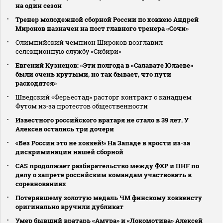
на один сезон
Тренер молодежной сборной России по хоккею Андрей
Миронов назначен на пост главного тренера «Сочи»
Олимпийский чемпион Широков возглавил
селекционную службу «Сибири»
Евгений Кузнецов: «Эти полгода в «Салавате Юлаеве»
были очень крутыми, но так бывает, что пути
расходятся»
Шведский «Ферьестад» расторг контракт с канадцем
Футом из‑за протестов общественности
Известного российского вратаря не стало в 39 лет. У
Алексея остались три дочери
«Без России это не хоккей!» На Западе в ярости из-за
дискриминации нашей сборной
CAS продолжает разбирательство между ФХР и IIHF по
делу о запрете российским командам участвовать в
соревнованиях
Потерявшему золотую медаль ЧМ финскому хоккеисту
оригинально вручили дубликат
Умер бывший вратарь «Амура» и «Локомотива» Алексей