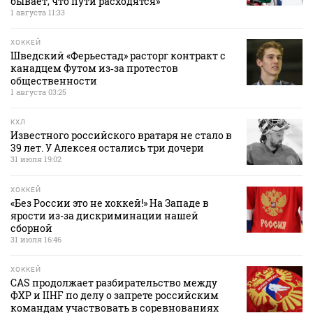
бывает, что пути расходятся»
1 августа 11:33
ХОККЕЙ
Шведский «Ферьестад» расторг контракт с
канадцем Футом из‑за протестов
общественности
1 августа 03:25
КХЛ
Известного российского вратаря не стало в
39 лет. У Алексея остались три дочери
31 июля 19:02
ХОККЕЙ
«Без России это не хоккей!» На Западе в
ярости из-за дискриминации нашей
сборной
31 июля 16:46
ХОККЕЙ
CAS продолжает разбирательство между
ФХР и IIHF по делу о запрете российским
командам участвовать в соревнованиях