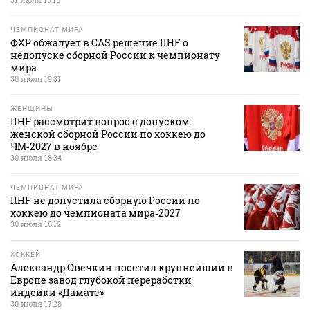
ЧЕМПИОНАТ МИРА
ФХР обжалует в CAS решение IIHF о
недопуске сборной России к чемпионату
мира
30 июля 19:31
ЖЕНЩИНЫ
IIHF рассмотрит вопрос с допуском
женской сборной России по хоккею до
ЧМ‑2027 в ноябре
30 июля 18:34
ЧЕМПИОНАТ МИРА
IIHF не допустила сборную России по
хоккею до чемпионата мира‑2027
30 июля 18:12
ХОККЕЙ
Александр Овечкин посетил крупнейший в
Европе завод глубокой переработки
индейки «Дамате»
30 июля 17:28