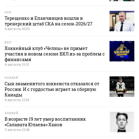
КХЛ
Терещенко и Епанчинцев вошли в
тренерский штаб СКА на сезон‑2026/27
4 августа 20:03
ВХЛ
Хоккейный клуб «Челны» не примет
участия в новом сезоне ВХЛ из‑за проблем с
финансами
4 августа 15:31
ХОККЕЙ
Сын знаменитого хоккеиста отказался от
России. И с гордостью играет за сборную
Канады
4 августа 12:55
ХОККЕЙ
В возрасте 19 лет умер воспитанник
«Салавата Юлаева» Ханов
3 августа 23:46