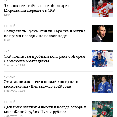
КХЛ
Экс‑хоккеист «Вегаса» и «Калгари»
Мироманов перешел в СКА
12:54
ХОККЕЙ
Обладатель Кубка Стэнли Хара сбил бегуна
во время поездки на велосипеде
11:27
КХЛ
СКА подписал пробный контракт с Игорем
Ларионовым‑младшим
6 августа 17:26
ХОККЕЙ
Ожиганов заключил новый контракт с
московским «Динамо» до 2028 года
6 августа 14:26
ХОККЕЙ
Дмитрий Яшкин: «Овечкин всегда говорил
мне: «Копай, руби». Ну я и рублю»
6 августа 13:51