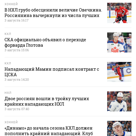
ХОККЕЙ
В НХЛ грубо обесценили величие Овечкина.
Россиянина вычеркнули из числа лучших
3 августа 16:17
КХЛ
СКА официально объявил о переходе
форварда Глотова
3 августа 15:06
КХЛ
Нападающий Мамин подписал контракт с
ЦСКА
3 августа 14:20
НХЛ
Двое россиян вошли в тройку лучших
крайних нападающих НХЛ
3 августа 07:40
ХОККЕЙ
«Динамо» до начала сезона КХЛ должен
пополнить крайний нападающий. Клуб