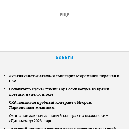
ЕЩЕ
ХОККЕЙ
Экс‑хоккеист «Вегаса» и «Калгари» Мироманов перешел в
СКА
Обладатель Кубка Стэнли Хара сбил бегуна во время
поездки на велосипеде
СКА подписал пробный контракт с Игорем
Ларионовым‑младшим
Ожиганов заключил новый контракт с московским
«Динамо» до 2028 года
Дмитрий Яшкин: «Овечкин всегда говорил мне: «Копай,