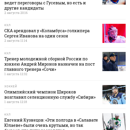
ведет переговоры с Гусевым, но есть и
другие кандидаты
2 августа 20:16
КХЛ
СКА арендовал у «Коламбуса» голкипера
Сергея Иванова на один сезон
2 августа 11:14
КХЛ
Тренер молодежной сборной России по
хоккею Андрей Миронов назначен на пост
главного тренера «Сочи»
1 августа 12:32
ХОККЕЙ
Олимпийский чемпион Широков
возглавил селекционную службу «Сибири»
1 августа 12:18
КХЛ
Евгений Кузнецов: «Эти полгода в «Салавате
Юлаеве» были очень крутыми, но так