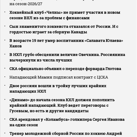
на сезон‑2026/27
Хоккейный клуб «Челны» не примет участия в новом
сезоне ВХЛ из‑за проблем с финансами
Сын знаменитого хоккеиста отказался от России. И с
гордостью играет за сборную Канады
В возрасте 19 лет умер воспитанник «Салавата Юлаева»
Ханов
В НХЛ грубо обесценили величие Овечкина. Россиянина
вычеркнули из числа лучших
СКА официально объявил о переходе форварда Глотова
Нападающий Мамин подписал контракт с ЦСКА
Двое россиян вошли в тройку лучших крайних
нападающих НХЛ
«Динамо» до начала сезона КХЛ должен пополнить
крайний нападающий. Клуб ведет переговоры с
Гусевым, но есть и другие кандидаты
СКА арендовал у «Коламбуса» голкипера Сергея Иванова
на один сезон
Тренер молодежной сборной России по хоккею Андрей