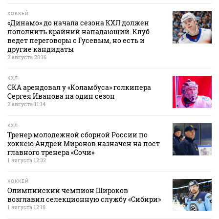
ХОККЕЙ
«Динамо» до начала сезона КХЛ должен
пополнить крайний нападающий. Клуб
ведет переговоры с Гусевым, но есть и
другие кандидаты
2 августа 20:16
КХЛ
СКА арендовал у «Коламбуса» голкипера
Сергея Иванова на один сезон
2 августа 11:14
КХЛ
Тренер молодежной сборной России по
хоккею Андрей Миронов назначен на пост
главного тренера «Сочи»
1 августа 12:32
ХОККЕЙ
Олимпийский чемпион Широков
возглавил селекционную службу «Сибири»
1 августа 12:18