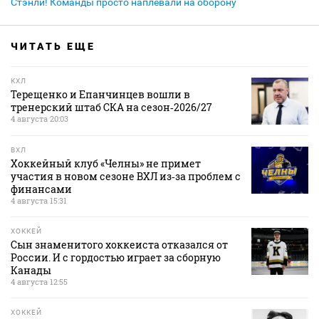
Стэнли! Команды просто наплевали на оборону
ЧИТАТЬ ЕЩЕ
КХЛ
Терещенко и Епанчинцев вошли в
тренерский штаб СКА на сезон‑2026/27
4 августа 20:03
ВХЛ
Хоккейный клуб «Челны» не примет
участия в новом сезоне ВХЛ из‑за проблем с
финансами
4 августа 15:31
ХОККЕЙ
Сын знаменитого хоккеиста отказался от
России. И с гордостью играет за сборную
Канады
4 августа 12:55
ХОККЕЙ