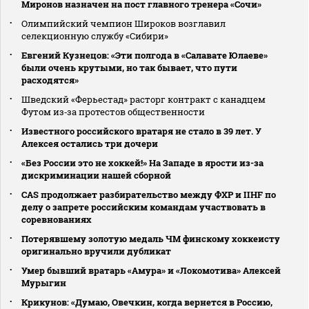
Миронов назначен на пост главного тренера «Сочи»
Олимпийский чемпион Широков возглавил
селекционную службу «Сибири»
Евгений Кузнецов: «Эти полгода в «Салавате Юлаеве»
были очень крутыми, но так бывает, что пути
расходятся»
Шведский «Ферьестад» расторг контракт с канадцем
Футом из‑за протестов общественности
Известного российского вратаря не стало в 39 лет. У
Алексея остались три дочери
«Без России это не хоккей!» На Западе в ярости из-за
дискриминации нашей сборной
CAS продолжает разбирательство между ФХР и IIHF по
делу о запрете российским командам участвовать в
соревнованиях
Потерявшему золотую медаль ЧМ финскому хоккеисту
оригинально вручили дубликат
Умер бывший вратарь «Амура» и «Локомотива» Алексей
Мурыгин
Крикунов: «Думаю, Овечкин, когда вернется в Россию,