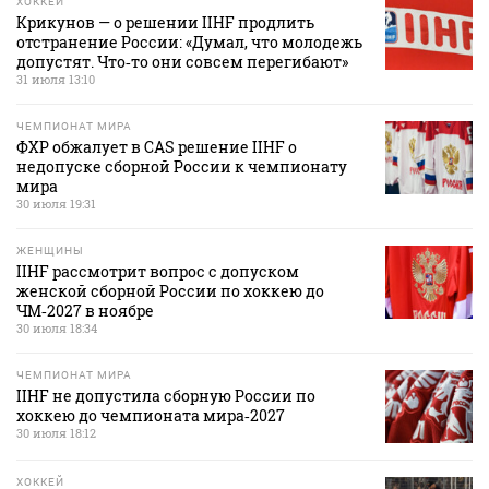
ХОККЕЙ
Крикунов — о решении IIHF продлить
отстранение России: «Думал, что молодежь
допустят. Что‑то они совсем перегибают»
31 июля 13:10
ЧЕМПИОНАТ МИРА
ФХР обжалует в CAS решение IIHF о
недопуске сборной России к чемпионату
мира
30 июля 19:31
ЖЕНЩИНЫ
IIHF рассмотрит вопрос с допуском
женской сборной России по хоккею до
ЧМ‑2027 в ноябре
30 июля 18:34
ЧЕМПИОНАТ МИРА
IIHF не допустила сборную России по
хоккею до чемпионата мира‑2027
30 июля 18:12
ХОККЕЙ