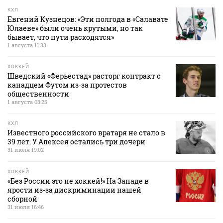
КХЛ
Евгений Кузнецов: «Эти полгода в «Салавате
Юлаеве» были очень крутыми, но так
бывает, что пути расходятся»
1 августа 11:33
ХОККЕЙ
Шведский «Ферьестад» расторг контракт с
канадцем Футом из‑за протестов
общественности
1 августа 03:25
КХЛ
Известного российского вратаря не стало в
39 лет. У Алексея остались три дочери
31 июля 19:02
ХОККЕЙ
«Без России это не хоккей!» На Западе в
ярости из-за дискриминации нашей
сборной
31 июля 16:46