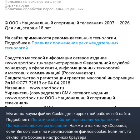
Пользовательское соглашение
Охрана труда
Политика обработки персональных данных
© ООО «Национальный спортивный телеканал» 2007 — 2026.
Для лиц старше 18 лет
На сайте применяются рекомендательные технологии.
Подробнее в
Правилах применения рекомендательных
технологий
Средство массовой информации сетевое издание
«www.sportbox.ru» зарегистрировано Федеральной службой
по надзору в сфере связи, информационных технологий
и массовых коммуникаций (Роскомнадзор).
Свидетельство о регистрации средства массовой информации
Эл № ФС77-72613 от 04.04.2018
Название — www.sportbox.ru
Учредитель (соучредители) СМИ сетевого издания
«www.sportbox.ru»: ООО «Национальный спортивный
телеканал»
Главный редактор СМИ сетевого издания «www.sportbox.ru»:
Конов В.А.
Мы используем файлы Сookie для корректной работы веб-сайта.
Номер телефона редакции СМИ сетевого издания
Подробнее в
Политике обработки персональных данных
и
«www.sportbox.ru»: +7 (495) 653 8419
Пользовательском соглашении
. Нажмите на кнопку «Хорошо»,
Адрес электронной почты редакции СМИ сетевого издания
если Вы согласны на использование файлов cookie. Если нет, то
«www.sportbox.ru»: editor@sportbox.ru
отключите Cookies в настройках браузера