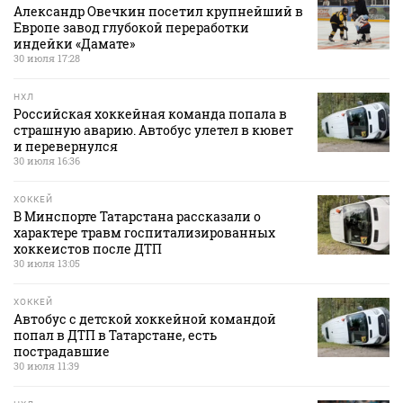
Александр Овечкин посетил крупнейший в
Европе завод глубокой переработки
индейки «Дамате»
30 июля 17:28
НХЛ
Российская хоккейная команда попала в
страшную аварию. Автобус улетел в кювет
и перевернулся
30 июля 16:36
ХОККЕЙ
В Минспорте Татарстана рассказали о
характере травм госпитализированных
хоккеистов после ДТП
30 июля 13:05
ХОККЕЙ
Автобус с детской хоккейной командой
попал в ДТП в Татарстане, есть
пострадавшие
30 июля 11:39