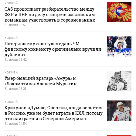
ХОККЕЙ
CAS продолжает разбирательство между
ФХР и IIHF по делу о запрете российским
командам участвовать в соревнованиях
31 июля 15:57
ХОККЕЙ
Потерявшему золотую медаль ЧМ
финскому хоккеисту оригинально вручили
дубликат
31 июля 15:42
ХОККЕЙ
Умер бывший вратарь «Амура» и
«Локомотива» Алексей Мурыгин
31 июля 15:21
ХОККЕЙ
Крикунов: «Думаю, Овечкин, когда вернется
в Россию, уже не будет играть в КХЛ, потому
что наиграется в Северной Америке»
31 июля 14:54