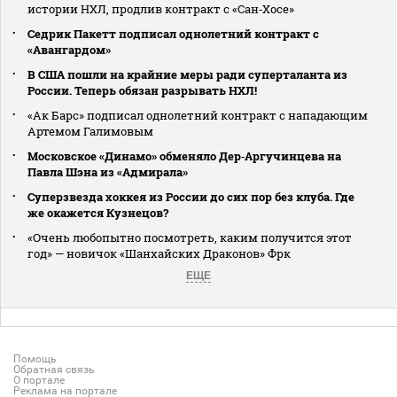
истории НХЛ, продлив контракт с «Сан‑Хосе»
Седрик Пакетт подписал однолетний контракт с
«Авангардом»
В США пошли на крайние меры ради суперталанта из
России. Теперь обязан разрывать НХЛ!
«Ак Барс» подписал однолетний контракт с нападающим
Артемом Галимовым
Московское «Динамо» обменяло Дер‑Аргучинцева на
Павла Шэна из «Адмирала»
Суперзвезда хоккея из России до сих пор без клуба. Где
же окажется Кузнецов?
«Очень любопытно посмотреть, каким получится этот
год» — новичок «Шанхайских Драконов» Фрк
ЕЩЕ
Помощь
Обратная связь
О портале
Реклама на портале