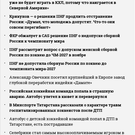
уже не будет играть в КХЛ, потому что наиграется в
Северной Америке»
Крикунов — о решении IIHF продлить отстранение
России: «Думал, что молодежь допустят. Что‑то они
совсем перегибают»
ФХР обжалует в CAS решение IIHF о недопуске сборной
России к чемпионату мира
IIHF рассмотрит вопрос с допуском женской сборной
России по хоккею до ЧМ‑2027 в ноябре
IIHF не допустила сборную России по хоккею до
чемпионата мира‑2027
Александр Овечкин посетил крупнейший в Европе завод
глубокой переработки индейки «Дамате»
Российская хоккейная команда попала в страшную
аварию. Автобус улетел в кювет и перевернулся
В Минспорте Татарстана рассказали о характере травм
госпитализированных хоккеистов после ДТП
Автобус с детской хоккейной командой попал в ДТП в
Татарстане, есть пострадавшие
Селебрини стал самым высокооплачиваемым игроком в