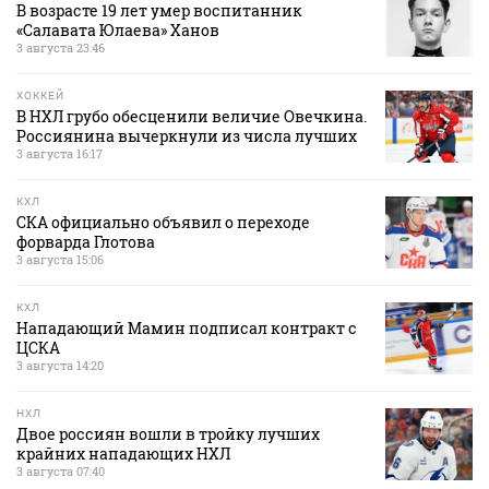
В возрасте 19 лет умер воспитанник
«Салавата Юлаева» Ханов
3 августа 23:46
ХОККЕЙ
В НХЛ грубо обесценили величие Овечкина.
Россиянина вычеркнули из числа лучших
3 августа 16:17
КХЛ
СКА официально объявил о переходе
форварда Глотова
3 августа 15:06
КХЛ
Нападающий Мамин подписал контракт с
ЦСКА
3 августа 14:20
НХЛ
Двое россиян вошли в тройку лучших
крайних нападающих НХЛ
3 августа 07:40