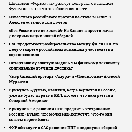
Шведский «Ферьестад» расторг контракт с канадцем
Футом из‑за протестов общественности
Известного российского вратаря не стало в 39 лет. У
Алексея остались три дочери
«Без России это не хоккей!» На Западе в ярости из-за
дискриминации нашей сборной
CAS продолжает разбирательство между ФХР и IIHF по
делу о запрете российским командам участвовать в
соревнованиях
Потерявшему золотую медаль ЧМ финскому хоккеисту
оригинально вручили дубликат
Умер бывший вратарь «Амура» и «Локомотива» Алексей
Мурыгин
Крикунов: «Думаю, Овечкин, когда вернется в Россию,
уже не будет играть в КХЛ, потому что наиграется в
Северной Америке»
Крикунов — о решении IIHF продлить отстранение
России: «Думал, что молодежь допустят. Что‑то они
совсем перегибают»
ФХР обжалует в CAS решение IIHF о недопуске сборной