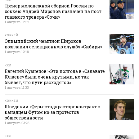
Тренер молодежной сборной России по
хоккею Андрей Миронов назначен на пост
главного тренера «Сочи»
1 августа 12:32
ХОККЕЙ
Олимпийский чемпион Широков
возглавил селекционную службу «Сибири»
1 августа 12:18
КХЛ
Евгений Кузнецов: «Эти полгода в «Салавате
Юлаеве» были очень крутыми, но так
бывает, что пути расходятся»
1 августа 11:33
ХОККЕЙ
Шведский «Ферьестад» расторг контракт с
канадцем Футом из‑за протестов
общественности
1 августа 03:25
КХЛ