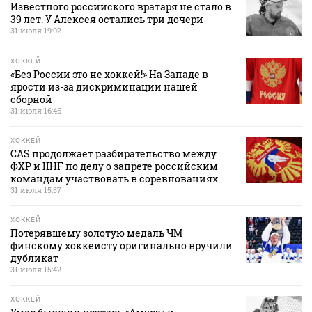
Известного российского вратаря не стало в
39 лет. У Алексея остались три дочери
31 июля 19:02
ХОККЕЙ
«Без России это не хоккей!» На Западе в
ярости из-за дискриминации нашей
сборной
31 июля 16:46
ХОККЕЙ
CAS продолжает разбирательство между
ФХР и IIHF по делу о запрете российским
командам участвовать в соревнованиях
31 июля 15:57
ХОККЕЙ
Потерявшему золотую медаль ЧМ
финскому хоккеисту оригинально вручили
дубликат
31 июля 15:42
ХОККЕЙ