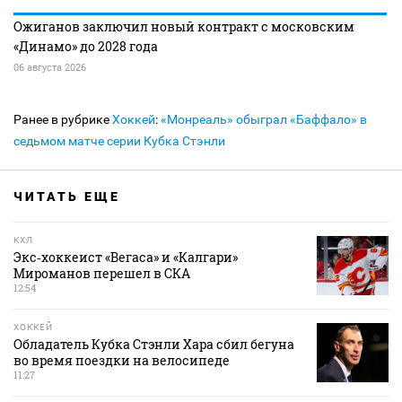
Ожиганов заключил новый контракт с московским
«Динамо» до 2028 года
06 августа 2026
Ранее в рубрике
Хоккей
:
«Монреаль» обыграл «Баффало» в
седьмом матче серии Кубка Стэнли
ЧИТАТЬ ЕЩЕ
КХЛ
Экс‑хоккеист «Вегаса» и «Калгари»
Мироманов перешел в СКА
12:54
ХОККЕЙ
Обладатель Кубка Стэнли Хара сбил бегуна
во время поездки на велосипеде
11:27