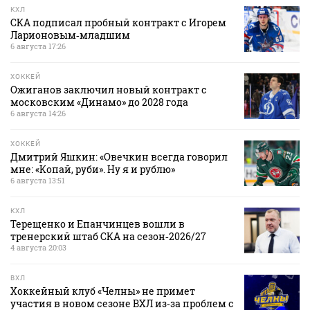
КХЛ
СКА подписал пробный контракт с Игорем
Ларионовым‑младшим
6 августа 17:26
ХОККЕЙ
Ожиганов заключил новый контракт с
московским «Динамо» до 2028 года
6 августа 14:26
ХОККЕЙ
Дмитрий Яшкин: «Овечкин всегда говорил
мне: «Копай, руби». Ну я и рублю»
6 августа 13:51
КХЛ
Терещенко и Епанчинцев вошли в
тренерский штаб СКА на сезон‑2026/27
4 августа 20:03
ВХЛ
Хоккейный клуб «Челны» не примет
участия в новом сезоне ВХЛ из‑за проблем с