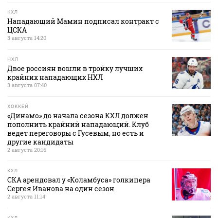
КХЛ
Нападающий Мамин подписал контракт с
ЦСКА
3 августа 14:20
НХЛ
Двое россиян вошли в тройку лучших
крайних нападающих НХЛ
3 августа 07:40
ХОККЕЙ
«Динамо» до начала сезона КХЛ должен
пополнить крайний нападающий. Клуб
ведет переговоры с Гусевым, но есть и
другие кандидаты
2 августа 20:16
КХЛ
СКА арендовал у «Коламбуса» голкипера
Сергея Иванова на один сезон
2 августа 11:14
КХЛ