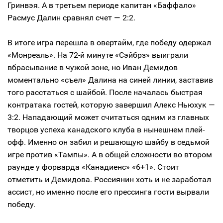
Гринвэя. А в третьем периоде капитан «Баффало»
Расмус Далин сравнял счет — 2:2.
В итоге игра перешла в овертайм, где победу одержал
«Монреаль». На 72-й минуте «Сэйбрз» выиграли
вбрасывание в чужой зоне, но Иван Демидов
моментально «съел» Далина на синей линии, заставив
того расстаться с шайбой. После началась быстрая
контратака гостей, которую завершил Алекс Ньюхук —
3:2. Нападающий может считаться одним из главных
творцов успеха канадского клуба в нынешнем плей-
офф. Именно он забил и решающую шайбу в седьмой
игре против «Тампы». А в общей сложности во втором
раунде у форварда «Канадиенс» «6+1». Стоит
отметить и Демидова. Россиянин хоть и не заработал
ассист, но именно после его прессинга гости вырвали
победу.