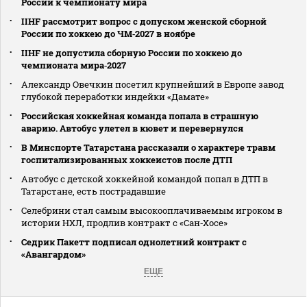
России к чемпионату мира
IIHF рассмотрит вопрос с допуском женской сборной
России по хоккею до ЧМ‑2027 в ноябре
IIHF не допустила сборную России по хоккею до
чемпионата мира‑2027
Александр Овечкин посетил крупнейший в Европе завод
глубокой переработки индейки «Дамате»
Российская хоккейная команда попала в страшную
аварию. Автобус улетел в кювет и перевернулся
В Минспорте Татарстана рассказали о характере травм
госпитализированных хоккеистов после ДТП
Автобус с детской хоккейной командой попал в ДТП в
Татарстане, есть пострадавшие
Селебрини стал самым высокооплачиваемым игроком в
истории НХЛ, продлив контракт с «Сан‑Хосе»
Седрик Пакетт подписал однолетний контракт с
«Авангардом»
ЕЩЕ