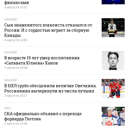
финансами
4 августа 15:31
ХОККЕЙ
Сын знаменитого хоккеиста отказался от
России. И с гордостью играет за сборную
Канады
4 августа 12:55
ХОККЕЙ
В возрасте 19 лет умер воспитанник
«Салавата Юлаева» Ханов
3 августа 23:46
ХОККЕЙ
В НХЛ грубо обесценили величие Овечкина.
Россиянина вычеркнули из числа лучших
3 августа 16:17
КХЛ
СКА официально объявил о переходе
форварда Глотова
3 августа 15:06