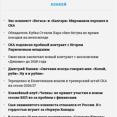
ХОККЕЙ
Экс‑хоккеист «Вегаса» и «Калгари» Мироманов перешел в
СКА
Обладатель Кубка Стэнли Хара сбил бегуна во время
поездки на велосипеде
СКА подписал пробный контракт с Игорем
Ларионовым‑младшим
Ожиганов заключил новый контракт с московским
«Динамо» до 2028 года
Дмитрий Яшкин: «Овечкин всегда говорил мне: «Копай,
руби». Ну я и рублю»
Терещенко и Епанчинцев вошли в тренерский штаб СКА
на сезон‑2026/27
Хоккейный клуб «Челны» не примет участия в новом
сезоне ВХЛ из‑за проблем с финансами
Сын знаменитого хоккеиста отказался от России. И с
гордостью играет за сборную Канады
В возрасте 19 лет умер воспитанник «Салавата Юлаева»