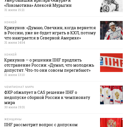
Умер бывший вратарь «Амура» и
«Локомотива» Алексей Мурыгин
31 июля 15:21
ХОККЕЙ
Крикунов: «Думаю, Овечкин, когда вернется
в Россию, уже не будет играть в КХЛ, потому
что наиграется в Северной Америке»
31 июля 14:54
ХОККЕЙ
Крикунов — о решении IIHF продлить
отстранение России: «Думал, что молодежь
допустят. Что‑то они совсем перегибают»
31 июля 13:10
ЧЕМПИОНАТ МИРА
ФХР обжалует в CAS решение IIHF о
недопуске сборной России к чемпионату
мира
30 июля 19:31
ЖЕНЩИНЫ
IIHF рассмотрит вопрос с допуском