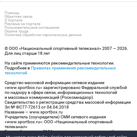
Помощь
Обратная связь
О портале
Реклама на портале
Пользовательское соглашение
Охрана труда
Политика обработки персональных данных
© ООО «Национальный спортивный телеканал» 2007 — 2026.
Для лиц старше 18 лет
На сайте применяются рекомендательные технологии.
Подробнее в
Правилах применения рекомендательных
технологий
Средство массовой информации сетевое издание
«www.sportbox.ru» зарегистрировано Федеральной службой
по надзору в сфере связи, информационных технологий
и массовых коммуникаций (Роскомнадзор).
Свидетельство о регистрации средства массовой информации
Эл № ФС77-72613 от 04.04.2018
Название — www.sportbox.ru
Учредитель (соучредители) СМИ сетевого издания
«www.sportbox.ru»: ООО «Национальный спортивный
телеканал»
Главный редактор СМИ сетевого издания «www.sportbox.ru»:
Конов В.А.