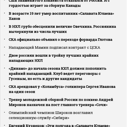
Сын знаменитого хоккеиста отказался от России. И с
гордостью играет за сборную Канады
В возрасте 19 лет умер воспитанник «Салавата Юлаева»
Ханов
В НХЛ грубо обесценили величие Овечкина. Россиянина
вычеркнули из числа лучших
СКА официально объявил о переходе форварда Глотова
Нападающий Мамин подписал контракт с ЦСКА
Двое россиян вошли в тройку лучших крайних
нападающих НХЛ
«Динамо» до начала сезона КХЛ должен пополнить
крайний нападающий. Клуб ведет переговоры с
Гусевым, но есть и другие кандидаты
СКА арендовал у «Коламбуса» голкипера Сергея Иванова
на один сезон
Тренер молодежной сборной России по хоккею Андрей
Миронов назначен на пост главного тренера «Сочи»
Олимпийский чемпион Широков возглавил
селекционную службу «Сибири»
Евгений Кузнецов: «Эти полгода в «Салавате Юлаеве»