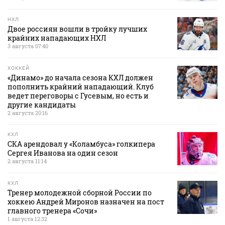
НХЛ
Двое россиян вошли в тройку лучших
крайних нападающих НХЛ
3 августа 07:40
ХОККЕЙ
«Динамо» до начала сезона КХЛ должен
пополнить крайний нападающий. Клуб
ведет переговоры с Гусевым, но есть и
другие кандидаты
2 августа 20:16
КХЛ
СКА арендовал у «Коламбуса» голкипера
Сергея Иванова на один сезон
2 августа 11:14
КХЛ
Тренер молодежной сборной России по
хоккею Андрей Миронов назначен на пост
главного тренера «Сочи»
1 августа 12:32