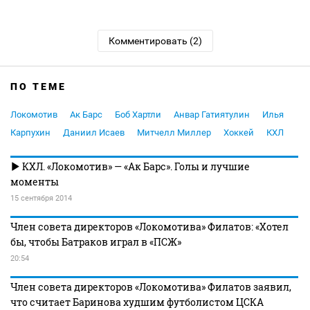
Комментировать (2)
ПО ТЕМЕ
Локомотив
Ак Барс
Боб Хартли
Анвар Гатиятулин
Илья
Карпухин
Даниил Исаев
Митчелл Миллер
Хоккей
КХЛ
КХЛ. «Локомотив» — «Ак Барс». Голы и лучшие
моменты
15 сентября 2014
Член совета директоров «Локомотива» Филатов: «Хотел
бы, чтобы Батраков играл в «ПСЖ»
20:54
Член совета директоров «Локомотива» Филатов заявил,
что считает Баринова худшим футболистом ЦСКА