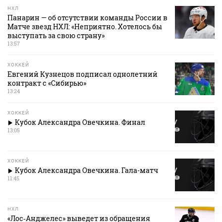
НХЛ
Панарин — об отсутствии команды России в
Матче звезд НХЛ: «Неприятно. Хотелось бы
выступать за свою страну»
13:57
ХОККЕЙ
Евгений Кузнецов подписал однолетний
контракт с «Сибирью»
13:24
ХОККЕЙ
Кубок Александра Овечкина. Финал
13:05
ХОККЕЙ
Кубок Александра Овечкина. Гала-матч
11:45
НХЛ
«Лос‑Анджелес» выведет из обращения