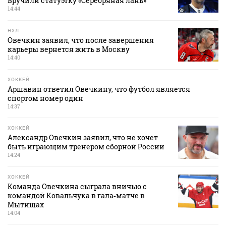
вручили статуэтку «Серебряная лань»
14:44
НХЛ
Овечкин заявил, что после завершения
карьеры вернется жить в Москву
14:40
ХОККЕЙ
Аршавин ответил Овечкину, что футбол является
спортом номер один
14:37
ХОККЕЙ
Александр Овечкин заявил, что не хочет
быть играющим тренером сборной России
14:24
ХОККЕЙ
Команда Овечкина сыграла вничью с
командой Ковальчука в гала‑матче в
Мытищах
14:04