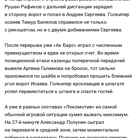
Рушан Рафиков с дальней дистанции зарядил
в сторону ворот и попал в Андрея Сергеева. Голкипер
хозяев Тимур Билялов справился не только
с рикошетом, но и с двумя добиваниями Сергеева.
После перерыва уже «Ак Барс» играл с численным
преимуществом и едва не открыл счет. Во время
позиционной атаки казанцы поперечной передачей
вывели Артема Галимова на бросок, тот сильно
приложился по шайбе и попробовал прошить ближний
угол ворот Исаева. Голкипер ярославцев в шпагате
успел переместиться к штанге и спасти гостей.
А уже в равных составах «Локомотив» из самой
обычной игровой ситуации сумел выжать максимум.
На 27-й минуте Александр Полунин сыграл
на перехвате в средней зоне, затем моментально
побежал в контратаку. Полунин на скорости пересек