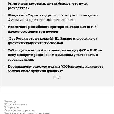
были очень крутыми, но так бывает, что пути
расходятся»
Шведский «Ферьестад» расторг контракт с канадцем
Футом из‑за протестов общественности
Известного российского вратаря не стало в 39 лет. У
Алексея остались три дочери
«Без России это не хоккей!» На Западе в ярости из-за
дискриминации нашей сборной
CAS продолжает разбирательство между ФХР и IIHF по
делу о запрете российским командам участвовать в
соревнованиях
Потерявшему золотую медаль ЧМ финскому хоккеисту
оригинально вручили дубликат
ЕЩЕ
Помощь
Обратная связь
О портале
Реклама на портале
Пользовательское соглашение