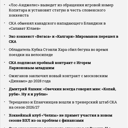
«Лос‑Анджелес» выведет из обращения игровой номер
Копитара и установит статую в честь словенского
хоккеиста
СКА обменял канадского нападающего Бландизи в
«Салават Юлаев»
Экс‑хоккеист «Вегаса» и «Калгари» Мироманов перешел в
СКА
Обладатель Кубка Стэнли Хара сбил бегуна во время
поездки на велосипеде
СКА подписал пробный контракт с Игорем
Ларионовым‑младшим
Ожиганов заключил новый контракт с московским
«Динамо» до 2028 года
Дмитрий Яшкин: «Овечкин всегда говорил мне: «Копай,
руби». Ну я и рублю»
Терещенко и Епанчинцев вошли в тренерский штаб СКА
на сезон‑2026/27
Хоккейный клуб «Челны» не примет участия в новом
сезоне ВХЛ из‑за проблем с финансами