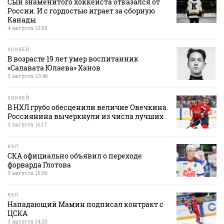
Сын знаменитого хоккеиста отказался от
России. И с гордостью играет за сборную
Канады
4 августа 12:55
ХОККЕЙ
В возрасте 19 лет умер воспитанник
«Салавата Юлаева» Ханов
3 августа 23:46
ХОККЕЙ
В НХЛ грубо обесценили величие Овечкина.
Россиянина вычеркнули из числа лучших
3 августа 16:17
КХЛ
СКА официально объявил о переходе
форварда Глотова
3 августа 15:06
КХЛ
Нападающий Мамин подписал контракт с
ЦСКА
3 августа 14:20