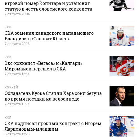
игровой номер Копитара и установит
статую в честь словенского хоккеиста
7 августа 20:36
КХЛ
СКА обменял канадского нападающего
Бландизи в «Салават Юлаев»
7 августа 20:16
КХЛ
Экс‑хоккеист «Вегаса» и «Калгари»
Мироманов перешел в СКА
7 августа 12:54
ХОККЕЙ
Обладатель Кубка Стэнли Хара сбил бегуна
во время поездки на велосипеде
7 августа 11:27
КХЛ
СКА подписал пробный контракт с Игорем
Ларионовым‑младшим
6 августа 17:26