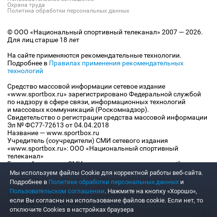
Охрана труда
Политика обработки персональных данных
© ООО «Национальный спортивный телеканал» 2007 — 2026.
Для лиц старше 18 лет
На сайте применяются рекомендательные технологии.
Подробнее в
Правилах применения рекомендательных
технологий
Средство массовой информации сетевое издание
«www.sportbox.ru» зарегистрировано Федеральной службой
по надзору в сфере связи, информационных технологий
и массовых коммуникаций (Роскомнадзор).
Свидетельство о регистрации средства массовой информации
Эл № ФС77-72613 от 04.04.2018
Название — www.sportbox.ru
Учредитель (соучредители) СМИ сетевого издания
«www.sportbox.ru»: ООО «Национальный спортивный
телеканал»
Главный редактор СМИ сетевого издания «www.sportbox.ru»:
Конов В.А.
Мы используем файлы Сookie для корректной работы веб-сайта.
Номер телефона редакции СМИ сетевого издания
Подробнее в
Политике обработки персональных данных
и
«www.sportbox.ru»: +7 (495) 653 8419
Пользовательском соглашении
. Нажмите на кнопку «Хорошо»,
Адрес электронной почты редакции СМИ сетевого издания
если Вы согласны на использование файлов cookie. Если нет, то
«www.sportbox.ru»: editor@sportbox.ru
отключите Cookies в настройках браузера