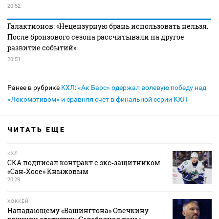
20:52
Галактионов: «Нецензурную брань использовать нельзя.
После бронзового сезона рассчитывали на другое
развитие событий»
20:51
Ранее в рубрике
КХЛ
:
«Ак Барс» одержал волевую победу над
«Локомотивом» и сравнял счет в финальной серии КХЛ
ЧИТАТЬ ЕЩЕ
КХЛ
СКА подписал контракт с экс‑защитником
«Сан‑Хосе» Кныжовым
20:29
ХОККЕЙ
Нападающему «Вашингтона» Овечкину