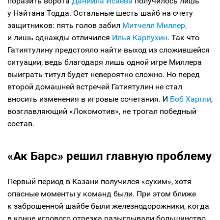
поразить ворота
Даниила Исаева
получилось лишь
у Нэйтана Тодда. Остальные шесть шайб на счету
защитников: пять голов забил
Митчелл Миллер,
и лишь однажды отличился
Илья Карпухин
. Так что
Гатиятулину предстояло найти выход из сложившейся
ситуации, ведь благодаря лишь одной игре Миллера
выиграть титул будет невероятно сложно. Но перед
второй домашней встречей Гатиятулин не стал
вносить изменения в игровые сочетания. И
Боб Хартли
,
возглавляющий «Локомотив», не трогал победный
состав.
«Ак Барс» решил главную проблему
Первый период в Казани получился «сухим», хотя
опасные моменты у команд были. При этом ближе
к заброшенной шайбе были железнодорожники, когда
в конце игрового отрезка разыгрывали большинство.