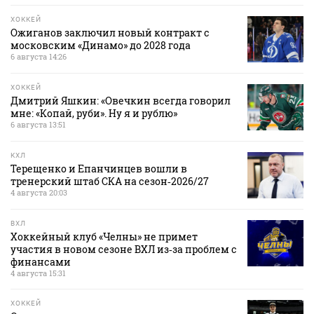
ХОККЕЙ
Ожиганов заключил новый контракт с
московским «Динамо» до 2028 года
6 августа 14:26
ХОККЕЙ
Дмитрий Яшкин: «Овечкин всегда говорил
мне: «Копай, руби». Ну я и рублю»
6 августа 13:51
КХЛ
Терещенко и Епанчинцев вошли в
тренерский штаб СКА на сезон‑2026/27
4 августа 20:03
ВХЛ
Хоккейный клуб «Челны» не примет
участия в новом сезоне ВХЛ из‑за проблем с
финансами
4 августа 15:31
ХОККЕЙ