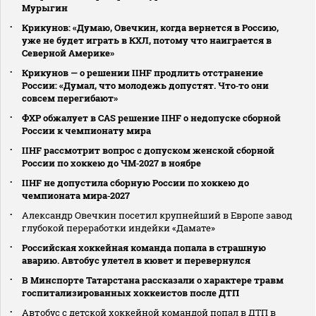
Мурыгин
Крикунов: «Думаю, Овечкин, когда вернется в Россию,
уже не будет играть в КХЛ, потому что наиграется в
Северной Америке»
Крикунов — о решении IIHF продлить отстранение
России: «Думал, что молодежь допустят. Что‑то они
совсем перегибают»
ФХР обжалует в CAS решение IIHF о недопуске сборной
России к чемпионату мира
IIHF рассмотрит вопрос с допуском женской сборной
России по хоккею до ЧМ‑2027 в ноябре
IIHF не допустила сборную России по хоккею до
чемпионата мира‑2027
Александр Овечкин посетил крупнейший в Европе завод
глубокой переработки индейки «Дамате»
Российская хоккейная команда попала в страшную
аварию. Автобус улетел в кювет и перевернулся
В Минспорте Татарстана рассказали о характере травм
госпитализированных хоккеистов после ДТП
Автобус с детской хоккейной командой попал в ДТП в