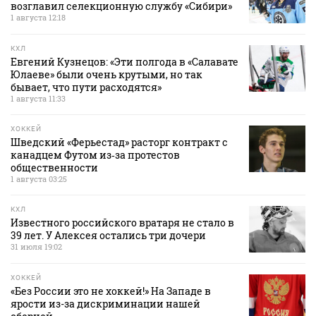
возглавил селекционную службу «Сибири»
1 августа 12:18
КХЛ
Евгений Кузнецов: «Эти полгода в «Салавате
Юлаеве» были очень крутыми, но так
бывает, что пути расходятся»
1 августа 11:33
ХОККЕЙ
Шведский «Ферьестад» расторг контракт с
канадцем Футом из‑за протестов
общественности
1 августа 03:25
КХЛ
Известного российского вратаря не стало в
39 лет. У Алексея остались три дочери
31 июля 19:02
ХОККЕЙ
«Без России это не хоккей!» На Западе в
ярости из-за дискриминации нашей