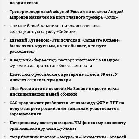
на один сезон
Тренер молодежной сборной России по хоккею Андрей
Миронов назначен на пост главного тренера «Сочи»
Олимпийский чемпион Широков возглавил
селекционную службу «Сибири»
Евгений Кузнецов: «Эти полгода в «Салавате Юлаеве»
были очень крутыми, но так бывает, что пути
расходятся»
Шведский «Ферьестад» расторг контракт с канадцем
Футом из‑за протестов общественности
Известного российского вратаря не стало в 39 лет. У
Алексея остались три дочери
«Без России это не хоккей!» На Западе в ярости из-за
дискриминации нашей сборной
CAS продолжает разбирательство между ФХР и IIHF по
делу о запрете российским командам участвовать в
соревнованиях
Потерявшему золотую медаль ЧМ финскому хоккеисту
оригинально вручили дубликат
Умер бывший вратарь «Амура» и «Локомотива» Алексей