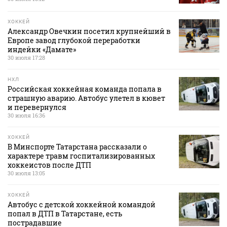
ХОККЕЙ
Александр Овечкин посетил крупнейший в
Европе завод глубокой переработки
индейки «Дамате»
30 июля 17:28
НХЛ
Российская хоккейная команда попала в
страшную аварию. Автобус улетел в кювет
и перевернулся
30 июля 16:36
ХОККЕЙ
В Минспорте Татарстана рассказали о
характере травм госпитализированных
хоккеистов после ДТП
30 июля 13:05
ХОККЕЙ
Автобус с детской хоккейной командой
попал в ДТП в Татарстане, есть
пострадавшие