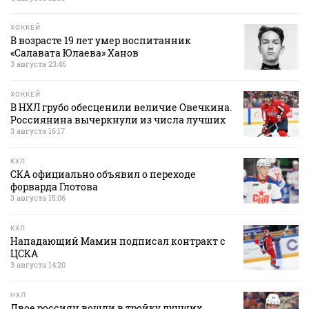
ХОККЕЙ
В возрасте 19 лет умер воспитанник
«Салавата Юлаева» Ханов
3 августа 23:46
ХОККЕЙ
В НХЛ грубо обесценили величие Овечкина.
Россиянина вычеркнули из числа лучших
3 августа 16:17
КХЛ
СКА официально объявил о переходе
форварда Глотова
3 августа 15:06
КХЛ
Нападающий Мамин подписал контракт с
ЦСКА
3 августа 14:20
НХЛ
Двое россиян вошли в тройку лучших