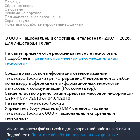
Помощь
Обратная связь
О портале
Реклама на портале
Пользовательское соглашение
Охрана труда
Политика обработки персональных данных
© ООО «Национальный спортивный телеканал» 2007 — 2026.
Для лиц старше 18 лет
На сайте применяются рекомендательные технологии.
Подробнее в
Правилах применения рекомендательных
технологий
Средство массовой информации сетевое издание
«www.sportbox.ru» зарегистрировано Федеральной службой
по надзору в сфере связи, информационных технологий
и массовых коммуникаций (Роскомнадзор).
Свидетельство о регистрации средства массовой информации
Эл № ФС77-72613 от 04.04.2018
Название — www.sportbox.ru
Учредитель (соучредители) СМИ сетевого издания
«www.sportbox.ru»: ООО «Национальный спортивный
телеканал»
Главный редактор СМИ сетевого издания «www.sportbox.ru»:
Конов В.А.
Мы используем файлы Сookie для корректной работы веб-сайта.
Номер телефона редакции СМИ сетевого издания
Подробнее в
Политике обработки персональных данных
и
«www.sportbox.ru»: +7 (495) 653 8419