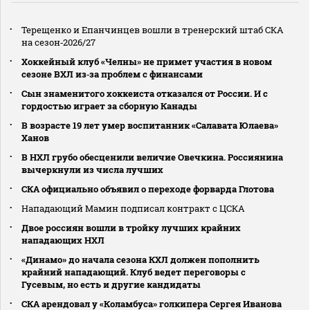
Терещенко и Епанчинцев вошли в тренерский штаб СКА
на сезон‑2026/27
Хоккейный клуб «Челны» не примет участия в новом
сезоне ВХЛ из‑за проблем с финансами
Сын знаменитого хоккеиста отказался от России. И с
гордостью играет за сборную Канады
В возрасте 19 лет умер воспитанник «Салавата Юлаева»
Ханов
В НХЛ грубо обесценили величие Овечкина. Россиянина
вычеркнули из числа лучших
СКА официально объявил о переходе форварда Глотова
Нападающий Мамин подписал контракт с ЦСКА
Двое россиян вошли в тройку лучших крайних
нападающих НХЛ
«Динамо» до начала сезона КХЛ должен пополнить
крайний нападающий. Клуб ведет переговоры с
Гусевым, но есть и другие кандидаты
СКА арендовал у «Коламбуса» голкипера Сергея Иванова