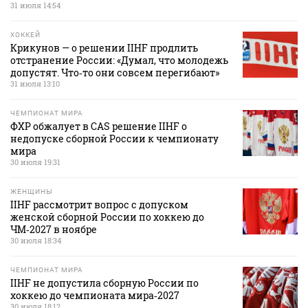
31 июля 14:54
ХОККЕЙ
Крикунов — о решении IIHF продлить
отстранение России: «Думал, что молодежь
допустят. Что‑то они совсем перегибают»
31 июля 13:10
ЧЕМПИОНАТ МИРА
ФХР обжалует в CAS решение IIHF о
недопуске сборной России к чемпионату
мира
30 июля 19:31
ЖЕНЩИНЫ
IIHF рассмотрит вопрос с допуском
женской сборной России по хоккею до
ЧМ‑2027 в ноябре
30 июля 18:34
ЧЕМПИОНАТ МИРА
IIHF не допустила сборную России по
хоккею до чемпионата мира‑2027
30 июля 18:12