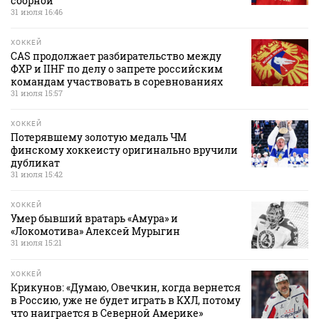
сборной
31 июля 16:46
ХОККЕЙ
CAS продолжает разбирательство между
ФХР и IIHF по делу о запрете российским
командам участвовать в соревнованиях
31 июля 15:57
ХОККЕЙ
Потерявшему золотую медаль ЧМ
финскому хоккеисту оригинально вручили
дубликат
31 июля 15:42
ХОККЕЙ
Умер бывший вратарь «Амура» и
«Локомотива» Алексей Мурыгин
31 июля 15:21
ХОККЕЙ
Крикунов: «Думаю, Овечкин, когда вернется
в Россию, уже не будет играть в КХЛ, потому
что наиграется в Северной Америке»