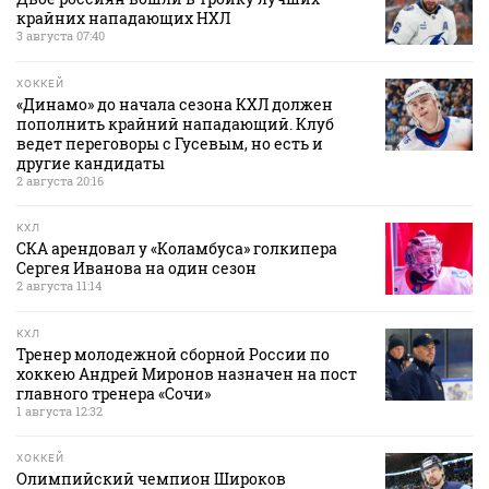
крайних нападающих НХЛ
3 августа 07:40
ХОККЕЙ
«Динамо» до начала сезона КХЛ должен
пополнить крайний нападающий. Клуб
ведет переговоры с Гусевым, но есть и
другие кандидаты
2 августа 20:16
КХЛ
СКА арендовал у «Коламбуса» голкипера
Сергея Иванова на один сезон
2 августа 11:14
КХЛ
Тренер молодежной сборной России по
хоккею Андрей Миронов назначен на пост
главного тренера «Сочи»
1 августа 12:32
ХОККЕЙ
Олимпийский чемпион Широков