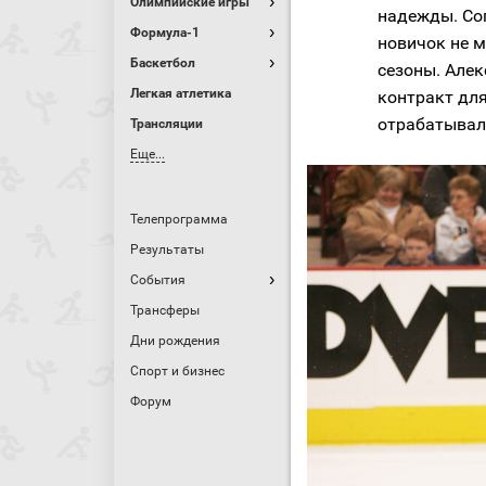
Олимпийские игры
надежды. Со
Формула-1
новичок не м
Баскетбол
сезоны. Але
Легкая атлетика
контракт для
отрабатывал 
Трансляции
Еще...
Телепрограмма
Результаты
События
Трансферы
Дни рождения
Спорт и бизнес
Форум