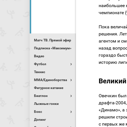
наибольшее 
чемпионате (
Пока велича
решения. Ле
Матч ТВ. Прямой эфир
агентом и см
назад вопро
Подписка «Максимум»
гораздо быст
Видео
историю лиги
Футбол
Теннис
Великий
MMA/Единоборства
Фигурное катание
Овечкин был
Биатлон
драфта-2004,
Лыжные гонки
«Динамо», а 
Бокс
решили строи
Допинг
с первых же