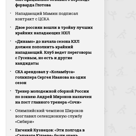
форварда Глотова
Нападающий Мамин подписал
контракт с ЦСКА
Двое россиян вошли в тройку лучших
крайних нападающих НХЛ
«Динамо» до начала сезона КХЛ
должен пополнить крайний
нападающий. Клуб ведет переговоры
с Гусевым, но есть и другие
кандидаты
СКА арендовал у «Коламбуса»
голкипера Сергея Иванова на один
сезон
Тренер молодежной сборной России
по хоккею Андрей Миронов назначен
на пост главного тренера «Сочи»
Олимпийский чемпион Широков
возглавил селекционную службу
«Сибири»
Евгений Кузнецов: «Эти полгода в
«Салавате Юлаеве» были очень