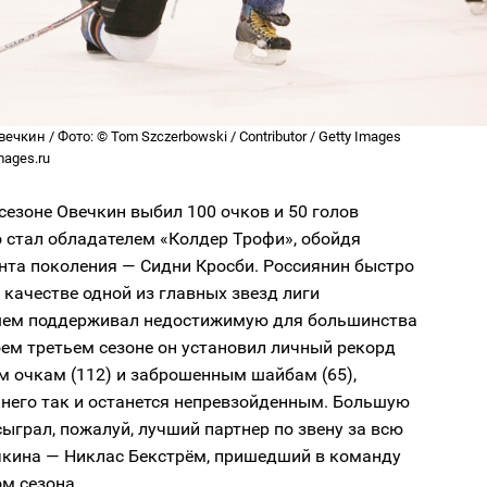
чкин / Фото: © Tom Szczerbowski / Contributor / Getty Images
mages.ru
сезоне Овечкин выбил 100 очков и 50 голов
 стал обладателем «Колдер Трофи», обойдя
нта поколения — Сидни Кросби. Россиянин быстро
 качестве одной из главных звезд лиги
шем поддерживал недостижимую для большинства
оем третьем сезоне он установил личный рекорд
м очкам (112) и заброшенным шайбам (65),
 него так и останется непревзойденным. Большую
сыграл, пожалуй, лучший партнер по звену за всю
чкина — Никлас Бекстрём, пришедший в команду
м сезона.