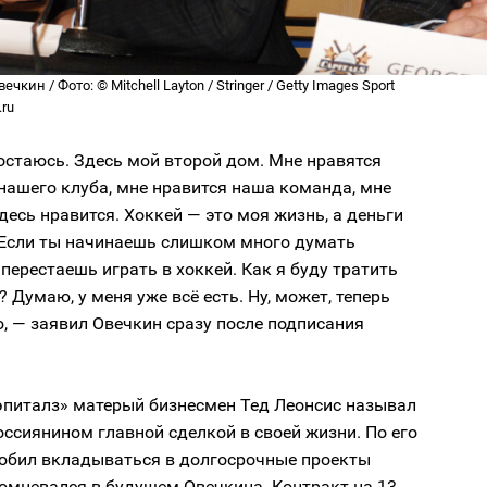
чкин / Фото: © Mitchell Layton / Stringer / Getty Images Sport
.ru
 остаюсь. Здесь мой второй дом. Мне нравятся
нашего клуба, мне нравится наша команда, мне
десь нравится. Хоккей — это моя жизнь, а деньги
. Если ты начинаешь слишком много думать
о перестаешь играть в хоккей. Как я буду тратить
? Думаю, у меня уже всё есть. Ну, может, теперь
, — заявил Овечкин сразу после подписания
эпиталз» матерый бизнесмен Тед Леонсис называл
оссиянином главной сделкой в своей жизни. По его
любил вкладываться в долгосрочные проекты
сомневался в будущем Овечкина. Контракт на 13