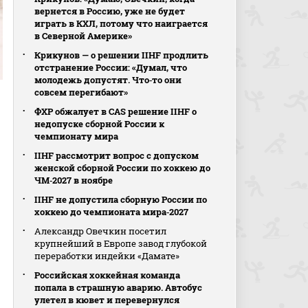
вернется в Россию, уже не будет
играть в КХЛ, потому что наиграется
в Северной Америке»
Крикунов — о решении IIHF продлить
отстранение России: «Думал, что
молодежь допустят. Что‑то они
совсем перегибают»
ФХР обжалует в CAS решение IIHF о
недопуске сборной России к
чемпионату мира
IIHF рассмотрит вопрос с допуском
женской сборной России по хоккею до
ЧМ‑2027 в ноябре
IIHF не допустила сборную России по
хоккею до чемпионата мира‑2027
Александр Овечкин посетил
крупнейший в Европе завод глубокой
переработки индейки «Дамате»
Российская хоккейная команда
попала в страшную аварию. Автобус
улетел в кювет и перевернулся