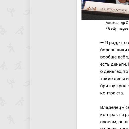
Александр Ове
/ Gettyimages
— Я рад, что
болельщики 
вообще всё з
есть деньги
о деньгах, т
такие деньги
бритву куплю
контракта.
Владелец «К
контракт с р
словам, он 
и ничуть не 