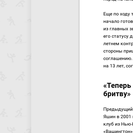
Еще по ходу 
начало гото
из главных з
его статусу 
летнем контр
стороны при
соглашению. 
на 13 лет, с
«Теперь 
бритву»
Предыдущий 
Яшин в 2001 
клуб из Нью
«Вашингтон»