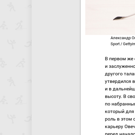
Александр Ове
Sport / Gettyi
В первом же 
и заслуженно
другого тала
утвердился в
и в дальней
высоту. В св
по набранны
который для
роль в этом 
карьеру Ове
перед начало