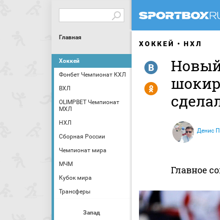
Главная
ХОККЕЙ
НХЛ
Новый
Хоккей
R
Фонбет Чемпионат КХЛ
шокир
Y
ВХЛ
сдела
OLIMPBET Чемпионат
МХЛ
НХЛ
Денис П
Сборная России
Чемпионат мира
МЧМ
Главное со
Кубок мира
Трансферы
Запад