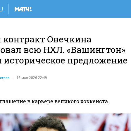
 контракт Овечкина
овал всю НХЛ. «Вашингтон»
л историческое предложение
етров
16 мая 2026 22:49
глашение в карьере великого хоккеиста.