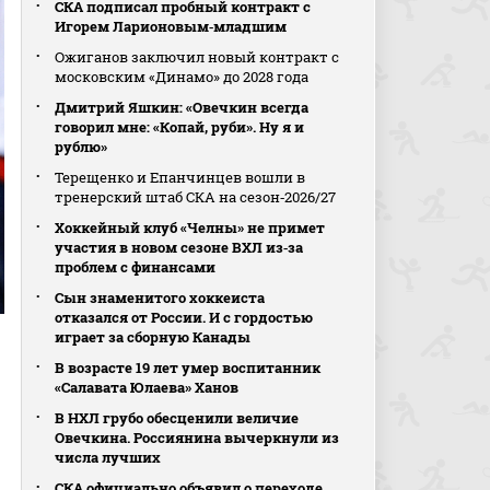
СКА подписал пробный контракт с
Игорем Ларионовым‑младшим
Ожиганов заключил новый контракт с
московским «Динамо» до 2028 года
Дмитрий Яшкин: «Овечкин всегда
говорил мне: «Копай, руби». Ну я и
рублю»
Терещенко и Епанчинцев вошли в
тренерский штаб СКА на сезон‑2026/27
Хоккейный клуб «Челны» не примет
участия в новом сезоне ВХЛ из‑за
проблем с финансами
Сын знаменитого хоккеиста
отказался от России. И с гордостью
играет за сборную Канады
В возрасте 19 лет умер воспитанник
«Салавата Юлаева» Ханов
В НХЛ грубо обесценили величие
Овечкина. Россиянина вычеркнули из
числа лучших
СКА официально объявил о переходе