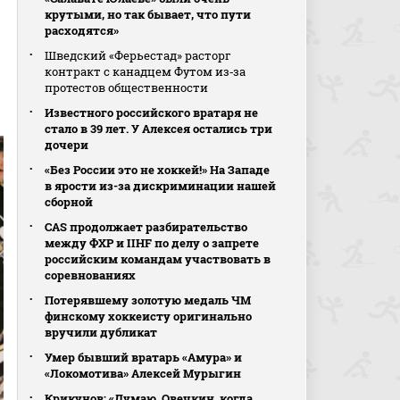
крутыми, но так бывает, что пути
расходятся»
Шведский «Ферьестад» расторг
контракт с канадцем Футом из‑за
протестов общественности
Известного российского вратаря не
стало в 39 лет. У Алексея остались три
дочери
«Без России это не хоккей!» На Западе
в ярости из-за дискриминации нашей
сборной
CAS продолжает разбирательство
между ФХР и IIHF по делу о запрете
российским командам участвовать в
соревнованиях
Потерявшему золотую медаль ЧМ
финскому хоккеисту оригинально
вручили дубликат
Умер бывший вратарь «Амура» и
«Локомотива» Алексей Мурыгин
Крикунов: «Думаю, Овечкин, когда