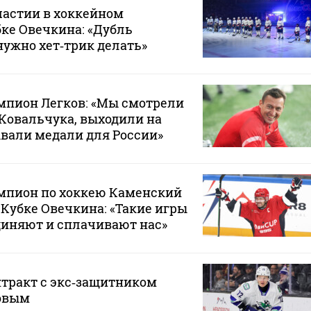
частии в хоккейном
бке Овечкина: «Дубль
нужно хет‑трик делать»
пион Легков: «Мы смотрели
Ковальчука, выходили на
вали медали для России»
пион по хоккею Каменский
 Кубке Овечкина: «Такие игры
диняют и сплачивают нас»
тракт с экс‑защитником
овым