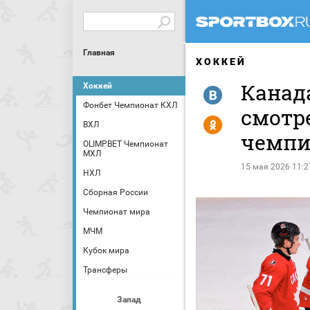
Главная
ХОККЕЙ
Канада
Хоккей
R
Фонбет Чемпионат КХЛ
смотр
Y
ВХЛ
чемпи
OLIMPBET Чемпионат
МХЛ
15 мая 2026 11:2
НХЛ
Сборная России
Чемпионат мира
МЧМ
Кубок мира
Трансферы
Запад