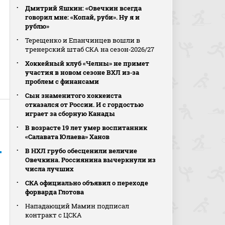
Дмитрий Яшкин: «Овечкин всегда
говорил мне: «Копай, руби». Ну я и
рублю»
Терещенко и Епанчинцев вошли в
тренерский штаб СКА на сезон‑2026/27
Хоккейный клуб «Челны» не примет
участия в новом сезоне ВХЛ из‑за
проблем с финансами
Сын знаменитого хоккеиста
отказался от России. И с гордостью
играет за сборную Канады
В возрасте 19 лет умер воспитанник
«Салавата Юлаева» Ханов
В НХЛ грубо обесценили величие
Овечкина. Россиянина вычеркнули из
числа лучших
СКА официально объявил о переходе
форварда Глотова
Нападающий Мамин подписал
контракт с ЦСКА