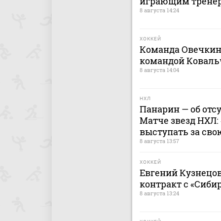
играющим тренер
8 августа 14:24
ХОККЕЙ
Команда Овечкин
командой Коваль
8 августа 14:04
НХЛ
Панарин — об отс
Матче звезд НХЛ:
выступать за сво
8 августа 13:57
ХОККЕЙ
Евгений Кузнецо
контракт с «Сиби
8 августа 13:24