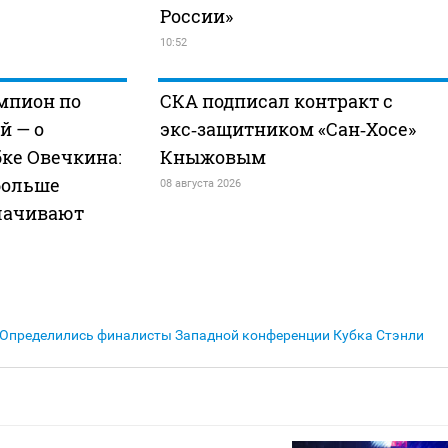
России»
10:52
мпион по
СКА подписал контракт с
й — о
экс‑защитником «Сан‑Хосе»
бке Овечкина:
Кныжовым
больше
08 августа 2026
лачивают
Определились финалисты Западной конференции Кубка Стэнли