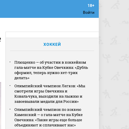
Войти
е
ХОККЕЙ
Плющенко — об участии в хоккейном
гала‑матче на Кубке Овечкина: «Дубль
оформил, теперь нужно хет‑трик
делать»
Олимпийский чемпион Легков: «Мы
смотрели игры Овечкина и
Ковальчука, выходили на лыжню и
завоевывали медали для России»
Олимпийский чемпион по хоккею
Каменский — о гала‑матче на Кубке
Овечкина: «Такие игры еще больше
объединяют и сплачивают нас»