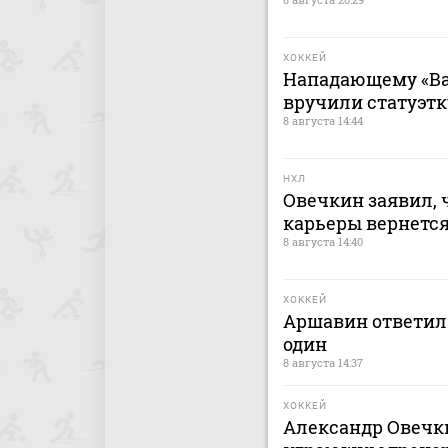
ХОККЕЙ
Нападающему «Ва
вручили статуэтк
8 августа 14:44
НХЛ
Овечкин заявил, 
карьеры вернется
8 августа 14:40
ХОККЕЙ
Аршавин ответил 
один
8 августа 14:37
ХОККЕЙ
Александр Овечки