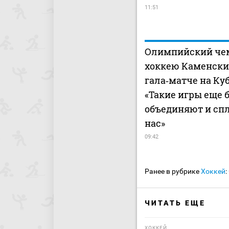
11:51
Олимпийский че
хоккею Каменски
гала‑матче на Ку
«Такие игры еще 
объединяют и сп
нас»
09:42
Ранее в рубрике
Хоккей
:
ЧИТАТЬ ЕЩЕ
ХОККЕЙ