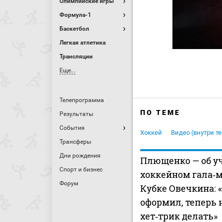
Олимпийские игры
Формула-1
Баскетбол
Легкая атлетика
Трансляции
Еще...
Телепрограмма
ПО ТЕМЕ
Результаты
События
Хоккей
Видео (внутри те
Трансферы
Дни рождения
Плющенко — об у
Спорт и бизнес
хоккейном гала‑м
Форум
Кубке Овечкина: 
оформил, теперь
хет‑трик делать»