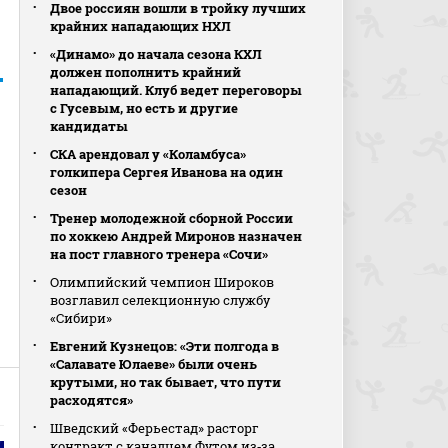
Двое россиян вошли в тройку лучших
крайних нападающих НХЛ
«Динамо» до начала сезона КХЛ
должен пополнить крайний
нападающий. Клуб ведет переговоры
с Гусевым, но есть и другие
кандидаты
СКА арендовал у «Коламбуса»
голкипера Сергея Иванова на один
сезон
Тренер молодежной сборной России
по хоккею Андрей Миронов назначен
на пост главного тренера «Сочи»
Олимпийский чемпион Широков
возглавил селекционную службу
«Сибири»
Евгений Кузнецов: «Эти полгода в
«Салавате Юлаеве» были очень
крутыми, но так бывает, что пути
расходятся»
Шведский «Ферьестад» расторг
контракт с канадцем Футом из‑за