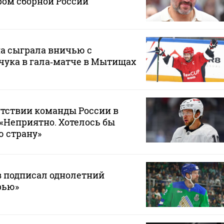
ом сборной России
а сыграла вничью с
чука в гала‑матче в Мытищах
утствии команды России в
 «Неприятно. Хотелось бы
ю страну»
в подписал однолетний
рью»