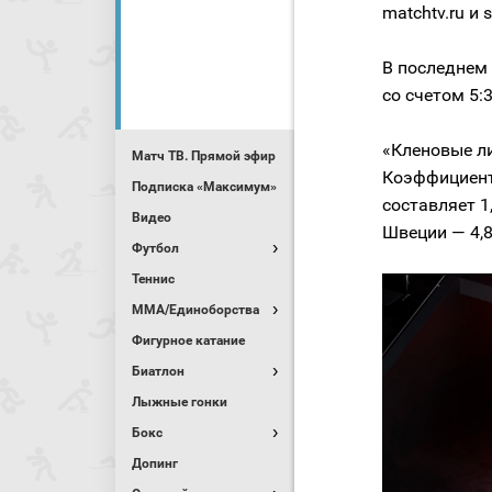
matchtv.ru и s
В последнем
со счетом 5:
«Кленовые л
Матч ТВ. Прямой эфир
Коэффициент
Подписка «Максимум»
составляет 1
Видео
Швеции — 4,8
Футбол
Теннис
MMA/Единоборства
Фигурное катание
Биатлон
Лыжные гонки
Бокс
Допинг