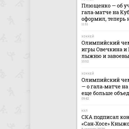
Плющенко — об у
гала‑матче на Ку
оформил, теперь 
11:51
ХОККЕЙ
Олимпийский чем
игры Овечкина и 
лыжню и завоевы
10:52
ХОККЕЙ
Олимпийский чем
— о гала‑матче на
еще больше объе
09:42
КХЛ
СКА подписал кон
«Сан‑Хосе» Кныж
8 августа 20:29