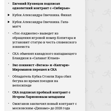
Евгений Кузнецов подписал
однолетний контракт с «Сибирью»
Кубок Александра Овечкина. Финал
Кубок Александра Овечкина. Гала-
матч
«Лос‑Анджелес» выведет из
обращения игровой номер Копитара и
установит статую в честь словенского
хоккеиста
СКА обменял канадского нападающего
Бландизи в «Салават Юлаев»
Экс‑хоккеист «Вегаса» и «Калгари»
Мироманов перешел в СКА
Обладатель Кубка Стэнли Хара сбил
бегуна во время поездки на
велосипеде
СКА подписал пробный контракт с
Игорем Ларионовым‑младшим
Ожиганов заключил новый контракт с
московским «Динамо» до 2028 года