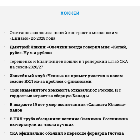
ХОККЕЙ
Ожиганов заключил новый контракт с московским
«Динамо» до 2028 года
Дмитрий Яшкин: «Овечкин всегда говорил мне: «Копай,
руби». Ну я и рублю»
Терещенко и Епанчинцев вошли в тренерский штаб СКА
на сезон‑2026/27
Хоккейный клуб «Челны» не примет участия в новом
сезоне ВХЛ из‑за проблем с финансами
Сын знаменитого хоккеиста отказался от России. И с
гордостью играет за сборную Канады
В возрасте 19 лет умер воспитанник «Салавата Юлаева»
Ханов
В НХЛ грубо обесценили величие Овечкина. Россиянина
вычеркнули из числа лучших
СКА официально объявил о переходе форварда Глотова