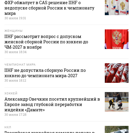
ФХР обжалует в CAS решение IIHF о
недопуске сборной России к чемпионату
мира
30 июля 19:31
ЖЕНЩИНЫ
IIHF рассмотрит вопрос с допуском
женской сборной России по хоккею до
ЧМ‑2027 в ноябре
30 июля 18:34
ЧЕМПИОНАТ МИРА
IIHF не допустила сборную России по
хоккею до чемпионата мира‑2027
30 июля 18:12
ХОККЕЙ
Александр Овечкин посетил крупнейший в
Европе завод глубокой переработки
индейки «Дамате»
30 июля 17:28
НХЛ
Российская хоккейная команда попала в