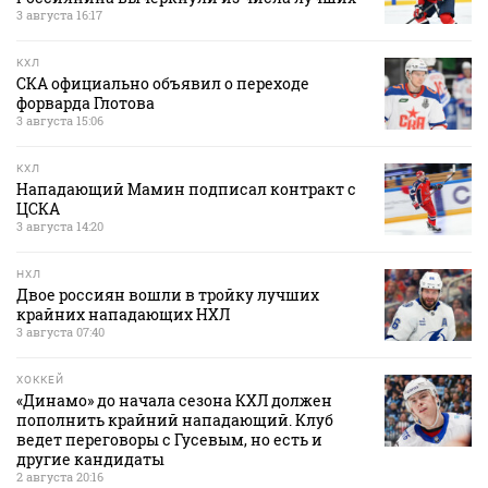
3 августа 16:17
КХЛ
СКА официально объявил о переходе
форварда Глотова
3 августа 15:06
КХЛ
Нападающий Мамин подписал контракт с
ЦСКА
3 августа 14:20
НХЛ
Двое россиян вошли в тройку лучших
крайних нападающих НХЛ
3 августа 07:40
ХОККЕЙ
«Динамо» до начала сезона КХЛ должен
пополнить крайний нападающий. Клуб
ведет переговоры с Гусевым, но есть и
другие кандидаты
2 августа 20:16