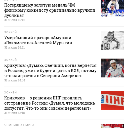
Потерявшему золотую медаль ЧМ
финскому хоккеисту оригинально вручили
дубликат
31 июля 15:42
ХОККЕЙ
Умер бывший вратарь «Амура» и
«Локомотива» Алексей Мурыгин
31 июля 15:21
ХОККЕЙ
Крикунов: «Думаю, Овечкин, когда вернется
в Россию, уже не будет играть в КХЛ, потому
что наиграется в Северной Америке»
31 июля 14:54
ХОККЕЙ
Крикунов — о решении IIHF продлить
отстранение России: «Думал, что молодежь
допустят. Что‑то они совсем перегибают»
31 июля 13:10
ЧЕМПИОНАТ МИРА