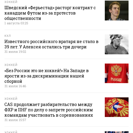
ХОККЕЙ
Шведский «Ферьестад» расторг контракт с
канадцем Футом из‑за протестов
общественности
1 августа 03:25
КХЛ
Известного российского вратаря не стало в
39 лет. У Алексея остались три дочери
31 июля 19:02
ХОККЕЙ
«Без России это не хоккей!» На Западе в
ярости из-за дискриминации нашей
сборной
31 июля 16:46
ХОККЕЙ
CAS продолжает разбирательство между
ФХР и IIHF по делу о запрете российским
командам участвовать в соревнованиях
31 июля 15:57
ХОККЕЙ