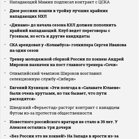
Нападающий Мамин подписал контракт с ЦСКА
Двое россиян вошли в тройку лучших крайних
нападающих НХЛ
«Динамо» до начала сезона КХЛ должен пополнить
крайний нападающий. Клуб ведет переговоры с
Гусевым, но есть и другие кандидаты
СКА арендовал у «Коламбуса» голкипера Сергея Иванова
на один сезон
Тренер молодежной сборной России по хоккею Андрей
Миронов назначен на пост главного тренера «Сочи»
Олимпийский чемпион Широков возглавил
селекционную службу «Сибири»
Евгений Кузнецов: «Эти полгода в «Салавате Юлаеве»
были очень крутыми, но так бывает, что пути
расходятся»
Шведский «Ферьестад» расторг контракт с канадцем
Футом из‑за протестов общественности
Известного российского вратаря не стало в 39 лет. У
Алексея остались три дочери
«Без России это не хоккей!» На Западе в ярости из-за