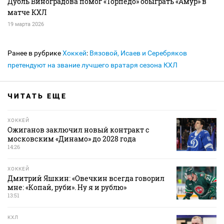
Дубль Виноградова помог «Торпедо» обыграть «Амур» в
матче КХЛ
19 марта 2026
Ранее в рубрике
Хоккей
:
Вязовой, Исаев и Серебряков
претендуют на звание лучшего вратаря сезона КХЛ
ЧИТАТЬ ЕЩЕ
ХОККЕЙ
Ожиганов заключил новый контракт с
московским «Динамо» до 2028 года
14:26
ХОККЕЙ
Дмитрий Яшкин: «Овечкин всегда говорил
мне: «Копай, руби». Ну я и рублю»
13:51
КХЛ