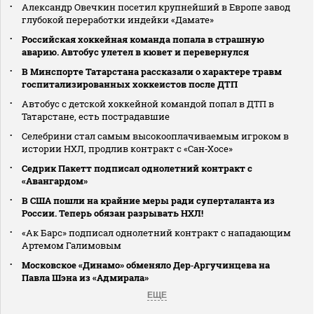
Александр Овечкин посетил крупнейший в Европе завод
глубокой переработки индейки «Дамате»
Российская хоккейная команда попала в страшную
аварию. Автобус улетел в кювет и перевернулся
В Минспорте Татарстана рассказали о характере травм
госпитализированных хоккеистов после ДТП
Автобус с детской хоккейной командой попал в ДТП в
Татарстане, есть пострадавшие
Селебрини стал самым высокооплачиваемым игроком в
истории НХЛ, продлив контракт с «Сан‑Хосе»
Седрик Пакетт подписал однолетний контракт с
«Авангардом»
В США пошли на крайние меры ради суперталанта из
России. Теперь обязан разрывать НХЛ!
«Ак Барс» подписал однолетний контракт с нападающим
Артемом Галимовым
Московское «Динамо» обменяло Дер‑Аргучинцева на
Павла Шэна из «Адмирала»
ЕЩЕ