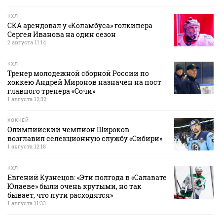
КХЛ
СКА арендовал у «Коламбуса» голкипера
Сергея Иванова на один сезон
2 августа 11:14
КХЛ
Тренер молодежной сборной России по
хоккею Андрей Миронов назначен на пост
главного тренера «Сочи»
1 августа 12:32
ХОККЕЙ
Олимпийский чемпион Широков
возглавил селекционную службу «Сибири»
1 августа 12:18
КХЛ
Евгений Кузнецов: «Эти полгода в «Салавате
Юлаеве» были очень крутыми, но так
бывает, что пути расходятся»
1 августа 11:33