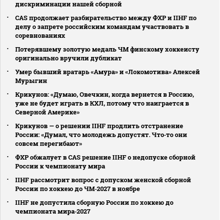
дискриминации нашей сборной
CAS продолжает разбирательство между ФХР и IIHF по
делу о запрете российским командам участвовать в
соревнованиях
Потерявшему золотую медаль ЧМ финскому хоккеисту
оригинально вручили дубликат
Умер бывший вратарь «Амура» и «Локомотива» Алексей
Мурыгин
Крикунов: «Думаю, Овечкин, когда вернется в Россию,
уже не будет играть в КХЛ, потому что наиграется в
Северной Америке»
Крикунов — о решении IIHF продлить отстранение
России: «Думал, что молодежь допустят. Что‑то они
совсем перегибают»
ФХР обжалует в CAS решение IIHF о недопуске сборной
России к чемпионату мира
IIHF рассмотрит вопрос с допуском женской сборной
России по хоккею до ЧМ‑2027 в ноябре
IIHF не допустила сборную России по хоккею до
чемпионата мира‑2027