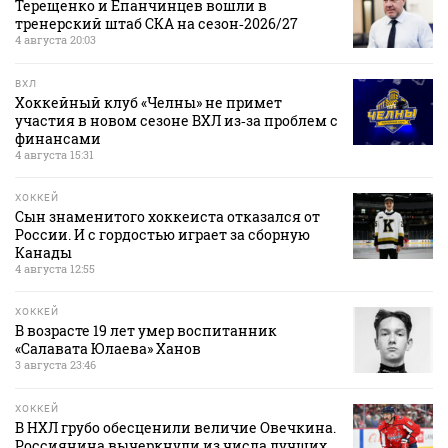
Терещенко и Епанчинцев вошли в
тренерский штаб СКА на сезон‑2026/27
4 августа 20:03
ВХЛ
Хоккейный клуб «Челны» не примет
участия в новом сезоне ВХЛ из‑за проблем с
финансами
4 августа 15:31
ХОККЕЙ
Сын знаменитого хоккеиста отказался от
России. И с гордостью играет за сборную
Канады
4 августа 12:55
ХОККЕЙ
В возрасте 19 лет умер воспитанник
«Салавата Юлаева» Ханов
3 августа 23:46
ХОККЕЙ
В НХЛ грубо обесценили величие Овечкина.
Россиянина вычеркнули из числа лучших