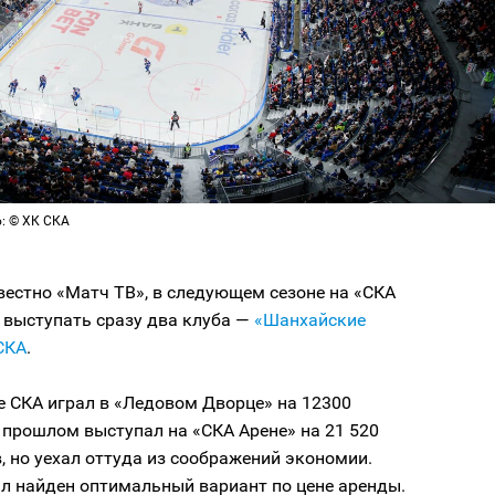
о: © ХК СКА
вестно «Матч ТВ», в следующем сезоне на «СКА
 выступать сразу два клуба —
«Шанхайские
СКА
.
е СКА играл в «Ледовом Дворце» на 12300
в прошлом выступал на «СКА Арене» на 21 520
 но уехал оттуда из соображений экономии.
ыл найден оптимальный вариант по цене аренды.