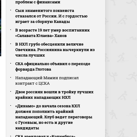
проблем с финансами
Сын знаменитого хоккеиста
отказался от России. И с гордостью
играет за сборную Канады
В возрасте 19 лет умер воспитанник
«Салавата Юлаева» Ханов
В НХЛ грубо обесценили величие
Овечкина. Россиянина вычеркнули из
числа лучших
СКА официально объявил о переходе
форварда Глотова
Нападающий Мамин подписал
контракт с ЦСКА
Двое россиян вошли в тройку лучших
крайних нападающих НХЛ
«Динамо» до начала сезона КХЛ
должен пополнить крайний
нападающий. Клуб ведет переговоры
с Гусевым, но есть и другие
кандидаты
СКА арендовал у «Коламбуса»