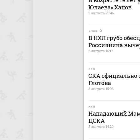
В возрасте 19 лет
Юлаева» Ханов
3 августа 23:46
ХОККЕЙ
В НХЛ грубо обес
Россиянина выче
3 августа 16:17
КХЛ
СКА официально о
Глотова
3 августа 15:06
КХЛ
Нападающий Мами
ЦСКА
3 августа 14:20