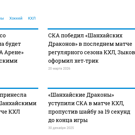
ны
Хоккей
КХЛ
со
СКА победил «Шанхайских
а будет
Драконов» в последнем матче
А Арене»
регулярного сезона КХЛ, Зыков
йскими
оформил хет‑трик
20 марта 2026
 принесла
«Шанхайские Драконы»
«Шанхайскими
уступили СКА в матче КХЛ,
тче КХЛ
пропустив шайбу за 19 секунд
до конца игры
30 декабря 2025