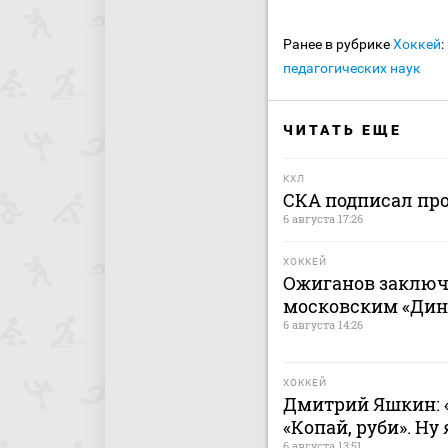
Ранее в рубрике
Хоккей
:
педагогических наук
ЧИТАТЬ ЕЩЕ
КХЛ
СКА подписал пр
6 августа 17:26
ХОККЕЙ
Ожиганов заключ
московским «Дина
6 августа 14:26
ХОККЕЙ
Дмитрий Яшкин: «
«Копай, руби». Ну
6 августа 13:51