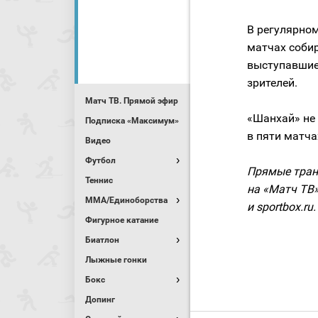
В регулярно
матчах соби
выступавшие 
зрителей.
Матч ТВ. Прямой эфир
«Шанхай» не 
Подписка «Максимум»
в пяти матча
Видео
Футбол
Прямые тран
Теннис
на «Матч ТВ»
MMA/Единоборства
и sportbox.ru.
Фигурное катание
Биатлон
Лыжные гонки
Бокс
Допинг