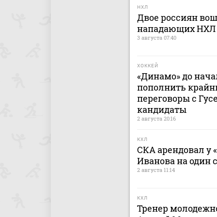
НХЛ
Двое россиян вош
нападающих НХЛ
3 августа 07:40
ХОККЕЙ
«Динамо» до нача
пополнить крайн
переговоры с Гусе
кандидаты
2 августа 20:16
КХЛ
СКА арендовал у 
Иванова на один 
2 августа 11:14
КХЛ
Тренер молодежно