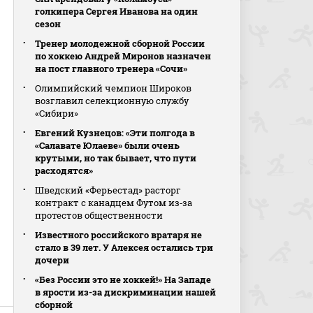
голкипера Сергея Иванова на один
сезон
Тренер молодежной сборной России
по хоккею Андрей Миронов назначен
на пост главного тренера «Сочи»
Олимпийский чемпион Широков
возглавил селекционную службу
«Сибири»
Евгений Кузнецов: «Эти полгода в
«Салавате Юлаеве» были очень
крутыми, но так бывает, что пути
расходятся»
Шведский «Ферьестад» расторг
контракт с канадцем Футом из‑за
протестов общественности
Известного российского вратаря не
стало в 39 лет. У Алексея остались три
дочери
«Без России это не хоккей!» На Западе
в ярости из-за дискриминации нашей
сборной