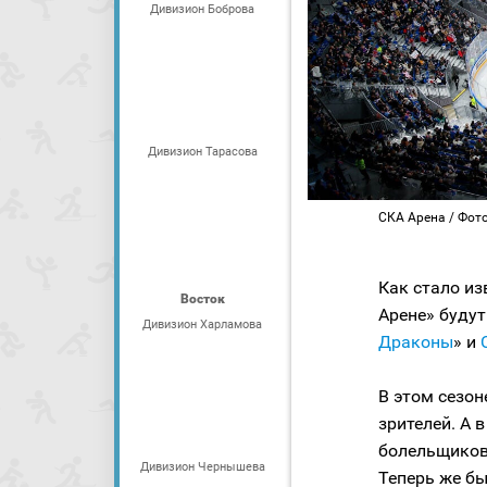
Дивизион Боброва
Дивизион Тарасова
СКА Арена / Фот
Как стало из
Восток
Арене» будут
Дивизион Харламова
Драконы
» и
В этом сезон
зрителей. А 
болельщиков,
Дивизион Чернышева
Теперь же б