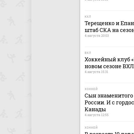
КХЛ
Терещенко и Епа
штаб СКА на сезон
4 августа 20:03
ВХЛ
Хоккейный клуб «
новом сезоне ВХЛ
4 августа 15:31
ХОККЕЙ
Сын знаменитого 
России. И с гордо
Канады
4 августа 12:55
ХОККЕЙ