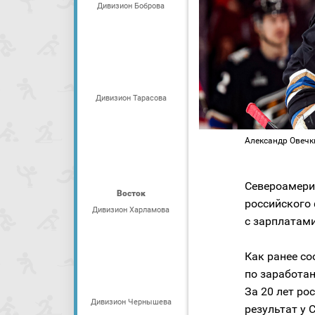
Дивизион Боброва
Дивизион Тарасова
Александр Овечкин
Североамери
Восток
российского
Дивизион Харламова
с зарплатами
Как ранее с
по заработан
За 20 лет ро
Дивизион Чернышева
результат у 