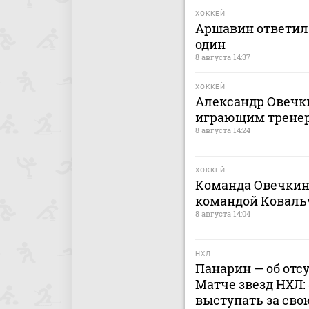
ХОККЕЙ
Аршавин ответил 
один
8 августа 14:37
ХОККЕЙ
Александр Овечки
играющим тренер
8 августа 14:24
ХОККЕЙ
Команда Овечкин
командой Коваль
8 августа 14:04
НХЛ
Панарин — об отс
Матче звезд НХЛ:
выступать за сво