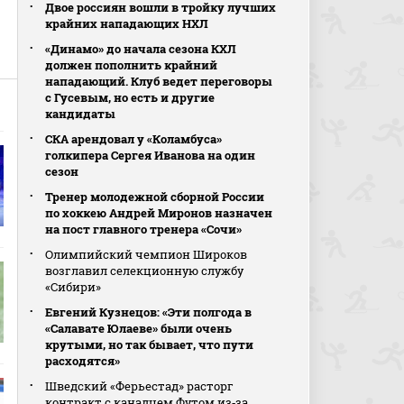
Двое россиян вошли в тройку лучших
крайних нападающих НХЛ
«Динамо» до начала сезона КХЛ
должен пополнить крайний
нападающий. Клуб ведет переговоры
с Гусевым, но есть и другие
кандидаты
СКА арендовал у «Коламбуса»
голкипера Сергея Иванова на один
сезон
Тренер молодежной сборной России
по хоккею Андрей Миронов назначен
на пост главного тренера «Сочи»
Олимпийский чемпион Широков
возглавил селекционную службу
«Сибири»
Евгений Кузнецов: «Эти полгода в
«Салавате Юлаеве» были очень
крутыми, но так бывает, что пути
расходятся»
Шведский «Ферьестад» расторг
контракт с канадцем Футом из‑за