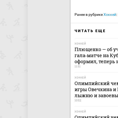
Ранее в рубрике
Хоккей
:
ЧИТАТЬ ЕЩЕ
ХОККЕЙ
Плющенко — об у
гала‑матче на Ку
оформил, теперь 
11:51
ХОККЕЙ
Олимпийский чем
игры Овечкина и 
лыжню и завоевы
10:52
ХОККЕЙ
Олимпийский чем