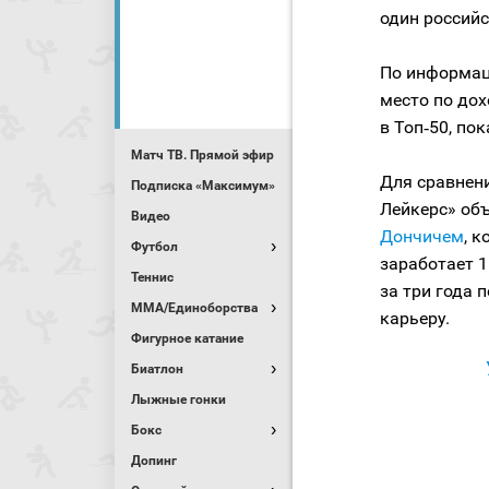
один российс
По информац
место по дох
в Топ‑50, пок
Матч ТВ. Прямой эфир
Для сравнен
Подписка «Максимум»
Лейкерс» об
Видео
Дончичем
, 
Футбол
заработает 
Теннис
за три года 
MMA/Единоборства
карьеру.
Фигурное катание
Биатлон
Лыжные гонки
Бокс
Допинг