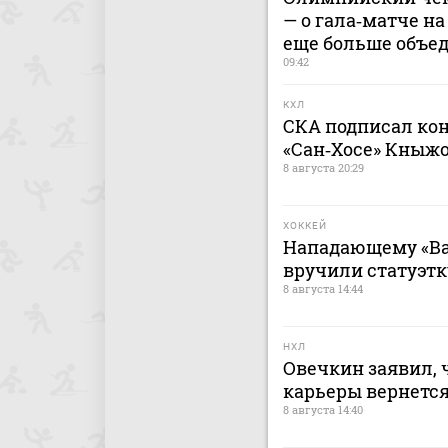
— о гала‑матче на
еще больше объе
09:42
КХЛ
СКА подписал кон
«Сан‑Хосе» Кныж
8 августа 20:29
ХОККЕЙ
Нападающему «Ва
вручили статуэтк
8 августа 14:44
НХЛ
Овечкин заявил, 
карьеры вернется
8 августа 14:40