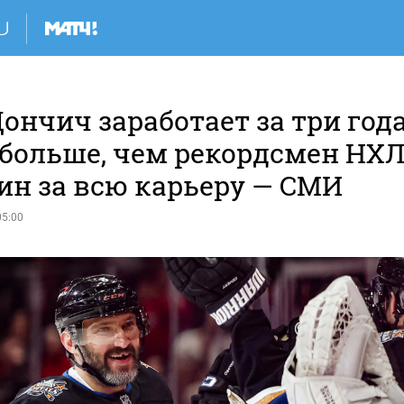
ончич заработает за три год
 больше, чем рекордсмен НХ
ин за всю карьеру — СМИ
05:00