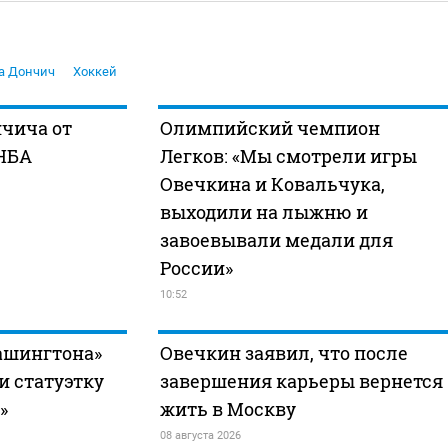
а Дончич
Хоккей
чича от
Олимпийский чемпион
 НБА
Легков: «Мы смотрели игры
Овечкина и Ковальчука,
выходили на лыжню и
завоевывали медали для
России»
10:52
ашингтона»
Овечкин заявил, что после
и статуэтку
завершения карьеры вернется
»
жить в Москву
08 августа 2026