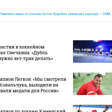
Чемпион мира по хоккею Антон Худобин завершил карьеру — СМИ
частии в хоккейном
бке Овечкина: «Дубль
нужно хет‑трик делать»
пион Легков: «Мы смотрели
Ковальчука, выходили на
вали медали для России»
пион по хоккею Каменский