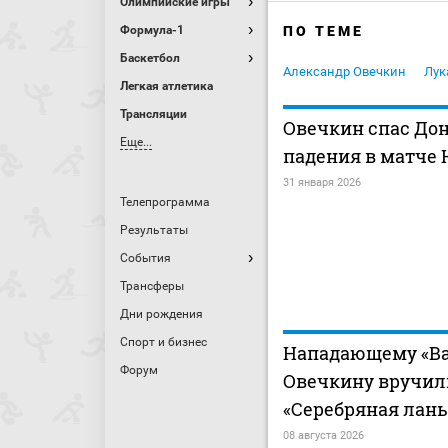
Олимпийские игры
Формула-1
ПО ТЕМЕ
Баскетбол
Александр Овечкин
Лук
Легкая атлетика
Трансляции
Овечкин спас Дон
Еще...
падения в матче
31 января 2026
Телепрограмма
Результаты
События
Трансферы
Дни рождения
Спорт и бизнес
Нападающему «В
Форум
Овечкину вручил
«Серебряная лань
08 августа 2026