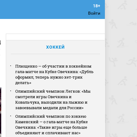
Войти
а
ХОККЕЙ
Л
Плющенко — об участии в хоккейном
гала‑матче на Кубке Овечкина: «Дубль
оформил, теперь нужно хет‑трик
делать»
Олимпийский чемпион Легков: «Мы
смотрели игры Овечкина и
Ковальчука, выходили на лыжню и
завоевывали медали для России»
Олимпийский чемпион по хоккею
Каменский — о гала‑матче на Кубке
Овечкина: «Такие игры еще больше
объединяют и сплачивают нас»