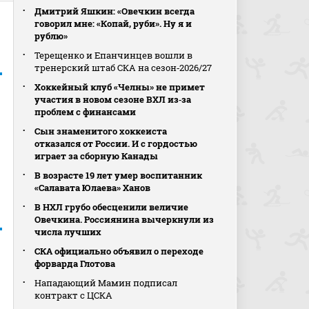
Дмитрий Яшкин: «Овечкин всегда
говорил мне: «Копай, руби». Ну я и
рублю»
Терещенко и Епанчинцев вошли в
тренерский штаб СКА на сезон‑2026/27
Хоккейный клуб «Челны» не примет
участия в новом сезоне ВХЛ из‑за
проблем с финансами
Сын знаменитого хоккеиста
отказался от России. И с гордостью
играет за сборную Канады
В возрасте 19 лет умер воспитанник
«Салавата Юлаева» Ханов
В НХЛ грубо обесценили величие
Овечкина. Россиянина вычеркнули из
числа лучших
СКА официально объявил о переходе
форварда Глотова
Нападающий Мамин подписал
контракт с ЦСКА