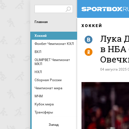
Главная
ХОККЕЙ
Лука Д
Хоккей
R
Фонбет Чемпионат КХЛ
в НБА
Y
ВХЛ
Овечк
OLIMPBET Чемпионат
МХЛ
04 августа 2025 
НХЛ
Сборная России
Чемпионат мира
МЧМ
Кубок мира
Трансферы
Запад