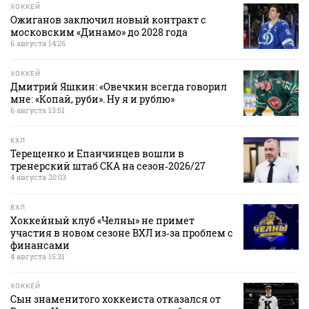
ХОККЕЙ
Ожиганов заключил новый контракт с
московским «Динамо» до 2028 года
6 августа 14:26
ХОККЕЙ
Дмитрий Яшкин: «Овечкин всегда говорил
мне: «Копай, руби». Ну я и рублю»
6 августа 13:51
КХЛ
Терещенко и Епанчинцев вошли в
тренерский штаб СКА на сезон‑2026/27
4 августа 20:03
ВХЛ
Хоккейный клуб «Челны» не примет
участия в новом сезоне ВХЛ из‑за проблем с
финансами
4 августа 15:31
ХОККЕЙ
Сын знаменитого хоккеиста отказался от