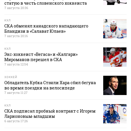
статую в честь словенского хоккеиста
7 августа 20:36
КХЛ
СКА обменял канадского нападающего
Бландизи в «Салават Юлаев»
7 августа 20:16
КХЛ
Экс‑хоккеист «Вегаса» и «Калгари»
Мироманов перешел в СКА
7 августа 12:54
ХОККЕЙ
Обладатель Кубка Стэнли Хара сбил бегуна
во время поездки на велосипеде
7 августа 11:27
КХЛ
СКА подписал пробный контракт с Игорем
Ларионовым‑младшим
6 августа 17:26