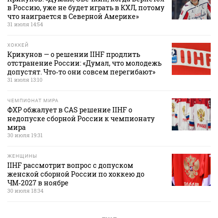
в Россию, уже не будет играть в КХЛ, потому
что наиграется в Северной Америке»
31 июля 14:54
ХОККЕЙ
Крикунов — о решении IIHF продлить
отстранение России: «Думал, что молодежь
допустят. Что‑то они совсем перегибают»
31 июля 13:10
ЧЕМПИОНАТ МИРА
ФХР обжалует в CAS решение IIHF о
недопуске сборной России к чемпионату
мира
30 июля 19:31
ЖЕНЩИНЫ
IIHF рассмотрит вопрос с допуском
женской сборной России по хоккею до
ЧМ‑2027 в ноябре
30 июля 18:34