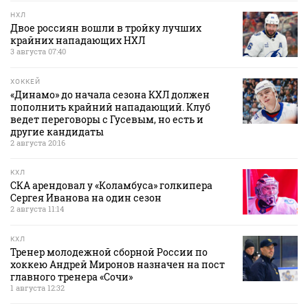
НХЛ
Двое россиян вошли в тройку лучших
крайних нападающих НХЛ
3 августа 07:40
ХОККЕЙ
«Динамо» до начала сезона КХЛ должен
пополнить крайний нападающий. Клуб
ведет переговоры с Гусевым, но есть и
другие кандидаты
2 августа 20:16
КХЛ
СКА арендовал у «Коламбуса» голкипера
Сергея Иванова на один сезон
2 августа 11:14
КХЛ
Тренер молодежной сборной России по
хоккею Андрей Миронов назначен на пост
главного тренера «Сочи»
1 августа 12:32