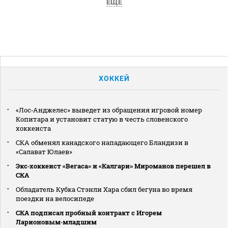
ЕЩЕ
ХОККЕЙ
«Лос‑Анджелес» выведет из обращения игровой номер
Копитара и установит статую в честь словенского
хоккеиста
СКА обменял канадского нападающего Бландизи в
«Салават Юлаев»
Экс‑хоккеист «Вегаса» и «Калгари» Мироманов перешел в
СКА
Обладатель Кубка Стэнли Хара сбил бегуна во время
поездки на велосипеде
СКА подписал пробный контракт с Игорем
Ларионовым‑младшим