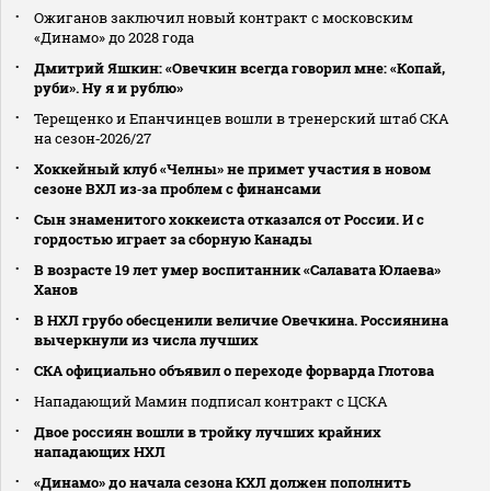
Ожиганов заключил новый контракт с московским
«Динамо» до 2028 года
Дмитрий Яшкин: «Овечкин всегда говорил мне: «Копай,
руби». Ну я и рублю»
Терещенко и Епанчинцев вошли в тренерский штаб СКА
на сезон‑2026/27
Хоккейный клуб «Челны» не примет участия в новом
сезоне ВХЛ из‑за проблем с финансами
Сын знаменитого хоккеиста отказался от России. И с
гордостью играет за сборную Канады
В возрасте 19 лет умер воспитанник «Салавата Юлаева»
Ханов
В НХЛ грубо обесценили величие Овечкина. Россиянина
вычеркнули из числа лучших
СКА официально объявил о переходе форварда Глотова
Нападающий Мамин подписал контракт с ЦСКА
Двое россиян вошли в тройку лучших крайних
нападающих НХЛ
«Динамо» до начала сезона КХЛ должен пополнить