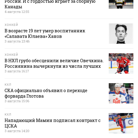
России. И с гордостью играет за сборную
Канады
4 августа 12:55
ХОККЕЙ
В возрасте 19 лет умер воспитанник
«Салавата Юлаева» Ханов
3 августа 23:46
ХОККЕЙ
В НХЛ грубо обесценили величие Овечкина.
Россиянина вычеркнули из числа лучших
3 августа 16:17
КХЛ
СКА официально объявил о переходе
форварда Глотова
3 августа 15:06
КХЛ
Нападающий Мамин подписал контракт с
ЦСКА
3 августа 14:20