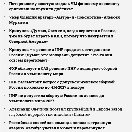
Потерявшему золотую медаль ЧМ финскому хоккеисту
оригинально вручили дубликат
Умер бывший вратарь «Амура» и «Локомотива» Алексей
Мурыгин
Крикунов: «Думаю, Овечкин, когда вернется в Россию,
уже не будет играть в КХЛ, потому что наиграется в
Северной Америке»
Крикунов — о решении IIHF продлить отстранение
России: «Думал, что молодежь допустят. Что‑то они
совсем перегибают»
ФХР обжалует в CAS решение IIHF о недопуске сборной
России к чемпионату мира
IIHF рассмотрит вопрос с допуском женской сборной
России по хоккею до ЧМ‑2027 в ноябре
IIHF не допустила сборную России по хоккею до
чемпионата мира‑2027
Александр Овечкин посетил крупнейший в Европе завод
глубокой переработки индейки «Дамате»
Российская хоккейная команда попала в страшную
аварию. Автобус улетел в кювет и перевернулся