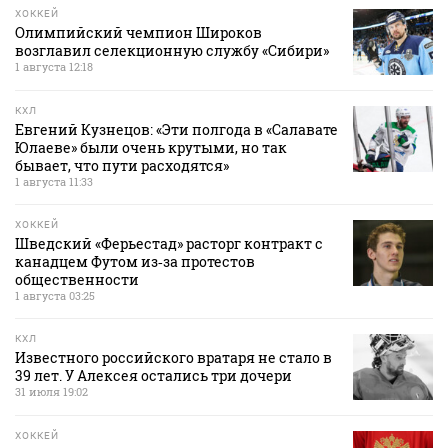
ХОККЕЙ
Олимпийский чемпион Широков
возглавил селекционную службу «Сибири»
1 августа 12:18
КХЛ
Евгений Кузнецов: «Эти полгода в «Салавате
Юлаеве» были очень крутыми, но так
бывает, что пути расходятся»
1 августа 11:33
ХОККЕЙ
Шведский «Ферьестад» расторг контракт с
канадцем Футом из‑за протестов
общественности
1 августа 03:25
КХЛ
Известного российского вратаря не стало в
39 лет. У Алексея остались три дочери
31 июля 19:02
ХОККЕЙ