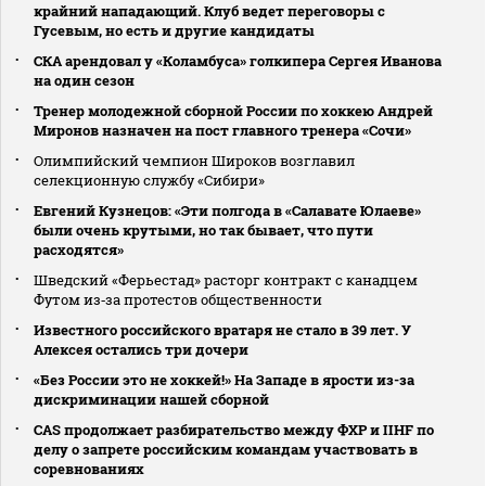
крайний нападающий. Клуб ведет переговоры с
Гусевым, но есть и другие кандидаты
СКА арендовал у «Коламбуса» голкипера Сергея Иванова
на один сезон
Тренер молодежной сборной России по хоккею Андрей
Миронов назначен на пост главного тренера «Сочи»
Олимпийский чемпион Широков возглавил
селекционную службу «Сибири»
Евгений Кузнецов: «Эти полгода в «Салавате Юлаеве»
были очень крутыми, но так бывает, что пути
расходятся»
Шведский «Ферьестад» расторг контракт с канадцем
Футом из‑за протестов общественности
Известного российского вратаря не стало в 39 лет. У
Алексея остались три дочери
«Без России это не хоккей!» На Западе в ярости из-за
дискриминации нашей сборной
CAS продолжает разбирательство между ФХР и IIHF по
делу о запрете российским командам участвовать в
соревнованиях