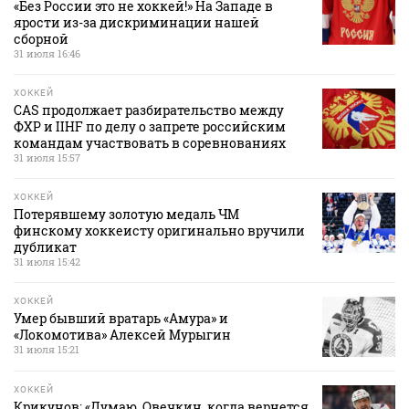
«Без России это не хоккей!» На Западе в
ярости из-за дискриминации нашей
сборной
31 июля 16:46
ХОККЕЙ
CAS продолжает разбирательство между
ФХР и IIHF по делу о запрете российским
командам участвовать в соревнованиях
31 июля 15:57
ХОККЕЙ
Потерявшему золотую медаль ЧМ
финскому хоккеисту оригинально вручили
дубликат
31 июля 15:42
ХОККЕЙ
Умер бывший вратарь «Амура» и
«Локомотива» Алексей Мурыгин
31 июля 15:21
ХОККЕЙ
Крикунов: «Думаю, Овечкин, когда вернется