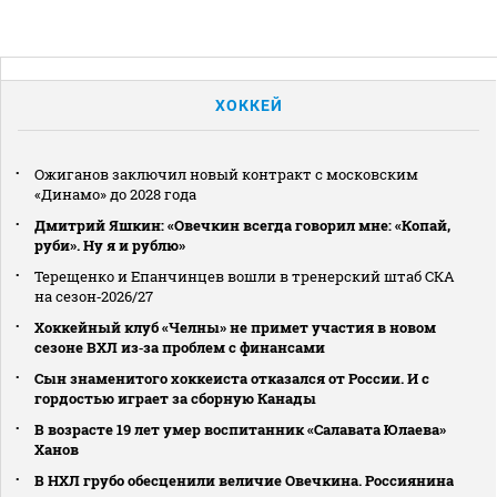
ХОККЕЙ
Ожиганов заключил новый контракт с московским
«Динамо» до 2028 года
Дмитрий Яшкин: «Овечкин всегда говорил мне: «Копай,
руби». Ну я и рублю»
Терещенко и Епанчинцев вошли в тренерский штаб СКА
на сезон‑2026/27
Хоккейный клуб «Челны» не примет участия в новом
сезоне ВХЛ из‑за проблем с финансами
Сын знаменитого хоккеиста отказался от России. И с
гордостью играет за сборную Канады
В возрасте 19 лет умер воспитанник «Салавата Юлаева»
Ханов
В НХЛ грубо обесценили величие Овечкина. Россиянина