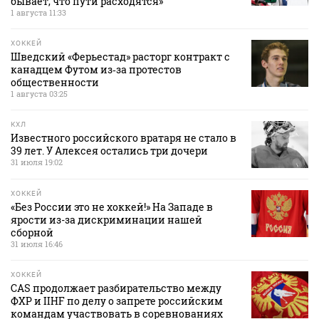
бывает, что пути расходятся»
1 августа 11:33
ХОККЕЙ
Шведский «Ферьестад» расторг контракт с
канадцем Футом из‑за протестов
общественности
1 августа 03:25
КХЛ
Известного российского вратаря не стало в
39 лет. У Алексея остались три дочери
31 июля 19:02
ХОККЕЙ
«Без России это не хоккей!» На Западе в
ярости из-за дискриминации нашей
сборной
31 июля 16:46
ХОККЕЙ
CAS продолжает разбирательство между
ФХР и IIHF по делу о запрете российским
командам участвовать в соревнованиях