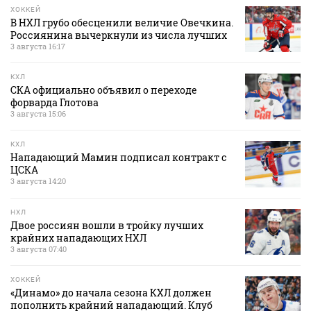
ХОККЕЙ
В НХЛ грубо обесценили величие Овечкина.
Россиянина вычеркнули из числа лучших
3 августа 16:17
КХЛ
СКА официально объявил о переходе
форварда Глотова
3 августа 15:06
КХЛ
Нападающий Мамин подписал контракт с
ЦСКА
3 августа 14:20
НХЛ
Двое россиян вошли в тройку лучших
крайних нападающих НХЛ
3 августа 07:40
ХОККЕЙ
«Динамо» до начала сезона КХЛ должен
пополнить крайний нападающий. Клуб