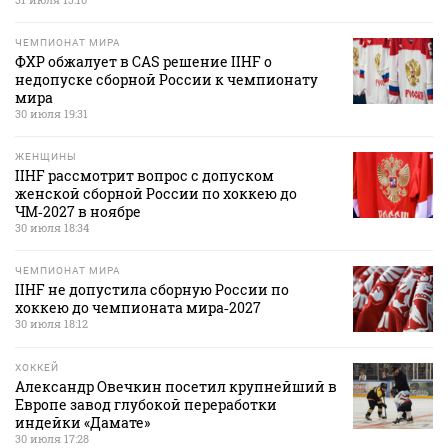
ЧЕМПИОНАТ МИРА
ФХР обжалует в CAS решение IIHF о
недопуске сборной России к чемпионату
мира
30 июля 19:31
ЖЕНЩИНЫ
IIHF рассмотрит вопрос с допуском
женской сборной России по хоккею до
ЧМ‑2027 в ноябре
30 июля 18:34
ЧЕМПИОНАТ МИРА
IIHF не допустила сборную России по
хоккею до чемпионата мира‑2027
30 июля 18:12
ХОККЕЙ
Александр Овечкин посетил крупнейший в
Европе завод глубокой переработки
индейки «Дамате»
30 июля 17:28