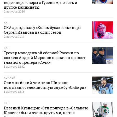
ведет переговоры с Гусевым, но есть и
другие кандидаты
2 августа 20:16
КХЛ
СКА арендовал у «Коламбуса» голкипера
Сергея Иванова на один сезон
2 августа 11:14
КХЛ
Тренер молодежной сборной России по
хоккею Андрей Миронов назначен на пост
главного тренера «Сочи»
1 августа 12:32
ХОККЕЙ
Олимпийский чемпион Широков
возглавил селекционную службу «Сибири»
1 августа 12:18
КХЛ
Евгений Кузнецов: «Эти полгода в «Салавате
Юлаеве» были очень крутыми, но так