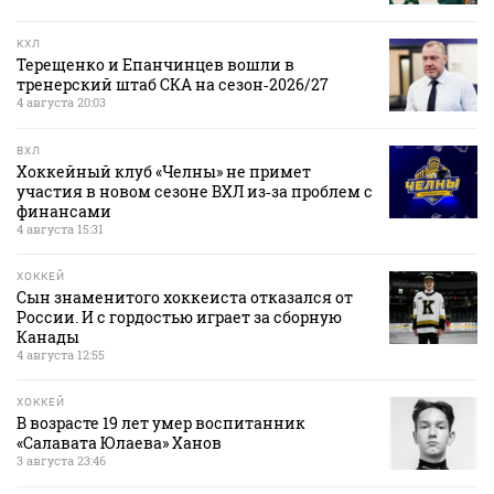
КХЛ
Терещенко и Епанчинцев вошли в
тренерский штаб СКА на сезон‑2026/27
4 августа 20:03
ВХЛ
Хоккейный клуб «Челны» не примет
участия в новом сезоне ВХЛ из‑за проблем с
финансами
4 августа 15:31
ХОККЕЙ
Сын знаменитого хоккеиста отказался от
России. И с гордостью играет за сборную
Канады
4 августа 12:55
ХОККЕЙ
В возрасте 19 лет умер воспитанник
«Салавата Юлаева» Ханов
3 августа 23:46