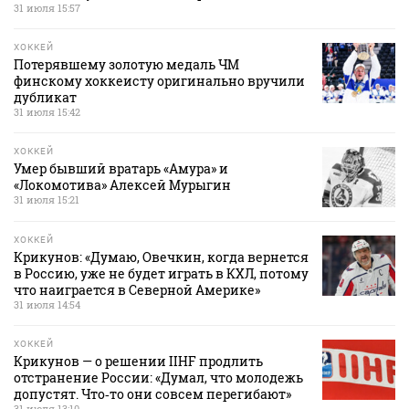
31 июля 15:57
ХОККЕЙ
Потерявшему золотую медаль ЧМ
финскому хоккеисту оригинально вручили
дубликат
31 июля 15:42
ХОККЕЙ
Умер бывший вратарь «Амура» и
«Локомотива» Алексей Мурыгин
31 июля 15:21
ХОККЕЙ
Крикунов: «Думаю, Овечкин, когда вернется
в Россию, уже не будет играть в КХЛ, потому
что наиграется в Северной Америке»
31 июля 14:54
ХОККЕЙ
Крикунов — о решении IIHF продлить
отстранение России: «Думал, что молодежь
допустят. Что‑то они совсем перегибают»
31 июля 13:10