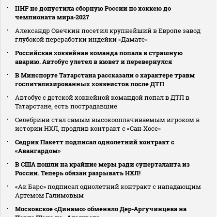
IIHF не допустила сборную России по хоккею до
чемпионата мира‑2027
Александр Овечкин посетил крупнейший в Европе завод
глубокой переработки индейки «Дамате»
Российская хоккейная команда попала в страшную
аварию. Автобус улетел в кювет и перевернулся
В Минспорте Татарстана рассказали о характере травм
госпитализированных хоккеистов после ДТП
Автобус с детской хоккейной командой попал в ДТП в
Татарстане, есть пострадавшие
Селебрини стал самым высокооплачиваемым игроком в
истории НХЛ, продлив контракт с «Сан‑Хосе»
Седрик Пакетт подписал однолетний контракт с
«Авангардом»
В США пошли на крайние меры ради суперталанта из
России. Теперь обязан разрывать НХЛ!
«Ак Барс» подписал однолетний контракт с нападающим
Артемом Галимовым
Московское «Динамо» обменяло Дер‑Аргучинцева на