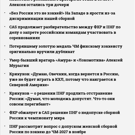
Алексея остались три дочери
«Без России это не хоккей!» На Западе в ярости из-за
дискриминации нашей сборной
CAS продолжает разбирательство между ФХР и IIHF по
делу о запрете российским командам участвовать в
соревнованиях
Потерявшему золотую медаль ЧМ финскому хоккеисту
оригинально вручили дубликат
Умер бывший вратарь «Амура» и «Локомотива» Алексей
Мурыгин
Крикунов: «Думаю, Овечкин, когда вернется в Россию,
уже не будет играть в КХЛ, потому что наиграется в
Северной Америке»
Крикунов — о решении IIHF продлить отстранение
России: «Думал, что молодежь допустят. Что‑то они
совсем перегибают»
ФХР обжалует в CAS решение IIHF о недопуске сборной
России к чемпионату мира
IIHF рассмотрит вопрос с допуском женской сборной
России по хоккею до ЧМ‑2027 в ноябре