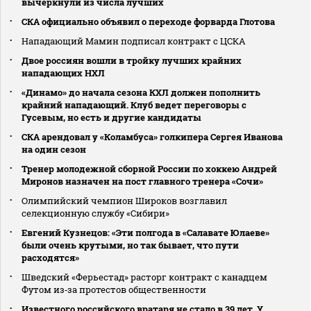
вычеркнули из числа лучших
СКА официально объявил о переходе форварда Глотова
Нападающий Мамин подписал контракт с ЦСКА
Двое россиян вошли в тройку лучших крайних
нападающих НХЛ
«Динамо» до начала сезона КХЛ должен пополнить
крайний нападающий. Клуб ведет переговоры с
Гусевым, но есть и другие кандидаты
СКА арендовал у «Коламбуса» голкипера Сергея Иванова
на один сезон
Тренер молодежной сборной России по хоккею Андрей
Миронов назначен на пост главного тренера «Сочи»
Олимпийский чемпион Широков возглавил
селекционную службу «Сибири»
Евгений Кузнецов: «Эти полгода в «Салавате Юлаеве»
были очень крутыми, но так бывает, что пути
расходятся»
Шведский «Ферьестад» расторг контракт с канадцем
Футом из‑за протестов общественности
Известного российского вратаря не стало в 39 лет. У